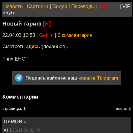
Новости
|
Картинки
|
Видео
|
Переводы
|
Магазин
|
VIP
клуб
Новый тариф
[R]
22.04.03 12:53
|
Goblin
|
2 комментария
Смотреть
здесь
(похабное).
Thnx EHOT
Подписывайся на наш
канал в Telegram
Комментарии
cтраницы: 1
всего: 2
DEMON
»
#1 |
25.11.04 22:40