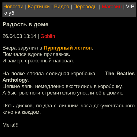
Новости
|
Картинки
|
Видео
|
Переводы
|
Магазин
|
VIP
клуб
Радость в доме
26.04.03 13:14
|
Goblin
Вчера зарулил в
Пурпурный легион
.
Помчался вдоль прилавков.
И замер, сражённый наповал.
На полке стояла солидная коробочка —
The Beatles
Anthology
.
Цепкие лапы немедленно вкогтились в коробочку.
А быстрые ноги стремительно унесли её в домик.
Пять дисков, по два с лишним часа документального
кино на каждом.
Мега!!!