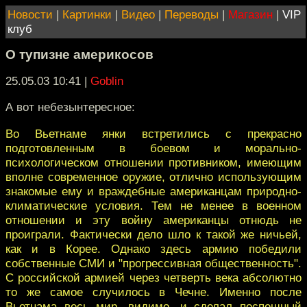
Новости
|
Картинки
|
Видео
|
Переводы
|
Магазин
|
VIP
клуб
О тупизне америкосов
25.05.03 10:41
|
Goblin
А вот небезынтересное:
Во Вьетнаме янки встретились с прекрасно
подготовленным в боевом и морально-
психологическом отношении противником, имеющим
вполне современное оружие, отлично использующим
знакомые ему и враждебные американцам природно-
климатические условия. Тем не менее в военном
отношении и эту войну американцы отнюдь не
проиграли. Фактически дело шло к такой же ничьей,
как и в Корее. Однако здесь армию победили
собственные СМИ и "прогрессивная общественность".
С российской армией через четверть века абсолютно
то же самое случилось в Чечне. Именно после
Вьетнама весь мир, видимо, и сделал поспешный