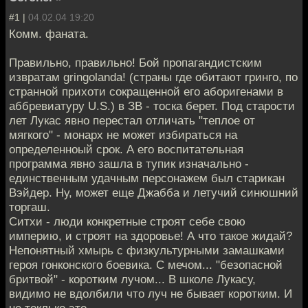
#1 |
04.02.04 19:20
Комм. фаната.
Правильно, правильно! Бой пропагандистским
извратам gringolanda! (страны где обитают гринго, по
странной прихоти сокращенной его аборигенами в
аббревиатуру U.S.) в ЗВ - тоска берет. Под старости
лет Лукас явно перестал отличать "теплое от
мягкого" - монарх не может избираться на
определенноый срок. А его воспитательная
программа явно зашла в тупик изначально -
единственным удачным персонажем был старикан
Вэйдер. Ну, может еще Джабба и летучий синюшний
торгаш.
Ситхи - люди конкретные строят себе свою
империю, и строят на здоровье! А что такое жидай?
Непонятный хмырь с физкультурными замашками
героя гонконского боевика. С мечом... "безопасной
бритвой" - коротким лучом... В школе Лукасу,
видимо не вдолбили что луч не бывает коротким. И