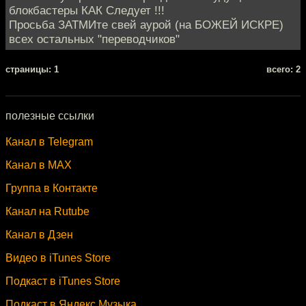
блокбастеры КАК Следует !!!
Просьба ЗАТМИте свей аурой (на БОЖЕЙ ИСКРЕ)
всех остальных "переводчиков"
cтраницы: 1
всего: 2
полезные ссылки
Канал в Telegram
Канал в MAX
Группа в Контакте
Канал на Rutube
Канал в Дзен
Видео в iTunes Store
Подкаст в iTunes Store
Подкаст в Яндекс.Музыка