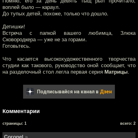
Помню, его за день девять тыщ рыл прочитало,
воплей было — караул.
До тупых детей, похоже, только что дошло.
Детишки!
Встреча с папкой вашего любимца, Злюка
Сковородкера — уже не за горами.
Готовьтесь.
Что касается высокохудожественного творчества
студии как такового, руководство оной сообщает, что
на разделочный стол легла первая серия
Матрицы
.
Подписывайся на канал в
Дзен
Комментарии
cтраницы: 1
всего: 2
Coronel
»