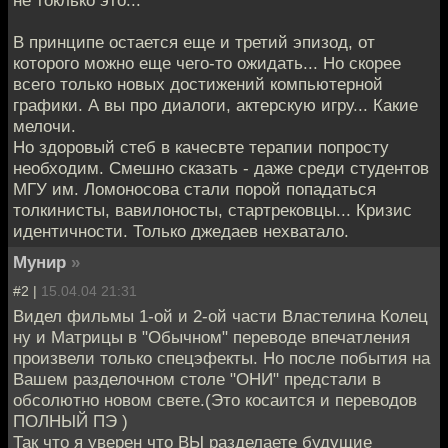
не токлько это...
В принципе остается еще и третий эпизод, от
которого можно еще чего-то ожидать... Но скорее
всего только новых достижений компьютерной
графики. А вы про диалоги, актерскую игру... Какие
мелочи.
Но здоровый стеб в качесвте терапии попросту
необходим. Смешно сказать - даже среди студентов
МГУ им. Ломоносова стали порой попадаться
толкинисты, вавилоносты, стартрековцы... Кризис
идентичности. Только джедаев нехватало.
Мунир
»
#2 |
15.04.04 21:31
Видел фильмы 1-ой и 2-ой части Властелина Колец
ну и Матрицы в "Обычном" переводе впечатления
произвели только спецэфекты. Но после побытия на
Вашем разделочном столе "ОНИ" предстали в
обсолютно новом свете.(Это косаится и переводов
ПОЛНЫЙ ПЭ )
Так что я уверен что ВЫ разделаете будущие