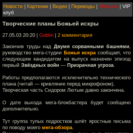
Новости
|
Картинки
|
Видео
|
Переводы
|
Магазин
|
VIP
клуб
Творческие планы Божьей искры
27.05.03 20:20
|
Goblin
|
2 комментария
Закончив труды над
Двумя сорванными башнями
,
руководство мега-студии
Божья искра
сообщает, что
следующим кандидатом на выпуск назначен эпизод
первый
Звёздных войн
—
Призрачная угроза
.
Работы предполагаются исключительно технического
плана (читай — кривляние перед микрофоном).
Творческая часть Сидором Лютым давно закончена.
О дате выхода мега-блокбастера будет сообщено
дополнительно.
Тут группа тупых подростков шлёт яростные письма
по поводу моего
мега-обзора
.