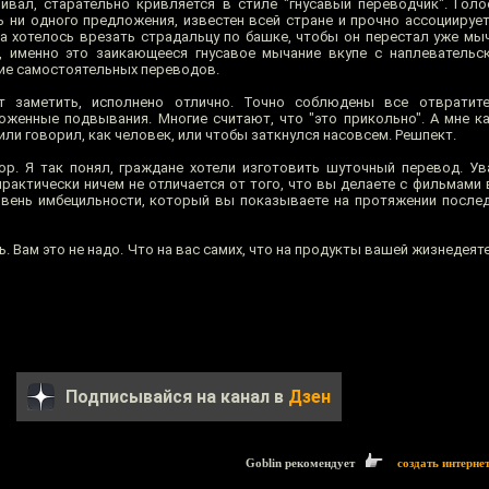
ивал, старательно кривляется в стиле "гнусавый переводчик". Голос
 ни одного предложения, известен всей стране и прочно ассоциирует
а хотелось врезать страдальцу по башке, чтобы он перестал уже мыч
и, именно это заикающееся гнусавое мычание вкупе с наплеватель
ние самостоятельных переводов.
ет заметить, исполнено отлично. Точно соблюдены все отвратите
оженные подвывания. Многие считают, что "это прикольно". А мне к
или говорил, как человек, или чтобы заткнулся насовсем. Решпект.
ор. Я так понял, граждане хотели изготовить шуточный перевод. У
 практически ничем не отличается от того, что вы делаете с фильмами в
овень имбецильности, который вы показываете на протяжении послед
ь. Вам это не надо. Что на вас самих, что на продукты вашей жизнедеят
Подписывайся на канал в
Дзен
Goblin рекомендует
создать интерне