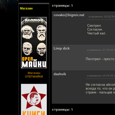
cтраницы: 1
Магазин
covaks@bigmir.net
отправлено 16.02.04
Смотрел.
Согласен.
Чистый кал.
Limp dick
отправлено 27.05.04 
Посотрел - просто
Магазин
dashvik
отправлено 14.05.05 
ОПЕРМАЙКИ
Не согласна абсо
всегда то, что он
стране - пальцев н
cтраницы: 1