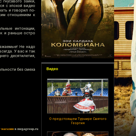
 гнусавого заики,
ся с эпохой видео
ать и говорил по-
ским отношением к
льные интонации,
ак и раньше остро
важаемые! Не надо
сегда. У вас и так
него десятилетия,
Видео
ельности без смеха
О предстоящем Турнире Святого
Георгия
т магазин
в megagroup.ru