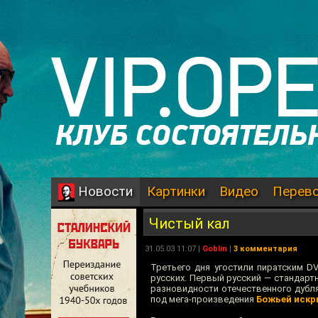
Картинки
Видео
Перев
Новости
Чистый кал
31.05.03 11:07 |
Goblin
|
3 комментария
Третьего дня угостили пиратским DV
русских. Первый русский — стандарт
разновидности отечественного дубля
под мега-произведения
Божьей иск