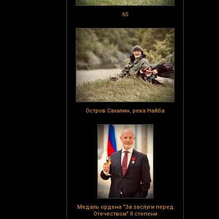
65
Остров Сахалин, река Найба
Медаль ордена "За заслуги перед
Отечеством" II степени