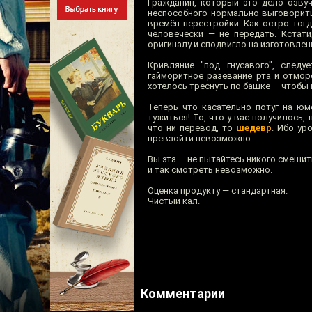
Гражданин, который это дело озвуч
неспособного нормально выговорить
времён перестройки. Как остро тогд
человечески — не передать. Кстат
оригиналу и сподвигло на изготовле
Кривляние "под гнусавого", следу
гайморитное разевание рта и отмор
хотелось треснуть по башке — чтобы 
Теперь что касательно потуг на юм
тужиться! То, что у вас получилось,
что ни перевод, то
шедевр
. Ибо ур
превзойти невозможно.
Вы эта — не пытайтесь никого смешит
и так смотреть невозможно.
Оценка продукту — стандартная.
Чистый кал.
Комментарии