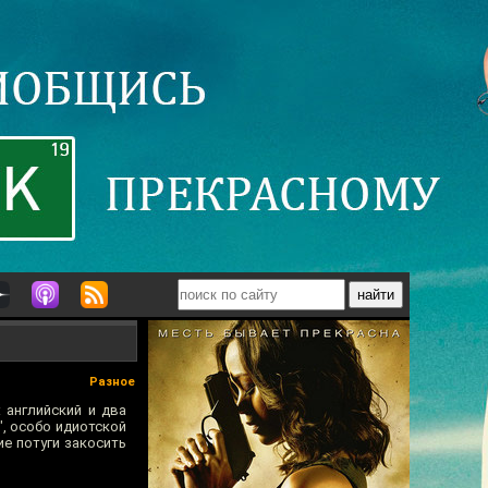
Разное
 английский и два
", особо идиотской
е потуги закосить