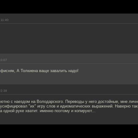
 11:40
10:07
 фисняк, А Толкиена ваще завалить надо!
22:38
лютно с наездом на Володарского. Переводы у него достойные, мне лич
 русифицировал "их" игру слов и идиоматических выражений. Наверно та
а одной руке хватит. именно поэтому и копируют...