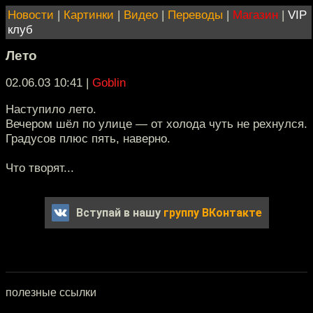
Новости
|
Картинки
|
Видео
|
Переводы
|
Магазин
|
VIP
клуб
Лето
02.06.03 10:41
|
Goblin
Наступило лето.
Вечером шёл по улице — от холода чуть не рехнулся.
Градусов плюс пять, наверно.
Что творят...
Вступай в нашу
группу ВКонтакте
полезные ссылки