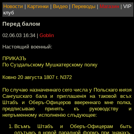
Новости
|
Картинки
|
Видео
|
Переводы
|
Магазин
|
VIP
клуб
Перед балом
02.06.03 16:34
|
Goblin
Настоящий военный:
ПРИКАЗЪ
По Суздальскому Мушкатерскому полку
Ковно 20 августа 1807 г. N372
По случаю назначеннаго сего числа у Польскаго князя
Сангушскаго бала и приглашенiя на таковой всъх
Штабъ и Оберъ-Офицеров ввереннаго мне полка,
предписываю принять къ руководству и
непръменному исполненiю слъдующее:
Всъмъ Штабъ и Оберъ-Офицерам быть
одътымъ в новой парадной формъ при знакахъ,