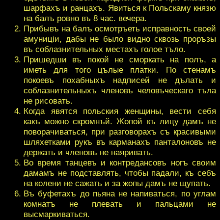
шарфахъ и ранцахъ. Явиться к Польскаму князю
на балъ ровно въ 8 час. вечера.
Прибывъ на балъ осмотръеть исправность своей
амуницiи, дабы не было видно сквозь проръзы
въ соблазнительных местахъ голое тъло.
Пришедши въ покой не сморкать на полъ, а
иметь для того цълые платки. По стенамъ
покоевъ похабныхъ надписей не дълать и
соблазнительныхъ членовъ человъческаго тъла
не рисовать.
Когда явятся польския женщины, вести себя
какъ можно скромнъй. Жопой къ лицу дамъ не
поворачиваться, при разговорахъ съ красивыми
шляхетками рукъ въ карманахъ панталоновъ не
держать и членовъ не наяривать.
Во время танцевъ и контредансовъ ногъ своим
дамамъ не подставлять, чтобы падали, къ себъ
на колени не сажать и за жопы дамъ не щупать.
Въ буфетахъ до пьяна не напиваться, по углам
комнатъ не плевать и пальцами не
высмаркиваться.