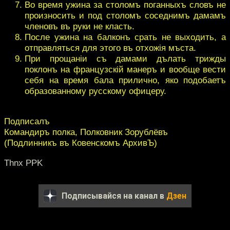
Во время ужина за столомъ поганныхъ словъ не
произносить и под столомъ соседнимъ дамамъ
членовъ въ руки не класть.
После ужина на балконъ срать не выходить, а
отправляться для этого въ отхожiя мъста.
При прощанiи съ дамами дълать трижды
поклонъ на французскiй манеръ и вообще вести
себя на время бала прилично, яко подобаетъ
образованному русскому офицеру.
Подписалъ
Командиръ полка, Полковник Зорублёвъ
(Подлинникъ въ Ковенскомъ АрхивЪ)
Thnx PPK
Подписывайся на канал в
Дзен