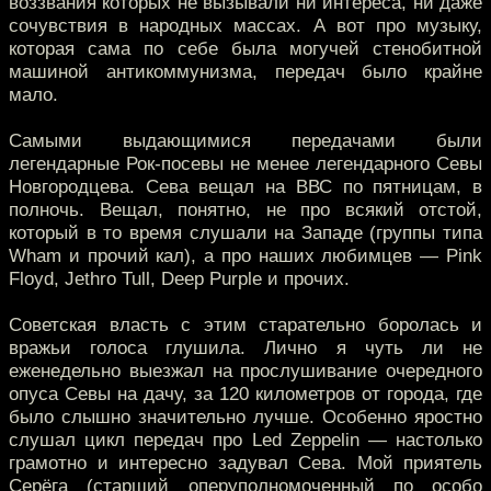
воззвания которых не вызывали ни интереса, ни даже
сочувствия в народных массах. А вот про музыку,
которая сама по себе была могучей стенобитной
машиной антикоммунизма, передач было крайне
мало.
Самыми выдающимися передачами были
легендарные Рок-посевы не менее легендарного Севы
Новгородцева. Сева вещал на ВВС по пятницам, в
полночь. Вещал, понятно, не про всякий отстой,
который в то время слушали на Западе (группы типа
Wham и прочий кал), а про наших любимцев — Pink
Floyd, Jethro Tull, Deep Purple и прочих.
Советская власть с этим старательно боролась и
вражьи голоса глушила. Лично я чуть ли не
еженедельно выезжал на прослушивание очередного
опуса Севы на дачу, за 120 километров от города, где
было слышно значительно лучше. Особенно яростно
слушал цикл передач про Led Zeppelin — настолько
грамотно и интересно задувал Сева. Мой приятель
Серёга (старший оперуполномоченный по особо