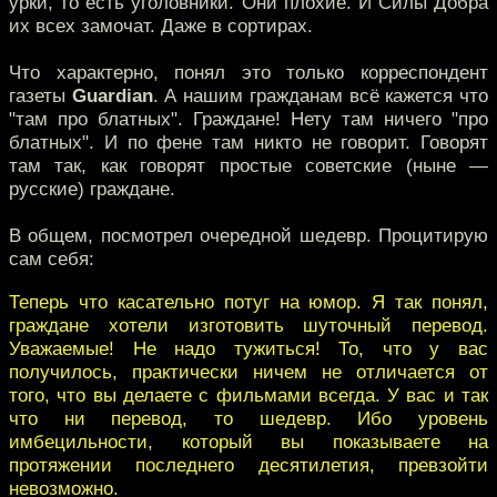
урки, то есть уголовники. Они плохие. И Силы Добра
их всех замочат. Даже в сортирах.
Что характерно, понял это только корреспондент
газеты
Guardian
. А нашим гражданам всё кажется что
"там про блатных". Граждане! Нету там ничего "про
блатных". И по фене там никто не говорит. Говорят
там так, как говорят простые советские (ныне —
русские) граждане.
В общем, посмотрел очередной шедевр. Процитирую
сам себя:
Теперь что касательно потуг на юмор. Я так понял,
граждане хотели изготовить шуточный перевод.
Уважаемые! Не надо тужиться! То, что у вас
получилось, практически ничем не отличается от
того, что вы делаете с фильмами всегда. У вас и так
что ни перевод, то шедевр. Ибо уровень
имбецильности, который вы показываете на
протяжении последнего десятилетия, превзойти
невозможно.