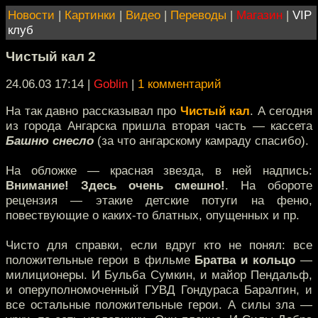
Новости
|
Картинки
|
Видео
|
Переводы
|
Магазин
|
VIP
клуб
Чистый кал 2
24.06.03 17:14
|
Goblin
|
1 комментарий
На так давно рассказывал про
Чистый кал
. А сегодня
из города Ангарска пришла вторая часть — кассета
Башню снесло
(за что ангарскому камраду спасибо).
На обложке — красная звезда, в ней надпись:
Внимание! Здесь очень смешно!
. На обороте
рецензия — этакие детские потуги на феню,
повествующие о каких-то блатных, опущенных и пр.
Чисто для справки, если вдруг кто не понял: все
положительные герои в фильме
Братва и кольцо
—
милиционеры. И Бульба Сумкин, и майор Пендальф,
и оперуполномоченный ГУВД Гондураса Баралгин, и
все остальные положительные герои. А силы зла —