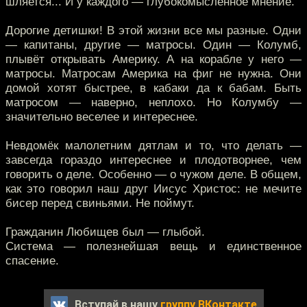
шляется... И у каждого — глубокомысленное мнение.
Дорогие детишки! В этой жизни все мы разные. Одни
— капитаны, другие — матросы. Один — Колумб,
плывёт открывать Америку. А на корабле у него —
матросы. Матросам Америка на фиг не нужна. Они
домой хотят быстрее, в кабаки да к бабам. Быть
матросом — наверно, неплохо. Но Колумбу —
значительно веселее и интереснее.
Невдомёк малолетним дятлам и то, что делать —
завсегда гораздо интереснее и плодотворнее, чем
говорить о деле. Особенно — о чужом деле. В общем,
как это говорил наш друг Иисус Христос: не мечите
бисер перед свиньями. Не поймут.
Гражданин Любищев был — глыбой.
Система — полезнейшая вещь и единственное
спасение.
Вступай в нашу
группу ВКонтакте