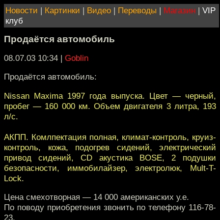
Новости
|
Картинки
|
Видео
|
Переводы
|
Магазин
|
VIP
клуб
Продаётся автомобиль
08.07.03 10:34
|
Goblin
Продаётся автомобиль:
Nissan Maxima 1997 года выпуска. Цвет — черный,
пробег — 160 000 км. Объем двигателя 3 литра, 193
л/c.
АКПП. Комлпектация полная, климат-контроль, круиз-
контроль, кожа, подогрев сидений, электрический
привод сидений, CD акустика BOSE, 2 подушки
безопасности, иммобилайзер, электролюк, Mult-T-
Lock.
Цена смехотворная — 14 000 американских у.е.
По поводу приобретения звонить по телефону 116-78-
23.