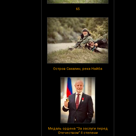
65
Остров Сахалин, река Найба
Медаль ордена "За заслуги перед
Отечеством" II степени