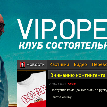
Картинки
Видео
Перев
Новости
Вниманию контингента
24.08.03 23:31 |
Goblin
Поступила команда: всплыть по рубку
Завтра оживу.