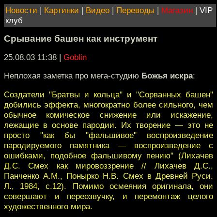
Новости
|
Картинки
|
Видео
|
Переводы
|
Магазин
|
VIP
клуб
Срывание башен как инструмент
25.08.03 11:38
|
Goblin
Неплохая заметка про мега-студию
Божья искра
:
Создатели "Братвы и кольца" и "Сорванных башен"
добились эффекта, многократно более сильного, чем
обычное комическое снижение или искажение,
лежащие в основе пародии. Их творение — это не
просто "как бы "фальшивое" воспроизведение
пародируемого памятника — воспроизведение с
ошибками, подобное фальшивому пению" (Лихачев
Д.С. Смех как мировоззрение // Лихачев Д.С.,
Панченко А.М., Понырко Н.В. Смех в Древней Руси.
Л., 1984, с.12). Помимо осмеяния оригинала, они
совершают и переозвучку, и перемонтаж целого
художественного мира.