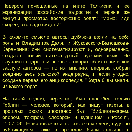
Недаром помешанные на книге Толкиена и ее
экранизации российские подростки в первые же
минуты просмотра восторженно вопят: "Мама! Иди
скорее, это надо видеть!"
В каком-то смысле авторы дубляжа взяли на себя
роль и Владимира Даля, и Жуковского-Батюшкова-
Карамзина: они систематизируют и, одновременно,
создают новый литературный русский язык. Не
случайно подростки всерьез говорят об исторической
заслуге авторов — по их мнению, впервые собран
воедино весь языковой андеграунд и, если угодно,
создана первая его энциклопедия. "Когда б вы знали,
из какого сора"...
На такой подвиг, вероятно, был способен только
Гоблин — человек, который, как пишут газеты, в
прошлых своих ипостаясх был "библиотекарем,
опером, токарем, слесарем и кузнецом" ("Россiя",
11.07.03). Немаловажно и то, что его коллеги, судя по
публикациям, тоже в прошлом были связаны с