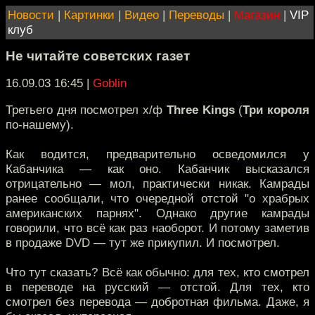
Новости
|
Картинки
|
Видео
|
Переводы
|
Магазин
|
VIP
клуб
Не читайте советских газет
16.09.03 16:45
|
Goblin
Третьего дня посмотрел х/ф
Three Kings
(
Три короля
по-нашему).
Как водится, предварительно осведомился у
Кабанчика — как оно. Кабанчик высказался
отрицательно — мол, практически никак. Камрады
ранее сообщали, что очередной отстой "о храбрых
американских парнях". Однако другие камрады
говорили, что всё как раз наоборот. И потому заметив
в продаже DVD — тут же прикупил. И посмотрел.
Что тут сказать? Всё как обычно: для тех, кто смотрел
в переводе на русский — отстой. Для тех, кто
смотрел без перевода — добротная фильма. Даже, я