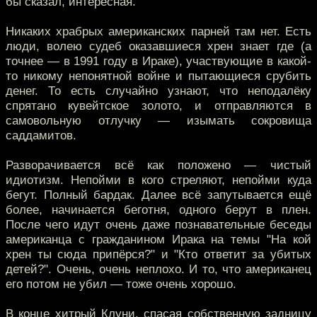
бы сказал, интересная.
Никаких храбрых американских парней там нет. Есть
люди, волею судеб оказавшиеся хрен знает где (а
точнее — в 1991 году в Ираке), участвующие в какой-
то никому непонятной войне и пытающиеся срубить
денег. То есть случайно узнают, что неподалёку
спрятано кувейтское золото, и отправляются в
самовольную отлучку — изымать сокровища
саддамитов.
Разворачивается всё как положено — чистый
идиотизм. Непойми в кого стреляют, непойми куда
бегут. Полный бардак. Далее всё запутывается ещё
более, начинается беготня, одного берут в плен.
После чего идут очень даже познавательные беседы
американца с гражданином Ирака на темы "На кой
хрен ты сюда припёрся?" и "Кто ответит за убитых
детей?". Очень, очень неплохо. И то, что американец
его потом не убил — тоже очень хорошо.
В конце хитрый Клуни, спасая собственную задницу