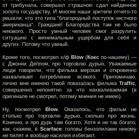
от трибунала, совершил страшное: сдал найденное
золото государству. И многие наши зрители отчего-то
решили, что это типа "благородный поступок честного
американца". Граждане! Благородства там не было
никакого. Просто умный человек смог разрулить
ситуацию с минимальным ущербом для себя и
других. Потому что умный.
Кроме того, посмотрел х/ф
Blow
(
Кокс
по-нашему) —
с Джонни Деппом, про торговлю дурью. Уважаемые
люди говорили, что фильма мерзкая и откровенно
нахваливает потребление всякого. Припоминаю,
лично мне именно такой показалась фильма
Traffic
,
совершенно непонятно за что нахваливаемая (в
оригинале не смотрел, потому мнения не имею).
Ну, посмотрел
Blow
. Оказалось, что фильм не
столько про торговлю дурью, сколько про жизнь.
Конечно, и про дурь там богато. Хотя и не так богато,
как, скажем, в
Scarface
: головы бензопилами никому
не пилят и вообще насилия избегают.