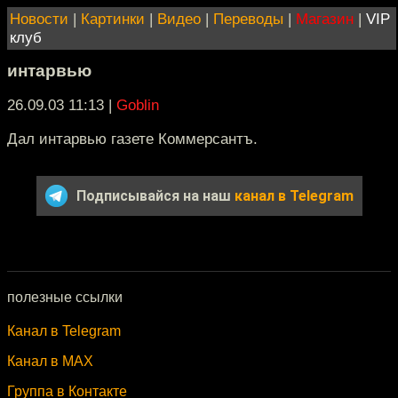
Новости
|
Картинки
|
Видео
|
Переводы
|
Магазин
|
VIP
клуб
интарвью
26.09.03 11:13
|
Goblin
Дал интарвью газете Коммерсантъ.
Подписывайся на наш
канал в Telegram
полезные ссылки
Канал в Telegram
Канал в MAX
Группа в Контакте