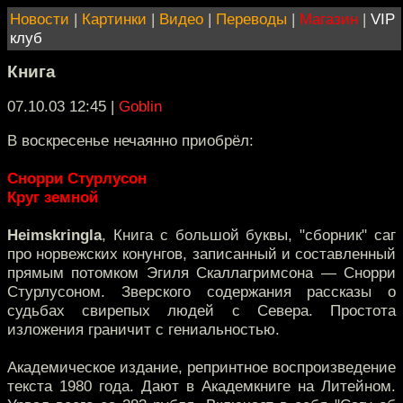
Новости
|
Картинки
|
Видео
|
Переводы
|
Магазин
|
VIP
клуб
Книга
07.10.03 12:45
|
Goblin
В воскресенье нечаянно приобрёл:
Снорри Стурлусон
Круг земной
Heimskringla
, Книга с большой буквы, "сборник" саг
про норвежских конунгов, записанный и составленный
прямым потомком Эгиля Скаллагримсона — Снорри
Стурлусоном. Зверского содержания рассказы о
судьбах свирепых людей с Севера. Простота
изложения граничит с гениальностью.
Академическое издание, репринтное воспроизведение
текста 1980 года. Дают в Академкниге на Литейном.