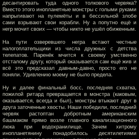
десантировать туда одного толкового червяка?
Вместо этого инопланетные монстры с голыми руками
напрыгивают на пулемёты и в бессильной злобе
сами взрывают свои корабли. Ну а попутно ещё и
негр мочит своих — чтобы никто не ушёл обиженным.
На пути озверевшего негра встают честные
налогоплательщики из числа дружных с детства
телепатов. Паренёк мчится к своему умственно
отсталому другу, который оказывается сам ещё жив и
всё это предсказал давным-давно, просто его не
поняли. Удивлению моему не было предела.
Ну и далее финальный босс, последняя схватка,
пожилой ритард превращается в монстра (каковым,
оказывается, всегда и был), монстры втыкают друг в
друга заточенные хвосты. Наши победили, последний
червяк растоптан добротным американским
башмаком прямо возле главного канализационного
люка при водохранилище. Зачем хитрому
инопланетянину понадобилось десятилетиями