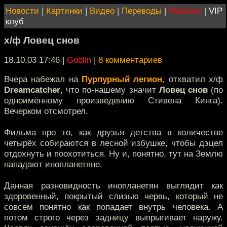
Новости
|
Картинки
|
Видео
|
Переводы
|
Магазин
|
VIP
клуб
х/ф Ловец снов
18.10.03 17:46
|
Goblin
|
8 комментариев
Вчера набежал на
Пурпурный легион
, отхватил х/ф
Dreamcatcher
, что по-нашему значит
Ловец снов
(по
одноимённому произведению Стивена Кинга).
Вечерком отсмотрел.
Фильма про то, как друзья детства в количестве
четырёх собираются в лесной избушке, чтобы дэцел
отдохнуть и поохотиться. Ну и, понятно, тут на Землю
нападают инопланетяне.
Данная разновидность инопланетян выглядит как
здоровенный, покрытый слизью червь, который не
совсем понятно как попадает внутрь человека. А
потом строго через задницу выпрыгивает наружу.