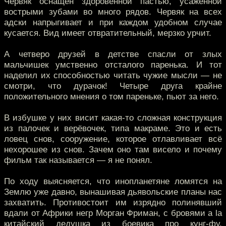
Червяк оснащён здоровенной пастью, усаженной
вострыми зубами во много рядов. Червяк на всех
адски напрыгивает и при каждом удобном случае
кусается. Вид имеет отвратительный, мерзко урчит.
А четверо друзей в детстве спасли от злых
мальчишек умственно отсталого паренька. И тот
наделил их способностью читать чужие мысли — не
смотри, что дурачок! Четыре друга крайне
положительного мнения о том пареньке, пьют за него.
В избушке у них висит какая-то сложная конструкция
из палочек и верёвочек, типа макраме. Это и есть
ловец снов, сооружение, которое отлавливает всё
нехорошее из снов. Зачем оно там висело и почему
фильм так называется — я не понял.
По ходу выясняется, что инопланетяне ломятся на
Землю уже давно, вынашивая дьявольские планы нас
захватить. Противостоит им изрядно полинявший
вдали от Африки негр Морган Фриман, с бровями a la
китайский дедушка из боевика про кунг-фу.