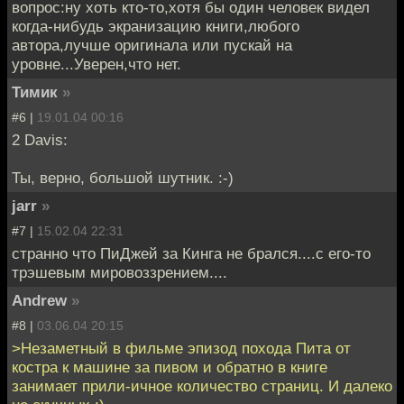
вопрос:ну хоть кто-то,хотя бы один человек видел
когда-нибудь экранизацию книги,любого
автора,лучше оригинала или пускай на
уровне...Уверен,что нет.
Тимик
»
#6 |
19.01.04 00:16
2 Davis:
Ты, верно, большой шутник. :-)
jarr
»
#7 |
15.02.04 22:31
cтранно что ПиДжей за Кинга не брался....с его-то
трэшевым мировоззрением....
Andrew
»
#8 |
03.06.04 20:15
>Незаметный в фильме эпизод похода Пита от
костра к машине за пивом и обратно в книге
занимает прили-ичное количество страниц. И далеко