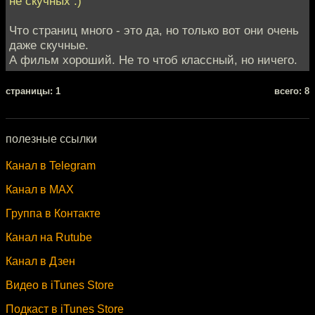
не скучных :)
Что страниц много - это да, но только вот они очень
даже скучные.
А фильм хороший. Не то чтоб классный, но ничего.
cтраницы: 1
всего: 8
полезные ссылки
Канал в Telegram
Канал в MAX
Группа в Контакте
Канал на Rutube
Канал в Дзен
Видео в iTunes Store
Подкаст в iTunes Store