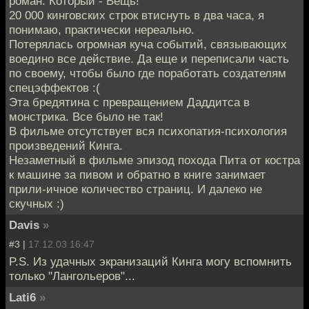
роман. Который - Вещь!
20 000 кинговских строк втиснуть в два часа, я
понимаю, практически нереально.
Потерялась огромная куча событий, связывающих
воедино все действие. Да еще и переписали часть
по своему, чтобы было где поработать создателям
спецэффектов :(
Эта бредятина с превращением Даддитса в
монстрика. Все было не так!
В фильме отсутствует вся психопатия-психология
произведений Кинга.
Незаметный в фильме эпизод похода Пита от костра
к машине за пивом и обратно в книге занимает
прили-ичное количество страниц. И далеко не
скучных :)
Davis
»
#3 |
17.12.03 16:47
P.S. Из удачных экранизаций Кинга могу вспомнить
только "Лангольеров"...
Lati6
»