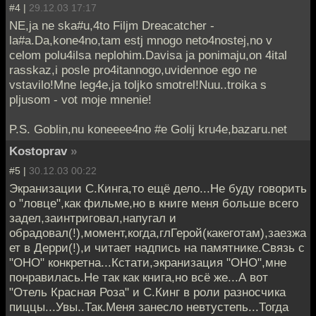
#4 |
29.12.03 17:17
NE,ja ne ska#u,4to Filjm Dreacatcher -
la#a.Da,kone4no,tam estj mnogo neto4nostej,no v
celom polu4ilsa neplohim.Davisa ja ponimaju,on 4ital
rasskaz,i posle pro4itannogo,uvidennoe ego ne
vstavilo!Mne leg4e,ja toljko smotrel!Nuu..troika s
pljusom - vot moje mnenie!
P.S. Goblin,nu koneeee4no #e Golij kru4e,bazaru.net
Kostoprav
»
#5 |
30.12.03 00:22
Экранизации С.Кинга,то ещё дело...Не буду говорить
о "ловце",как фильме,но в книге меня больше всего
задел,заинтриговал,напугал и
обрадовал(!),момент,когда,глГерой(какеготам),заезжа
ет в Дерри(!),и читает надпись на памятнике.Связь с
"ОНО" конкретна...Кстати,экранизация "ОНО",мне
понравилась.Не так как книга,но всё же...А вот
"Отель Красная Роза" и С.Кинг в роли разносчика
пиццы...Увы..Так.Меня занесло невтустепь...Тогда