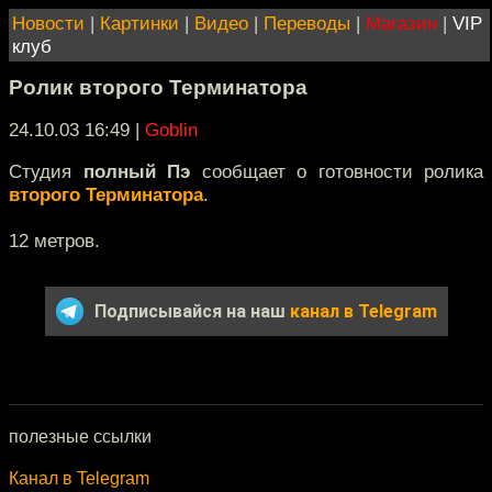
Новости
|
Картинки
|
Видео
|
Переводы
|
Магазин
|
VIP
клуб
Ролик второго Терминатора
24.10.03 16:49
|
Goblin
Студия
полный Пэ
сообщает о готовности ролика
второго Терминатора
.
12 метров.
Подписывайся на наш
канал в Telegram
полезные ссылки
Канал в Telegram