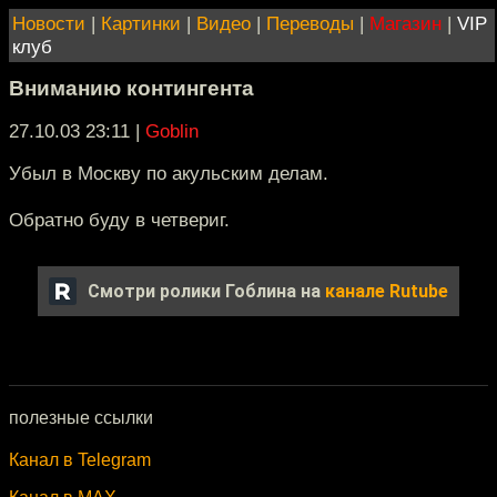
Новости
|
Картинки
|
Видео
|
Переводы
|
Магазин
|
VIP
клуб
Вниманию контингента
27.10.03 23:11
|
Goblin
Убыл в Москву по акульским делам.
Обратно буду в четвериг.
Смотри ролики Гоблина на
канале Rutube
полезные ссылки
Канал в Telegram