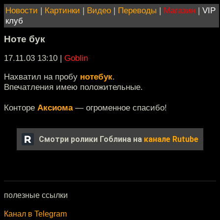
Новости
|
Картинки
|
Видео
|
Переводы
|
Магазин
|
VIP
клуб
Ноте бук
17.11.03 13:10
|
Goblin
Нахватил на пробу
нотебук
.
Впечатления имею положительные.
Конторе
Аксиома
— огроменное спасибо!
Смотри ролики Гоблина на
канале Rutube
полезные ссылки
Канал в Telegram