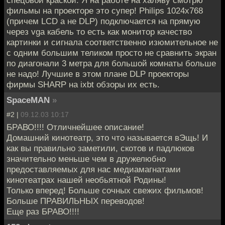
спецовой краской. Я на работе на халяву смотрю
фильмы на проекторе это супер! Philips 1024x768
(причем LCD а не DLP) подключается на прямую
через vga кабель то есть как монитор качество
картинки и сигнала соответственно изюмительное не
с одним большим теликом просто не сравнить экран
по диагонали 3 метра для большой комнаты больше
не надо! Лучшие в этом плане DLP проекторы
фирмы SHARP на ixbt обзоры их есть.
SpaceMAN
»
#2 |
09.12.03 10:17
БРАВО!!!! Отличнейшее описание!
Домашний кинотеатр, это что называется вЭщь! И
как вы правильно заметили, скотов и падлюков
значительно меньше чем в дружелюбно
предоставляемых для нас медиамагнатами
кинотеатрах нашей необьятной Родины!
Только вперед! Больше сочных свежих фильмов!
Больше ПРАВИЛЬНЫХ переводов!
Еще раз БРАВО!!!!