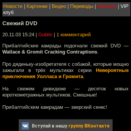
Новости
|
Картинки
|
Видео
|
Переводы
|
Магазин
|
VIP
клуб
Свежий DVD
20.11.03 15:24
|
Goblin
|
1 комментарий
Прибалтийские камрады подогнали свежий DVD —
Wallace & Gromit Cracking Contraptions
.
Про дяденьку-изобретателя с собакой, которые мощно
зажыгали в трёх мультиках серии
Невероятные
приключения Уолласа и Громита
.
На свежем дивидюке — десяток новых
короткометражных мультиков. Смешные!
Прибалтийским камрадам — зверский сенкс!
Вступай в нашу
группу ВКонтакте