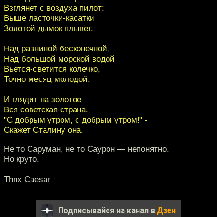
Взглянет с воздуха пилот:
Выше ласточки-касатки
Золотой дымок плывет.
Над равниной бесконечной,
Над большой морской водой
Вьется-светится колечко,
Точно месяц молодой.
И глядит на золотое
Вся советская страна.
"С добрым утром, с добрым утром!" -
Скажет Сталину она.
Не то Саруман, не то Саурон — непонятно.
Но круто.
Thnx Caesar
Подписывайся на канал в
Дзен