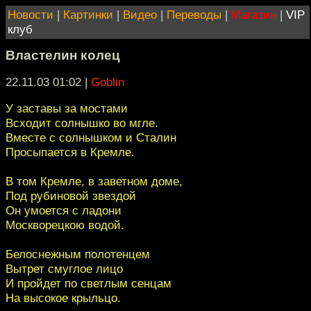
Новости
|
Картинки
|
Видео
|
Переводы
|
Магазин
|
VIP
клуб
Властелин колец
22.11.03 01:02
|
Goblin
У заставы за мостами
Всходит солнышко во мгле.
Вместе с солнышком и Сталин
Просыпается в Кремле.
В том Кремле, в заветном доме,
Под рубиновой звездой
Он умоется с ладони
Москворецкою водой.
Белоснежным полотенцем
Вытрет смуглое лицо
И пройдет по светлым сенцам
На высокое крыльцо.