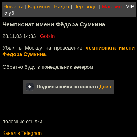
Новости
|
Картинки
|
Видео
|
Переводы
|
Магазин
|
VIP
клуб
Чемпионат имени Фёдора Сумкина
28.11.03 14:33
|
Goblin
Убыл в Москву на проведение
чемпионата имени
Фёдора Сумкина
.
Обратно буду в понедельник вечером.
Подписывайся на канал в
Дзен
полезные ссылки
Канал в Telegram