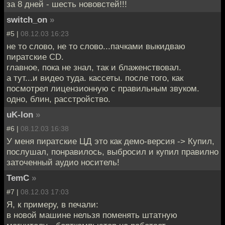
за 8 дней - шесть нововстей!!!
switch_on
»
#5 |
08.12.03 16:23
не то слово, не то слово...пачками выкидваю
пиратские CD.
главное, пока не знал, так и блаженствовал.
а тут...и видео туда. кассеты. после того, как
посмотрел лицензионную с правильным звуком.
одно, блин, расстройство.
uK-lon
»
#6 |
08.12.03 16:38
У меня пиратские ЦД это как демо-версия -> Купил,
послушал, понравилось, выбросил и купил правилно
заточенный аудио носитель!
TemC
»
#7 |
08.12.03 17:03
Я, к примеру, в печали:
в новой машине нельзя поменять штатную