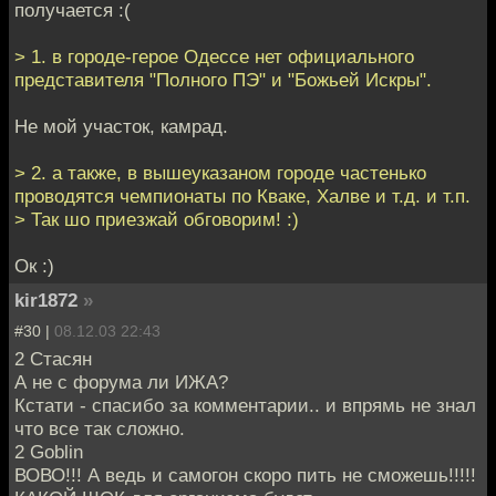
получается :(
> 1. в городе-герое Одессе нет официального
представителя "Полного ПЭ" и "Божьей Искры".
Не мой участок, камрад.
> 2. а также, в вышеуказаном городе частенько
проводятся чемпионаты по Кваке, Халве и т.д. и т.п.
> Так шо приезжай обговорим! :)
Ок :)
kir1872
»
#30 |
08.12.03 22:43
2 Стасян
А не с форума ли ИЖА?
Кстати - спасибо за комментарии.. и впрямь не знал
что все так сложно.
2 Goblin
ВОВО!!! А ведь и самогон скоро пить не сможешь!!!!!