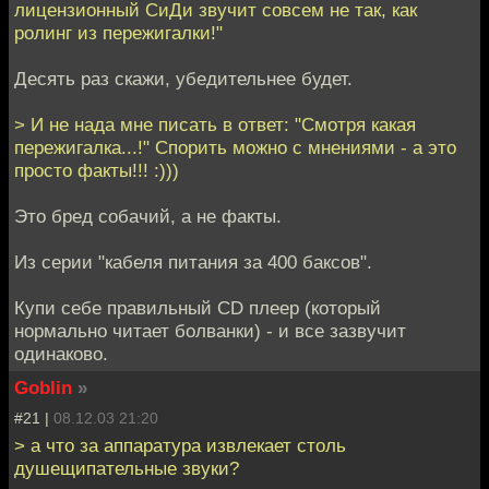
лицензионный СиДи звучит совсем не так, как
ролинг из пережигалки!"
Десять раз скажи, убедительнее будет.
> И не нада мне писать в ответ: "Смотря какая
пережигалка...!" Спорить можно с мнениями - а это
просто факты!!! :)))
Это бред собачий, а не факты.
Из серии "кабеля питания за 400 баксов".
Купи себе правильный CD плеер (который
нормально читает болванки) - и все зазвучит
одинаково.
Goblin
»
#21 |
08.12.03 21:20
> а что за аппаратура извлекает столь
душещипательные звуки?