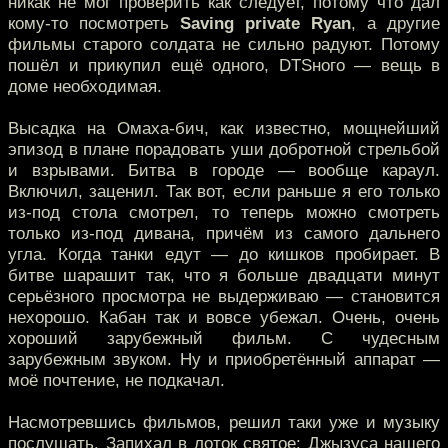
никак не мог проверить как следует, потому что дал
кому-то посмотреть
Saving private Ryan
, а другие
фильмы старого солдата не сильно радуют. Потому
пошёл и прикупил ещё одного, DTSного — вещь в
доме необходимая.
Высадка на Омаха-бич, как известно, мощнейший
эпизод в плане порадовать уши добротной стрельбой
и взрывами. Битва в городе — вообще караул.
Включил, заценил. Так вот, если раньше я его только
из-под стола смотрел, то теперь можно смотреть
только из-под дивана, причём из самого дальнего
угла. Когда танки едут — до кишков пробирает. В
битве шарашит так, что я больше двадцати минут
серьёзного просмотра не выдерживаю — становится
нехорошо. Кабан так и вовсе убежал. Очень, очень
хороший зарубежный фильм. С чудесным
зарубежным звуком. Ну и приобретённый аппарат —
моё почтение, не подкачал.
Насмотревшись фильмов, решил таки уже и музыку
послушать. Запихал в лоток святое: Джызуса нашего