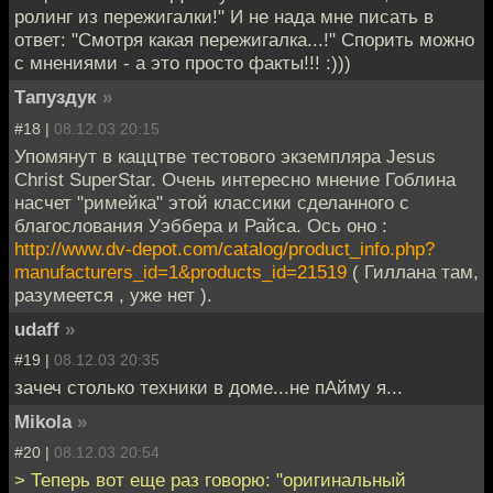
ролинг из пережигалки!" И не нада мне писать в
ответ: "Смотря какая пережигалка...!" Спорить можно
с мнениями - а это просто факты!!! :)))
Тапуздук
»
#18 |
08.12.03 20:15
Упомянут в каццтве тестового экземпляра Jesus
Christ SuperStar. Очень интересно мнение Гоблина
насчет "римейка" этой классики сделанного с
благослования Уэббера и Райса. Ось оно :
http://www.dv-depot.com/catalog/product_info.php?
manufacturers_id=1&products_id=21519
( Гиллана там,
разумеется , уже нет ).
udaff
»
#19 |
08.12.03 20:35
зачеч столько техники в доме...не пАйму я...
Mikola
»
#20 |
08.12.03 20:54
> Теперь вот еще раз говорю: "оригинальный