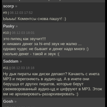
scorp
»
#9 |
08.12.03 17:52
Ыыыы! Коментсы снова пашут! :)
Pasky
»
#10 |
08.12.03 18:01
это пипец как звучит!!!
и никаких денег за hi-end звук не жалко ...
однако чудес не бывает и денег надо много :)
сколько денег - такой и звук :(
Saddam
»
#11 |
08.12.03 18:18
Ну дык пираты как диски делают? Качають с инета
MP3 и перегоняють в аудио-цд. А в инете они
беруцца от других пиратов, которые берут
свежеворованный аудио-цд и цифруют в MP3. Этож
вм не архивировать-разархивировать :)
Gosh
»