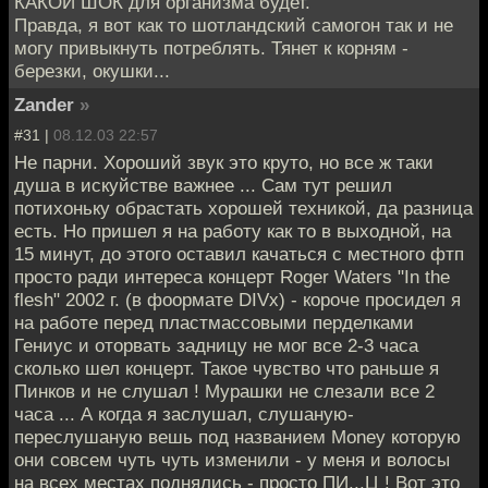
КАКОЙ ШОК для организма будет.
Правда, я вот как то шотландский самогон так и не
могу привыкнуть потреблять. Тянет к корням -
березки, окушки...
Zander
»
#31 |
08.12.03 22:57
Не парни. Хороший звук это круто, но все ж таки
душа в искуйстве важнее ... Сам тут решил
потихоньку обрастать хорошей техникой, да разница
есть. Но пришел я на работу как то в выходной, на
15 минут, до этого оставил качаться с местного фтп
просто ради интереса концерт Roger Waters "In the
flesh" 2002 г. (в фоормате DIVx) - короче просидел я
на работе перед пластмассовыми перделками
Гениус и оторвать задницу не мог все 2-3 часа
сколько шел концерт. Такое чувство что раньше я
Пинков и не слушал ! Мурашки не слезали все 2
часа ... А когда я заслушал, слушаную-
переслушаную вешь под названием Money которую
они совсем чуть чуть изменили - у меня и волосы
на всех местах поднялись - просто ПИ...Ц ! Вот это