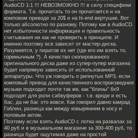
AudioCD 1:1 !!! НЕВОЗМОЖНО !!! в силу специфики
формата. Т.е. прочитать то он прочитается и на
комповом приводе за 20$ и на hi-end вертушке. Вот
только абсолютно по разному. Потому как в AudioCD
нет избыточности информации и правильность
считывания ни как не проверить в принципе. И
именно поэтому все зависит от мастер-диска.
Разумеется, у пиратов их нет (где его им взять то,
горемычным ?). А качество скопированного
оригинального диска даже из супер-пупер магазина
будет напрямую зависить от использованной
аппаратуры. Что уж говорить о рипнутых МР3, если
комповый привод для качественного воспроизведния
музыки подходит почти так же, как "блины" 6х9
подходят для роли сабвуферов - т.е. вроде и есть
бас, да не бас это вовсе. Как говорил давно камрад
Гоблин, разница как между ковырянием в носу и
половым актом.
Поэтому если взять AudioCD с лотка на развалах за
40 руб и в музыкальном магазине за 300-400 руб, то
разница будет ощутимая даже на простой