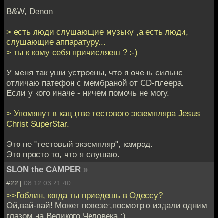
B&W, Denon
> есть люди слушающие музыку ,а есть люди,
слушающие аппаратуру...
> ты к кому себя причисляеш ? :-)
У меня так уши устроены, что я очень сильно
отличаю патефон с мембраной от CD-плеера.
Если у кого иначе - ничем помочь не могу.
> Упомянут в каццтве тестового экземпляра Jesus
Christ SuperStar.
Это не "тестовый экземпляр", камрад.
Это просто то, что я слушаю.
SLON the CAMPER
»
#22 |
08.12.03 21:40
>>Гоблин, когда ты приедешь в Одессу?
Ой,вай-вай! Может повезет,посмотрю издали одним
глазом на Великого Человека :)