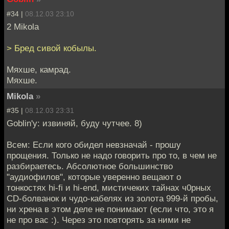
#34 |
08.12.03 23:10
2 Mikola
> Бред сивой кобылы.
Мяхше, камрад.
Мяхше.
Mikola
»
#35 |
08.12.03 23:31
Goblin'у: извиняй, буду чутчее. 8)
Всем: Если кого обидел невзначай - прошу
прощения. Только не надо говорить про то, в чем не
разбираетесь. Абсолютное большинство
"аудиофилов", которые уверенно вещают о
тонкостях hi-fi и hi-end, мистичеких тайнах ч0рных
CD-болванок и чудо-кабелях из золота 999-й пробы,
ни хрена в этом деле не понимают (если что, это я
не про вас :). Через это повторять за ними не