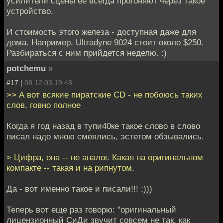
усилители сцены ее всегда прогоняют через такое
устройство.
И стоимость этого железа - доступная даже для
дома. Например, Ultradyne 9024 стоит около $250.
Разбираться с ним прийдется неделю. :)
potchemu
»
#17 |
08.12.03 19:48
>> А вот всякие пиратские CD - не побоюсь таких
слов, говно полное
Когда я год назад в тупи40ке такое слово в слово
писал надо мною смеялись, эстетом обзывались.
> Цифра, она -- не аналог. Какая на оригинальном
компакте -- такая и на рипнутом.
Да - вот именно такое и писали!!! :)))
Теперь вот еще раз говорю: "оригинальный
лицензионный СиДи звучит совсем не так, как