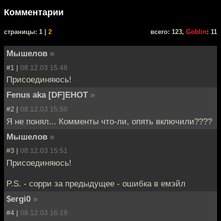
Комментарии
cтраницы: 1 |
2
всего: 123,
Goblin
: 11
Мышелов
»
#1 |
08.12.03 15:48
Присоединяюсь!
Fenus aka [DF]EHOT
»
#2 |
08.12.03 15:50
Я не понял... Комменты что-ли, опять включили????
Мышелов
»
#3 |
08.12.03 15:51
Присоединяюсь!
P.S. - сорри за предыдущее - ошибка в емэйл
$ergi0
»
#4 |
08.12.03 16:19