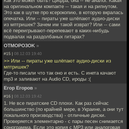
Как это может быть? Цифра, она -- не аналог. Какая
на оригинальном компакте -- такая и на рипнутом.
Это как в шутке про ксерокопию, в которую вкралась
опечатка. Или -- пираты уже шлёпают аудио-диски
из мптришек? Зачем им такой изврат? Или -- сами
всё переигрывают-перепевают в каких-нибудь
подвалах на раздолбаных гитарах?
OTMOPO3OK
»
#15 |
08.12.03 19:40
>> Или -- пираты уже шлёпают аудио-диски из
мптришек?
Где-то писали что так оно и есть. С инета качают
mp3 и заливают на Audio CD, ироды :(
Егор Егоров
»
#16 |
08.12.03 19:42
1. Не все пиратские CD плохи. Как раз сейчас
большинство (по крайней мере, в Украине, а они тут
локального производства) - отличные диски.
Проверяется элементарно - с пары песен снимается
сонограмма. Если это копия с MP3 или аналоговая