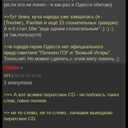
(если кто не понял - я как-раз в Одессе обитаю)
>>Тут блин, куча народа уже заждалась (я -
(Tresher), Pashtet и ещё 15 сознательных граждан)
А я б стал 16м "еще одним сознательным" :) :) :)
(я так,полушутя)
>>в городе-герое Одессе нет официального
представителя "Полного ПЭ" и "Божьей Искры".
Точно,нет. Но можно сделать,с этим могу помочь ;)
Goblin
»
#23 |
08.12.03 21:40
2 anonymous
>>> А вот всякие пиратские CD - не побоюсь таких
слов, говно полное
>> не то слово, не то слово...пачками выкидваю
пиратские CD.