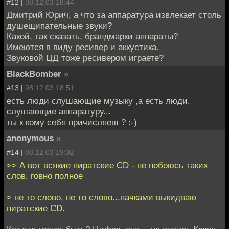
#12 |
08.12.03 18:44
Дмитрий Юрич, а что за аппаратура извлекает столь
душещипательные звуки?
Какой, так сказать, брандмарки аппараты?
Имеются в виду ресивер и аккустика.
Звуковой ЦД тоже ресивером играете?
BlackBomber
»
#13 |
08.12.03 18:51
есть люди слушающие музыку ,а есть люди,
слушающие аппаратуру...
ты к кому себя причисляеш ? :-)
anonymous
»
#14 |
08.12.03 19:32
>> А вот всякие пиратские CD - не побоюсь таких
слов, говно полное
> не то слово, не то слово...пачками выкидваю
пиратские CD.