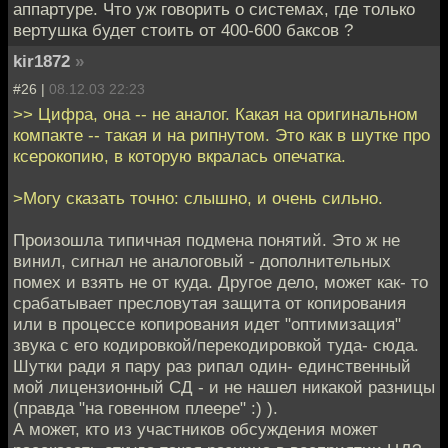
аппартуре. Что уж говорить о системах, где только
вертушка будет стоить от 400-600 баксов ?
kir1872
»
#26 |
08.12.03 22:23
>> Цифра, она -- не аналог. Какая на оригинальном
компакте -- такая и на рипнутом. Это как в шутке про
ксерокопию, в которую вкралась опечатка.
>Могу сказать точно: слышно, и очень сильно.
Произошла типичная подмена понятий. Это ж не
винил, сигнал не аналоговый - дополнительных
помех и взять не от куда. Другое дело, может как- то
срабатывает пресловутая защита от копирования
или в процессе копирования идет "оптимизация"
звука с его кодировкой/перекодировкой туда- сюда.
Шутки ради я пару раз рипал один- единственный
мой лицензионный СД - и не нашел никакой разницы
(правда "на говенном плеере" :) ).
А может, кто из участников обсуждения может