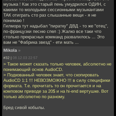
музыка ! Как это старый пень умудрился ОДИН, с
какими то молодыми сессионными музыкантами
ТАК отиграть сто раз слышанные вещи - я не
понимаю !
Гилмора тут надыбал "пиратку" ДВД - то же "отец",
по-французки песню спел :) Жалко все таки что
столько прекрасных комманд развалилось ... Это
вам не "Фабрика звезд" - ети мать ...
Mikola
»
#32 |
08.12.03 22:57
> Такое может сказать только человек, абсолютно не
понимающий основ AudioCD.
> Подкованный человек знает, что скопировать
AudioCD 1:1 !!! НЕВОЗМОЖНО !!! в силу специфики
формата. Т.е. прочитать то он прочитается и на
комповом приводе за 20$ и на hi-end вертушке. Вот
только абсолютно по разному.
Бред сивой кобылы.