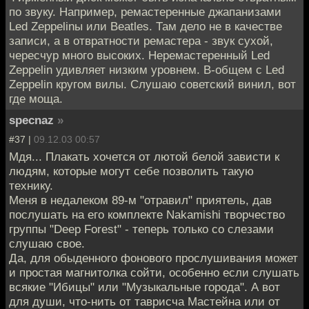
по звуку. Например, ремастеренные джапанизами
Led Zeppelinы или Beatles. Там дело не в качестве
записи, а в отвратности ремастера - звук сухой,
чересчур много высоких. Неремастеренный Led
Zeppelin удивляет низким уровнем. В-общем с Led
Zeppelin кругом вилы. Слушаю советский винил, вот
где моща.
specnaz
»
#37 |
09.12.03 00:57
Мдя... Плакать хочется от лютой белой зависти к
людям, которые могут себе позволить такую
технику.
Меня в недалеком 89-м "отравил" приятель, дав
послушать на его комплекте Nakamishi творчество
группы "Deep Forest" - теперь только со слезами
слушаю свое.
Да, для обыденного фонового прослушивания может
и простая магнитолка сойти, особенно если слушать
всякие "Ибицы" или "Музыкальные города". А вот
для души, что-нить от таврисча Мастейна или от