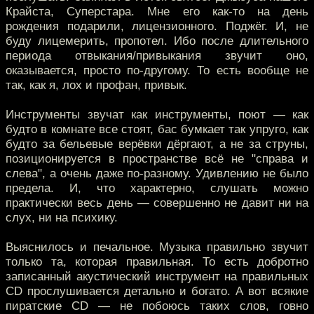
Крайста, Суперстара. Мне его как-то на день
рождения подарили, лицензионного. Поджёг. И, не
буду лицемерить, пропотел. Ибо после длительного
периода отвыкания/привыкания звучит оно,
оказывается, просто по-другому. То есть вообще не
так, как я, лох и профан, привык.
Инструменты звучат как инструменты, поют — как
будто в комнате все стоят, бас бумкает так упруго, как
будто за бельевые верёвки дёргают, а не за струны,
позиционируется в пространстве всё не "справа и
слева", а очень даже по-разному. Удивлению не было
предела. И, что характерно, слушать можно
практически весь день — совершенно не давит ни на
слух, ни на психику.
Выяснилось и печальное. Музыка правильно звучит
только та, которая правильная. То есть добротно
записанный акустический инструмент на правильных
CD прослушивается детально и богато. А вот всякие
пиратские CD — не побоюсь таких слов, говно