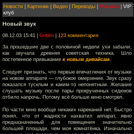
Новости
|
Картинки
|
Видео
|
Переводы
|
Магазин
|
VIP
клуб
Новый звук
08.12.03 15:41
|
Goblin
|
123 комментария
За прошедшие две с половиной недели ухи забыли,
как звучала древняя советская техника. Шло
постепенное привыкание
к новым дивайсам
.
Следует признать, что первые впечатления от музыки
на новом аппарате — глубокое омерзение. Звук сразу
показался тусклым и каким-то непонятным. Желание
слушать музыку после пары прокрученных сидюков
отбило напрочь. Потому всё больше кино смотрел.
По части кино вообще никаких нареканий нет. Быстро
понял, что от жадности нахватил аппарат, явно
предназначенный для помещения значительно
большей площади, чем моя комнатёнка. Изначально