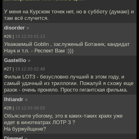
У меня на Курском точек нет, но в субботу (думаю) и
там всё случится.
disorder
»
#26 |
19.12.03 01:13
Уважаемый Goblin , заслуженый Ботаник, кандидат
Наук и т.п. - Респект Вам :)))
Gastelllo
»
#27 |
19.12.03 02:48
Фильм LOT3 - безусловно лучший в этом году, и
самый удачный из триллогии. Пожалуй я схожу еще
разок - очень проняло. Просто гигантская фильма.
Ihtiandr
»
#28 |
19.12.03 08:59
Объясните убогому, это в каких-таких краях уже
идет в кинотеатрах ЛОТР 3 ?
На буржуйщине?
Dimmel
»