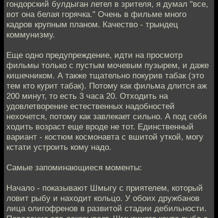
гондорский булдыган летел в зрителя, я думал "все,
вот она белая горячка." Очень в фильме много
кадров крупным планом. Качество - трындец
коммунизму.
Еще одно предупреждение, идти на просмотр
фильмы только с пустым мочевым пузырем, и даже
кишечником. А также тщательно покурив табак (это
тем кто курит табак). Потому как фильма длится аж
200 минут, то есть 3 часа 20. Отходить на
удовлетворение естественных надобностей
нехочется, потому как завлекает сильно. А под себя
ходить возраст еще вроде не тот. Единственный
вариант - костюм космонавта с вшитой уткой, могу
кстати устроить кому надо.
Самые запоминающиеся моменты:
Начало - показывают Шмыгу с приятелем, который
ловит рыбу и находит кольцо. У обоих дружбанов
лица олигофренов в развитой стадии дебильности.