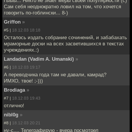
Гыыы... Никто не знает меры своей популярности (с)
Сам себя неоднократно ловил на том, что хочется
говорить по-гоблински... 8-)
Griffon
»
#5 |
18.12.03 18:18
Осталось издать собрание сочинений, и забабахать
мраморные доски на всех засветившихся в текстах
учреждениях.:)
Landadan (Vadim A. Umanski)
»
#6 |
18.12.03 19:17
А переводчика года там не давали, камрад?
ИМХО, твое! ;-)))
Brodiaga
»
#7 |
18.12.03 19:43
отлично!
nibl0g
»
#8 |
18.12.03 20:21
ну-с.... Телеграфирую - вчера посмотрел