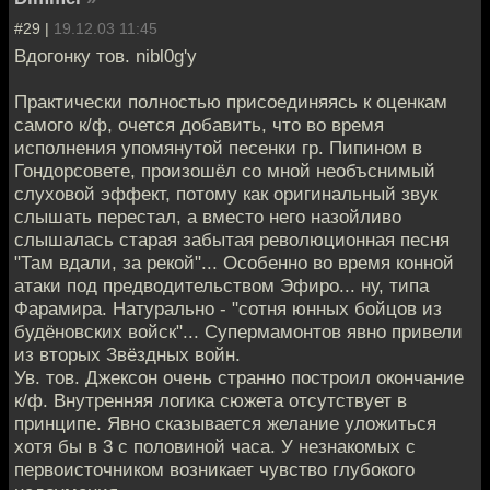
#29 |
19.12.03 11:45
Вдогонку тов. nibl0g'у
Практически полностью присоединяясь к оценкам
самого к/ф, очется добавить, что во время
исполнения упомянутой песенки гр. Пипином в
Гондорсовете, произошёл со мной необъснимый
слуховой эффект, потому как оригинальный звук
слышать перестал, а вместо него назойливо
слышалась старая забытая революционная песня
"Там вдали, за рекой"... Особенно во время конной
атаки под предводительством Эфиро... ну, типа
Фарамира. Натурально - "сотня юнных бойцов из
будёновских войск"... Супермамонтов явно привели
из вторых Звёздных войн.
Ув. тов. Джексон очень странно построил окончание
к/ф. Внутренняя логика сюжета отсутствует в
принципе. Явно сказывается желание уложиться
хотя бы в 3 с половиной часа. У незнакомых с
первоисточником возникает чувство глубокого