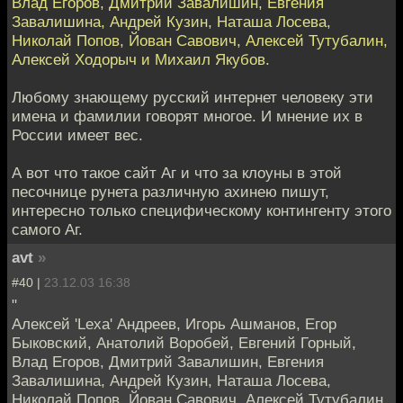
Влад Егоров, Дмитрий Завалишин, Евгения
Завалишина, Андрей Кузин, Наташа Лосева,
Николай Попов, Йован Савович, Алексей Тутубалин,
Алексей Ходорыч и Михаил Якубов.
Любому знающему русский интернет человеку эти
имена и фамилии говорят многое. И мнение их в
России имеет вес.
А вот что такое сайт Аг и что за клоуны в этой
песочнице рунета различную ахинею пишут,
интересно только специфическому контингенту этого
самого Аг.
avt
»
#40 |
23.12.03 16:38
"
Алексей 'Lexa' Андреев, Игорь Ашманов, Егор
Быковский, Анатолий Воробей, Евгений Горный,
Влад Егоров, Дмитрий Завалишин, Евгения
Завалишина, Андрей Кузин, Наташа Лосева,
Николай Попов, Йован Савович, Алексей Тутубалин,