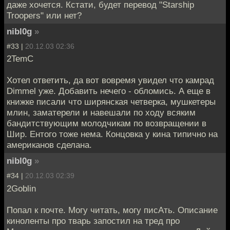
даже хочется. Кстати, будет перевод "Starship
Troopers" или нет?
nibl0g
»
#33 |
20.12.03 02:36
2TemC
Хотел ответить, да вот вовремя увидел что камрад
Dimmel уже. Добавить нечего - обломись. А еще в
книжке писали что ширянская четверка, мушкетеры
млин, заматерели и навешали по ходу всяким
бандитствующим молодчикам по возвращении в
Шир. Ентого тоже нема. Концовка у кина типично на
американов сделана.
nibl0g
»
#34 |
20.12.03 02:39
2Goblin
Попал к почте. Могу читать, могу писАть. Описание
киноленты про тварь запостил на тред про