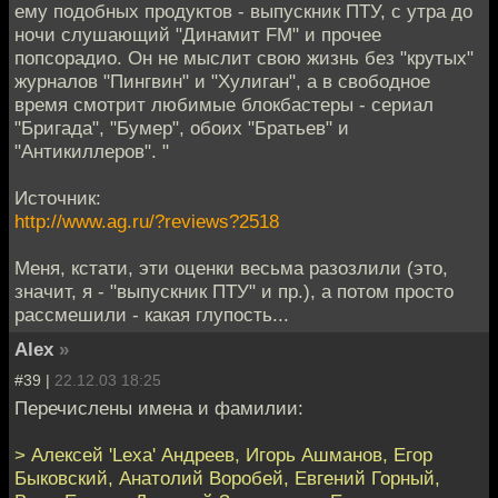
ему подобных продуктов - выпускник ПТУ, с утра до
ночи слушающий "Динамит FM" и прочее
попсорадио. Он не мыслит свою жизнь без "крутых"
журналов "Пингвин" и "Хулиган", а в свободное
время смотрит любимые блокбастеры - сериал
"Бригада", "Бумер", обоих "Братьев" и
"Антикиллеров". "
Источник:
http://www.ag.ru/?reviews?2518
Меня, кстати, эти оценки весьма разозлили (это,
значит, я - "выпускник ПТУ" и пр.), а потом просто
рассмешили - какая глупость...
Alex
»
#39 |
22.12.03 18:25
Перечислены имена и фамилии:
> Алексей 'Lexa' Андреев, Игорь Ашманов, Егор
Быковский, Анатолий Воробей, Евгений Горный,