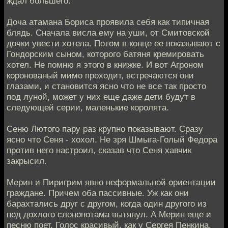
ждал большего.
Доча атамана Бориса проявила себя как типичная
блядь. Сначала висла ему на уши, от Смитовской
дочки увести хотела. Потом в конце ее показывают с
Гондорским сыном, которого батяня кремировать
хотел. Не помню я этого в книжке. И вот Агроном
коронованый мимо проходит, встречаются они
глазами, и становится ясно что не все так просто
под луной, может у них еще даже дети будут в
следующей серии, маленькие королята.
Сеню Лютого пару раз крупно показывают. Сразу
ясно что Сеня - хохол. Не зря Шмыга-Голый Федора
против него настроил, сказав что Сеня хавчик
закрысил.
Мерин и Пиригрим явно неформальной ориентации
граждане. Причем оба пассивные. Уж как они
барахтались друг с другом, когда один другого из
под дохлого слонопотама вытянул. А Мерин еще и
песню поет. Голос красивый, как у Сергея Пенкина.