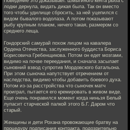
Поведение это доказывает. Шмыгиного кента рыба с
лодки дернула, видать дикая была. Так он вместо
того чтобы удилище сбросить, за ней уцепился с
видом бывалого водолаза. А потом показывают
рыбу крупным планом, ничего такая, размером со
среднего леща.
Гондорский самурай похож лицом на кавалера
Ордена Отечества, заслуженного буддиста Бориса
Борисовича Гребенщикова. Потом он едет мозгами,
видимо на почве переедания, и сначала засылает
сыновний взвод супротив Мордовского батальона.
При этом сыночка напутствует отречением от
наследства, видимо чтобы добавить боевого духа.
Потом из-за расстройства что сыночек матч
проиграл, пытается его кремировать в живом виде.
Еще очень понравился момент когда ниньзя Белый
лупасит старческой палкой этого Б.Г. Даром что
старый.
Женщины и дети Рохана провожающие братву на
процедуру подписания контракта, подозрительно