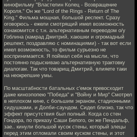
кинофильму "Властелин Колец - Возвращение
Короля." Он же "Lord of the Rings - Return of The
King." Фильма мощная, большой респект. Сразу
оговорюсь - ежели смотрящий имел возможность
ознакомится с т.н. альтернативным переводом о/у
Гоблина (камрад Дмитрий, хаюшки и огромадный
решпект, поздравляю с номинациями) - так вот если
имел возможность, то фильм сурьезно не
воспринимается. Я поймал себя на мысли, что
постоянно подыскиваю альтернативную трактовку
диалогам. Так что товарищ Дмитрий, влияете таки
на неокрепшие умы.
По масштабности батальных с'емок превосходит
даже киноэпопею "Победа" и "Войну и Мир" Смотрел
в неплохом кине, с большим экраном, стадионными
сидушками, и Долби-саундом. Сидел близко, так что
эффект присутствия был полный. Когда со стен
Гондора, по приказу Саши Белого, он же Пендальф,
зае.. кинули большой кусок стены, который злецы
перед этим отломали своим куском стены, и этот