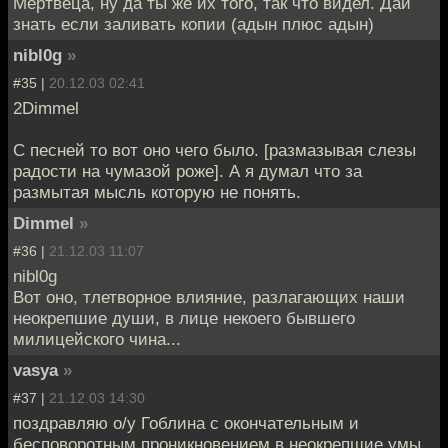
Мертвеца, ну да ты же их того, так что видел. Дай
знать если заливать копии (адын плюс адын)
nibl0g
»
#35 |
20.12.03 02:41
2Dimmel
С песней то вот оно чего было. [размазывая слезы
радости на чумазой роже]. А я думал что за
размытая мысль которую не понять.
Dimmel
»
#36 |
21.12.03 11:07
nibl0g
Вот оно, тлетворное влияние, разлагающих наши
неокрепшие души, в лице некоего бывшего
милицейского чина...
vasya
»
#37 |
21.12.03 14:30
поздравляю о/у Гоблина с окончательным и
бесповоротным проникновением в неокрепшие умы.