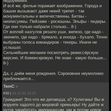
недоумения.
И всё же, фильм поражает воображение. Города и
башни вызывают даже некий трепет - так
монументальны и величественны. Битвы -
неописуемы. Пейзажи - роскошны. Эльфы - пидеры.
Где они только набрали столько... 8-)
От воплей назгулов резало уши, железо, где надо -
звенело, где надо - брякало, а иногда - бухало. Точно
выбраны голоса командиров - теноры. Иначе не
услышат.
Сильнейшее желание посмотреть режессёрскую
версию. И божеискровую. Не знаю - какую больше...
8-)
Да, с днём меня рождения. Сороковник неумолимо
приближается...
TemC
»
#30 |
19.12.03 13:23
Граждане! Это что же делаецца, а? Хулиганы! Вы ж
воруете задолго до мировой премьеры! Ну дайте ж
чуток заработать американцам, им ж потом новое