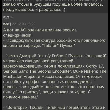
желаю чтобы в будущем году ещё более писалось,
придумывалось и работалось :)
avt
»
#38 |
22.12.03 18:20
А вот на AG оценили влияние весьма
специфически:
- "псевдокультовая фигура российского подпольного
кинематографа Дм. "Гоблин" Пучков"
- "некто Дмитрий "ст. о/у Гоблин" Пучков - "знающий"
человек со скандальной репутацией,
зарекомендовавший себя в локализациях Gorky 17,
Serious Sam: The Second Encounter, Duke Nukem: The
Manhattan Project и массы фильмов. От некоторых
его работ у профессиональных переводчиков
волосы стоят дыбом во всех местах, зато простому
пиплу "по приколу", люди хавают от души. С
причмокиванием."
- "Во-вторых, Гоблин. Типичный потребитель этого и