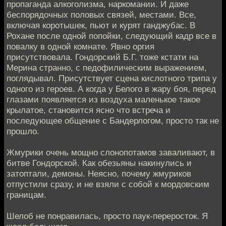
пропаганда алкоголизма, наркомании. И даже
беспорядочных половых связей, местами. Все,
включая коротышек, пьют и курят ганджубас. В
Рохане после одной попойки, следующий кадр все в
повалку в одной комнате. Явно оргия
присутствовала. Гондорский Б.Г. тоже кстати на
Мерина странно, с педофилическим выражением,
поглядывал. Присутствует сцена кислотного трипа у
одного из героев. А когда у Белого в жару боя, перед
глазами появляется из воздуха маленькое такое
крылатое, становится ясно что встреча и
последующее общение с Бандерлогом, просто так не
прошло.
Жмурики очень мощно слонопотамов заваливают, в
битве Гондорской. Как обезьяны накинулись и
затоптали, демоны. Неясно, почему жмуриков
отпустили сразу, и не взяли с собой к мордовским
границам.
Шелоб не понравилась, просто паук-переросток. Я