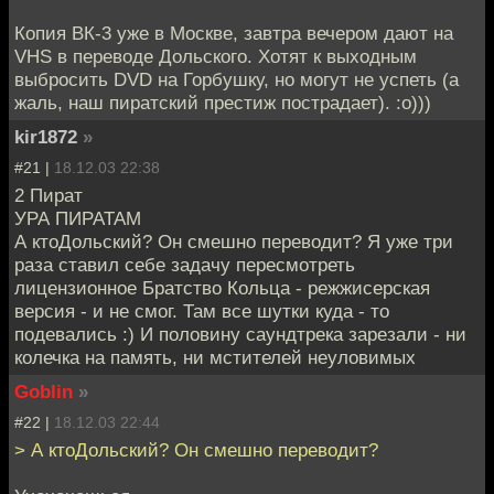
Копия ВК-3 уже в Москве, завтра вечером дают на
VHS в переводе Дольского. Хотят к выходным
выбросить DVD на Горбушку, но могут не успеть (а
жаль, наш пиратский престиж пострадает). :о)))
kir1872
»
#21 |
18.12.03 22:38
2 Пират
УРА ПИРАТАМ
А ктоДольский? Он смешно переводит? Я уже три
раза ставил себе задачу пересмотреть
лицензионное Братство Кольца - режжисерская
версия - и не смог. Там все шутки куда - то
подевались :) И половину саундтрека зарезали - ни
колечка на память, ни мстителей неуловимых
Goblin
»
#22 |
18.12.03 22:44
> А ктоДольский? Он смешно переводит?