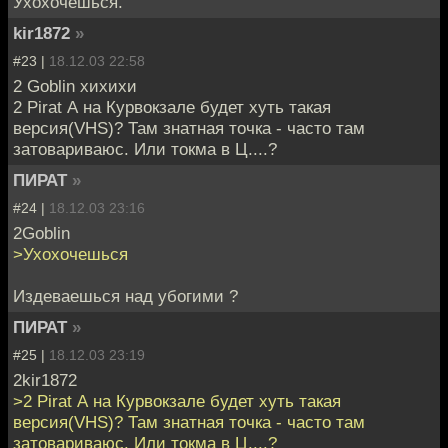
Ухохочешься.
kir1872
»
#23 |
18.12.03 22:58
2 Goblin хихихи
2 Pirat А на Курвокзале будет хуть такая
версия(VHS)? Там знатная точка - часто там
затовариваюс. Или токма в Ц....?
ПИРАТ
»
#24 |
18.12.03 23:16
2Goblin
>Ухохочешься
Издеваешься над убогими ?
ПИРАТ
»
#25 |
18.12.03 23:19
2kir1872
>2 Pirat А на Курвокзале будет хуть такая
версия(VHS)? Там знатная точка - часто там
затовариваюс. Или токма в Ц....?