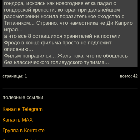
гондора, искрясь как новогодняя елка падал с
гондорской крепости, которая при дальнейшем
рассмотрении носила поразительное сходство с
Титаником... Странно, что наместника не Ди Каприо
играл...
а что все 8 оставшихся хранителей на постели
Фродо в конце фильма просто не подлежит
описанию...
Фильм понравился... Жаль тока, что не обошлось
без классического голивудского тупизма...
cтраницы: 1
всего: 42
полезные ссылки
Канал в Telegram
Канал в MAX
Группа в Контакте