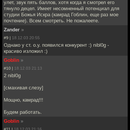
улет, звук пять баллов, хотя когда я смотрел его
тянуло децел. Имеет несомненный потенциал для
студии Божья Искра (камрад Гоблин, еще раз мое
почтение). Всем смотреть. Не пожалеете.
Zander
»
#9 |
18.12.03 20:55
Однако у ст. о.у. появился конкурент :) nibl0g -
красиво изложил :)
Goblin
»
#10 |
18.12.03 21:13
2 nibl0g
[смахивая слезу]
Мощно, камрад!!!
Будем работать.
Goblin
»
#11 |
18.12.03 21:16