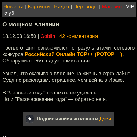
Новости
|
Картинки
|
Видео
|
Переводы
|
Магазин
|
VIP
клуб
О мощном влиянии
18.12.03 16:50
|
Goblin
|
42 комментария
Третьего дня ознакомился с результатами сетевого
конкурса
Российский Онлайн ТОР++ (РОТОР++)
.
Обнаружил себя в двух номинациях.
Узнал, что оказываю влияние на жизнь в офф-лайне.
Судя по раскладам, страшнее, чем война в Ираке.
В "Человеки года" пролезть не удалось.
Но и "Разочарование года" — обратно не я.
Подписывайся на канал в
Дзен