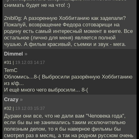
снимать будет не на что! :)
2nibl0g: А разоренную Хоббитанию как заделали?
Пожалуй, возвращение Федора сотоварищи на
родину есть самый интересный момент в книге. Все
остальное (лично для меня) является полной
чушью. А фильм красивый, съемки и звук - мега.
Dimmel
»
#31 |
19.12.03 14:17
TemC
Обломись...8-( Выбросили разорённую Хоббитанию
из к/ф...
И ещё много чего выбросили... 8-(
Crazy
»
#32 |
19.12.03 15:37
Дураки они все, что не дали вам "Человека года",
если бы вы не занимались таким исключительно
полезным делом, то я бы наверное фильмы бы
смотрел раз в месяц, а так на родном русском очень