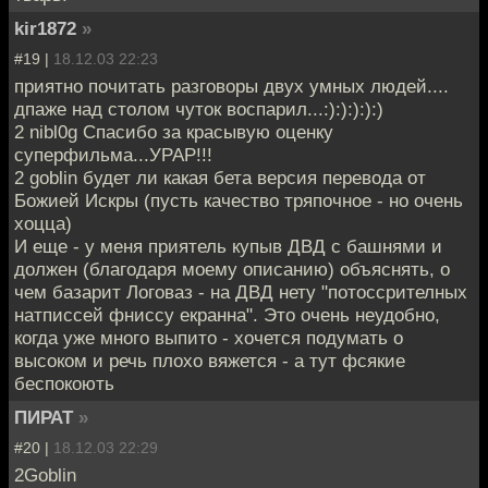
kir1872
»
#19 |
18.12.03 22:23
приятно почитать разговоры двух умных людей....
дпаже над столом чуток воспарил...:):):):):)
2 nibl0g Спасибо за красывую оценку
суперфильма...УРАР!!!
2 goblin будет ли какая бета версия перевода от
Божией Искры (пусть качество тряпочное - но очень
хоцца)
И еще - у меня приятель купыв ДВД с башнями и
должен (благодаря моему описанию) объяснять, о
чем базарит Логоваз - на ДВД нету "потоссрителных
натписсей фниссу екранна". Это очень неудобно,
когда уже много выпито - хочется подумать о
высоком и речь плохо вяжется - а тут фсякие
беспокоють
ПИРАТ
»
#20 |
18.12.03 22:29
2Goblin