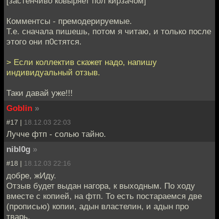
[застенчиво ковыряет пол кирзачом]
Комментсы - премодерируемые.
Т.е. сначала пишешь, потом я читаю, и только после
этого они п0стятся.
> Если коллектив скажет надо, напишу
индивидуальный отзыв.
Таки давай уже!!!
Goblin
»
#17 |
18.12.03 22:03
Лучче фтп - солью тайно.
nibl0g
»
#18 |
18.12.03 22:16
добре, жИду.
Отзыв будет выдан нагора, к выходным. По ходу
вместе с копией, на фтп. То есть постараемся две
(прописью) копии, адын властелин, и адын про
тварь.