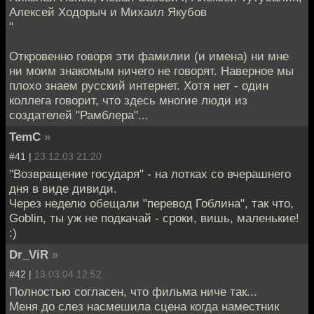
Алексей Ходорыч и Михаил Якубов
"
Откровенно говоря эти фамилии (и имена) ни мне
ни моим знакомым ничего не говорят. Наверное мы
плохо знаем русский интернет. Хотя нет - один
коллега говорит, что здесь многие люди из
создателей "Рамблера"...
TemC
»
#41 |
23.12.03 21:20
"Возвращение государя" - на лотках со вчерашнего
дня в виде дивиди.
Через неделю обещали "перевод Гоблина", так что,
Goblin, ты уж не подкачай - сроки, вишь, маленькие!
:)
Dr_ViR
»
#42 |
13.03.04 12:52
Полностью согласен, что фильма ниче так...
Меня до слез насмешила сцена когда наместник