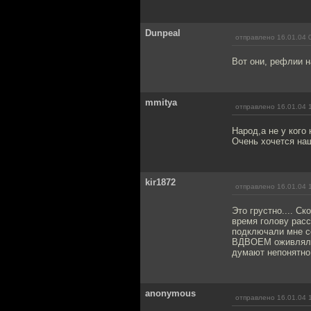
Dunpeal
отправлено 16.01.04 
Вот они, рефлии 
mmitya
отправлено 16.01.04 
Народ,а не у кого
Очень хочется наш
kir1872
отправлено 16.01.04 
Это грустно.... Ск
время голову рас
подключали мне се
ВДВОЕМ оживляли р
думают непонятно 
anonymous
отправлено 16.01.04 