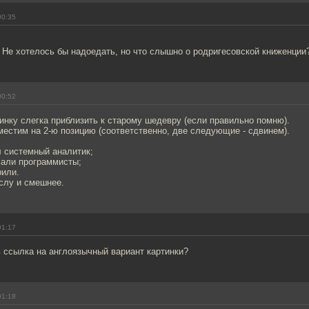
00:35
. Не хотелось бы надоедать, но что слышно о родригесовской книженции
00:52
нку слегка приблизить к старому шедевру (если правильно помню).
местим на 2-ю позицию (соответственно, две следующие - сдвинем).
ял системный аналитик;
исали программисты;
рили.
слу и смешнее.
01:17
ь ссылка на англоязычный вариант картинки?
01:18