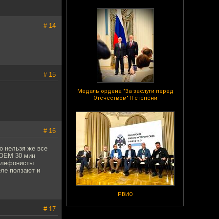
# 14
# 15
Медаль ордена "За заслуги перед
Отечеством" II степени
# 16
но нельзя же все
ВОЕМ 30 мин
Телефонисты
еле ползают и
РВИО
# 17