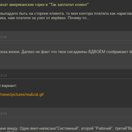
начат американские горки в "Так заплатил клиент"
 выпадало быть на стороне клиента, то моя контора платила как нарисован
ика, нам платили за узел от верёвки. Почему-то...
12:50
 проза жизни. Далеко не факт что твои сисадмины ВДВОЁМ соображают б
13:13
й вариант:
news/pictures/realizat.gif
13:23
не винду. Один винт-написано"Системный", второй "Рабочий", третий"В