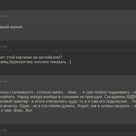
09:32
нашей жизни!
10:03
 нет этой картинке на английском?
емц буржуазгому коллеге показать :-)
10:08
олько сталкивался - столько кипел... блин.... я сам люблю подинамить - 
слаблять. Народ иногда вообще в сознание не приходит. Сисадмины ВД
тевой принтер - в итоге отвлеклись куда- то и я сам его подключил... 
озетку. Один - не в состоянии думать. Ходят, как в штаны насрали, - 
о чем. блин.. Вот
11:20