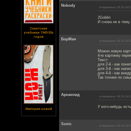
Nobody
отправлено 16.01.04 
2Goblin
И снова не в тему
Советские
учебники 1940-50х
годов
БорМан
отправлено 16.01.04 
Можно новую карти
4-ю картинку пере
Текст:
для 2-й - как пон
для 3-й - как нап
для 4-й - как внед
Так точнее по смы
Арканоид
отправлено 16.01.04 
У кого-нибудь ест
Империя ножей
Sonic
отправлено 16.01.04 