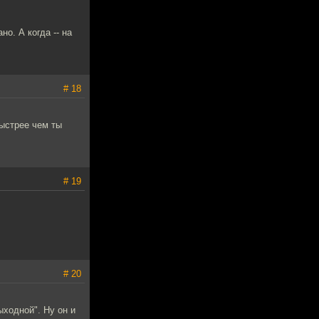
о. А когда -- на
# 18
ыстрее чем ты
# 19
# 20
ыходной". Ну он и