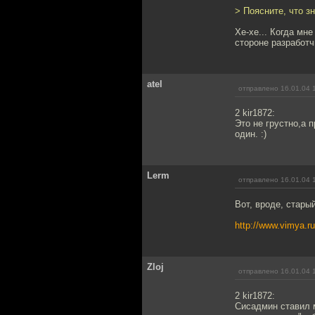
> Поясните, что з
Хе-хе... Когда мне
стороне разработч
atel
отправлено 16.01.04 
2 kir1872:
Это не грустно,а
один. :)
Lerm
отправлено 16.01.04 
Вот, вроде, стары
http://www.vimya.ru/
Zloj
отправлено 16.01.04 
2 kir1872:
Сисадмин ставил м