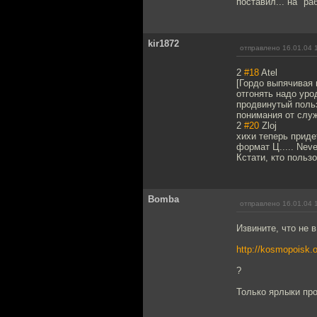
поставил... на "раб
kir1872
отправлено 16.01.04 
2
#18
Atel
[Гордо выпячивая г
отгонять надо уро
продвинутый польз
понимания от слу
2
#20
Zloj
хихи теперь приде
формат Ц..... Never
Кстати, кто польз
Bomba
отправлено 16.01.04 
Извините, что не в
http://kosmopoisk.
?
Только ярлыки про