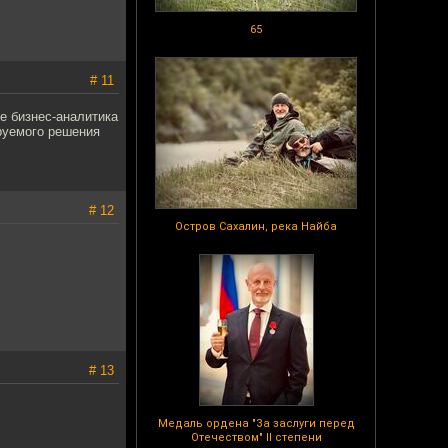
65
# 11
ие бизнес-аналитика
руемого решения
# 12
Остров Сахалин, река Найба
# 13
Медаль ордена "За заслуги перед
Отечеством" II степени