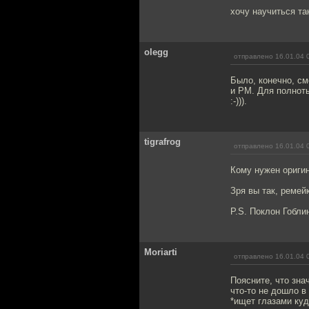
хочу научиться та
olegg
отправлено 16.01.04 
Было, конечно, см
и PM. Для полнот
:-))).
tigrafrog
отправлено 16.01.04 
Кому нужен оригин
Зря вы так, реме
P.S. Поклон Гобли
Moriarti
отправлено 16.01.04 
Поясните, что зна
что-то не дошло в 
*ищет глазами куд