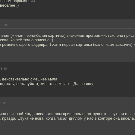
 новом обрамлении.
веселее :)
23:19
гинал (милая чёрно-белая картинка) знакомым программистам, они приш
асколько всё точно описано :)
е ремейк старого шедевра :) Хотя первая картинка (как описал заказчик)
23:30
а действительно смешнее была.
ал) есть, пожалуйста, киньте на мыло... Давно ищу...
00:01
чно описано! Когда писал диплом пришлось вплотную столкнуться с нап
о, правда, штука не нова, когда писал диплом у нас в конторе она висела