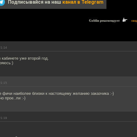
Подписывайся на наш
канал в Telegram
Goblin рекомендует
соз
21:14
в кабинете уже второй год.
ряюсь:)
21:15
 фичи наиболее близки к настоящему желанию заказчика :-)
о прое..ли :-)
21:19