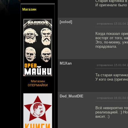
Старая картинка в
И оригинале было 
Магазин
[xolod]
отправлено 15.01.04 
Когда показал ори
восторг от того, н
Это, по-моему, уж
порадовала.
M1Xan
отправлено 15.01.04 
Та старая картинк
У кого она (оригин
Магазин
ОПЕРМАЙКИ
Ded_MustDIE
отправлено 16.01.04 
Всё невероятно то
реализацией. :) Н
висит. :)