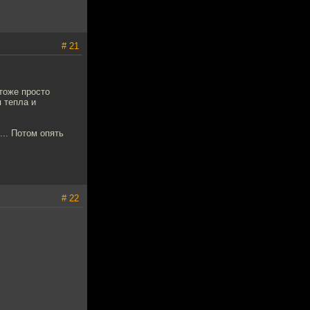
# 21
 тоже просто
 тепла и
... Потом опять
# 22