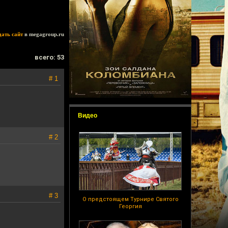
дать сайт
в megagroup.ru
всего: 53
# 1
Видео
# 2
# 3
О предстоящем Турнире Святого
Георгия