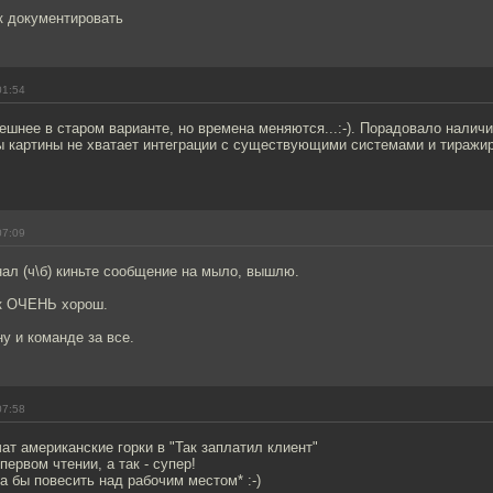
к документировать
01:54
ешнее в старом варианте, но времена меняются...:-). Порадовало налич
ы картины не хватает интеграции с существующими системами и тиражи
07:09
ал (ч\б) киньте сообщение на мыло, вышлю.
йк ОЧЕНЬ хорош.
ну и команде за все.
07:58
чат американские горки в "Так заплатил клиент"
первом чтении, а так - супер!
а бы повесить над рабочим местом* :-)