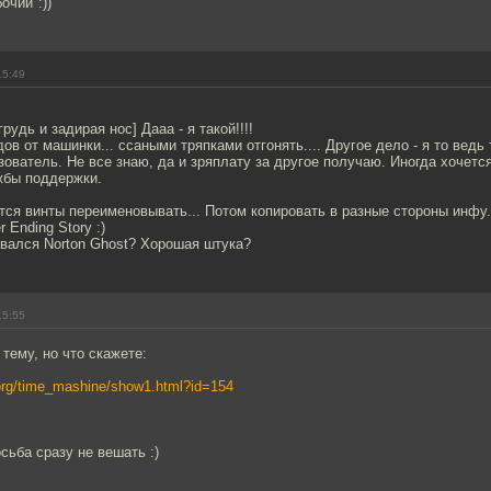
очий":))
15:49
рудь и задирая нос] Дааа - я такой!!!!
дов от машинки... ссаными тряпками отгонять.... Другое дело - я то ведь
ователь. Не все знаю, да и зряплату за другое получаю. Иногда хочется
жбы поддержки.
тся винты переименовывать... Потом копировать в разные стороны инфу.
 Ending Story :)
овался Norton Ghost? Хорошая штука?
15:55
 тему, но что скажете:
org/time_mashine/show1.html?id=154
сьба сразу не вешать :)