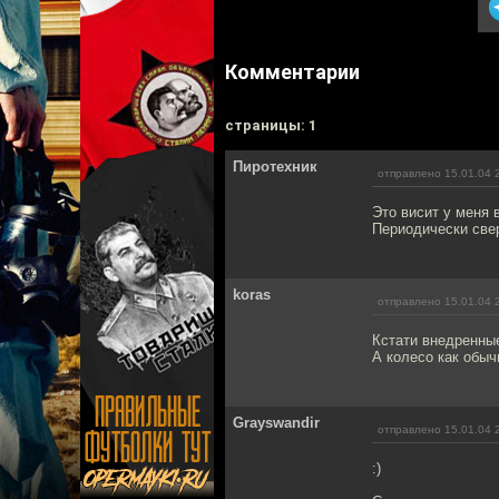
Комментарии
cтраницы: 1
Пиротехник
отправлено 15.01.04 
Это висит у меня 
Периодически све
koras
отправлено 15.01.04 
Кстати внедренные
А колесо как обычн
Grayswandir
отправлено 15.01.04 
:)