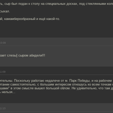
ь, сыр был подан к столу на специальных досках, под стеклянными кол
сыхал.
й, камамберообразный и ещё какой-то.
10:09
рает слезы] сыром абидели!!!
11:09
ительны. Поскольку работаю недалече от м. Парк Победы, и на рабочем
питании самостоятельно, с большим интересом отношусь ко всем точкам
ышами" в этом смысле вышел большой облом. Не удивительно, что там д
 нельзя...
11:13