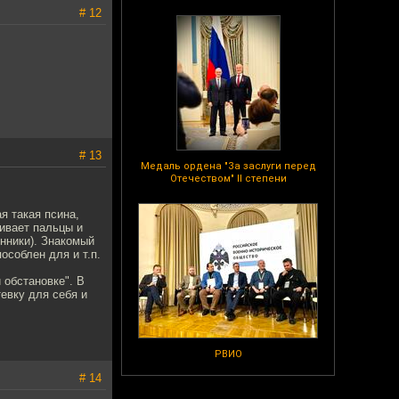
# 12
# 13
Медаль ордена "За заслуги перед
Отечеством" II степени
я такая псина,
ивает пальцы и
енники). Знакомый
особлен для и т.п.
 обстановке". В
евку для себя и
РВИО
# 14