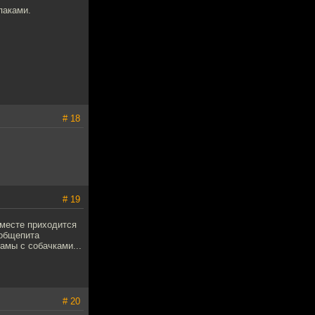
паками.
# 18
# 19
 месте приходится
 общепита
амы с собачками...
# 20