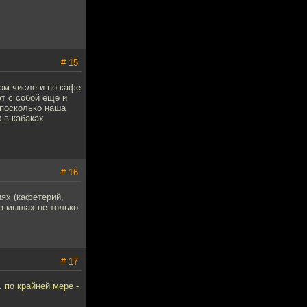
# 15
том числе и по кафе
ют с собой еще и
а посколько наша
 в кабаках
# 16
иях (кафетерий,
 в мышах не только
# 17
. по крайней мере -