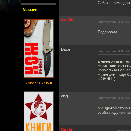
Собак в намордни
Магазин
Goblin
отправлено 04.02.04 
Подправил.
Вася
отправлено 04.02.04 
а ничего удивител
может они хозяева
нормально нельзя,
матюгами..надо б
в ОБЭП -))
Империя ножей
eng
отправлено 04.02.04 
А с другой сторон
особи людской пор
Goblin