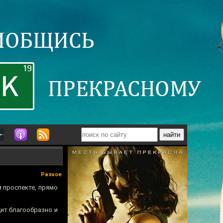
Разное
 проспекте, прямо
дит благообразно и