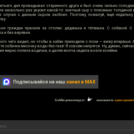
ретьего дня проведывал старинного друга и был очень сильно голоден
сле несколько раз укусил какой-то знатный сыр с плесенью толщиной 
в случае с данным сыром засбоил. Поэтому, пожалуй, ещё недельку 
тву.
е граждан присели за столик: дяденька и тётенька. С собакой. С
а и без верёвки.
ого чего видел, но чтобы в кабак приходили с псом — вижу впервые. 
е собачке мисочку воды без газа! Я совсем напрягся. Ну, думаю, сейчас
ия мирно попила водички, и далее молча сидела возле хозяйки.
Подписывайся на наш
канал в MAX
Goblin рекомендует
заказывать
одностранич
08:11