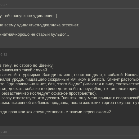
09:27
 у тебя напускное удивление :)
ане всему удивляться-удивлялка отсохнет.
мнатная-хорошо не старый бульдог...
09:32
в тему, но строго по Швейку.
 знакомого такой случай ..."
знакомый в турфирме. Заходит клиент, понятное дело, с собакой. Вонюча
аналог урода, пищавшего сожранным мячиком в Snatch. Клиент растопыр
-то, "где прикольно и нет, бля, этого быдла" (имеются в виду соотечеств
тся, дескать собачке в офисе должно быть неудобно, т.к. он плохо присп
я беззастенчиво исследует офисное пространство).
 глазу ответствует, что дескать "ништяк, он у меня привык к спартанской
кшись искренной любовью продавца, после жестоких торгов покупает пут
егда прав или как сосуществовать с такими персонажами?
09:40