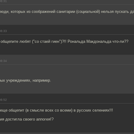
08:31
люди, которых из соображений санитарии (социальной) нельзя пускать да
08:33
в общепите любят ("со стаей гиен")?!! Рональда Макдональда что-ли??
08:34
рых учреждениях, например.
08:52
еще общепит (в смысле всех со всеми) в русских селениях!!!
ия достигла своего аппогея!?