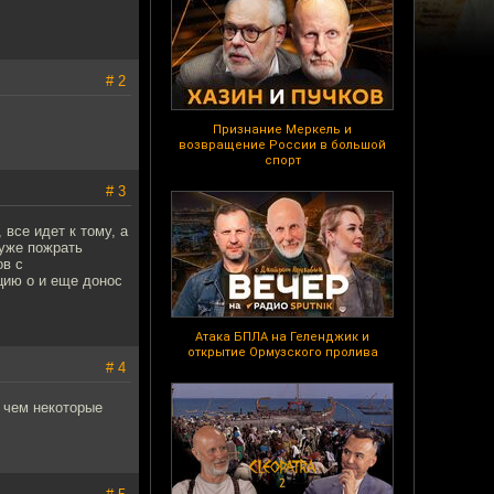
# 2
Признание Меркель и
возвращение России в большой
спорт
# 3
 все идет к тому, а
 уже пожрать
ов с
цию о и еще донос
Атака БПЛА на Геленджик и
открытие Ормузского пролива
# 4
, чем некоторые