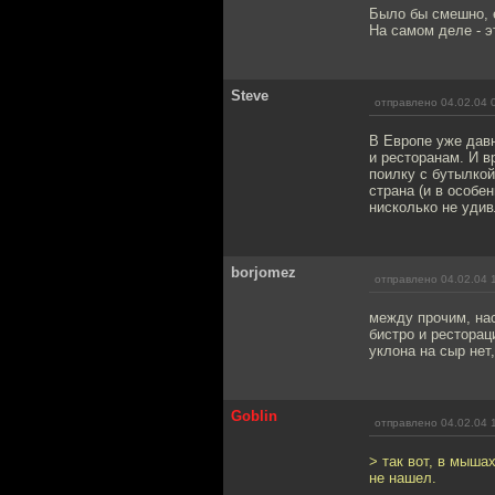
Было бы смешно, е
На самом деле - э
Steve
отправлено 04.02.04 
В Европе уже давн
и ресторанам. И в
поилку с бутылкой
страна (и в особе
нисколько не удив
borjomez
отправлено 04.02.04 
между прочим, нас
бистро и ресторац
уклона на сыр нет
Goblin
отправлено 04.02.04 
> так вот, в мышах
не нашел.