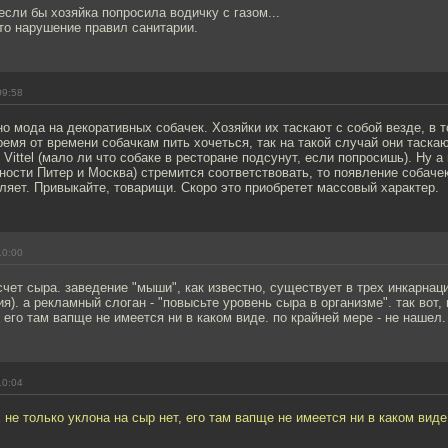
сли бы хозяйка попросила водичку с газом...
то нарушение правил санитарии.
09:58
о мода на декоративных собачек. Хозяйки их таскают с собой везде, в 
ремя от времени собачкам пить хочеться, так на такой случай они таска
 Vittel (мало ли что собаке в ресторане подсунут, если попросишь). Ну 
нности Питер и Москва) стремится соответствовать, то появление собачек
ляет. Привыкайте, товарищи. Скоро это приобретет массовый характер.
10:00
чет сыра. заведение "мыши", как известно, существует в трех инкарнац
ия). а рекламный слоган - "повысьте уровень сыра в организме". так вот,
, его там вапще не имеется ни в каком виде. по крайней мере - не нашел.
10:04
 не только уклона на сыр нет, его там вапще не имеется ни в каком виде