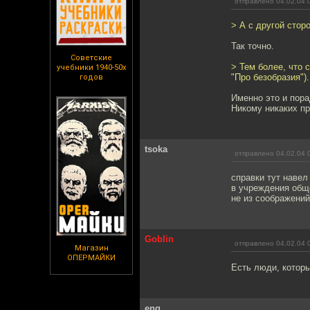
отправлено 04.02.04 
> А с другой стор
Так точно.
Советские
> Тем более, что 
учебники 1940-50х
"Про безобразия").
годов
Именно это и пора
Никому никаких пр
tsoka
отправлено 04.02.04 
справки тут навел
в учреждения обще
не из соображений
Goblin
отправлено 04.02.04 
Магазин
ОПЕРМАЙКИ
Есть люди, которы
eng