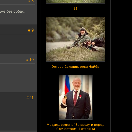
# 8
65
же без собак.
# 9
# 10
Остров Сахалин, река Найба
# 11
Медаль ордена "За заслуги перед
Отечеством" II степени