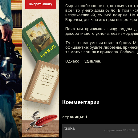
Сыр я особенно не ел, потому что т
всё что у него дома было. В том чи
неприхотливый, ем всё подряд. Но 
Впрочем, речь на этот раз не про жра
Пока мы принимали пищу, рядом дво
декоративного уклона. Без намордник
Тут я в недоумении поднял бровь. Мн
официантке: будьте любезны, принесит
та молча пошла и принесла. Собаченц
Однако — удивлён.
Комментарии
cтраницы: 1
tsoka
отправлено 04.02.04 