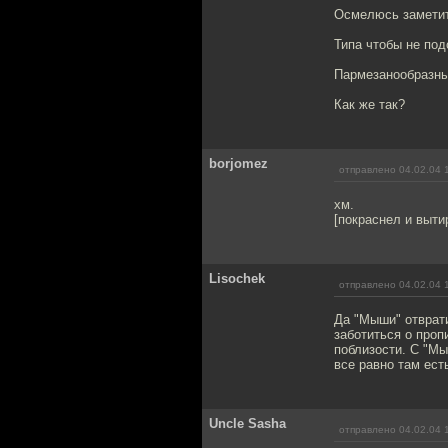
Осмелюсь заметит
Типа чтобы не под
Пармезанообразны
Как же так?
borjomez
отправлено 04.02.04 
хм.
[покраснел и выти
Lisochek
отправлено 04.02.04 
Да "Мыши" отврат
заботиться о про
поблизости. С "М
все равно там есть
Uncle Sasha
отправлено 04.02.04 