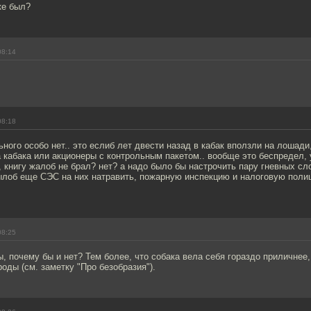
ке был?
08:14
08:18
ьного особо нет.. это еслиб лет двести назад в кабак вползли на лошади,
 кабака или акционеры с контрольным пакетом.. вообще это беспредел,
 книгу жалоб не брал? нет? а надо было бы настрочить пару гневных сл
ылоб еще СЭС на них натравить, пожарную инспекцию и налоговую поли
08:25
ы, почему бы и нет? Тем более, что собака вела себя гораздо приличнее
оды (см. заметку "Про безобразия").