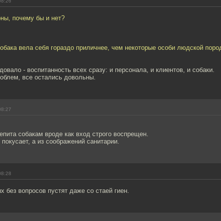
08:26
оны, почему бы и нет?
собака вела себя гораздо приличнее, чем некоторые особи людской поро
довало - воспитанность всех сразу: и персонала, и клиентов, и собаки.
облем, все остались довольны.
08:27
пита собакам вроде как вход строго воспрещен.
 покусает, а из соображений санитарии.
08:28
х без вопросов пустят даже со стаей гиен.