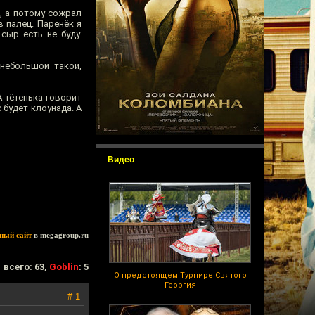
, а потому сожрал
в палец. Паренёк я
сыр есть не буду.
 небольшой такой,
А тётенька говорит
 будет клоунада. А
Видео
ный сайт
в megagroup.ru
всего: 63,
Goblin
: 5
О предстоящем Турнире Святого
Георгия
# 1