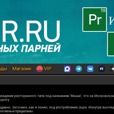
оды
Магазин
VIP
еждении ресторанного типа под названием 'Мыши', что на Московском
орогу.
едавно. Заточено, как я понял, под употребление сыра. Изнутри выгля
оративные приделаны.