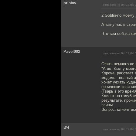
pristav
отправлено 04.02.04 
2 Goblin-по моему
А так-у нас в стр
Что там собака ко
Pavel002
отправлено 04.02.04 
Опять немного не 
"А вот был у моего
Короче, работает 
модель - полный 
хочет уехать куда
ернически извиняе
(Тварь в это врем
Клиент на голубом
результате, прони
псины.
Вопрос: клиент вс
ВЧ
отправлено 04.02.04 