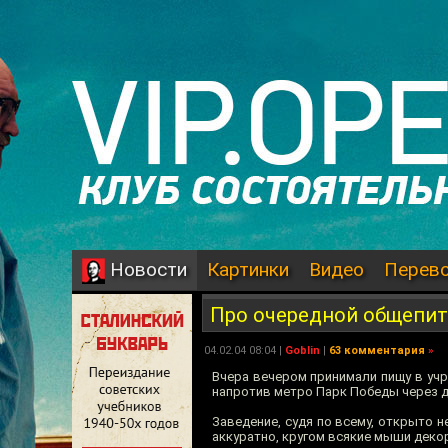
Картинки
Видео
Перев
Новости
Про очередной общепит
04.02.04 08:04 |
Goblin
|
63 комментария
»
Вчера вечером принимали пищу в учр
напротив метро Парк Победы через д
Заведение, судя по всему, открыто н
аккуратно, кругом всякие мыши дек