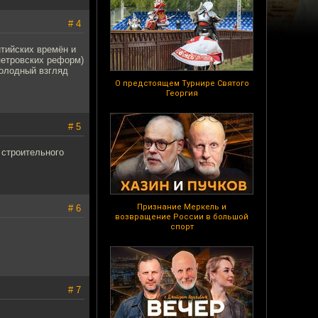
# 4
нтийских времён и
 петровских реформ)
холодный взгляд
О предстоящем Турнире Святого
Георгия
# 5
е строительного
Признание Меркель и
# 6
возвращение России в большой
спорт
# 7