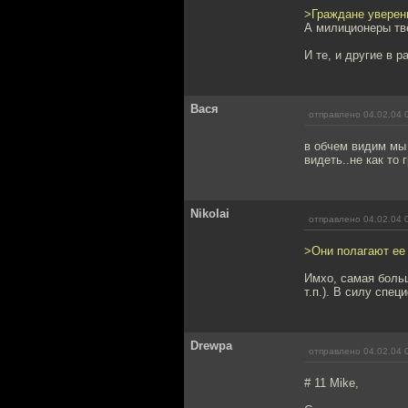
>Граждане уверен
А милиционеры твё
И те, и другие в 
Вася
отправлено 04.02.04 
в обчем видим мы 
видеть..не как то 
Nikolai
отправлено 04.02.04 
>Они полагают ее
Имхо, самая больш
т.п.). В силу спе
Drewpa
отправлено 04.02.04 
# 11 Mike,