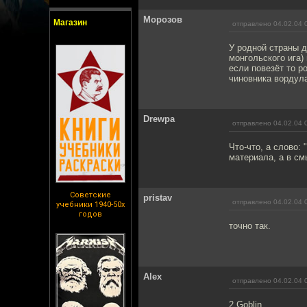
Морозов
Магазин
отправлено 04.02.04 
У родной страны д
монгольского ига)
если повезёт то р
чиновника вордула
Drewpa
отправлено 04.02.04 
Что-что, а слово:
материала, а в см
Советские
pristav
отправлено 04.02.04 
учебники 1940-50х
годов
точно так.
Alex
отправлено 04.02.04 
2 Goblin