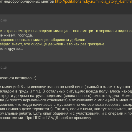
от недобропорядочных ментов
http://politaforizm.by.ru/milicia_story_4.shtml
10:06
дная страна смотрит на родную милицию - она смотрит в зеркало и видит 
е живем, господа.
 уверенно полагают милицию сборищем дебилов.
ёрдо знают, что сборище дебилов - это как раз граждане.
е и другие...
10:15
азаться потянуло. :)
с милицией были исключительно по моей вине (пьяный в хлам + музыка 
кладом в грудь и т.п.). В остальных ситуациях всегда получалось нахо
метро), и до дома патруль подвозил (снова пьяного) вместо отдела. Може
ива (и просто нормального отношения) в отношениях с милицией у меня 
мешное, что когда начинаешь с мусарами по человечески говорить, созд
ия немного даже теряются :). Так что, если с ними, как тут говорится, не
ормальные ребята. Есть опыт общения и с участковыми, и с операми и п
знователями. Про ППС и ГИБДД вообше промолчу.