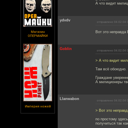
А что видит милиц
ydvdv
отправлено 04.02.04 
Вот это неправда 
Магазин
ОПЕРМАЙКИ
Goblin
отправлено 04.02.04 
> А что видит мил
Там всё обоюдно.
Граждане уверенн
А милиционеры твё
Llanwabon
отправлено 04.02.04 
Империя ножей
> Вот это неправд
по простому здесь
получиться так ка