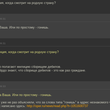
ия, когда смотрит на родную страну?
09:31
Ваша. Или по простому - гонишь.
09:31
иция, когда смотрит на родную страну?
о полагают милицию сборищем дебилов.
рдо знают, что сборище дебилов - это как раз граждане.
09:33
а Ваша. Или по простому - гонишь.
 уже не раз объясняли, что за слова типа "гонишь" в адрес незнакомого
к написано здесь:
http://oper.ru/news/read.php?t=1051600737