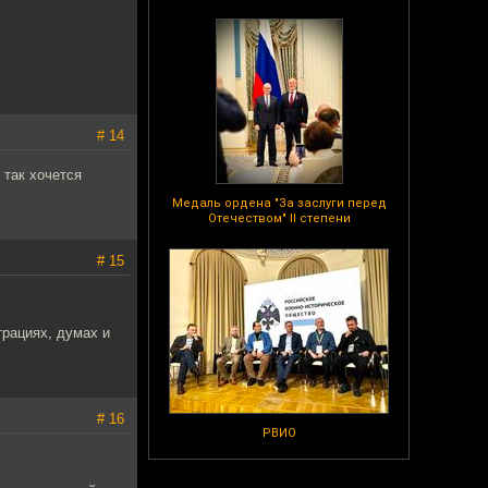
# 14
 так хочется
Медаль ордена "За заслуги перед
Отечеством" II степени
# 15
трациях, думах и
# 16
РВИО