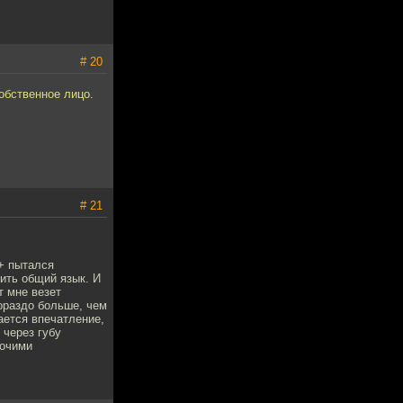
# 20
собственное лицо.
# 21
+ пытался
дить общий язык. И
т мне везет
гораздо больше, чем
ается впечатление,
 через губу
рочими