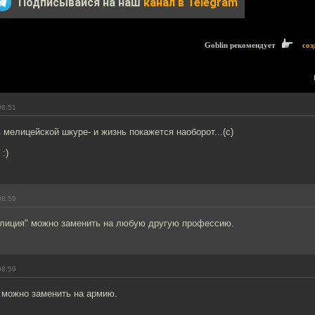
Подписывайся на наш
канал в Telegram
Goblin рекомендует
соз
08:51
 мелицейской шкуре- и жизнь покажется наоборот...(с)
:)
08:59
лиция" можно заменить на любую другую профессию.
08:59
 можно заменить на армию.