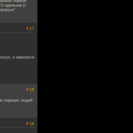
а можно ложкой
-3 гаденыша (с
проруха".
# 17
ознул, и завязался
# 18
ше хороших людей -
# 19