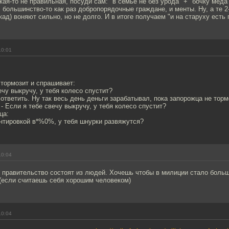
акая-то не правильная, посуди сам: "в семье не без урода" + "бочку мед
= большинство-то как раз добропорядочные граждане, и менты. Ну, а те 2
кад) воняют сильно, но не долго. И в итоге получаем "и на старуху есть 
10:01
тормозит и спрашивает:
ечу выкручу, у тебя колесо спустит?
ответить. Ну так весь день деньги зарабатывал, пока запорожца не торм
 - Если я тебе свечу выкручу, у тебя колесо спустит?
ца:
онтировкой в*%0%, у тебя шнурки развяжутся?
10:04
и правительство состоят из людей. Хочешь чтобы в милиции стало боль
ь(если считаешь себя хорошим человеком)
10:04