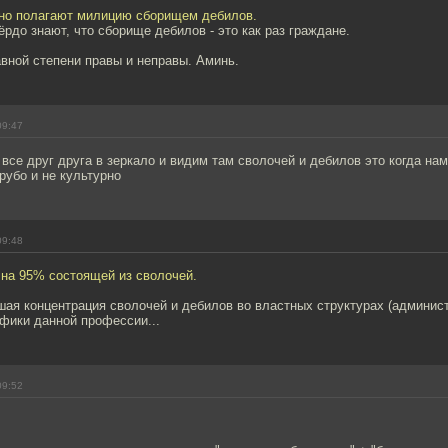
но полагают милицию сборищем дебилов.
рдо знают, что сборище дебилов - это как раз граждане.
равной степени правы и неправы. Аминь.
09:47
все друг друга в зеркало и видим там сволочей и дебилов это когда нам
грубо и не культурно
09:48
 на 95% состоящей из сволочей.
ая концентрация сволочей и дебилов во властных структурах (админис
цифики данной профессии...
09:52