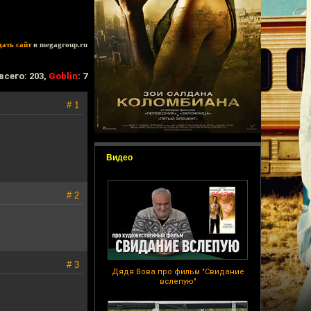
дать сайт
в megagroup.ru
всего: 203,
Goblin
: 7
# 1
Видео
# 2
# 3
Дядя Вова про фильм "Свидание
вслепую"