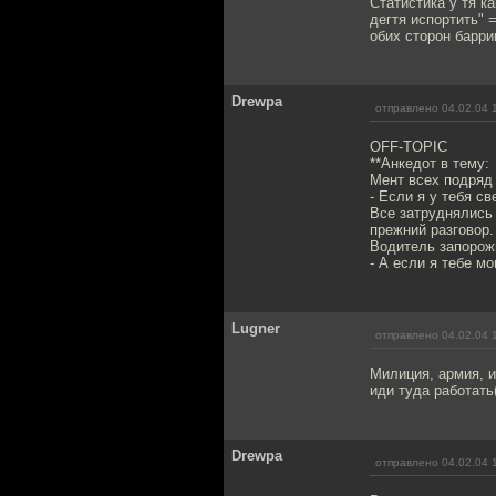
Статистика у тя к
дегтя испортить" 
обих сторон барри
Drewpa
отправлено 04.02.04 
OFF-TOPIC
**Анкедот в тему:
Мент всех подряд 
- Если я у тебя св
Все затруднялись 
прежний разговор.
Водитель запорож
- А если я тебе м
Lugner
отправлено 04.02.04 
Милиция, армия, 
иди туда работат
Drewpa
отправлено 04.02.04 