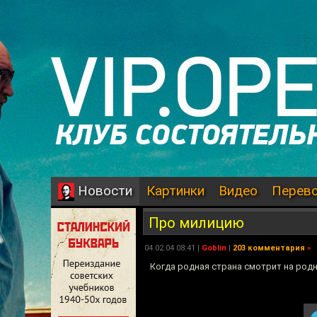
Картинки
Видео
Перев
Новости
Про милицию
04.02.04 08:41 |
Goblin
|
203 комментария
»
Когда родная страна смотрит на род