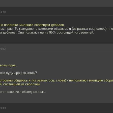
09:38
но полагают милицию сборищем дебилов.
сем прав. Те граждане, с которыми общаюсь я (из разных соц. слоев) - н
 дебилов. Они полагают ее на 95% состоящей из сволочей.
09:42
овсем прав.
оже буду про это знать?
которыми общаюсь я (из разных соц. слоев) - не полагают милицию сбо
5% состоящей из сволочей.
е отношение - обоюдное тоже.
09:43