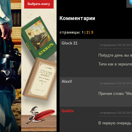
Комментарии
cтраницы: 1 |
2
|
3
Glock 21
отправлено 04.02.04 
Побудте день вы в
Типа как в зеркале 
AlexV
отправлено 04.02.04 
Причем слово "Ми
Goblin
отправлено 04.02.04 
В первую очередь