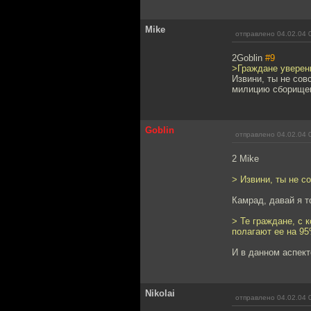
Mike
отправлено 04.02.04 
2Goblin
#9
>Граждане уверен
Извини, ты не сов
милицию сборищем
Goblin
отправлено 04.02.04 
2 Mike
> Извини, ты не с
Камрад, давай я т
> Те граждане, с 
полагают ее на 9
И в данном аспект
Nikolai
отправлено 04.02.04 