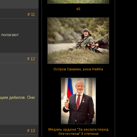
65
# 11
е полагают
# 12
Остров Сахалин, река Найба
рищем дебилов. Они
Медаль ордена "За заслуги перед
# 13
Отечеством" II степени