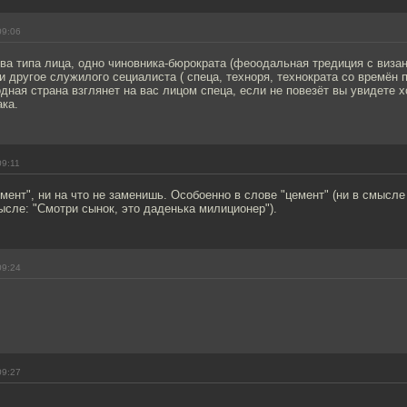
09:06
ва типа лица, одно чиновника-бюрократа (феоодальная тредиция с виза
 и другое служилого сециалиста ( спеца, техноря, технократа со времён
одная страна взглянет на вас лицом спеца, если не повезёт вы увидете 
ка.
09:11
 "мент", ни на что не заменишь. Особоенно в слове "цемент" (ни в смысл
ысле: "Смотри сынок, это даденька милиционер").
09:24
09:27