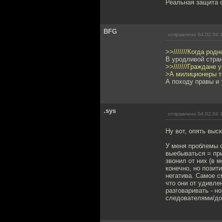
Реальная защита 
BFG
отправлено 04.02.04 
>>///////Когда ро
В уродливой стран
>>///////Граждане
>А милиционеры тв
А походу правы и т
.sys
отправлено 04.02.04 
Ну вот, опять выск
У меня проблемы 
выебываться = при
звонил от них (в 
конечно, но позит
негатива. Самое с
что они от удивлен
разговаривать - н
следователями/до