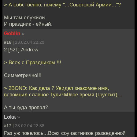
> А собственно, почему "...Советской Армии..."?
Мы там служили.
И праздник - ейный.
Goblin
»
#16 |
23.02.04 22:29
2 [521].Andrew
> Всех с Праздником !!!
Симметрично!!!
> 2BOND: Как дела ? Увидел знакомое имя,
вспомнил славное ТупиЧк0вое время (грустит)...
А ты куда пропал?
Loka
»
#17 |
23.02.04 22:38
Раз уж повелось...Всех соучастников разведенной