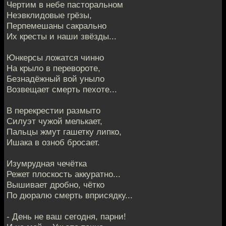
Чертим в небе пасторальном
Неэвклидовые грёзы,
Перпемешаны сакрально
Их кресты и наши звёзды...
Юнкерсы ложатся чинно
На крыло в перевороте,
Безнадёжный вой уныло
Возвещает смерть пехоте...
В перекрестии размыто
Силуэт чужой мелькает,
Пальцы жмут гашетку липко,
Ишака в озноб бросает.
Изумрудная чечётка
Режет плоскость аккуратно...
Вышивает дробно, чётко
По дюралю смерть вприсядку...
- День не ваш сегодня, парни!