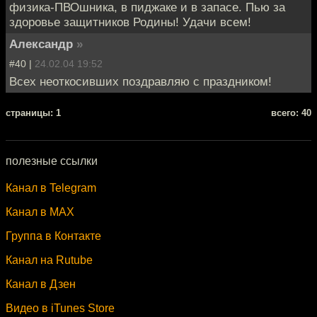
физика-ПВОшника, в пиджаке и в запасе. Пью за
здоровье защитников Родины! Удачи всем!
Александр
»
#40 |
24.02.04 19:52
Всех неоткосивших поздравляю с праздником!
cтраницы: 1
всего: 40
полезные ссылки
Канал в Telegram
Канал в MAX
Группа в Контакте
Канал на Rutube
Канал в Дзен
Видео в iTunes Store