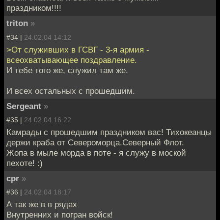
праздником!!!!
triton
»
#34 |
24.02.04 14:12
>От служивших в ГСВГ - 3-я армия -
всеохватывающее поздравление.
И тебе того же, служил там же.
И всех остальных с прошедшим.
Sergeant
»
#35 |
24.02.04 16:22
Камрады с прошедшим праздником вас! Тихокеанцы
держи краба от Североморца.Северный Флот.
Жопа в мыле морда в поте - я служу в моской
пехоте! :)
cpr
»
#36 |
24.02.04 18:17
А так же в в рядах
Внутренних и погран войск!