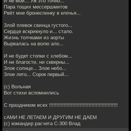
И не мой... Уж это точно...
Пара тощих мессершмитов
Рвёт мне бронеспинку в клочья...
Злой плевок свинца густого...
Сердце вскрикнуло и... стало.
Жизнь толчками из аорты
Вырвалась на волю ало...
И не будет стопки с хлебом...
И ни благости, ни скверны...
Злое солнце... Злое небо...
Злое лето... Сорок первый...
(с) Вольная
Вот стихи вспомнились
С праздником всех !!!!!!!!!!!!!!!!!!!!!!!!!!!!!!!!!!!!!!!!!!!!!!!
сАМИ НЕ ЛЕТАЕМ И ДРУГИМ НЕ ДАЕМ
(с) командир расчета С-300 Влад