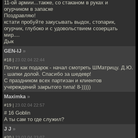
11-ой армии...также, со стаканом в руках и
огурчиком в запаске
Поздравляю!
кстати пробуйте закусывать выдох, стопарик,
огурчик, глубоко и с удовольствием созерцать
мир....
Дык
GEN-IJ
»
#18 |
23.02.04 22:44
Почти как подарок - начал смотреть ШМатрицу. Д.Ю.
- шапки долой. Спасибо за шедевр!
С праздником всех партизан и клиентов
учереждений закрытого типа! 8-)))))
Maximka
»
#19 |
23.02.04 22:57
# 16 Goblin
А ты сам то где служил?
J J
»
#20 |
23.02.04 23:07