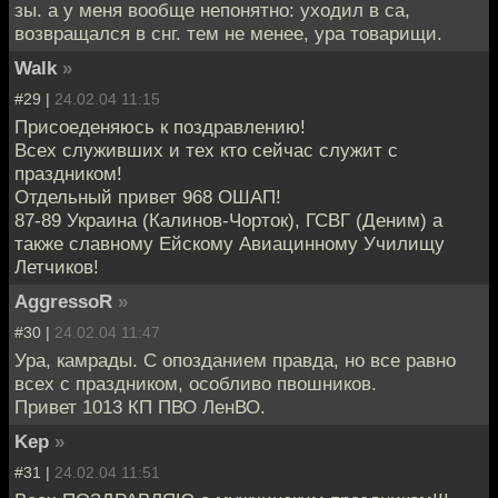
зы. а у меня вообще непонятно: уходил в са,
возвращался в снг. тем не менее, ура товарищи.
Walk
»
#29 |
24.02.04 11:15
Присоеденяюсь к поздравлению!
Всех служивших и тех кто сейчас служит с
праздником!
Отдельный привет 968 ОШАП!
87-89 Украина (Калинов-Чорток), ГСВГ (Деним) а
также славному Ейскому Авиацинному Училищу
Летчиков!
AggressoR
»
#30 |
24.02.04 11:47
Ура, камрады. С опозданием правда, но все равно
всех с праздником, особливо пвошников.
Привет 1013 КП ПВО ЛенВО.
Kep
»
#31 |
24.02.04 11:51