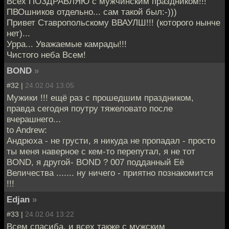
Всех ПОЗДРАВЛЯЮ с мужчинским праздником!!!
ПВОшников отдельно... сам такой был:-)))
Привет Ставропольскому ВВАУЛШ!!! (которого нынче
нет)...
Урра... Уважаемые камрады!!!
Чистого неба Всем!
BOND
»
#32 |
24.02.04 13:05
Мужики !!! ещё раз с прошедшим праздником,
правда сегодня поутру тяжеловато после
вчерашнего...
to Andrew:
Андрюха - не грусти, я никуда не пропадал - просто
ты меня наверное с кем-то перепутал, я не тот
BOND, я другой- BOND ? 007 подданный Её
Величества ....... ну ничего - приятно познакомится
!!!
Edjan
»
#33 |
24.02.04 13:22
Всем спасиба, и всех также с мужским