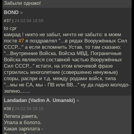
Забыли однако!
BOND
»
#37 |
24.02.04 18:59
to cpr
камрад ! никто не забыт, ничто не забыто: в моем
посте
#7
я поздравлял "...в рядах Вооружённых Сил
СССР..." а если вспомнить Устав, то там сказано:
"...Внутренние Войска, Войска МВД, Пограничные
Войска являются составной частью Вооружённых
Сил СССР..." кстати, на этом ключевой фразе
строились многолетние (совершенно ненужные)
споры, распри и т.д. между родами войск, типа
"...мы не СА, мы - ПВ или ВВ..." ну да ладно молодо-
зелено.......
Landadan (Vadim A. Umanski)
»
#38 |
24.02.04 19:10
Летела ракета,
Упала в болото.
Какая зарплата -