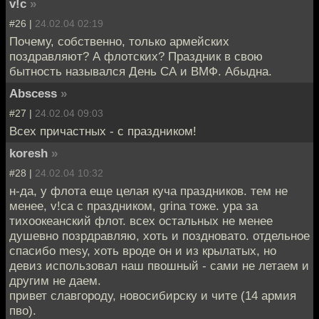
v!c
»
#26 |
24.02.04 02:19
Почему, собственно, только армейских
поздравляют? А флотских? Праздник в свою
бытность назывался День СА и ВМФ. Абыдна.
Abscess
»
#27 |
24.02.04 09:03
Всех причастных - с праздником!
koresh
»
#28 |
24.02.04 10:32
н-да, у флота еще целая куча праздников. тем не
менее, v!cа с праздником, grinа тоже. ура за
тихоокеанский флот. всех остальных не менее
душевно позрдравляю, хоть и поздновато. отдельное
спасибо mesу, хоть вроде он и из крылатых, но
девиз использовал наш пвошный - сами не летаем и
другим не даем.
привет славгороду, новосибирску и чите (14 армия
пво).