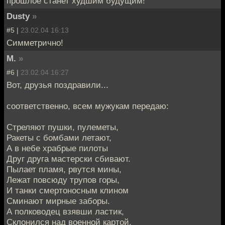
прошлое станет худшим будущим!
Dusty
»
#5 |
23.02.04 16:13
Симметрично!
M.
»
#6 |
23.02.04 16:27
Вот, друзья поздравили...
соответственно, всем мужукам передаю:
Стреляют пушки, пулеметы,
Ракеты с бомбами летают,
А в небе храбрые пилоты
Друг друга мастерски сбивают.
Пылает пламя, рвутся мины,
Лежат повсюду трупов горы,
И танки смертоносным клином
Сминают мирные заборы.
А полководец взявши ластик,
Склонился над военной картой.