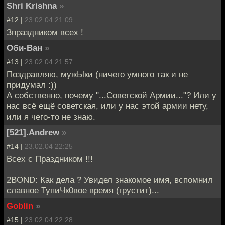
Shri Krishna
»
#12 |
23.02.04 21:09
Зпраздником всех !
Оби-Ван
»
#13 |
23.02.04 21:57
Поздравляю, мужЫки (ничего умного так и не
придумал :))
А собственно, почему "...Советской Армии..."? Или у
нас всё ещё советская, или у нас этой армии нету,
или я чего-то не знаю.
[521].Andrew
»
#14 |
23.02.04 22:25
Всех с Праздником !!!
2BOND: Как дела ? Увидел знакомое имя, вспомнил
славное ТупиЧк0вое время (грустит)...
Goblin
»
#15 |
23.02.04 22:28