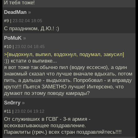
И тебя тоже!
DeadMan
»
#9 |
23.02.04 18:05
C праздником, Д.Ю.! :)
PoMuK
»
#10 |
23.02.04 18:45
>[выдохнул, выпил, вздохнул, подумал, закусил]
:)) кстати о выпивке...
я вот тоже так обычно пил (водку ессесно), а один
знакомый сказал что лучше вначале вдыхать, потом
пить, а дальше - выдыхать. Попробовал - и вправду
круто!!! Пьется ЗАМЕТНО лучше! Интерсено, что
думают по этому поводу камрады?
Sn0rry
»
#11 |
23.02.04 19:12
От служивших в ГСВГ - 3-я армия -
всеохватывающее поздравление.
Параклиты (греч.) всех стран поздравляйтесь!!!!