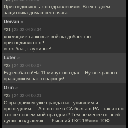
Присоединяюсь к поздравлениям .Всех с днём
защитника домашнего очага.
Deivan
»
#21 |
23.02.04 23:34
хохляцкие танковые войска доблестно
присоединяются!!
всех благ, служивые!
Luter
»
#22 |
24.02.04 00:07
Едрен-батон!На 11 минут опоздал...Ну все-равно:с
праздником нас товарищи!
Grin
»
#23 |
24.02.04 00:21
С праздником уже правда наступившим и
прошедшим.... А я вот не в СА был а в РА.. так что-ж
это не совсем мой праздник? Тем не менее от всей
души поздравляю.... бывший ГКС 165пмп ТОФ