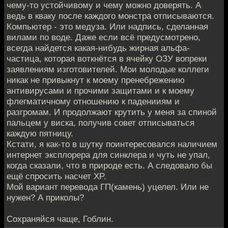
чему-то устойчивому и чему можно доверять. А
ведь в кваку после каждого монстра отписываются.
Компьютер - это медуза. Или надпись, сделанная
вилами по воде. Даже если всё предусмотрено,
всегда найдется какая-нибудь жирная альфа-
частица, которая воткнётся в ячейку ОЗУ вопреки
заявлениям изготовителей. Мои молодые коллеги
никак не привыкнут к моему пренебрежению
антивирусами и прочими защитами и к моему
флегматичному отношению к паденииям и
разгромам. И продолжают крутить у меня за спиной
пальцем у виска, получив совет отписываться
каждую пятницу.
Кстати, я как-то в шутку поинтересовался наличием
интернет эксплорера для синклера и чуть не упал,
когда сказали, что в природе есть. А следовало бы
ещё спросить насчет XP.
Мой вариант перевода ГП(камень) уцелел. Или не
нужен? А приколы?
Сохраняйся чаще, Гоблин.