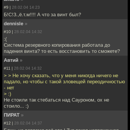
#9 |
28.02.04 14:23
Б!С!З.,ё.т.м!!!! А что за винт был?
dennisle
»
#10 |
28.02.04 14:32
:(
Система резервного копирования работала до
падения винта? то есть восстановить то сможете?
Автий
»
#11 |
28.02.04 14:32
> > Не хочу сказать, что у меня никогда ничего не
падало, но чтобы с такой зловещей переодичностью
- нет
> :)
Не стоили так стебаться над Сауроном, ох не
стоило... :)
ПИРАТ
»
#12 |
28.02.04 14:37