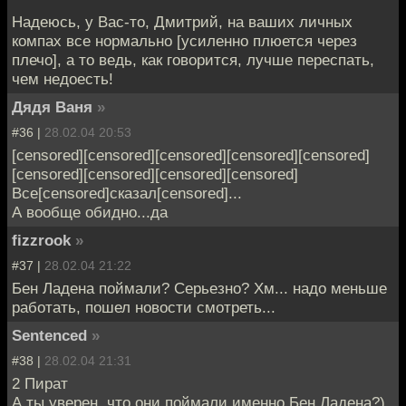
Надеюсь, у Вас-то, Дмитрий, на ваших личных
компах все нормально [усиленно плюется через
плечо], а то ведь, как говорится, лучше переспать,
чем недоесть!
Дядя Ваня
»
#36 |
28.02.04 20:53
[censored][censored][censored][censored][censored]
[censored][censored][censored][censored]
Все[censored]сказал[censored]...
А вообще обидно...да
fizzrook
»
#37 |
28.02.04 21:22
Бен Ладена поймали? Серьезно? Хм... надо меньше
работать, пошел новости смотреть...
Sentenced
»
#38 |
28.02.04 21:31
2 Пират
А ты уверен, что они поймали именно Бен Ладена?)