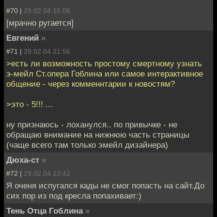
#70 |
29.02.04 15:06
[мрачно ругается]
Евгений
»
#71 |
29.02.04 21:56
>есть ли возможность простому смертному узнать
э-мейл Ст.опера Гоблина или самое интерактивное
общение - через комменнтарии к новостям?
>это - 5!!! ...
ну признаюсь - лоханулся.. по привычке - не
обращаю внимание на нижнюю часть страницы
(чаще всего там только эмейл дизайнера)
Дюха-ст
»
#72 |
29.02.04 22:42
Я оченя испугался кады не смог попасть на сайт.До
сих пор из под кресла попахивает:)
Тень Отца Гоблина
»