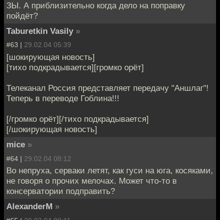
ЗЫ. А приблизительно когда дело на поправку
пойдёт?
Taburetkin Vasily
»
#63 |
29.02.04 05:39
[шокирующая новость]
[тихо подкрадывается][громко орёт]
Телеканал Россия представляет передачу "Аншлаг"!
Теперь в переводе Гоблина!!!
[/громко орёт][/тихо подкрадывается]
[/шокирующая новость]
mice
»
#64 |
29.02.04 08:12
Во непруха, серваки летят, как гуси на юга, косяками,
не говоря о прочих мелочах. Может что-то в
консерватории подправить?
AlexanderM
»