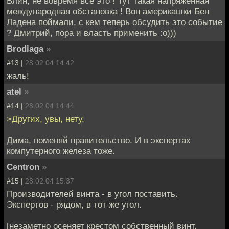
Блин, не вовремя всё это ! Тут такая напряженная
международная обстановка ! Вон америкашки Бен
Ладена поймали, с кем теперь обсудить это событие
? Дмитрий, пора и власть применить :о)))
Brodiaga
»
#13 |
28.02.04 14:42
жаль!
atel
»
#14 |
28.02.04 14:44
>Других, увы, нету.
Дима, поменяй правительство. И в экспертах
компутерного железа тоже.
Centron
»
#15 |
28.02.04 15:37
Производителей винта - в угол поставить.
Экспертов - рядом, в тот же угол.
[незаметно осеняет крестом собственный винт,