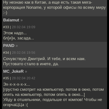
Ну незнаю как в Китае, а еще есть такая мега-
корпорация Noname, у которой офисы по всему миру
:-)
Balamut
»
#33 |
28.02.04 19:09
Этож надо...
бл[и]н, засада...
PAND
»
#34 |
28.02.04 19:56
Сочувствую Дмитрий. И тебе, и всем нам.
Пустовато стало в инете, да.
MC_JokeR
»
#35 |
28.02.04 20:42
Эх-х-х-х-х-х...
[грустно смотрит на компьютер, потом в окно, потом
опять на компьютер, потом опять в окно...]
Уйду в отшельники, подальше от компов! Чтобы не
огорчаЦЦа :(