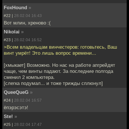
FoxHound
»
#22 |
28.02.04 16:43
Вот млин, хреново :(
Nikolai
»
#23 |
28.02.04 16:52
>Всем владельцам винчестеров: готовьтесь, Ваш
винт умрёт! Это лишь вопрос времени...
[хмыкает] Возможно. Но нас на работе апгрейдят
чаще, чем винты падают. За последние полгода
сменил 2 компьютера.
[слегка подумал... и тоже трижды сплюнул]
QueeQueG
»
#24 |
28.02.04 16:57
ёпэрэсэтэ!
Ste!
»
#25 |
28.02.04 17:47