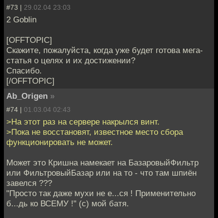
#73 |
29.02.04 23:03
2 Goblin
[OFFTOPIC]
Скажите, пожалуйста, когда уже будет готова мега-
статья о целях и их достижении?
Спасибо.
[/OFFTOPIC]
Ab_Origen
»
#74 |
01.03.04 02:43
>На этот раз на сервере накрылся винт.
>Пока не восстановят, известное место сбора
функционировать не может.
Может это Кришна намекает на БазаровыйФильтр
или ФильтровыйБазар или на то - что там шпиён
завелся ???
"Просто так даже мухи не е...ся ! Применительно
б...дь ко ВСЕМУ !" (с) мой батя.