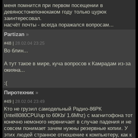
меня помнится при первом посещении в
девяностонепонюкаком году только цурюк
заинтересовал.
насчёт почты - всегда поражался вопросам...
Partizan
»
#48 |
28.02.04 23:25
Во блин...
А тут такое в мире, куча вопросов к Камрадам из-за
окияна...
:(
Пиротехник
»
#49 |
28.02.04 23:49
Кто не грузил самодельный Радио-86РК
(Intel8080CPU/up to 60Kb/ 1.6Mhz) с магнитофона тот
конечно немоного нервничает в случае падения и не
совсем понимает зачем нужны резервные копии. У
этих людей странное отношение к компьютеру, как к