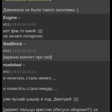
Давненько не было такого заголовка :)
Eugine
»
#53 |
29.02.04 00:04
вот фак то какой :(((
но ничего потерплю.
BadBlock
»
#54 |
29.02.04 00:15
[мрачно молчит про raid]
madobad
»
#55 |
29.02.04 00:21
и почитать стало нечего ...
и пописАть стало некуда ...
уже пускай шашку в ход, Дмитрий :)))
[держит пальцы крестом (Иисуси оборони!!!) за