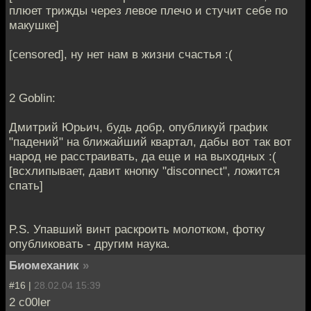
плюет трижды через левое плечо и стучит себе по
макушке]
[censored], ну нет нам в жизни счастья :(
2 Goblin:
Дмитрий Юрьич, будь добр, опубликуй график
"падений" на ближайший квартал, дабы вот так вот
народ не расстраивать, да еще и на выходных :(
[всхлипывает, давит кнопку "disconnect", ложится
спать]
P.S. Упавший винт раскроить молотком, фотку
опубликовать - другим наука.
Биомеханик
»
#16 |
28.02.04 15:39
2 c00ler