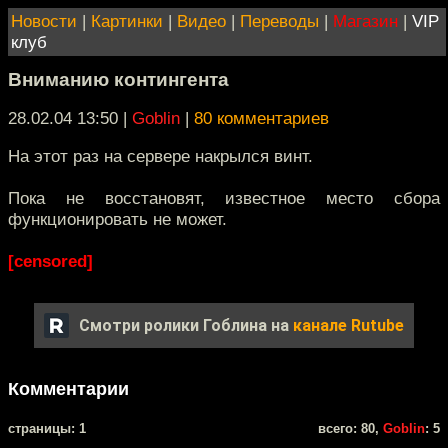
Новости
|
Картинки
|
Видео
|
Переводы
|
Магазин
|
VIP
клуб
Вниманию контингента
28.02.04 13:50
|
Goblin
|
80 комментариев
На этот раз на сервере накрылся винт.
Пока не восстановят, известное место сбора
функционировать не может.
[censored]
Смотри ролики Гоблина на
канале Rutube
Комментарии
cтраницы: 1
всего: 80,
Goblin
: 5