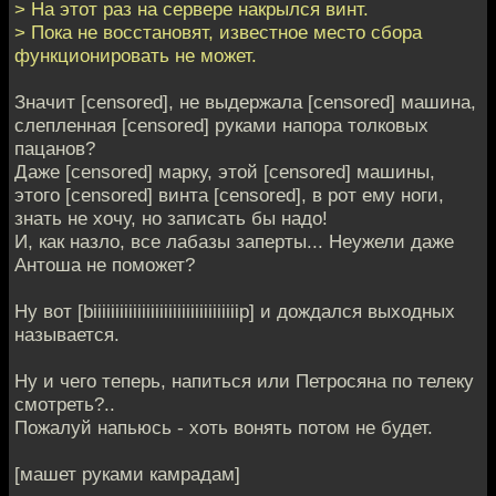
> На этот раз на сервере накрылся винт.
> Пока не восстановят, известное место сбора
функционировать не может.
Значит [censored], не выдержала [censored] машина,
слепленная [censored] руками напора толковых
пацанов?
Даже [censored] марку, этой [censored] машины,
этого [censored] винта [censored], в рот ему ноги,
знать не хочу, но записать бы надо!
И, как назло, все лабазы заперты... Неужели даже
Антоша не поможет?
Ну вот [biiiiiiiiiiiiiiiiiiiiiiiiiiiiiiiiip] и дождался выходных
называется.
Ну и чего теперь, напиться или Петросяна по телеку
смотреть?..
Пожалуй напьюсь - хоть вонять потом не будет.
[машет руками камрадам]