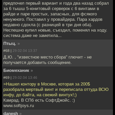
предпочел первый вариант и года два назад собрал
за 6 тышш 5-юнитовый серверок с 6 винтами в
райде и паре простых, запасных, для фсякого
ненужного. Поставил у провайдера. Пара хардов
недавно сдохла (с разницей в три дня оба).
Неспешно купил новые, съездил, поменял на ходу.
система даже не заметила...
Птыц.
»
#68 |
29.02.04 13:37
Д.Ю. , "известное место сбора" глючит - не
получается добавить сообщение.
Биомеханик
»
#69 |
29.02.04 13:46
>Нашел контору в Москве, которая за 200$
разобрала мертвый винт и переписала оттуда ВСЮ
инфу, до байта, на свежий винтух!;)
Камрад. В СПб есть СофтДжойс. :)
www.softjoys.ru
danesh
»