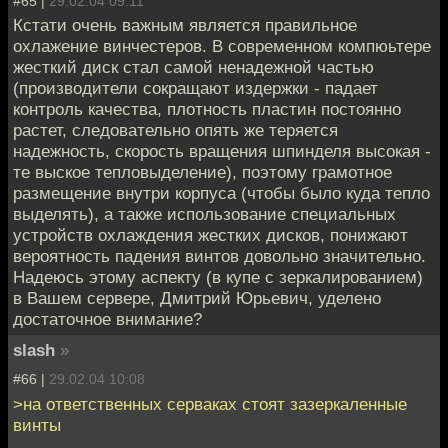
#65 |
29.02.04 09:11
Кстати очень важным является правильное
охлажение винчестеров. В современном компюьтере
жесткий диск стал самой ненадежной частью
(производители сокращают издержки - падает
контроль качества, плотность пластин постоянно
растет, следовательно опять же теряется
надежность, скорость вращения шпинделя высокая -
те выское тепловыделение), поэтому грамотное
размещение внутри корпуса (чтобы было куда тепло
выделять), а также использование специальных
устройств охлаждения жестких дисков, понижают
вероятность падения винтов довольно значительно.
Надеюсь этому аспекту (в купе с зеркалированием)
в Вашем сервере, Дмитрий Юрьевич, уделено
достаточное внимание?
slash
»
#66 |
29.02.04 10:08
>на ответственных серваках стоят зазеркаленные
винты