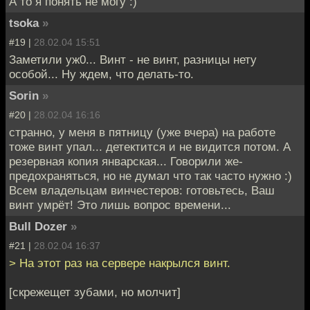
А то я понять не могу :)
tsoka
»
#19 |
28.02.04 15:51
Заметили уж0... Винт - не винт, разницы нету
особой... Ну ждем, что делать-то.
Sorin
»
#20 |
28.02.04 16:16
странно, у меня в пятницу (уже вчера) на работе
тоже винт упал... детектится и не видится потом. А
резервная копия январская... Говорили же-
предохраняться, но не думал что так часто нужно :)
Всем владельцам винчестеров: готовьтесь, Ваш
винт умрёт! Это лишь вопрос времени...
Bull Dozer
»
#21 |
28.02.04 16:37
> На этот раз на сервере накрылся винт.
[скрежещет зубами, но молчит]