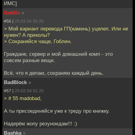
ИМС]
Goblin
»
#56 |
29.02.04 00:26
> Мой вариант перевода ГП(камень) уцелел. Или не
нужен? А приколы?
> Сохраняйся чаще, Гоблин.
Граждане, сервер и мой домашний комп - это
совсем разные вещи.
Всё, что я делаю, сохраняю каждый день.
BadBlock
»
#57 |
29.02.04 01:25
> # 55 madobad,
А ты присоединяйся уже к треду про книжку.
Надерём жопу резуноидам!!! :)
Bashka
»