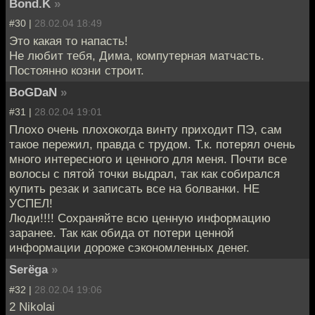
Bond.K
»
#30 |
28.02.04 18:49
Это какая то напасть!
Не любит тебя, Дима, компутерная матчасть.
Постоянно козни строит.
BoGDaN
»
#31 |
28.02.04 19:01
Плохо очень плохокогда винту приходит ПЭ, сам
такое пережил, правда с трудом. Т.к. потерял очень
много интересного и ценного для меня. Почти все
волосы с пятой точки выдрал, так как собирался
купить резак и записать все на болванки. НЕ
УСПЕЛ!
Люди!!!! Сохраняйте всю ценную информацию
заранее. Так как обида от потери ценной
информации дороже сэкономленных денег.
Serёga
»
#32 |
28.02.04 19:06
2 Nikolai