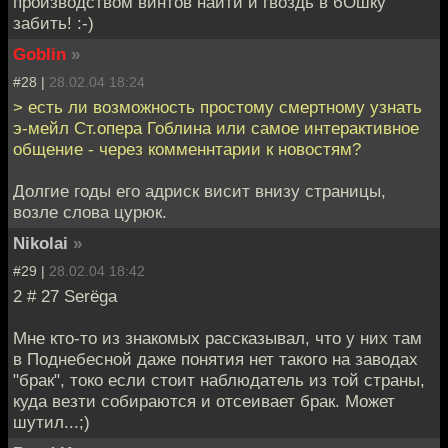
производством винтов найти и гвоздь в бОшку
забить! :-)
Goblin
»
#28 |
28.02.04 18:24
> есть ли возможность простому смертному узнать
э-мейл Ст.опера Гоблина или самое интерактивное
общение - через комменнтарии к новостям?
Долгие годы его адриск висит внизу страницы,
возле слова цурюк.
Nikolai
»
#29 |
28.02.04 18:42
2 # 27 Serёga
Мне кто-то из знакомых рассказывал, что у них там
в Поднебесной даже понятия нет такого на заводах
"брак", токо если стоит наблюдатель из той страны,
куда везти собираются и отсеивает брак. Может
шутил...;)