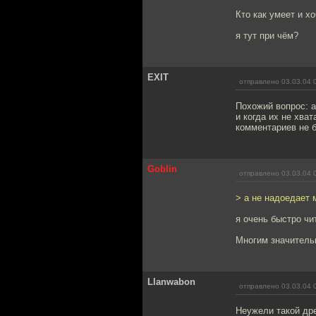
Кто как умеет и хо
я тут при чём?
EXIT
отправлено 03.03.04 
Похожий вопрос: 
и когда их не хва
комментариев не б
Goblin
отправлено 03.03.04 
> а не надоедает
я очень быстро чи
Многим значительн
Llanwabon
отправлено 03.03.04 
Неужели такой др