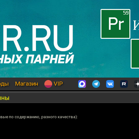
оды
Магазин
VIP
ины
вые по содержанию, разного качества):