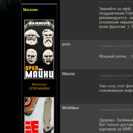
Звиняйте за офф. 
Магазин
поздравления Гобл
рекомендуется...
оголенным нерьвям
всем фронтам :). 
yura
отправлено 02.03.04 
Мощный ролик... Н
Nikolai
отправлено 02.03.04 
Магазин
Уже хочу этот фил
ОПЕРМАЙКИ
скачиваемую инфо
WildHare
отправлено 02.03.04 
Здорово. Любимый 
Вот только доставк
курьером за WMR, 