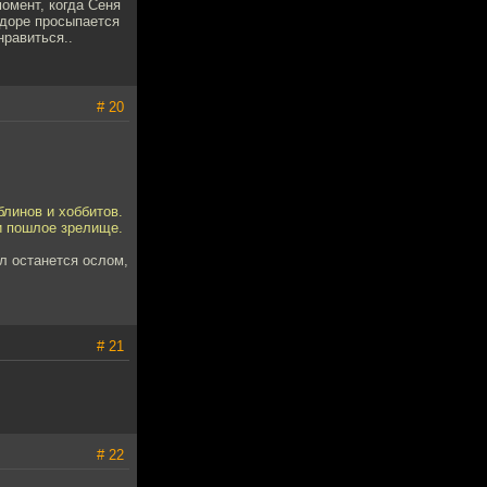
момент, когда Сеня
Фёдоре просыпается
нравиться..
# 20
блинов и хоббитов.
и пошлое зрелище.
ел останется ослом,
# 21
# 22