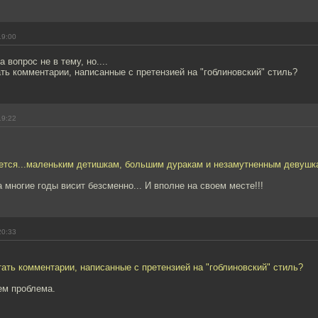
19:00
вопрос не в тему, но....
ть комментарии, написанные с претензией на "гоблиновский" стиль?
19:22
уется...маленьким детишкам, большим дуракам и незамутненным девушка
а многие годы висит безсменно... И вполне на своем месте!!!
20:33
ать комментарии, написанные с претензией на "гоблиновский" стиль?
чем проблема.