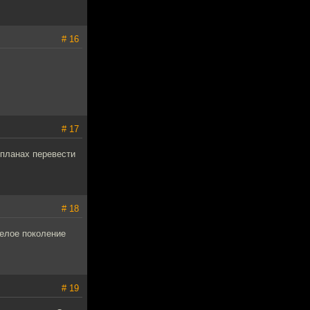
# 16
# 17
в планах перевести
# 18
целое поколение
# 19