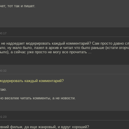
чет, тот так и пишет.
00:17
а не надоедает модерировать каждый комментарий? Сам просто давно сл
тало, ну мало было, лазел в архив и читал что было раньше (кстати огорч
ыло), а сейчас уже просто не могу все прочитать ...
00:32
 модерировать каждый комментарий?
таю.
о веселее читать комменты, а не новости.
01:23
евний фильм, да еще жанровый, и вдруг хороший?