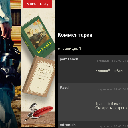
Комментарии
cтраницы: 1
partizanen
отправлено 02.03.04 
Класно!!! Гоблин, 
Pavel
отправлено 02.03.04 
Трэш - 5 баллов!
Смотреть - строго 
mironich
отправлено 02.03.04 