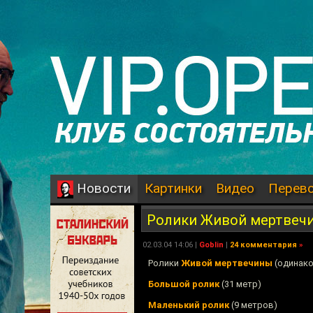
Картинки
Видео
Перев
Новости
Ролики Живой мертвеч
02.03.04 14:06 |
Goblin
|
24 комментария
»
Ролики
Живой мертвечины
(одинако
Большой ролик
(31 метр)
Маленький ролик
(9 метров)