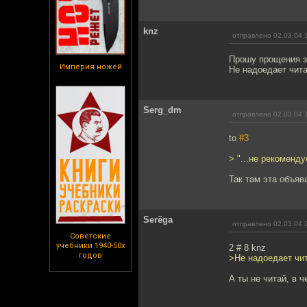
knz
отправлено 02.03.04 
Прошу прощения за 
Империя ножей
Не надоедает чита
Serg_dm
отправлено 02.03.04 
to
#3
> "...не рекоменд
Так там эта объяв
Serёga
отправлено 02.03.04 
Советские
учебники 1940-50х
2 # 8 knz
годов
>Не надоедает чит
А ты не читай, в 