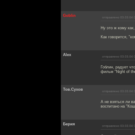
Goblin
отправлено 03.03.04 
Ну это ж кому как
Как говорится, "ко
Alex
отправлено 03.03.04 
Гоблин, радует что
фильм "Night of th
Тов.Сухов
отправлено 03.03.04 
А не взяться ли в
воспитано на "Кош
Берия
отправлено 03.03.04 