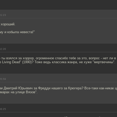
01:23
, хороший.
му и кобыла невеста!"
02:26
 ты взялся за хоррор, огроменное спасибо тебе за это, вопрос - нет ли 
e Living Dead" (1990)? Тоже ведь классика жанра, не хуже "мертвечины".
05:59
ам Дмитрий Юрьевич за Фредди нашего за Крюгера? Все-таки как-никак 
марах на улице Вязов".
08:25