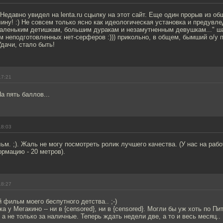
Недавно увидел на lenta.ru сцылку на этот сайт. Еще один прорыв из об
ину! :) Не совсем только ясно как идеологическая установка и предувле
маленьким детишкам, большим дуракам и незамутненным девушкам..." ш
 неподготовленных нет-серферов :))) прикольно, в общем, бымший о/у 
Удачи, стало быть!
17:21
а пять баллов...
18:03
ьм. ;). Жаль не могу посмотреть ролик лучшего качества. (У нас на рабо
рмацию - 20 метров).
18:27
фильм моего беспутного детства.. ;-)
а у Мегакино -- ни в {censored}, ни в {censored}. Могли бы уж хоть по Пи
а не только за наличные. Теперь ждать недели две, а то и весь месяц.. ;