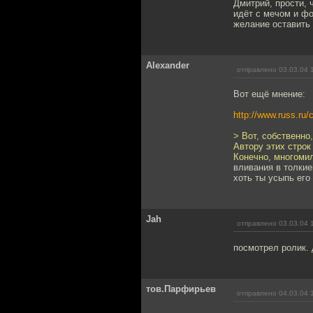
Дмитрий, прости, 
идёт с мечом и фо
желание оставить 
Alexander
отправлено 03.03.04 
Вот ещё мнение:
http://www.russ.ru
> Вот, собственно
Автору этих строк
Конечно, многоми
вливания в толкие
хоть ты усыпь его
Jah
отправлено 03.03.04 
посмотрел ролик. 
тов.Парфирьев
отправлено 04.03.04 