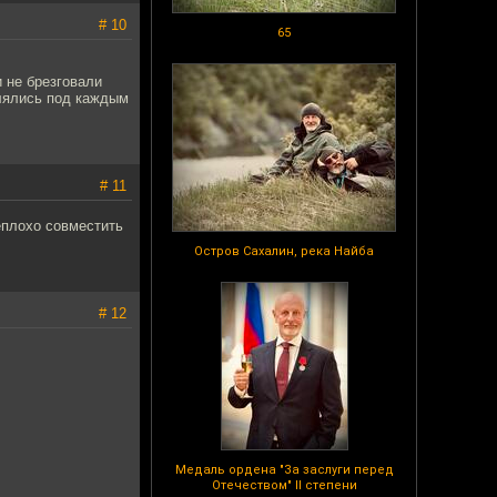
# 10
65
и не брезговали
валялись под каждым
# 11
еплохо совместить
Остров Сахалин, река Найба
# 12
Медаль ордена "За заслуги перед
Отечеством" II степени