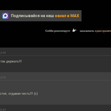
Подписывайся на наш
канал в MAX
Goblin рекомендует
заказывать
одностранич
14:19
стак держать!!!
14:25
стоя, отдавая честь!!! (с)
16:43