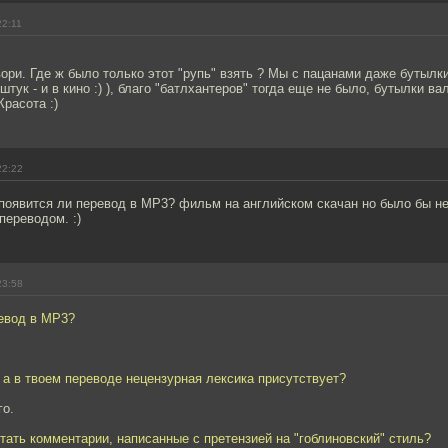
22:11
говори. Где ж было только этот "рупь" взять ? Мы с пацанами даже бутылк
 штук - и в кино :) ), благо "батлхантеров" тогда еще не было, бутылки 
Красота :)
22:22
..появится ли перевод в MP3? фильм на английском скачан но было бы н
переводом. :)
23:58
ревод в MP3?
а в твоем переводе нецензурная лексика присутствует?
го.
тать комментарии, написанные с претензией на "гоблиновский" стиль?