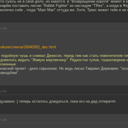
что суюсь не в своё дело, но кажется, в "Возвращении короля" может в 
нарём поставить песню "Rabbit Fighter" из наследия "TRex", а когда в 
колечко себе , тогда "Main Man" оттуда же. Хотя, Трекс может тебе и не 
12:08
/culture/cinema/20040302_des.html
, подобную чушь и снимал Джексон, перед тем как стать повелителем го
 довелось видеть "Живую мертвечину". Редкостно тупое, тошнотворное 
ллионные
новский проект - дело серьезное. Но ведь писал Гавриил Державин: "ос
 звездАми".
14:42
душевно :) теперь осталось дождаться, пока его на двд отпиратят.
10:28