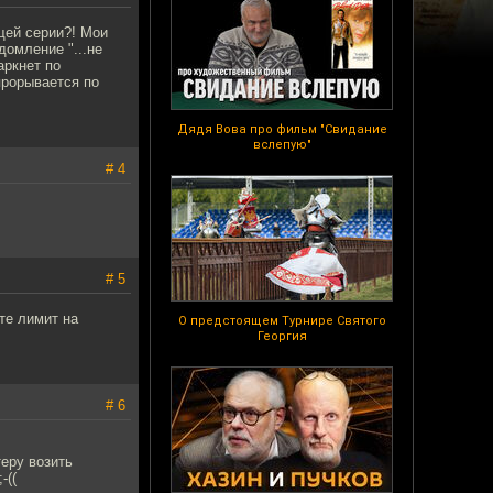
щей серии?! Мои
домление "...не
аркнет по
прорывается по
Дядя Вова про фильм "Свидание
вслепую"
# 4
# 5
те лимит на
О предстоящем Турнире Святого
Георгия
# 6
теру возить
-((