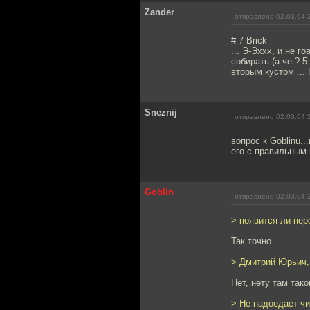
Zander
отправлено 02.03.04 
# 7 Brick
... Э-Эххх, и не 
собирать (а че ? 5
вторым кустом ... 
Sneznij
отправлено 02.03.04 
вопрос к Goblinu.
его с правильным 
Goblin
отправлено 02.03.04 
> появится ли пе
Так точно.
> Дмитрий Юрьич, 
Нет, нету там тако
> Не надоедает чи