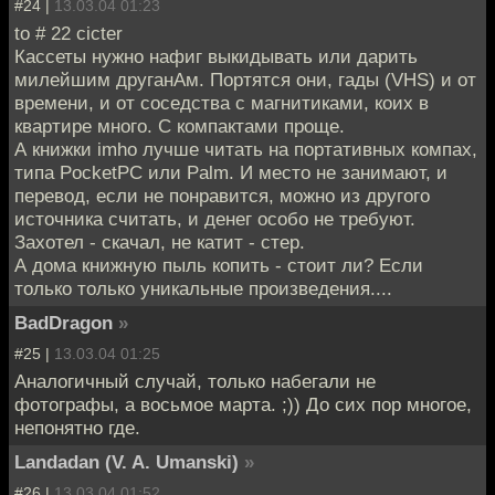
#24 |
13.03.04 01:23
to # 22 cicter
Кассеты нужно нафиг выкидывать или дарить
милейшим друганАм. Портятся они, гады (VHS) и от
времени, и от соседства с магнитиками, коих в
квартире много. С компактами проще.
А книжки imho лучше читать на портативных компах,
типа PocketPС или Palm. И место не занимают, и
перевод, если не понравится, можно из другого
источника считать, и денег особо не требуют.
Захотел - скачал, не катит - стер.
А дома книжную пыль копить - стоит ли? Если
только только уникальные произведения....
BadDragon
»
#25 |
13.03.04 01:25
Аналогичный случай, только набегали не
фотографы, а восьмое марта. ;)) До сих пор многое,
непонятно где.
Landadan (V. A. Umanski)
»
#26 |
13.03.04 01:52