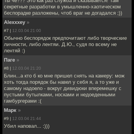
Ты че??? Это как раз служба и сказывается! Там
секретные разработки в умышленно-хаотическом
беспорадке разложены, чтоб враг не догадался ;))
Alexxxey
»
#7 |
12.03.04 21:00
Обычно беспорядок предпочитают либо творческие
личности, либо лентяи. Д.Ю., судя по всему не
лентяй :)
Паге
»
#8 |
12.03.04 21:20
Блин...а кто б ко мне пришел снять на камеру: мож
хоть тогда порядок бы навел у себя я, а то уже и
самому надоело - вокруг дивидюки вперемешку с
пустыми бутылками, носками и недоеденными
гамбургерами :(
Марк
»
#9 |
12.03.04 21:44
Убил наповал... :)))