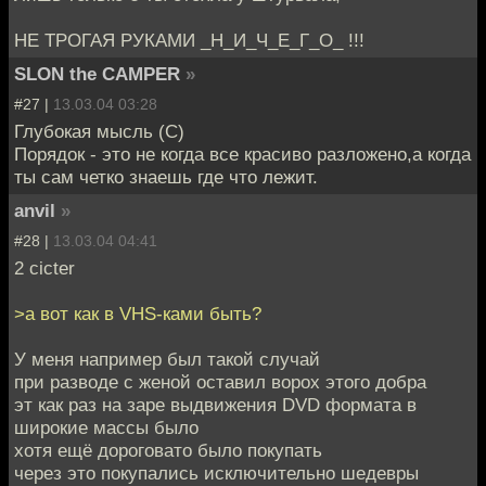
НЕ ТРОГАЯ РУКАМИ _Н_И_Ч_Е_Г_О_ !!!
SLON the CAMPER
»
#27 |
13.03.04 03:28
Глубокая мысль (C)
Порядок - это не когда все красиво разложено,а когда
ты сам четко знаешь где что лежит.
anvil
»
#28 |
13.03.04 04:41
2 cicter
>а вот как в VHS-ками быть?
У меня например был такой случай
при разводе с женой оставил ворох этого добра
эт как раз на заре выдвижения DVD формата в
широкие массы было
хотя ещё дороговато было покупать
через это покупались исключительно шедевры