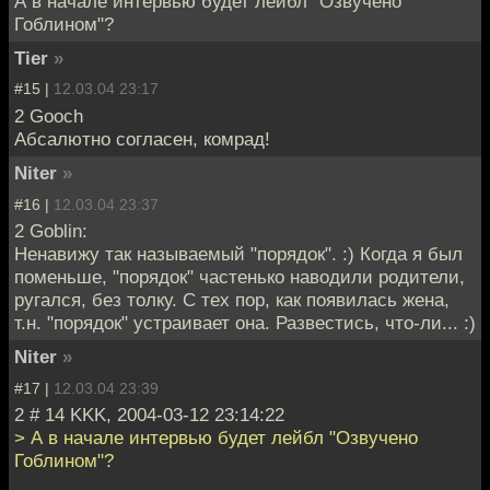
А в начале интервью будет лейбл "Озвучено
Гоблином"?
Tier
»
#15 |
12.03.04 23:17
2 Gooch
Абсалютно согласен, комрад!
Niter
»
#16 |
12.03.04 23:37
2 Goblin:
Ненавижу так называемый "порядок". :) Когда я был
поменьше, "порядок" частенько наводили родители,
ругался, без толку. С тех пор, как появилась жена,
т.н. "порядок" устраивает она. Развестись, что-ли... :)
Niter
»
#17 |
12.03.04 23:39
2 # 14 KKK, 2004-03-12 23:14:22
> А в начале интервью будет лейбл "Озвучено
Гоблином"?