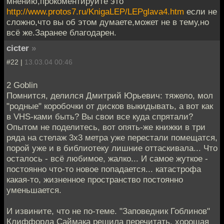
мнению,прокоментируйте это
http://www.protos7.ru/KnigaLEP/LEPglava4.htm
если не
сложно,что вы об этом думаете,может не в тему,но
всё же.Заранее благодарен.
cicter
»
#22 |
13.03.04 00:46
2 Goblin
Помнится, делился Дмитрий Юрьевич: тяжело, мол
"родные" коробочки от дисков выкидывать, а вот как
в VHS-ками быть? Вы свои все куда спрятали?
Опытом не поделитесь, вот опять-же книжки в три
ряда на стелаж 3х3 метра уже перестали помещатся,
порой уже и в библиотеку лишние оттаскивала... Что
осталось - всё любимое, жалко... И самое жуткое -
постоянно что-то новое попадается... катастрофа
какая-то, жизненное пространство постоянно
уменьшается.
И извините, что не по-теме. "Заповедник Гоблинов"
Клиффорда Саймака решила перечитать, хорошая