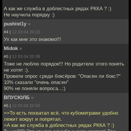
А как же служба в доблестных рядах РККА ? :)
Не научила порядку :)
pushist1y
»
#4 |
12.03.04 20:23
Ух как мне это знакомо!!!
Midok
»
#5 |
12.03.04 20:38
Тоже не люблю порядок!!! Но родители этого понять
не хотят :).
Провели опрос среди боксёров: "Опасен ли бокс?"
10% сказали "очень опасен"
90% не поняли вопроса...:)
ВПУСЮЛБ
»
#6 |
12.03.04 20:50
>>То есть похватал всё, что кубометрами удобно
лежит вокруг и попрятал.
>А как же служба в доблестных рядах РККА ? :)