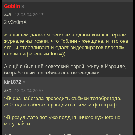
Goblin
»
#49 |
13.03.04 20:17
2 v3n0mX
> в нашем далеком регионе в одном компьютерном
журнале написали, что Гоблин - женщина, и что она
якобы отлавливает и сдает видеопиратов властям.
словил афигенный fun =))
А ещё я бывший советский еврей, живу в Израиле,
безработный, перебиваюсь переводами.
kir1872
»
#50 |
13.03.04 20:57
>Вчера набегала проводить съёмки телебригада.
>Сегодня набегал проводить съёмки фотограф
>В результате вот уже полдня ничего нужного не
могу найти