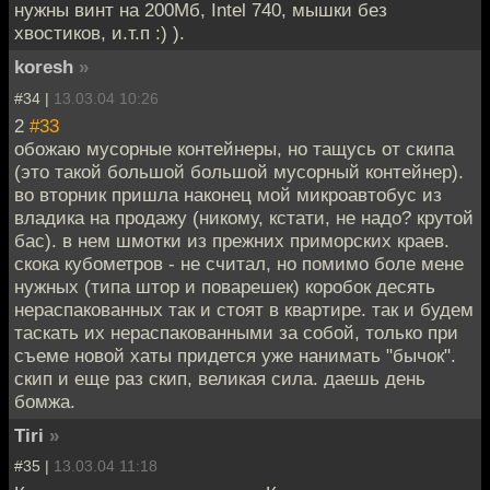
нужны винт на 200Мб, Intel 740, мышки без
хвостиков, и.т.п :) ).
koresh
»
#34 |
13.03.04 10:26
2
#33
обожаю мусорные контейнеры, но тащусь от скипа
(это такой большой большой мусорный контейнер).
во вторник пришла наконец мой микроавтобус из
владика на продажу (никому, кстати, не надо? крутой
бас). в нем шмотки из прежних приморских краев.
скока кубометров - не считал, но помимо боле мене
нужных (типа штор и поварешек) коробок десять
нераспакованных так и стоят в квартире. так и будем
таскать их нераспакованными за собой, только при
съеме новой хаты придется уже нанимать "бычок".
скип и еще раз скип, великая сила. даешь день
бомжа.
Tiri
»
#35 |
13.03.04 11:18