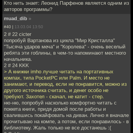
Кто нить знает: Леонид Парфенов является одним из
авторов программы?
muad_dib
»
#40 |
13.03.04 13:50
2 # 22 cicter
попробуй Вартанова из цикла "Мир Кристалла"
"Тысяча ударов меча" и "Королева" - очень веселый
ребята эти гоблины, в чем-то напоминают местного
начальника.
2 # 24 KKK
> А книжки imho лучше читать на портативных
компах, типа PocketPС или Palm. И место не
занимают, и перевод, если не понравится, можно из
другого источника считать, и денег особо не
требуют. Захотел - скачал, не катит - стер.
ню-ню, попробуй насколько комфортно читать с
поккета книги, придя домой после работы и
свалившись покайфовать на диван. Лично я вначале
прочитываю на компе, а потом, если понравилось - в
библиотеку. Жаль только не все достанешь :(