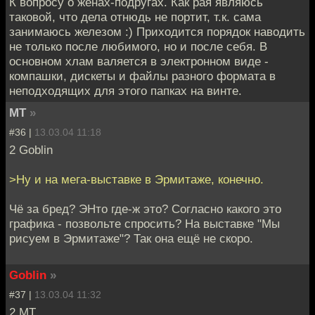
К вопросу о женах-подругах. Как рая являюсь
таковой, что дела отнюдь не портит, т.к. сама
занимаюсь железом :) Приходится порядок наводить
не только после любимого, но и после себя. В
основном хлам валяется в электронном виде -
компашки, дискеты и файлы разного формата в
неподходящих для этого папках на винте.
MT
»
#36 |
13.03.04 11:18
2 Goblin
>Ну и на мега-выставке в Эрмитаже, конечно.
Чё за бред? ЭНто где-ж это? Согласно какого это
графика - позвольте спросить? На выставке "Мы
рисуем в Эрмитаже"? Так она ещё не скоро.
Goblin
»
#37 |
13.03.04 11:32
2 MT