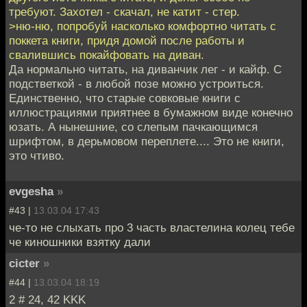
требуют. Захотел - скачал, не катит - стер.
>ню-ню, попробуй насколько комфортно читать с
поккета книги, придя домой после работы и
свалившись покайфовать на диван.
Да нормально читать, на диванчик лег - и кайф. С
подстветкой - в любой позе можно устроиться.
Единственно, что старые совковые книги с
иллюстрациями приятнее в бумажном виде конечно
юзать. А нынешние, со слепым пачкающимся
шрифтом, в дерьмовом переплете.... Это не книги,
это чтиво.
evgesha
»
#43 |
13.03.04 17:43
че-то не слыхать про 3 часть властелина колец тебе
че киношники взятку дали
cicter
»
#44 |
13.03.04 18:19
2 # 24, 42 KKK