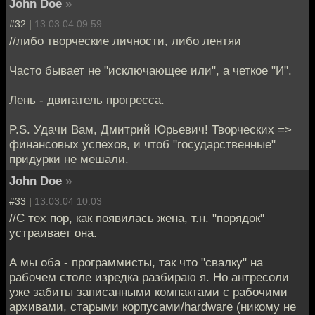
John Doe
»
#32 |
13.03.04 09:59
//либо творческие личности, либо лентяи
Часто бывает не "исключающее или", а четкое "И".
Лень - двигатель прогресса.
P.S. Удачи Вам, Дмитрий Юрьевич! Творческих =>
финансовых успехов, и чтоб "государственные"
придурки не мешали.
John Doe
»
#33 |
13.03.04 10:03
//С тех пор, как появилась жена, т.н. "порядок"
устраивает она.
А мы оба - программисты, так что "свалку" на
рабочем столе изредка разбираю я. Но антресоли
уже забиты записанными компактами с рабочими
архивами, старыми корпусами/hardware (никому не