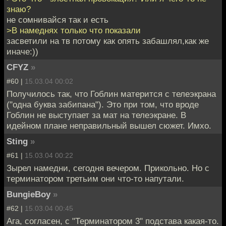
знаю?
не сомнивайся так и есть
>В намеднях только что показали
засветили на тв потому как опять забашлял,как же
иначе:))
CFYZ
»
#60 |
15.03.04 00:02
Получилось так, что Гоблин матерится с телеэкрана
("одна буква забипана"). Это при том, что вроде
Гоблин не выступает за мат на телеэкране. В
идейном плане неправильный вышел сюжет. Имхо.
Sting
»
#61 |
15.03.04 00:22
Зырел намедни, сегодня вечером. Прикольно. Но с
терминатором третьим они что-то напутали.
BungieBoy
»
#62 |
15.03.04 00:45
Ага, согласен, с "Терминатором 3" подстава какая-то.