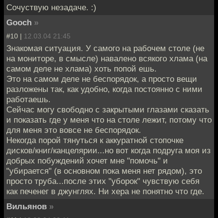
Сочуствую незадаче. :)
Gooch
»
#10 |
12.03.04 21:45
Знакомая ситуация. У самого на рабочем столе (не
на мониторе, в смысле) навалено всякого хлама (на
самом деле не хлама) хоть попой ешь.
Это на самом деле не беспорядок, а просто вещи
разложены так, как удобно, когда постоянно с ними
работаешь.
Сейчас могу свободно с закрытыми глазами сказать
и показать где у меня что на столе лежит, потому что
для меня это вовсе не беспорядок.
Некогда порой тянуться к аккуратной стопочке
дисков/книг/канцелярии...но вот когда подруга моя из
добрых побуждений хочет мне "помочь" и
"убирается" (в основном пока меня нет рядом), это
просто труба...после этих "уборок" чувствую себя
как печенег в джунглях. Ни хера не понятно что где.
Вильянов
»