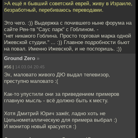
>А ещё я бывший советский еврей, живу в Израиле,
безработный, перебиваюсь переводами.
Это чего. :)) Выдержка с почившего ныне форума на
сайте Рен-тв "Саус парк" с Гоблином. -
"нет никакого Гоблина. Просто торговая марка одной
Ижевской студии." ... :)) Главное подробности бьют
на повал. Именно Ижевской, и не поспоришь. ;))
Ground Zero
»
#56 |
14.03.04 20:45
Эх, маловато живого ДЮ выдал телевизор,
преступно маловато :(
Как-то упустили они за приведением примеров
главную мысль - всё должно быть к месту.
Хотя Дмитрий Юрич зажёг, ладно хоть не
Цельнометаллическую для примера выбрал :)
И монитор новый красуется :)