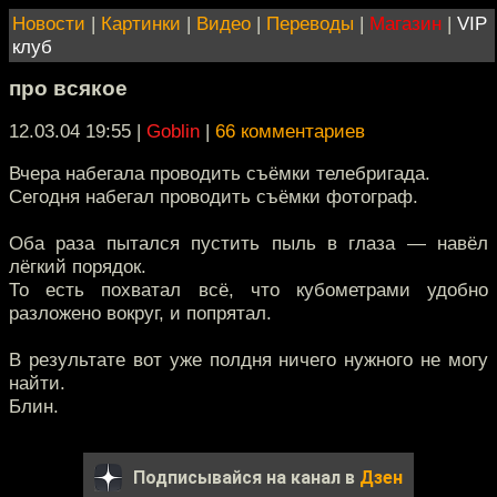
Новости
|
Картинки
|
Видео
|
Переводы
|
Магазин
|
VIP
клуб
про всякое
12.03.04 19:55
|
Goblin
|
66 комментариев
Вчера набегала проводить съёмки телебригада.
Сегодня набегал проводить съёмки фотограф.
Оба раза пытался пустить пыль в глаза — навёл
лёгкий порядок.
То есть похватал всё, что кубометрами удобно
разложено вокруг, и попрятал.
В результате вот уже полдня ничего нужного не могу
найти.
Блин.
Подписывайся на канал в
Дзен