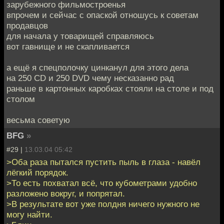
зарубежного фильмостроенья
впрочем и сейчас с опаской отношусь к советам
продавцов
для начала у товарищей справляюсь
вот гавнище и не скапливается
а ещё я спецполочку цинканул для этого дела
на 250 СD и 250 DVD чему несказанно рад
раньше в картонных каробках стояли на столе и под
столом
весьма советую
BFG
»
#29 |
13.03.04 05:42
>Оба раза пытался пустить пыль в глаза - навёл
лёгкий порядок.
>То есть похватал всё, что кубометрами удобно
разложено вокруг, и попрятал.
>В результате вот уже полдня ничего нужного не
могу найти.