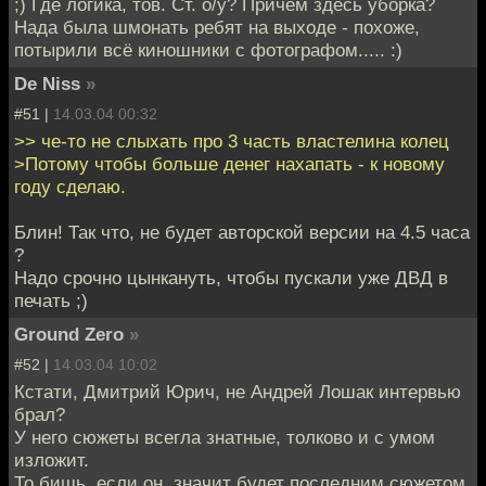
;) Где логика, тов. Ст. о/у? Причём здесь уборка?
Нада была шмонать ребят на выходе - похоже,
потырили всё киношники с фотографом..... :)
De Niss
»
#51 |
14.03.04 00:32
>> че-то не слыхать про 3 часть властелина колец
>Потому чтобы больше денег нахапать - к новому
году сделаю.
Блин! Так что, не будет авторской версии на 4.5 часа
?
Надо срочно цынкануть, чтобы пускали уже ДВД в
печать ;)
Ground Zero
»
#52 |
14.03.04 10:02
Кстати, Дмитрий Юрич, не Андрей Лошак интервью
брал?
У него сюжеты всегла знатные, толково и с умом
изложит.
То бишь, если он, значит будет последним сюжетом