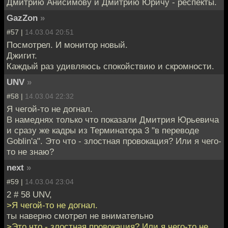
Дмитрию Анисимову и Дмитрию Юричу - респекты.
GazZon
»
#57 |
14.03.04 20:51
Посмотрел. И монитор новый.
Джигит.
Каждый раз удивляюсь спокойствию и скромности.
UNV
»
#58 |
14.03.04 22:32
Я чегой-то не догнал.
В намеднях только что показали Дмитрия Юрьевича
и сразу же кадры из Терминатора 3 "в переводе
Goblin'а". Это что - злостная провокация? Или я чего-
то не знаю?
next
»
#59 |
14.03.04 23:04
2 # 58 UNV,
>Я чегой-то не догнал.
ты наверно смотрел не внимательно
>Это что - злостная провокация? Или я чего-то не