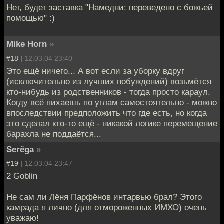
Нет, будет заставка "Намедни: переведено с божьей
помощью" :)
Mike Horn
»
#18 |
12.03.04 23:40
Это ещё ничего... А вот если за уборку вдруг
(исключительно из лучших побуждений) возьмётся
кто-нибудь из родственников - тогда просто караул.
Когду всё пихаешь по углам самостоятельно - можно
впоследствии предположить что где есть, но когда
это сделал кто-то ещё - никакой логике перемещение
барахла не поддаётся...
Serёga
»
#19 |
12.03.04 23:47
2 Goblin
Не сам ли Лёня Парфёнов интарвью брал? Этого
камрада я лично (для отмороженных ИМХО) очень
уважаю!