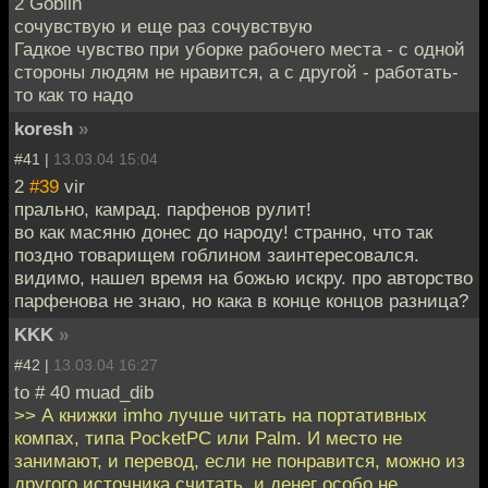
2 Goblin
сочувствую и еще раз сочувствую
Гадкое чувство при уборке рабочего места - с одной
стороны людям не нравится, а с другой - работать-
то как то надо
koresh
»
#41 |
13.03.04 15:04
2
#39
vir
прально, камрад. парфенов рулит!
во как масяню донес до народу! странно, что так
поздно товарищем гоблином заинтересовался.
видимо, нашел время на божью искру. про авторство
парфенова не знаю, но кака в конце концов разница?
KKK
»
#42 |
13.03.04 16:27
to # 40 muad_dib
>> А книжки imho лучше читать на портативных
компах, типа PocketPС или Palm. И место не
занимают, и перевод, если не понравится, можно из
другого источника считать, и денег особо не