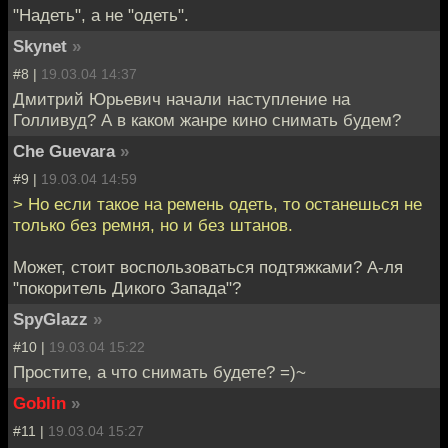
"Надеть", а не "одеть".
Skynet
»
#8 |
19.03.04 14:37
Дмитрий Юрьевич начали наступление на
Голливуд? А в каком жанре кино снимать будем?
Che Guevara
»
#9 |
19.03.04 14:59
> Но если такое на ремень одеть, то останешься не
только без ремня, но и без штанов.
Может, стоит воспользоваться подтяжками? А-ля
"покоритель Дикого Запада"?
SpyGlazz
»
#10 |
19.03.04 15:22
Простите, а что снимать будете? =)~
Goblin
»
#11 |
19.03.04 15:27