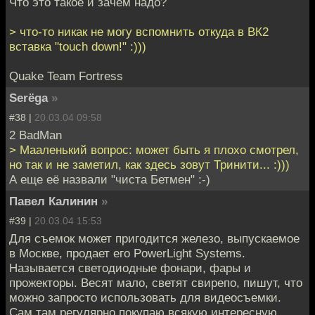
Что это такое и зачем надо?
> что-то никак не могу вспомнить откуда в ВК2
вставка "touch down!" :)))
Quake Team Fortress
Serёga
»
#38 |
20.03.04 09:58
2 BadMan
> Мааленький вопрос: может быть я плохо смотрел,
но так и не заметил, как здесь зовут Тринити... :)))
А еще её назвали "чиста Бетмен" :-)
Павел Калинин
»
#39 |
20.03.04 15:53
Для съемок может пригодится железо, выпускаемое
в Москве, продает его PowerLight Systems.
Называется светодиодные фонари, фары и
прожекторы. Весят мало, светят свирепо, пишут, что
можно запросто использовать для видеосъемки.
Сам там регулярно покупаю всякую интересную