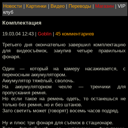
Новости
|
Картинки
|
Видео
|
Переводы
|
Магазин
|
VIP
клуб
Комплектация
19.03.04 12:43
|
Goblin
|
45 комментариев
Третьего дня окончательно завершил комплектацию
для видеосъёмок, закупив четыре правильных
фонаря.
Один — который на камеру насаживается, с
переносным аккумулятором.
Аккумулятор тяжёлый, сволочь.
На аккумуляторном чехле — тренчики для
пропускания ремня.
Но если такое на ремень одеть, то останешься не
только без ремня, но и без штанов.
Зато светить может (говорят) восемь часов подряд.
Ну и плюс три фонаря для съёмок в стационаре.