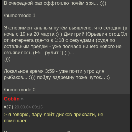
В очередной раз оффтоплю почём зря... :)))
/humormode 1
Экспериментальным путём выявлено, что сегодня (в
ночь с 19 на 20 марта :) ) Дмитрий Юрьевич отошОл
от интернета где-то в 1:18 с секундами (судя по
остальным тредам - уже полчаса ничего нового не
объявилось (F5 - рулит :) ) )...
:)))
Локальное время 3:59 - уже почти утро для
рыбаков... :))) пойду вздремну тоже чуток... :)
/humormode 0
Goblin
»
#37 |
20.03.04 09:15
> я говорю, пару лайт дисков прихвати, не
помешает...