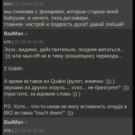
#34 |
20.03.04 01:33
мы снимаем с фонарями, которые старше моей
бабушки, и ничего, типа дискавери,
главное- настрой и бодрость духа!! давай лобцай!
BadMan
»
#35 |
20.03.04 01:40
Эээх, видимо, действительно, поздняк метаться...
:))) или мыслЯ не в тему (концепцию) перевода...
2 Goblin
А кроме вставок из Quake (рулит, конечно :))) )
звуками из других игруль... ээээ... не брезгуете? :)))
(простите, за корявое слово :)) )
PS: Хотя... что-то никак не могу вспомнить откуда в
ВК2 вставка "touch down!" :)))
BadMan
»
#36 |
20.03.04 02:00