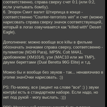
соответственно, справа сверху счет 0:1 (или 0:2,
если учитывать бомбу).
6. Элорон Смит валит Штирлица в конце -
соответственно "Counter-terrorists win" и счет (можно
нарисовать справа сверху значок соответствующий,
который в логах озвучивается как "killed with" Desert
Eagle).
Дополнение: можно вообще все killы в фильме
обозначать значками справа сверху, соответсвенно -
пулеметом (M249 Para), MP5N, Colt M4A1,
дробовиком (XM1014), узи (MAC10 или же TMP),
двуми береттами (Dual Beretta 96G Elite) и т.д.
Можно бы и вообще без звуков - так... ненавязчиво в
уголке значОчки нарисовать. :))
PS: По-моему, все (акцент на слове "все" :) ) звуки
контрЫ есть в стандартном наборе. Если надо, но
нет под рукой - могу выслать. :)))