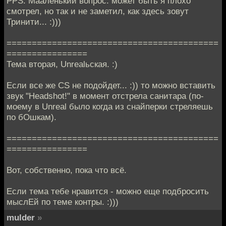
PPS: Мааленький вопрос: может быть я плохо
смотрел, но так и не заметил, как здесь зовут
Тринити... :)))
==========================================
================
Тема вторая, Unrealьская. :)
Если все же CS не подойдет... :)) то можно вставить
звук "Headshot!" в момент отстрела санитара (по-
моему в Unreal было когда из снайперки стреляешь
по бОшкам).
==========================================
================
Вот, собственно, пока что всё.
Если тема тебе нравится - можно еще подбросить
мыслЕй по теме контры. :)))
mulder
»