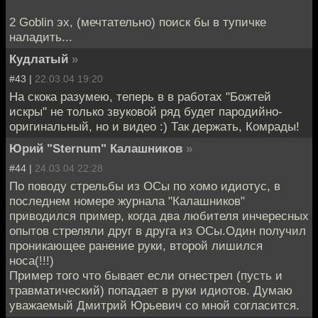
2 Goblin эх, (мечтательно) поиск бы в тупичке
наладить...
Кудлатый
»
#43 |
22.03.04 19:20
На скока разумею, теперь в в работах "Божтей
искры" не только звуковой ряд будет пародийно-
оригинальный, но и видео :) Так держать, Комрады!
Юрий "Sternum" Калашников
»
#44 |
24.03.04 22:28
По поводу стрельбы из ОСы по хомо идиотус, в
последнем номере журнала "Калашников"
приводился пример, когда два любителя инчересных
опытов стреляли друг в друга из ОСы.Один получил
проникающее ранение руки, второй лишился
носа(!!!)
Пример того что бывает если огнестрел (пусть и
травматический) попадает в руки идиотов. Думаю
уважаемый Дмитрий Юрьевич со мной согласится.