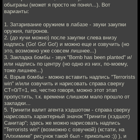
обыграны (может я просто не понял...). Вот
варианты:
1. Затаривание оружием в лабазе - звуки закупки
оружия, патронов.
2. (до кучи можно) после закупки слева внизу
надпись (Go! Go! Go!) и можно еще и озвучить (но
это, возможно уже совсем лишнее...)
3. Закладка бомбы - звук "Bomb has been planted" и/
или надпись по центру (но одно из них, по-моему,
тоже лишнее...)
4. Взрыв бомбы - можно вставить надпись "Terrorists
win" и/или озвучить и нарисовать справа сверху
CT=0/T=1, но, честно говоря, можно этот этап
пропустить, т.к. времени слишком мало прошло от
закладки...
5. Тринити валит агента хэдшотом - справа сверху
нарисовать характерный значок "Тринити (хэдшот)
Санитар"; здесь же можно нарисовать надпись
"Terrorists win" (возможно с озвучкой) (кстати, на
"Алхимике" рисунок такой был - прикольно :)) ), и