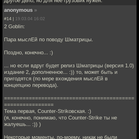
другое дело, но для нее грузовик нужен.
anonymous
»
#14 |
19.03.04 16:02
2 Goblin:
Пара мыслЕй по поводу Шматрицы.
Поздно, конечно... :)
... но если вдруг будет релиз Шматрицы (версия 1.0)
издание 2, дополненное... :)) то, может быть и
пригодятся (по мере вхождения мыслЕй в
концепцию перевода).
==========================================
================
Тема первая, Counter-Strikовская. :)
(я, конечно, понимаю, что Counter-Strike ты не
жалуешь... :)) )
Некоторые моменты, по-моему, никак не были