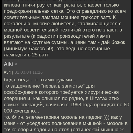
киловаттники рвутся как гранаты, спасает только
предохранительная сетка. Это справедливо ко всем
осветительным лампам мощнее трехсот ватт. К
сожалению, многие любители, сталкивающиеся с
мощной осветительной техникой этого не знают, в
результате (к радости производителей ламп)
влетают на круглые суммы, а цены там - дай божок
(минимум баксов 50), это ведь не сортирные
лампадки в 25 ватт.
Aiki
»
#34 |
31.03.04 11:16
беда, беда... с этими руками...
то защемление "нерва в запястье" для
освобождения которого требуется хирургическая
операция и, как слышал по радио, в Штатах этих
самых операций, начиная с 1998 года проводят по 80
000 ежегодно...
то, блин, элементарная мозоль на ладони ))) как у
меня - от усердного пользования мышкой - мозоль в
точке опоры ладони на стол (оптической мышью-ж