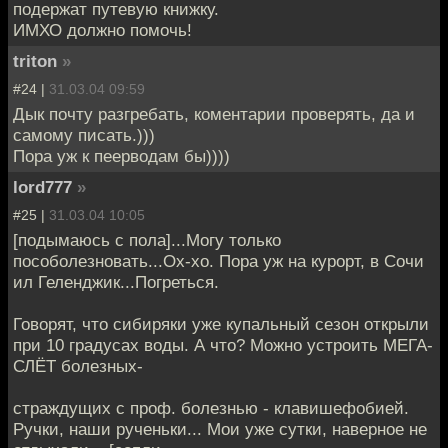
подержат путевую книжку.
ИМХО должно помочь!
triton
»
#24 |
31.03.04 09:59
Дык почту разгребать, коментарии проверять, да и
самому писать.)))
Пора уж к пеерводам бы))))
lord777
»
#25 |
31.03.04 10:05
[подымаюсь с пола]...Могу только
пособолезновать...Ох-хо. Пора уж на курорт, в Сочи
ил Геленджик...Погреться.
Говорят, что сибиряки уже купальный сезон открыли
при 10 градусах воды. А что? Можно устроить МЕГА-
СЛЁТ болезных-
страждущих с проф. болезнью - клавишефобией.
Ручки, наши рученьки... Мои уже сутки, наверное не