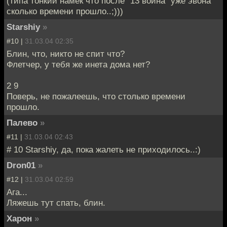
(типа тонкий намек что после "13 воина" уже эвона
сколько времени прошло..;)))
Starshiy
»
#10 |
31.03.04 02:35
Блин, что, никто не спит что?
Флетчер, у тебя же инета дома нет?
2 9
Поверь, не пожалеешь, что столько времени
прошло.
Палево
»
#11 |
31.03.04 02:43
# 10 Starshiy, да, пока жалеть не приходилось..:)
Dron01
»
#12 |
31.03.04 02:59
Ага...
Ляжешь тут спать, блин.
Харон
»