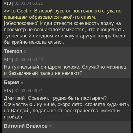
#13 |
31.03.04 03:21
>> to Goblin: В левой руке от постоянного стука по
клавишам образовался какой-то спазм.
[обеспокоенно] Идеи отнести конечность врачу на
просмотр не возникало? Имхается, что прощелкать
туннельный синдром или какую другую хворь было
бы крайне нежелательно...
Teemon
»
#14 |
31.03.04 03:42
На туннельный синдром похоже. Случайно мизинец
и безымянный палец не немеют?
Берия
»
#15 |
31.03.04 06:51
Дмитрий Юрьевич, трудно быть пастырем?
Сочувствую...ну ничё, скоро лето, сгоняете куда-нить
на Валдай , подальше от электричества, может и
пройдёт
Виталий Вивалов
»