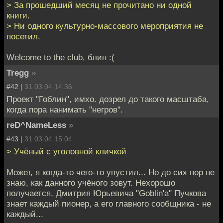
> За прошедший месяц не прочитано ни одной
книги.
> Ни одного культурно-массового мероприятия не
посетил.
Welcome to the club, блин :(
Tregg
»
#42 |
31.03.04 14:36
Проект "Гоблин", имхо. дозрел до такого масштаба,
когда пора нанимать "негров".
reD^NameLess
»
#43 |
31.03.04 15:04
> Учёный с уголовной кличкой
Может, я когда-то чего-то упустил... Но до сих пор не
знаю, как данного учёного зовут. Нехорошо
получается, Дмитрия Юрьевича "Goblin'а" Пучкова
знает каждый пионер, а его главного сообщника - не
каждый...