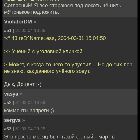
Согласный! Я все стараюся под локоть чё-нить
мЯгонькое подложить.
ViolatorDM
»
#51 |
31.03.04 18:36
># 43 reD^NameLess, 2004-03-31 15:04:50
>> Учёный с уголовной кличкой
> Может, я когда-то чего-то упустил... Но до сих пор
не знаю, как данного учёного зовут.
Дык, Доцент ;-)
vasya
»
#52 |
31.03.04 18:59
комменты запрети ;)
sergvs
»
#53 |
31.03.04 20:25
Это просто месяц был такой с...ный - март в