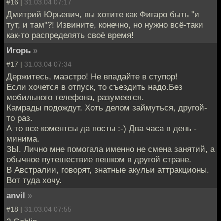
#16 |
31.03.04 07:17
Дмитрий Юрьевич, вы хотите как Фигаро быть "и
тут, и там"?! Извините, конечно, но нужно всё-таки
как-то распределять своё время!
Игорь
»
#17 |
31.03.04 07:34
Держитесь, маэстро! Не впадайте в ступор!
Если хочется в отпуск, то съездить надо.Без
мобильного телефона, разумеется.
Камрады подождут. Хоть делом займуться, другой-
то раз.
А то все коментсы да посты :-) Два часа в день -
минима.
ЗЫ. Лично мне помогала именно не смена занятий, а
обычное путешествие пешком в другой стране.
В Австралии, говорят, знатные акульи аттракционы.
Вот туда хочу.
anvil
»
#18 |
31.03.04 07:55