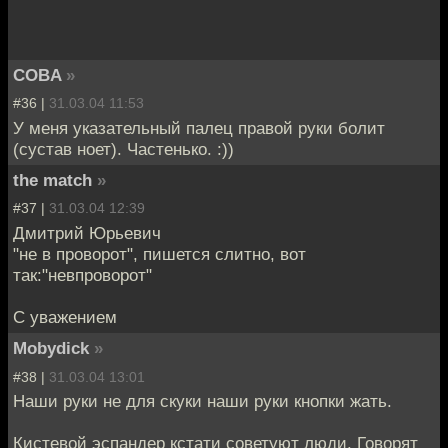
COBA
»
#36 |
31.03.04 11:53
У меня указательный палец правой руки болит
(сустав ноет). Частенько. :))
the match
»
#37 |
31.03.04 12:39
Дмитрий Юрьевич
"не в проворот", пишется слитно, вот
так:"невпроворот"
С уважением
Mobydick
»
#38 |
31.03.04 13:01
Наши руки не для скуки наши руки кнопки жать.
Кистевой эспандер кстати советуют люди. Говорят