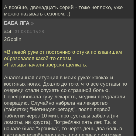
А вообще, двенадцать серий - тоже неплохо, уже
можно называть сезоном. ;)
БАБА ЯГА
»
#44 |
31.03.04 15:28
2Goblin
>В левой руке от постоянного стука по клавишам
образовался какой-то спазм.
>Пальцы начали зверски щёлкать.
Аналогичная ситуация в моих руках крюках и
костяных ногах. Дошло до того, что все суставы по
очереди стали опухать со страшной болью.
Перепробовала кучу лекарств, медики предлагали
операцию. Случайно набрела на лекарство
(таблетки) "Метиндол-ретард", после первой
таблетки через 10 мин. про суставы забыла (ни
ломоты, ни хруста). Потребляю пять лет. Т.к. в
начале была "хроника", то через день-два боль в
суставах возобновлялась, при первых симтомах