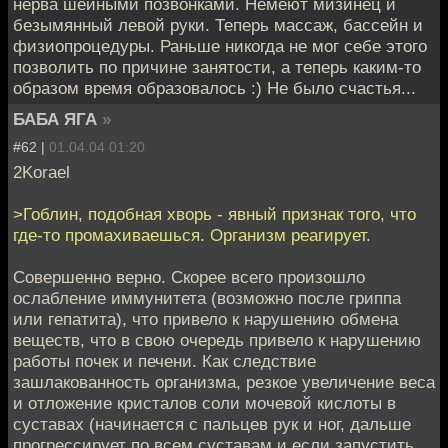
нерва шейными позвонками. Немеют мизинец и
безымянный левой руки. Теперь массаж, бассейн и
физиопроцедуры. Раньше никогда не мог себе этого
позволить по причине занятости, а теперь каким-то
образом время образовалось :) Не было счастья...
БАБА ЯГА
»
#62 |
01.04.04 01:20
2Korael
>Гоблин, подобная хворь - явный признак того, что
где-то промахиваешься. Организм реагирует.
Совершенно верно. Скорее всего произошло
ослабление иммунитета (возможно после гриппа
или гепатита), что привело к нарушению обмена
веществ, что в свою очередь привело к нарушению
работы почек и печени. Как следствие
зашлакованность организма, резкое увеличение веса
и отложение кристалов соли мочевой кислоты в
суставах (начинается с пальцев рук и ног, дальше
прогрессирует по всем суставам и если запустить,