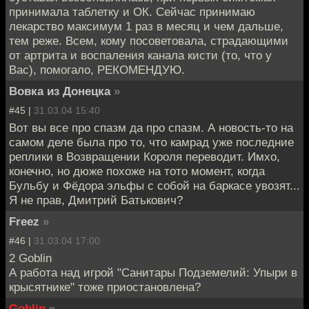
принимала таблетку и ОК. Сейчас принимаю
лекарство максимум 1 раз в месяц и чем дальше,
тем реже. Всем, кому посоветовала, страдающими
от артрита и воспаления канала кисти (то, что у
Вас), помогало, РЕКОМЕНДУЮ.
Вовка из Донецка
»
#45 |
31.03.04 15:40
Вот вы все про спазм да про спазм. А новость-то на
самом деле была про то, что камрад уже последние
реплики в Возвращении Короля переводит. Имхо,
конечно, но дюже похоже на тото момент, когда
Бульбу и Фёдора эльфы с собой на баркасе увозят...
Я не прав, Дмитрий Батькович?
Freez
»
#46 |
31.03.04 17:00
2 Goblin
А работа над игрой "Санитары Подземелий: Упыри в
крысятнике" тоже приостановлена?
Goblin
»