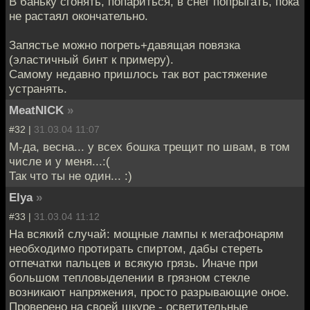
В баньку сгонять, попариться, в снег попрыгать, пока
не растаял окончательно.
Запястье можно погреть+давящая повязка
(эластичный бинт к примеру).
Самому недавно пришлось так вот растяжение
устранять.
MeatNICK
»
#32 |
31.03.04 11:07
М-да, весна... у всех бошка трещит по швам, в том
числе и у меня...:(
Так что ты не один... :)
Elya
»
#33 |
31.03.04 11:12
На всякий случай: мощные лампы к мегафонарям
необходимо протирать спиртом, дабы стереть
отпечатки пальцев и всякую грязь. Иначе при
большом тепловыделении в грязном стекле
возникают напряжения, просто разрывающие оное.
Проверено на своей шкуре - осветительные