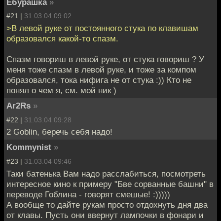
Ебурашка
»
#21 |
31.03.04 09:02
>В левой руке от постоянного стука по клавишам
образовался какой-то спазм.
Спазм говориш в левой руке, от стука говориш ? У
меня тоже спазм в левой руке, и тоже за компом
образовался, тока нифига не от стука :)) Кто не
понял о чем я, см. мой ник )
Ar2Rs
»
#22 |
31.03.04 09:28
2 Goblin, беречь себя надо!
Kommynist
»
#23 |
31.03.04 09:46
Таки батенька Вам надо расслабиться, посмотреть
интересное кино к примеру "Бве сорванные башни" в
переводе Гоблина - говорят смешые! :)))))
А вообще то дайте рукам просто отдохнуть дня два
от клавы. Пусть они ввернут лампочки в фонари и