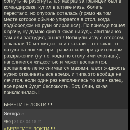
согнуть не разогнуть, а я как раз за границей был в
командировке, купил в аптеке мазь, болеть
перестало, но опухоль осталась (прямо на том
месте которое обычно упирается в стол, когда
подбородком на руки опираешся). По приезде пошел
к врачу, ну думаю фигня какая нибудь, авитаминоз
там или застудил, ан нет ! Воткнули иглу с отсосом,
оскачали 10 мл жидкости и сказали - это какая то
пазуха на локтях, при травмах или при длительном
раздражении (ну т.е. когда по столу ими елозишь),
наполняется жидкостью и может воспалятся,
воспаление легко снимается мазями, а вот жидкость
нужно откачивать все время, и типа это вообще не
лечится, если один раз наполнилась то все - капец,
все время будет беспокоить. Вот, блин, какая
приключилась !
БЕРЕГИТЕ ЛОКТИ !!!
Serёga
»
#50 |
31.03.04 18:21
>БЕРЕГИТЕ ЛОКТИ !!!