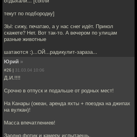
отдыхали... [сопли
текут по подбородку]
ЗЫ: сижу, печатаю, а у нас снег идёт. Прикол
скажете? Нет. Вот так-то. А вечером по улицам
разные животные
шатаются :)...ОЙ...радикулит-зараза...
Юрий
»
#26 |
31.03.04 10:06
Д.И.!!!!
Срочно в отпуск и подальше от родных мест!
На Канары (океан, аренда яхты + поездка на джипах
на вулкан)!
Масса впечатлениев!
Заодно фотик и камеру испытаешь.