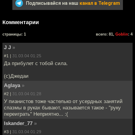
Подписывайся на наш
канал в Telegram
Комментарии
cтраницы: 1
всего: 81,
Goblin
: 4
J J
»
#1 |
31.03.04 01:25
Да прибулет с тобой сила.
(с)Джедаи
Aglaya
»
#2 |
31.03.04 01:28
У пианистов тоже частелько от усердных занятий
спазмы в руках бывают, называется такое - "руку
переиграть" Неприятно... :(
Iskander_77
»
#3 |
31.03.04 01:29