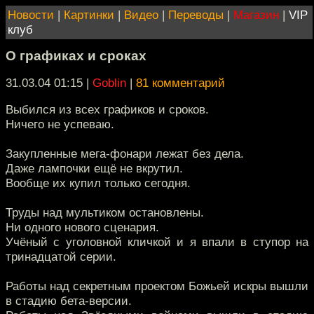
Новости
|
Картинки
|
Видео
|
Переводы
|
Магазин
|
VIP
клуб
О графиках и сроках
31.03.04 01:15
|
Goblin
|
81 комментарий
Выбился из всех графиков и сроков.
Ничего не успеваю.
Закупленные мега-фонари лежат без дела.
Даже лампочки ещё не вкрутил.
Вообще их купил только сегодня.
Труды над мультиком остановлены.
Ни одного нового сценария.
Учёный с уголовной кличкой и я впали в ступор на
тринадцатой серии.
Работы над секретным проектом Божьей искры вышли
в стадию бета-версии.