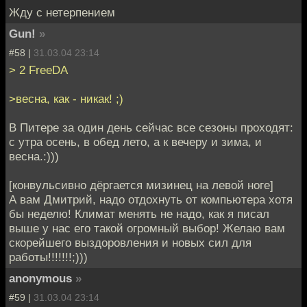
Жду с нетерпением
Gun!
»
#58 |
31.03.04 23:14
> 2 FreeDA
>весна, как - никак! ;)
В Питере за один день сейчас все сезоны проходят:
с утра осень, в обед лето, а к вечеру и зима, и
весна.:)))
[конвульсивно дёргается мизинец на левой ноге]
А вам Дмитрий, надо отдохнуть от компьютера хотя
бы неделю! Климат менять не надо, как я писал
выше у нас его такой огромный выбор! Желаю вам
скорейшего выздоровления и новых сил для
работы!!!!!!!;)))
anonymous
»
#59 |
31.03.04 23:14