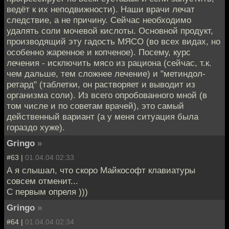
ведёт к их неподвижности). Наши врачи лечат
следствие, а не причину. Сейчас необходимо
удалять соли мочевой кислоты. Основной продукт,
производящий эту гадость МЯСО (во всех видах, но
особенно жаренное и копченое). Посему, курс
лечения - исключить мясо из рациона (сейчас, т.к.
чем дальше, тем сложнее лечение) и "метиндол-
ретард" (таблетки, он растворяет и выводит из
организма соли). Из всего опробованного мной (в
том числе и по советам врачей), это самый
действенный вариант (а у меня ситуация была
гораздо хуже).
Gringo
»
#63 |
01.04.04 02:33
А я слышал, что скоро Майкософт клавиатуры
совсем отменит...
С первым опреля )))
Gringo
»
#64 |
01.04.04 02:34