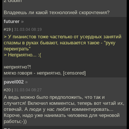
2 Goblin
Владеешь ли какой технологией скорочтения?
futurer
»
#19 |
31.03.04 08:19
> У пианистов тоже частелько от усердных занятий
спазмы в руках бывают, называется такое - "руку
переиграть"
> Неприятно... :(
неприятно?!
мягко говоря - неприятно, [censored]
pavel002
»
#20 |
31.03.04 08:27
А ведь можно было предположить, что так и
случится! Включил комментсы, теперь вот читай их,
отвечай. А люди у нас любят комментировать...
Короче, надо уже нанимать человека для черновой
работы;-))