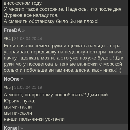
високосном году.
У многих такое состояние. Надеюсь, что после дня
Дураков все наладится.
А сменить обстановку было бы не плохо!
FreeDA
»
#54 |
31.03.04 20:44
Если начали неметь руки и щелкать пальцы - пора
устраивать передышку на недельку-полторы, иначе
начнут щелкать мозги, а это уже похуже будет..! Для
руки могу посоветовать теплые ванночки с морской
солью и побольше витаминов..весна, как - никак! ;)
NoOne
»
#55 |
31.03.04 21:19
А может, по-простому попробовать? Дмитрий
Юрьич, ну-ка:
мы чи-та-ли
мы пи-са-ли
на-ши паль-чи-ки ус-та-ли
Korael
»