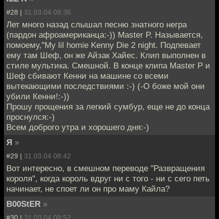
#28 |
31.03.04 08:36
Лет много назад слышал песню знатного негра
(пардон афроамериканца:-)) Master P. Называется,
помоему,"My lil homie Kenny Die 2 night. Подпевает
ему там Шеф, он же Айзак Хайес. Клип выполнен в
стиле мультика. Смешной. В конце клипа Мaster P и
Шеф сбивают Кенни на машине со всеми
вытекающими последствиями :-) (-О боже мой они
убили Кенни!:-))
Прошу прощения за легкий сумбур, еще не до конца
проснулся:-)
Всем доброго утра и хорошего дня:-)
Я
»
#29 |
31.03.04 08:42
Вот интересно, в смешном переводе "Развращения
короля", когда король вдруг ни с того - ни с сего петь
начинает, не споет ли он про маму Кайла?
B00StER
»
#30 |
31.03.04 08:52