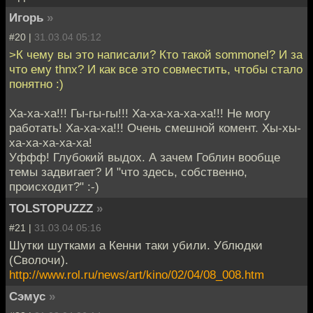
Игорь
»
#20 |
31.03.04 05:12
>К чему вы это написали? Кто такой sommonel? И за
что ему thnx? И как все это совместить, чтобы стало
понятно :)
Ха-ха-ха!!! Гы-гы-гы!!! Ха-ха-ха-ха-ха!!! Не могу
работать! Ха-ха-ха!!! Очень смешной комент. Хы-хы-
ха-ха-ха-ха-ха!
Уффф! Глубокий выдох. А зачем Гоблин вообще
темы задвигает? И "что здесь, собственно,
происходит?" :-)
TOLSTOPUZZZ
»
#21 |
31.03.04 05:16
Шутки шутками а Кенни таки убили. Ублюдки
(Сволочи).
http://www.rol.ru/news/art/kino/02/04/08_008.htm
Сэмус
»