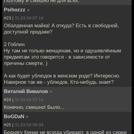
Поэтому и смешно не для всех.
Psihozzz
»
#23 |
31.03.04 07:14
Обалденная майка! А откуда? Есть в свободной,
доступной продаже?
2 Гоблин
Ну там не только женщинам, но и одушевлённым
предметам это говорится - в зависимости от
причины смерти. )
А как будет ублюдок в женском роде? Интересно.
Наверное так же - ублюдок. Кто-нибудь знает?
Виталий Вивалов
»
#24 |
31.03.04 07:14
Конечно, смешно! Было...
BoGDaN
»
#25 |
31.03.04 08:04
Беднягу Кенни не всегда убивают, в одной из серии