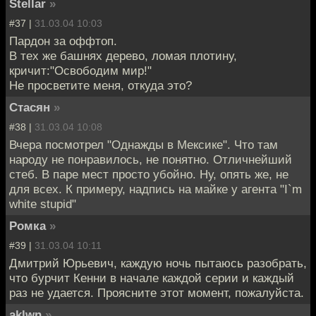
Stellar
»
#37 |
31.03.04 10:03
Пардон за оффтоп.
В тех же башнях дерево, ломая плотину,
кричит:"Освободим мир!"
Не просветите меня, откуда это?
Стасян
»
#38 |
31.03.04 10:08
Вчера посмотрел "Однажды в Мексике". Что там
народу не понравилось, не понятно. Отличнейший
стеб. В паре мест просто убойно. Ну, опять же, не
для всех. К примеру, надпись на майке у агента "I`m
white stupid"
Ромка
»
#39 |
31.03.04 10:11
Дмитрий Юрьевич, каждую ночь пытаюсь разобрать,
что бурчит Кенни в начале каждой серии и каждый
раз не удается. Проясните этот момент, пожалуйста.
aklwn
»