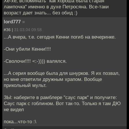
Хе-хе, вспоминать "как хороша была старая
лампочка" именно в духе Петросяна. Все-таки
возраст дает знать... без обид :)
lord777
»
#36 |
31.03.04 09:58
...А вчера, т.е. сегодня Кенни погиб на вечеринке.
-Они убили Кенни!!!!
-Сволочи!!!! <:-)))) валялся.
...А серия вообще была для шнурков. Я их позвал,
но мне ответили дружным храпом. Вообще
прикольный мульт.
ЗЫ: наберите в рамблере "саус парк" и получите:
Саус парк с гоблином. Вот так-то. Только я там ДЮ
не видел
пока...что-то :\