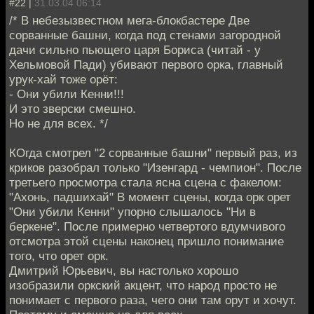
#22 |
31.03.04 06:14
/* В небезызвестном мега-блокбастере Две
сорванные башни, когда под стенами загородной
дачи сильно пьющего царя Бориса (читай - у
Хельмовой Пади) убивают первого орка, главный
урук-хай тоже орёт:
- Они убили Кенни!!!
И это зверски смешно.
Но не для всех. */
КОгда смотрел "2 сорванные башни" первый раз, из
криков разобрал только "Изенгард - чемпион". После
третьего просмотра стала ясна сцена с факелом:
"Ахонь, падшихай" В момент сцены, когда орк орет
"Они убили Кенни" упорно слышалось "Ни в
беркене". После примерно четвертого вдумчивого
отсмотра этой сцены наконец пришло понимание
того, что орет орк.
Дмитрий Юрьевич, вы настолько хорошо
изобразили оркский акцент, что народ просто не
понимает с первого раза, чего они там орут и хочут.