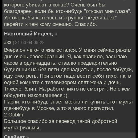
которого убивают в конце? Очень был бы
благодарен, если бы кто-нибудь "открыл мне глаза".
Уж очень бы хотелось из группы "не для всех"
перейти к тем кому смешно. Спасибо.
Настоящий Индеец
»
#33 |
31.03.04 09:28
Вчера он чего-то жив остался. У меня сейчас режим
дня очень своеобразный. Я, как правило, засыпаю
часов в одиннадцать, ставлю предварительно
будильник на без пяти двенадцать и, после побудки,
иду смотреть. При этом надо вести себя тихо, т.к. в
одной комнате с телевизором спят жена и дочь.
Тяжело, блин. На работе никто не смотрит. Не с кем
обсудить накопившееся :(
Парни, кто-нибудь знает можно ли купить этот мульт
где-нибудь в Москве, а то я много пропустил.
2 Goblin
Большое спасибо за перевод такой добротной
мультфильмы.
Скайнет
»