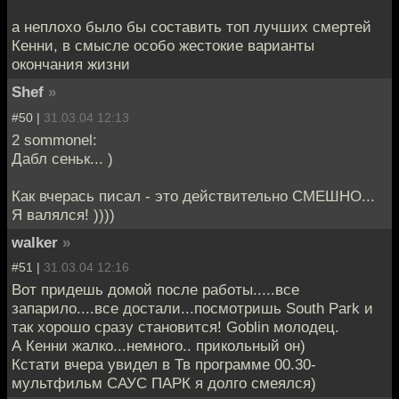
а неплохо было бы составить топ лучших смертей
Кенни, в смысле особо жестокие варианты
окончания жизни
Shef
»
#50 |
31.03.04 12:13
2 sommonel:
Дабл сеньк... )
Как вчерась писал - это действительно СМЕШНО...
Я валялся! ))))
walker
»
#51 |
31.03.04 12:16
Вот придешь домой после работы.....все
запарило....все достали...посмотришь South Park и
так хорошо сразу становится! Goblin молодец.
А Кенни жалко...немного.. прикольный он)
Кстати вчера увидел в Тв программе 00.30-
мультфильм САУС ПАРК я долго смеялся)