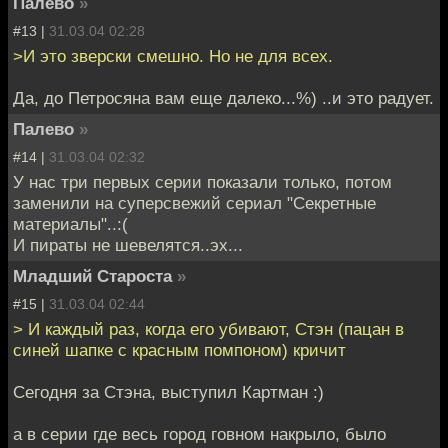
Палево
»
#13 |
31.03.04 02:28
>И это зверски смешно. Но не для всех.
Да, до Петросяна вам еще далеко...%) ..и это радует.
Палево
»
#14 |
31.03.04 02:32
У нас три первых серии показали только, потом
заменили на суперсвежий сериал "Секретные
материалы"..:(
И пираты не шевелятся..эх...
Младший Староста
»
#15 |
31.03.04 02:44
> И каждый раз, когда его убивают, Стэн (пацан в
синей шапке с красным помпоном) кричит
Сегодня за Стэна, выступил Картман :)
а в серии где весь город говном накрыло, было