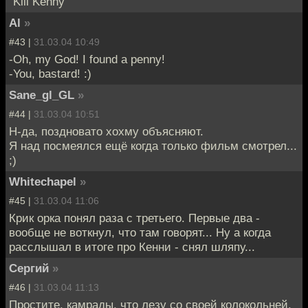
"Kill Kenny"
Al
»
#43 |
31.03.04 10:49
-Oh, my God! I found a penny!
-You, bastard! :)
Sane_gl_GL
»
#44 |
31.03.04 10:51
Н-да, поздновато хохму объясняют.
Я над посмеялся ещё когда только фильм смотрел...
;)
Whitechapel
»
#45 |
31.03.04 11:06
Крик орка понял раза с третьего. Первые два -
вообще не воткнул, что там говорят... Ну а когда
расслышал в итоге про Кенни - снял шляпу...
Сергий
»
#46 |
31.03.04 11:13
Простите, камрады, что лезу со своей колокольней,