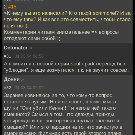
2
#15
>К чему вы это написали? Кто такой sommonel? И за
что ему thnx? И как все это совместить, чтобы стало
понятно :)
Комментарии читаем внимательнее => вопросы
отпадают сами собой :)
Detonator
»
#31 |
31.03.04 08:56
А помнится в первой серии south park перевод был
"ублюдки", я еще возмутился, т.к. не звучит совсем.
Донни
»
#32 |
31.03.04 09:02
Заранее извиняюсь за то, что кому-то вопрос
покажется глупым. Но я не понял, в чем смысл
шутки "Они убили Кенни!!!" и чего в ней такого
смешного? Смысл в том, что дважды, трижды,
четырежды и т.п. повторенная шутка становится
смешной? Или это пародия на то, что зачастую в
американских фильмах есть герой второго плана,