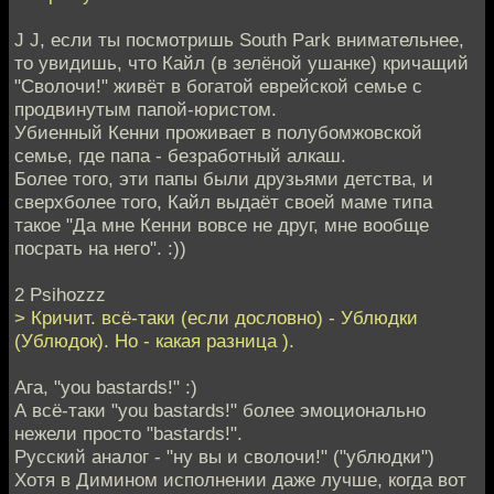
J J, если ты посмотришь South Park внимательнее,
то увидишь, что Кайл (в зелёной ушанке) кричащий
"Сволочи!" живёт в богатой еврейской семье с
продвинутым папой-юристом.
Убиенный Кенни проживает в полубомжовской
семье, где папа - безработный алкаш.
Более того, эти папы были друзьями детства, и
сверхболее того, Кайл выдаёт своей маме типа
такое "Да мне Кенни вовсе не друг, мне вообще
посрать на него". :))
2 Psihozzz
> Кричит. всё-таки (если дословно) - Ублюдки
(Ублюдок). Но - какая разница ).
Ага, "you bastards!" :)
А всё-таки "you bastards!" более эмоционально
нежели просто "bastards!".
Русский аналог - "ну вы и сволочи!" ("ублюдки")
Хотя в Димином исполнении даже лучше, когда вот