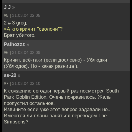
J J
»
#5 |
31.03.04 02:05
2 # 3 greg,
>А кто кричит "сволочи"?
Брат убитого.
Psihozzz
»
#6 |
31.03.04 02:09
Кричит. всё-таки (если дословно) - Ублюдки
(Ублюдок). Но - какая разница ).
ss-20
»
#7 |
31.03.04 02:10
К сожаению сегодня первый раз посмотрел South
Park Goblin Edition. Очень понравилось. Жаль
пропустил остальное.
Извините если уже этот вопрос задавали но..
Имеются ли планы заняться переводом The
Simpsons?