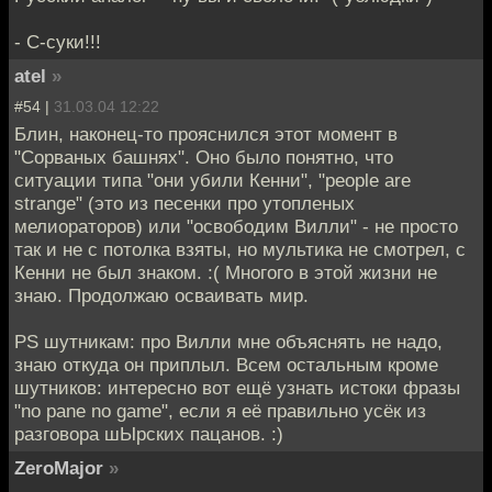
- С-суки!!!
atel
»
#54 |
31.03.04 12:22
Блин, наконец-то прояснился этот момент в
"Сорваных башнях". Оно было понятно, что
ситуации типа "они убили Кенни", "people are
strange" (это из песенки про утопленых
мелиораторов) или "освободим Вилли" - не просто
так и не с потолка взяты, но мультика не смотрел, с
Кенни не был знаком. :( Многого в этой жизни не
знаю. Продолжаю осваивать мир.
PS шутникам: про Вилли мне объяснять не надо,
знаю откуда он приплыл. Всем остальным кроме
шутников: интересно вот ещё узнать истоки фразы
"no pane no game", если я её правильно усёк из
разговора шЫрских пацанов. :)
ZeroMajor
»