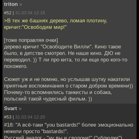
triton
»
#52 |
31.03.04 12:18
>В тех же башнях дерево, ломая плотину,
кричит:"Освободим мир!"
[тоже поправляя очки]
дерево кричит "Освободите Вилли". Кино такое
было, в детстве смотрел. Не наше кино. ДЮ не
переводил. )) Т ли про кита, то ли еще про кого-то
похожего.
Сюжет уж и не помню, но услышав шутку накатили
приятные воспоминания о старом добром времени))
Почему-то вспомнились танкисты и собака,
польский такой чудесный фильм. ))
Svart
»
#53 |
31.03.04 12:20
#18: "А всё-таки "you bastards!" более эмоционально
нежели просто "bastards!".
Русский аналог - "ну вы и сволочи!" ("ублюдки")