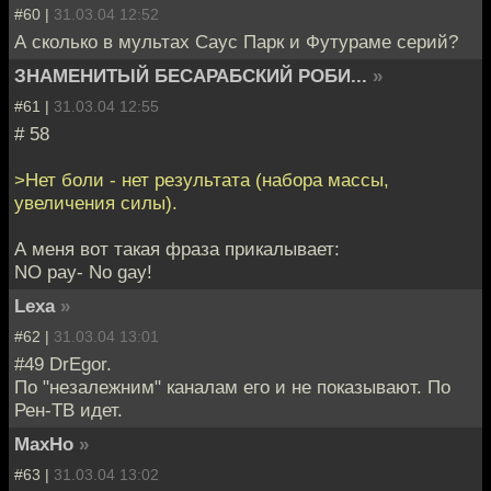
#60 |
31.03.04 12:52
А сколько в мультах Саус Парк и Футураме серий?
ЗНАМЕНИТЫЙ БЕСАРАБСКИЙ РОБИ...
»
#61 |
31.03.04 12:55
# 58
>Нет боли - нет результата (набора массы,
увеличения силы).
А меня вот такая фраза прикалывает:
NO pay- No gay!
Lexa
»
#62 |
31.03.04 13:01
#49 DrEgor.
По "незалежним" каналам его и не показывают. По
Рен-ТВ идет.
MaxHo
»
#63 |
31.03.04 13:02