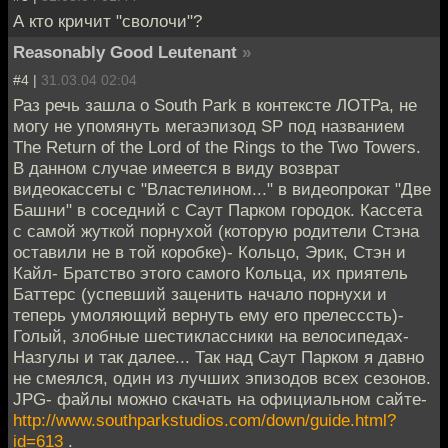
А кто кричит "сволочи"?
Reasonably Good Leutenant
»
#4 |
31.03.04 02:04
Раз речь зашла о South Park в контексте ЛОТРа, не
могу не упомянуть мегаэпизод SP под названием
The Return of the Lord of the Rings to the Two Towers.
В данном случае имеется в виду возврат
видеокассеты с "Властелином..." в видеопрокат "Две
Башни" в соседний с Саут Парком городок. Кассета
с самой жуткой порнухой (которую родители Стэна
оставили не в той коробке)- Кольцо, Эрик, Стэн и
Кайл- Братство этого самого Кольца, их приятель
Баттерс (успевший заценить начало порнухи и
теперь умоляющий вернуть ему его прелесссть)-
Голый, злобные шестиклассники на велосипедах-
Назгулы и так далее... Так над Саут Парком я давно
не смеялся, один из лучших эпизодов всех сезонов.
JPG- файлы можно скачать на официальном сайте-
http://www.southparkstudios.com/down/guide.html?
id=613
.