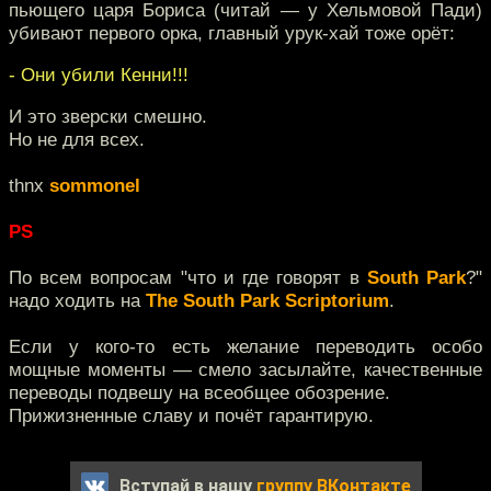
пьющего царя Бориса (читай — у Хельмовой Пади)
убивают первого орка, главный урук-хай тоже орёт:
- Они убили Кенни!!!
И это зверски смешно.
Но не для всех.
thnx
sommonel
PS
По всем вопросам "что и где говорят в
South Park
?"
надо ходить на
The South Park Scriptorium
.
Если у кого-то есть желание переводить особо
мощные моменты — смело засылайте, качественные
переводы подвешу на всеобщее обозрение.
Прижизненные славу и почёт гарантирую.
Вступай в нашу
группу ВКонтакте