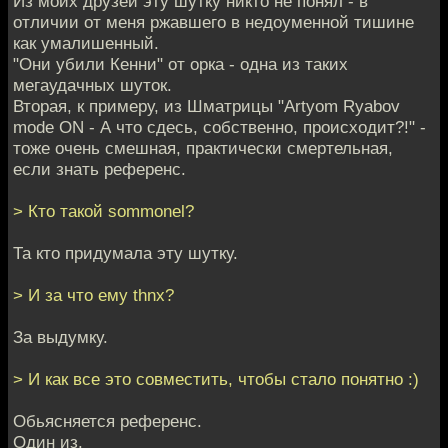
Из моих друзей эту шутку никто не понял - в
отличии от меня ржавшего в недоуменной тишине
как умалишенный.
"Они убили Кенни" от орка - одна из таких
мегаудачных шуток.
Вторая, к примеру, из Шматрицы "Artyom Ryabov
mode ON - А что сдесь, собственно, происходит?!" -
тоже очень смешная, практически смертельная,
если знать референс.
> Кто такой sommonel?
Та кто придумала эту шутку.
> И за что ему thnx?
За выдумку.
> И как все это совместить, чтобы стало понятно :)
Обьясняется референс.
Один из.