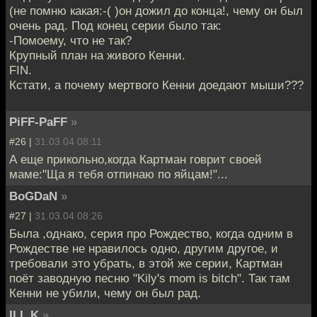
(не помню какая:-( )он дожил до конца!, чему он был
очень рад. Под конец серии было так:
-Помоему, что не так?
Крупный план на живого Кенни.
FIN.
Кстати, а почему мертвого Кенни доедают мыши???
PiFF-PaFF
»
#26 |
31.03.04 08:11
А еще прикольно,когда Картман говрит своей
маме:"Ща я тебя отпинаю по яйцам!"...
BoGDaN
»
#27 |
31.03.04 08:26
Была ,однако, серия про Рождество, когда одним в
Рождестве не нравилось одно, другим другое, и
требовали это убрать, в этой же серии, Картман
поёт заводную песню "Kily's mom is bitch". Так там
Кенни не убили, чему он был рад.
ILL K
»