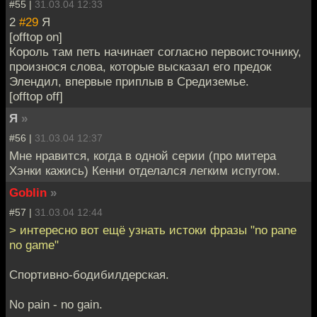
#55 |
31.03.04 12:33
2
#29
Я
[offtop on]
Король там петь начинает согласно первоисточнику,
произнося слова, которые высказал его предок
Элендил, впервые приплыв в Средиземье.
[offtop off]
Я
»
#56 |
31.03.04 12:37
Мне нравится, когда в одной серии (про митера
Хэнки кажись) Кенни отделался легким испугом.
Goblin
»
#57 |
31.03.04 12:44
> интересно вот ещё узнать истоки фразы "no pane
no game"
Спортивно-бодибилдерская.
No pain - no gain.