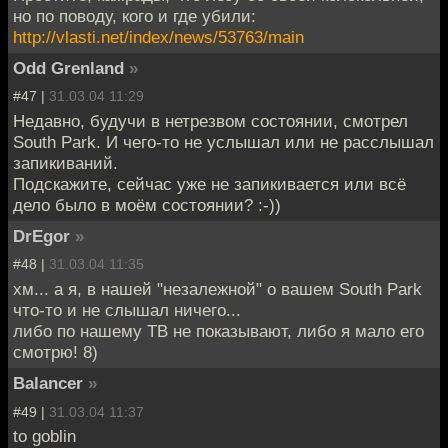
но по поводу, кого и где убили:
http://vlasti.net/index/news/53763/main
Odd Grenland
»
#47 |
31.03.04 11:29
Недавно, будучи в нетрезвом состоянии, смотрел
South Park. И чего-то не услышал или не расслышал
запикиваний.
Подскажите, сейчас уже не запикивается или всё
дело было в моём состоянии? :-))
DrEgor
»
#48 |
31.03.04 11:35
хм... а я, в нашей "незалежной" о вашем South Park
что-то и не слышал ничего...
либо по нашему ТВ не показывают, либо я мало его
смотрю! 8)
Balancer
»
#49 |
31.03.04 11:37
to goblin