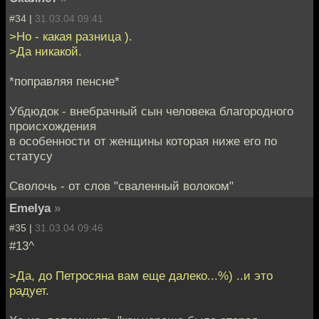
#34 |
31.03.04 09:41
>Но - какая разница ).
>Да никакой.
*поправляя пенсне*
Убдюдок - внебрачный сын человека благородного
происхождения
в особенности от женщины которая ниже его по
статусу
Сволочь - от слов "сваленный волоком"
Emelya
»
#35 |
31.03.04 09:46
#13^
>Да, до Петросяна вам еще далеко...%) ..и это
радует.