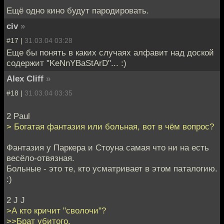
Ещё одно кино будут пародировать.
civ
»
#17 |
31.03.04 03:28
Еще бы понять в каких случаях алфавит над доской
содержит "KeNnYBaStArD"... :)
Alex Cliff
»
#18 |
31.03.04 03:35
2 Paul
> Богатая фантазия или больная, вот в чём вопрос?
Фантазия у Паркера и Стоуна самая что ни на есть
весёло-отвязная.
Больные - это те, кто усматривает в этом паталогию.
:)
2 J J
>А кто кричит "сволочи"?
>>Брат убитого.