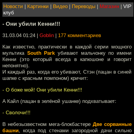
Новости
|
Картинки
|
Видео
|
Переводы
|
Магазин
|
VIP
клуб
- Они убили Кенни!!!
31.03.04 01:24
|
Goblin
|
177 комментариев
Как известно, практически в каждой серии мощного
мультика
South Park
убивают мальчонку по имени
Кенни (это который всегда в капюшоне и говорит
непонятно).
И каждый раз, когда его убивают, Стэн (пацан в синей
шапке с красным помпоном) кричит:
- О боже мой! Они убили Кенни!!!
А Кайл (пацан в зелёной ушанке) подхватывает:
- Сволочи!!!
В небезызвестном мега-блокбастере
Две сорванные
башни
, когда под стенами загородной дачи сильно