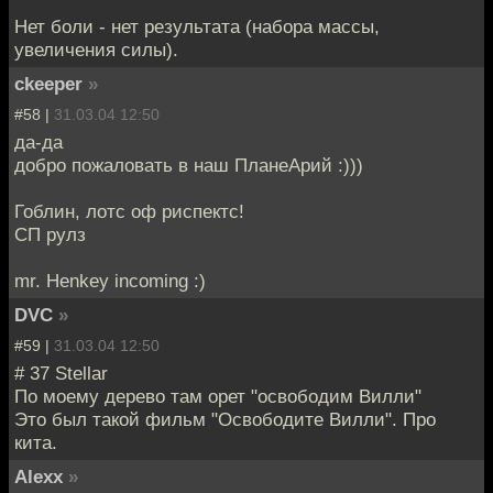
Нет боли - нет результата (набора массы,
увеличения силы).
ckeeper
»
#58 |
31.03.04 12:50
да-да
добро пожаловать в наш ПланеАрий :)))
Гоблин, лотс оф риспектс!
СП рулз
mr. Henkey incoming :)
DVC
»
#59 |
31.03.04 12:50
# 37 Stellar
По моему дерево там орет "освободим Вилли"
Это был такой фильм "Освободите Вилли". Про
кита.
Alexx
»