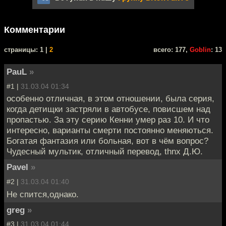
Комментарии
cтраницы: 1 |
2
всего: 177,
Goblin
: 13
PauL
»
#1 |
31.03.04 01:34
особенно отличная, в этом отношении, была серия,
когда детищки застряли в автобусе, повисшем над
пропастью. За эту серию Кенни умер раз 10. И что
интересно, варианты смерти постоянно меняються.
Богатая фантазия или больная, вот в чём вопрос?
Чудесный мультик, отличный перевод, thnx Д.Ю.
Pavel
»
#2 |
31.03.04 01:40
Не спится,однако.
greg
»
#3 |
31.03.04 01:44