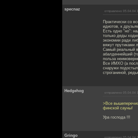
specnaz
отправлено 05.04.04 
Практически со вс
идиотов, к друзья
Есть одно "но": н
только деды ходил
экономии ради либ
вяжут прутиками л
Самый реальный ве
абалденнейший (то
польза неимоверн
Все ИМХО (а после 
снаружи подостыл,
строганиной, редь
Hedgehog
отправлено 05.04.04 
>Все вышеперечисл
финской сауны!
Ура господа !!!
Gringo
отправлено 05.04.04 