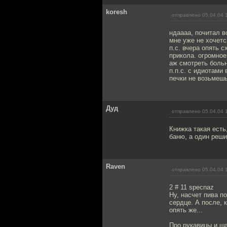
koresh
отправлено 05.04.04 
ндаааа, почитал в
мне уже не хочетс
п.с. вчера опять 
прикола. огромное
аж смотреть больно
п.п.с. с идиотами 
печки не возьмешь
Дуд
отправлено 05.04.04 
Книжка такая есть
баню, а один реши
Raven
отправлено 05.04.04 
2 # 11 specnaz
Ну, насчет пива п
сердце. А после, 
опять же...
Про рукавицы и ша