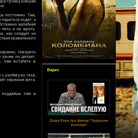
ару-тройку ковшей
ые.
ь постоянно. Там,
 париться ходят, а
обственно целебная
е пить и не жрать.
о, как следует не
ствия правильного
веренно, говорить
 зачем он делает.
, чем вступить в
Видео
с разбегу из таза,
аёт перечная мята.
а поддаёшь сам и
Дядя Вова про фильм "Свидание
вслепую"