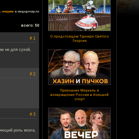
ь
лендинг
в megagroup.ru
всего: 50
О предстоящем Турнире Святого
# 1
Георгия
ае не для сухой,
# 2
Признание Меркель и
возвращение России в большой
спорт
# 3
няющий роль мозга,