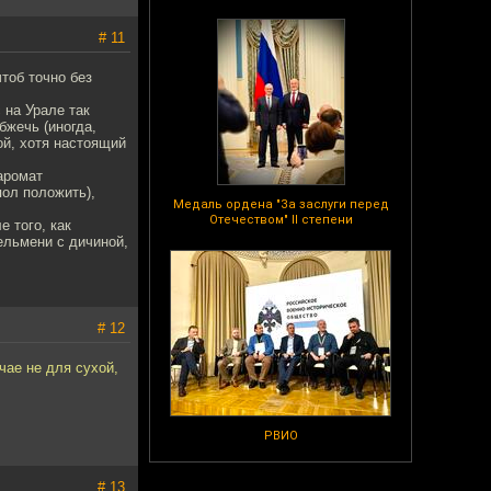
# 11
чтоб точно без
 на Урале так
бжечь (иногда,
ой, хотя настоящий
аромат
пол положить),
Медаль ордена "За заслуги перед
Отечеством" II степени
е того, как
ельмени с дичиной,
# 12
чае не для сухой,
РВИО
# 13