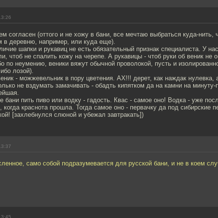
13:26
ем согласен (оттого и не хожу в бани, все мечтаю выбраться куда-нить, 
м в деревню, например, или куда еще).
аличие шапки и рукавиц не есть обязательный признак специалиста. У нас
и, чтоб не спалить кожу на черепе. А рукавицы - чтоб руки об веник не о
о по неумению, веники вяжут обычной проволокой, пусть и изолированн
ибо лозой).
ник - можжевельник в пору цветения. АХ!!! дерет, как наждак нулевка, 
лько не вздумать замачивать - обадть кипятком да на камни на минуту-
ейшая.
бани пить пиво или водку - гадость. Квас - самое оно! Водка - уже посл
 когда краснота прошла. Тогда самое оно - первачку да под сибирские п
кой! [захлебнулся слюной и убежал завтракать])
13:37
енное, само собой подразумевается для русской бани, и не в коем слу
13:45