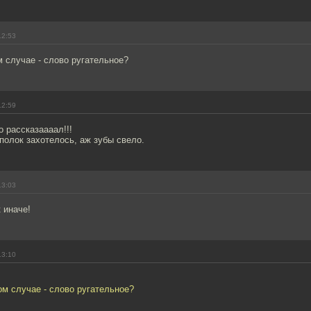
12:53
м случае - слово ругательное?
12:59
о рассказаааал!!!
 полок захотелось, аж зубы свело.
13:03
 иначе!
13:10
ом случае - слово ругательное?