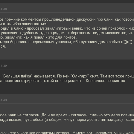
14:38
се прежние комментсы прошлонедельной дискуссии про бани. как говорит
я в талибан записываться.
сходил в баню - пробовал эвкалиптовый веник, что из сочей приволок - н
 уважение к дубовым, где-то рядом - к березовым. видел мазохистов, чт
. эвкалипт, как я понял - это для понтов.
вчера боролись с переменным успехом, ибо рукавицу дома забыл (((((((((.
ся.
14:39
, "Большая пайка" называется. По ней "Олигарх" снят. Там вот тоже при
л продемонстрировать, какой он специалист... Кончилось неприятно.
14:43
осле бани не согласен. До и во время - согласен, сильно это дело повыш
когда вышел, чуть обсох (в общем, минут через десять-пятнадцать) - сам
пку - это у кого как организьм устроен. У меня вот, например, уши к жа