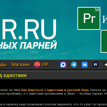
оды
Магазин
VIP
ад идиотами
ровал на тему
Как бороться с идиотами в русской бане
. Нельзя не 
ные проблемы, а с идиотами проникшими в баню — вообще караул. 
шь в парилку, надо громовым голосом закричать: что-то у вас тут прохл