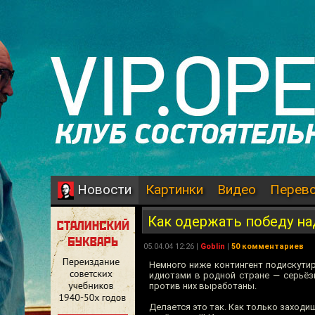
Картинки
Видео
Перев
Новости
Как одержать победу н
05.04.04 12:26 |
Goblin
|
50 комментариев
Немного ниже контингент подискути
идиотами в родной стране — серьёз
против них выработаны.
Делается это так. Как только заходи