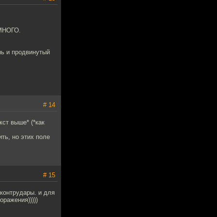
 МНОГО.
нь и продвинутый
# 14
кст выше* (*как
ть, но этих поле
# 15
 контрудары. и для
ражения)))))