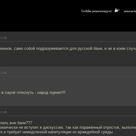
Goblin рекомендует
заказат
12:36
нное, само собой подразумевается для русской бани, и не в коем случ
12:46
 в сауне плеснуть - народ оценит!!!
12:48
упать вне бани???
физически не вступят в дискуссию, так как поражённый отросток, выпол
я и требует немедленной капитуляции из враждебной среды...