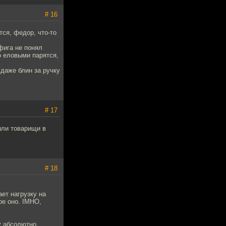
# 16
ся, федор, что-то
ифига не понял
о еловыми парятся,
 даже блин за ручку
# 17
шли товарищи в
# 18
ает нагрузку на
ое оно. IMHO,
ру абсолютно