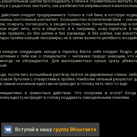
ов решительным шагом проследовать к печке и стремительно метнуть п
олку и с радостью смотреть, как разбегаются непривычные и малохольн
действия следует предпринимать только в той бане, в которую ходиш
 знаешь постоянный контингент. Большинство посетителей бани — они не
вом, пожрать, поговорить, а заодно и помыться. Качественный пар и с
они ходят пить, есть и общаться. А я, например, хожу париться. А н
как правило, он без шапки и без рукавицы. А без шапки, как известн
пары-тройки ковшей пассажиры, не в силах вынести целебного воздей
и каждом следующем заходе в парилку. Вести себя следует бодро, у
атление о тебе как о специалисте — человеке твёрдо знающем, что и
никогда не обсуждаются. Для малограмотных лучше сразу убежать
вым.
де, после чего волшебный раствор льётся на деревянные стенки: либо 
ссовой бутылки с отверстием в пробке. Наиболее сильный результат д
же самым конченым идиотам не приходит в голову лить чего-то ещё.
 инициативы и грамотные действия. Что получаем в итоге? Когд
ному идиоту не придёт в голову поддавать самодельными помоями.
Вступай в нашу
группу ВКонтакте