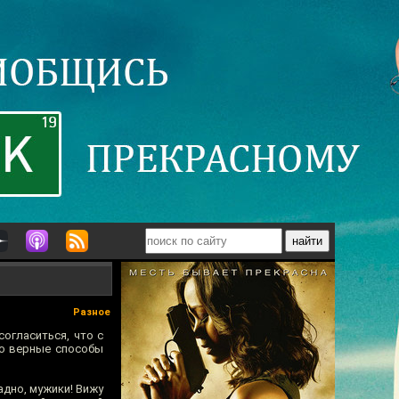
Разное
согласиться, что с
Но верные способы
адно, мужики! Вижу