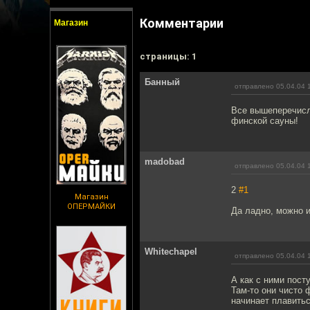
Комментарии
Магазин
cтраницы: 1
Банный
отправлено 05.04.04 
Все вышеперечисле
финской сауны!
madobad
отправлено 05.04.04 
2
#1
Магазин
ОПЕРМАЙКИ
Да ладно, можно и
Whitechapel
отправлено 05.04.04 
А как с ними пост
Там-то они чисто 
начинает плавитьс