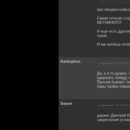
про общероссийск
Самая плохая стор
МЕГАМНОГО!
И еще есть другое
чувак...
И как вообще отли
Karbophos
отправлено 05.04.04 
Да, а я то думал,
одержать победу 
Причем бывают так
пары тройки ковше
Берия
отправлено 05.04.04 
держит Дмитрий Юр
закрепления успех