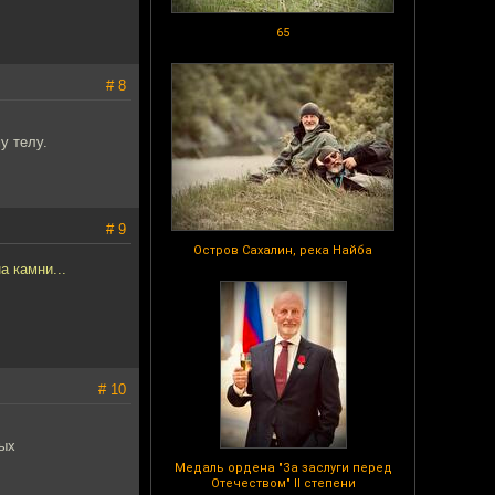
65
# 8
у телу.
# 9
Остров Сахалин, река Найба
а камни...
# 10
мых
Медаль ордена "За заслуги перед
Отечеством" II степени