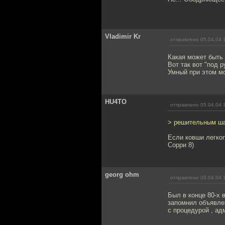
Vladimir Kr
отправлено 05.04.04 
Какая может быть 
Вот так вот "под 
Умный при этом мо
HU4TO
отправлено 05.04.04 
> решительным шаг
Если ковши легкоп
Сорри 8)
georg ohm
отправлено 05.04.04 
Был в конце 80-х 
запомнил объявлен
с процедурой , ад