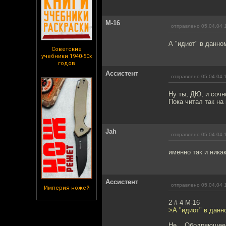
M-16
отправлено 05.04.04 
А "идиот" в данно
Советские
учебники 1940-50х
годов
Ассистент
отправлено 05.04.04 
Ну ты, ДЮ, и сочн
Пока читал так на
Jah
отправлено 05.04.04 
именно так и никак
Ассистент
отправлено 05.04.04 
Империя ножей
2 # 4 M-16
>А "идиот" в данн
Не... Ободряющее