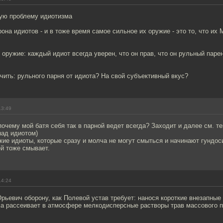
ую проблему идиотизма
она идиотов - и в тоже время самое сильное их оружие - это то, что их
 оружие: каждый идиот всегда уверен, что он прав, что он рульный паре
чить: рульного парня от идиота? На свой субъективный вкус?
13:49
 почему мой батя себя так в парной ведет всегда? Заходит и далее см. те
над идиотом)
ие идиоты, которые сразу и молча не могут смыться и начинают гундоси
й тоже смывает.
14:24
ьевич оборону, как Полевой устав требует: нанося короткие внезапные
а рассеивает в атмосфере мелкодисперсные растворы трав массового по