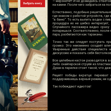
— мёрзнете!!! И не дожидаясь ответ
на камни. После чего забраться на п
Естественно, подобные решительные 
где знаком с работой устройств, где
"в баню". То есть выпить водки с пи
процедура их не шибко интересует, 
Случайного пассажира видно сразу: 
попаришься. Соответственно, после 
пара, разбегаются как тараканы.
Точно так же следует поступать пр
громко. Это неизменно создаёт впеч
Уверенные действия специалиста 
дискуссию и показать себя бестолко
Все целебные настои разводятся в во
либо снайперской струёй из пластма
Духан в парилке стоит такой, что да
Рецепт победы вкратце: перехват
поддерживаешь верный режим, ни од
Так побеждают идиотов!