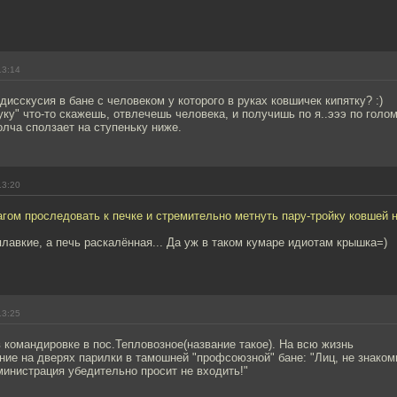
13:14
дисскусия в бане с человеком у которого в руках ковшичек кипятку? :)
руку" что-то скажешь, отвлечешь человека, и получишь по я..эээ по голом
лча сползает на ступеньку ниже.
13:20
ом проследовать к печке и стремительно метнуть пару-тройку ковшей н
лавкие, а печь раскалённая... Да уж в таком кумаре идиотам крышка=)
13:25
в командировке в пос.Тепловозное(название такое). На всю жизнь
ие на дверях парилки в тамошней "профсоюзной" бане: "Лиц, не знако
министрация убедительно просит не входить!"