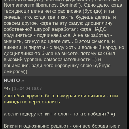
Normannorum libera nos, Domine!"). Одно дело, когда
твоя дисциплина четко расписана (бусидо) и ты
знаешь, что, когда, где и как ты будешь делать, и
совсем другое, когда ты эту самую дисциплину
собственной шкурой выработал: когда НАДО
подчиняться - подчиняешься. А не выработал -
значить, сгинул во цвете лет... В этом смысле, и
викинги, и пираты - с виду хоть и вольный народ, но
дисциплинка-то была на высоте, потому как был
высокий уровень самосознательности =) и
понимания, ради чего норовушку свою буйную
смиряем))
HU4TO
»
#47 |
15.04.04 16:07
> кто был круче в бою, самураи или викинги - они
никогда не пересекались
а если подерутся кит и слон - то кто победит? =)
Викинги однозначно решают - они все бородатые и