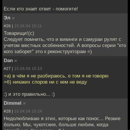
Если кто знает ответ - помогите!
Эл
»
#26 |
15.04.04 15:11
Товарищи!(с)
Следует помнить, что и викинги и самураи рулят с
учетом местных особенностей. А вопросы серии "кто
кого заборет" это к реконструкторам =)
Dan
»
#27 |
15.04.04 15:13
>а) в чём я не разбираюсь, о том я не говорю
>б) никаких споров ни с кем не веду
:) и это правильно... :)
Dimmel
»
#28 |
15.04.04 15:14
Недолюбливаю я этих, которые как понос... Резкие
больно. Мы, чукотские, больше любим, когда