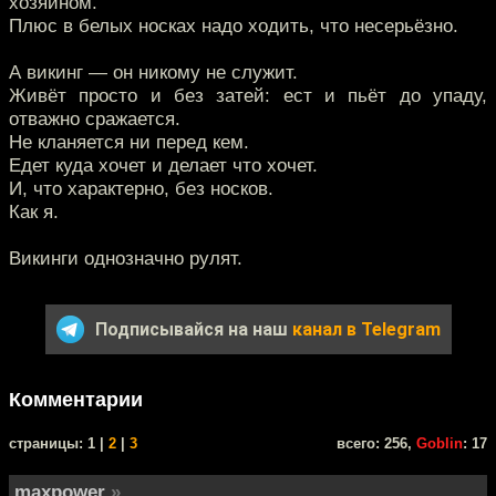
хозяином.
Плюс в белых носках надо ходить, что несерьёзно.
А викинг — он никому не служит.
Живёт просто и без затей: ест и пьёт до упаду,
отважно сражается.
Не кланяется ни перед кем.
Едет куда хочет и делает что хочет.
И, что характерно, без носков.
Как я.
Викинги однозначно рулят.
Подписывайся на наш
канал в Telegram
Комментарии
cтраницы: 1 |
2
|
3
всего: 256,
Goblin
: 17
maxpower
»