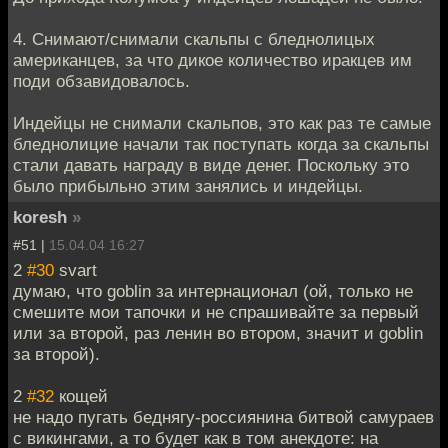
4. Снимают/снимали скальпы с бледнолицых
американцев, за что дикое количество иракцев им
поди обзавидовалось.
Индейцы не снимали скальпов, это как раз те самые
бледнолицие начали так поступать когда за скальпы
стали давать награду в виде денег. Поскольку это
было прибыльно этим занялись и индейцы.
koresh
»
#51 |
15.04.04 16:27
2
#30
svart
думаю, что goblin за интернационал (ой, только не
смешите мои тапочки и не спрашивайте за первый
или за второй, раз ленин во втором, значит и goblin
за второй).
2
#32
кощей
не надо пугать беднягу-россиянина битвой самураев
с викингами, а то будет как в том анекдоте: на