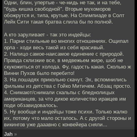
Одни, блин, упертые - че-нидь не так, и на тебе,
"будь кишка свободной". Вторые мухоморов
обожрутся и, типа, крутые. На Олимпиаде в Солт
Лейк Сити такая братва слила бы по полной.
А кто заруливает - так это индейцы:
1. Парни стильные во многих отношениях. Ощипал
орла - ходи весь такой из себя красивый.
2. Налицо самое-наисамое единение с природой.
Правда склизкие все, в медвежьем жире, шоб не
скукожиться от холода. Фу, гадость какая. Сколько ж
Винни Пухов было перебито!
3. На лошадях прикольно скачут. Эх, вспомнились
фильмы из детства с Гойко Митичем. Абзац просто.
4. Снимают/снимали скальпы с бледнолицых
американцев, за что дикое количество иракцев им
поди обзавидовалось.
5. Ну вообще и индейцы тоже психи. Только жалко
их, потому что мало осталось. А с другой стороны и
викингов уже дааавно с конвейера сняли...
Jah
»