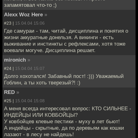
запамятовал что-то ;)
Alexx Woz Here
»
#23 |
15.04.04 15:06
Где самураи - там, читай, дисциплина и понятия о
жизни аккуратные донельзя. А викинги - есть
выживание и инстинкты с рефлексами, хотя тоже
воевали могуче. Дисциплина решает.
mironich
»
#24 |
15.04.04 15:07
Долго хохотался! Забавный пост! :))) Уважаемый
Гоблин, а ты хоть тверезый?! :)
RED
»
#25 |
15.04.04 15:08
А меня всегда интересовал вопрос: КТО СИЛЬНЕЕ -
ИНДЕЙЦЫ ИЛИ КОВБОЙЦЫ?
У ковбойцев клевые пестики - муху в лет бьют!
А индейцы - скрытные, да по деревьям как кошки
лазают - в лесу не найдешь!