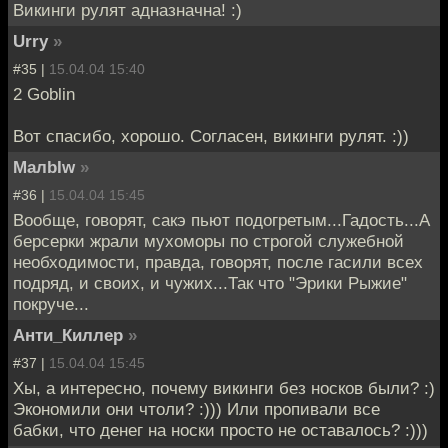
Викинги рулят адназначна! :)
Urry
»
#35 |
15.04.04 15:40
2 Goblin
Вот спасибо, хорошо. Согласен, викинги рулят. :))
MaлbIw
»
#36 |
15.04.04 15:45
Вообще, говорят, сакэ пьют подогретым...Гадость...А
берсерки жрали мухоморы по строгой служебной
необходимости, правда, говорят, после гасили всех
подряд, и своих, и чужих...Так что "Эрики Рыжие"
покруче...
Анти_Киллер
»
#37 |
15.04.04 15:45
Хы, а интересно, почему викинги без носков были? :)
Экономили они чтоли? :))) Или пропивали все
бабки, что денег на носки просто не оставалось? :)))