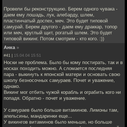
Провели бы реконструкцию. Берем одного чувака -
даем ему лошадь, лук, алебарду, шлем,
пластинчатый доспех, меч. Это будет типовой
самурай. Берем другого - даем ему драккар, топор
или меч, круглый щит, рогатый шлем. Это будет
типовой викинг. Потом смотрим - кто кого. :))
Анка
»
#41 |
15.04.04 15:51
Носки не проблема. Было бы кому постирать, так и в
носках походить можно. А сломается последняя
пара - выкинуть к японской матери и основать свою
школу безносочных самураев. Почет и уважение,
однако.
Викинг мог отбить чужой корабль и ограбить кого ни
попадя. Обратно - почет и уважение.
У самураев было больше витаминов. Лимоны там,
апельсины, мандаринки еще...
У викингов витаминов было меньше, но больше