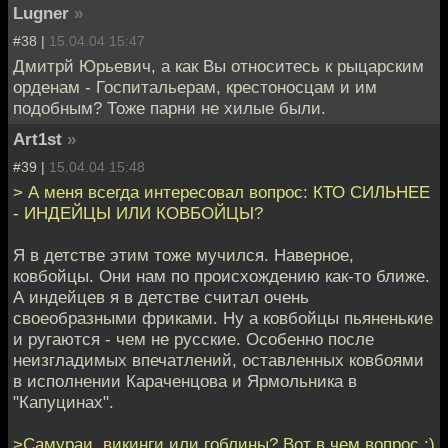
Lugner
»
#38 |
15.04.04 15:47
Дмитрй Юрьевич, а как Вы относитесь к рыцарским
орденам - Госпитальерам, крестоносцам и им
подобным? Тоже парни не хилые были.
Art1st
»
#39 |
15.04.04 15:48
> А меня всегда интересовал вопрос: КТО СИЛЬНЕЕ
- ИНДЕЙЦЫ ИЛИ КОВБОЙЦЫ?
Я в детстве этим тоже мучился. Наверное,
ковбойцы. Они нам по происхождению как-то ближе.
А индейцев я в детстве считал очень
своеобразными фриками. Ну а ковбойцы пьяненькие
и ругаются - чем не русские. Особенно после
неизгладимых впечатлений, оставленных ковбоями
в исполнении Караченцова и Ярмольника в
"Капуцинах".
>Самураи, викинги или гоблины? Вот в чем вопрос.:)