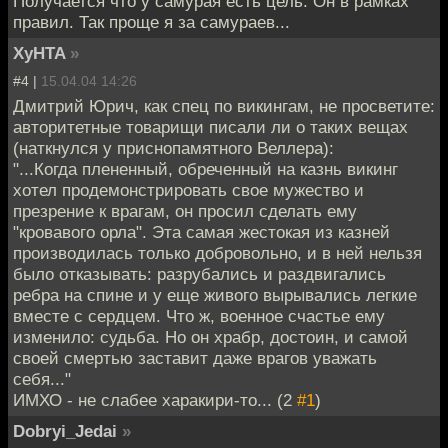
Получается что у самурая есть цель. Он в рамках
правил. Так проще я за самураев...
XyHTA
»
#4 |
15.04.04 14:26
Дмитрий Юрич, как спец по викингам, не просветите:
авторитетные товарищи писали ли о таких вещах
(наткнулся у приснопамятного Веллера):
"...Когда плененный, обреченный на казнь викинг
хотел продемонстрировать свое мужество и
презрение к врагам, он просил сделать ему
"кровавого орла". Эта самая жестокая из казней
производилась только добровольно, и в ней нельзя
было отказывать: разрубались и раздвигались
ребра на спине и у еще живого вырывались легкие
вместе с сердцем. Что ж, военное счастье ему
изменило: судьба. Но он храбр, достоин, и самой
своей смертью заставит даже врагов уважать
себя..."
ИМХО - не слабее харакири-то... (2
#1
)
Dobryi_Jedai
»