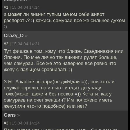
#1 |
15.04.04 14:14
а может ли викинг тупым мечом себе живот
распороть? :) кажись самураи все же сильнее духом
:)
CraZy_D
»
#2 |
15.04.04 14:21
Тут фишка в том, кому что ближе. Скандинавия или
Япония. По мне лично так викинги рулят больше,
чем самураи. Все же это наверное все равно что
жопу с пальцем сравнивать ;)
З.Ы. А как же рыцари(не джЫдаи =)), они хоть и
служат королю, но и пьют и едят до упаду
тоже(может даже и без носков =)) Кстати, как у
самураев на счет женщин? Им положено иметь
жену(или что-то подобное) или нет?
Gans
»
#3 |
15.04.04 14:24