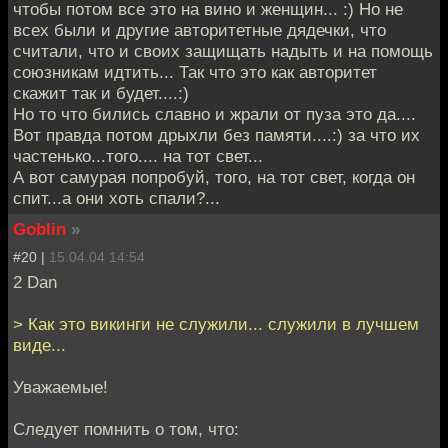
чтобы потом все это на вино и женщин... :) Но не
всех были и другие авторитетные дядечки, что
считали, что и своих защищать надыть и на помощь
союзникам идтить... Так что это как авторитет
скажит так и будет....:)
Но то что бились славно и жрали от пуза это да....
Вот правда потом дрыхли без памяти....:) за что их
частенько...того.... на тот свет...
А вот самурая попробуй, того, на тот свет, когда он
спит...а они хоть спали?...
Goblin
»
#20 |
15.04.04 14:54
2 Dan
> Как это викинги не служили... служили в лучшем
виде...
Уважаемые!
Следует помнить о том, что: