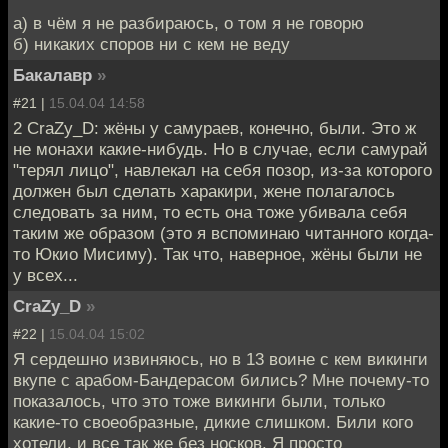
а) в чём я не разбираюсь, о том я не говорю
б) никаких споров ни с кем не веду
Бакалавр
»
#21 |
15.04.04 14:58
2 CraZy_D: жёны у самураев, конечно, были. Это ж
не монахи какие-нибудь. Но в случае, если самурай
"терял лицо", навлекал на себя позор, из-за которого
должен был сделать харакири, жене полагалось
следовать за ним, то есть она тоже убивала себя
таким же образом (это я вспоминаю читанного когда-
то Юкио Мисиму). Так что, наверное, жёны были не
у всех...
CraZy_D
»
#22 |
15.04.04 15:02
Я сердешно извиняюсь, но в 13 воине с кем викинги
вкупе с арабом-Бандерасом бились? Мне почему-то
показалось, что это тоже викинги были, только
какие-то своеобразные, дикие слишком. Били кого
хотели, и все так же без носков. Я просто