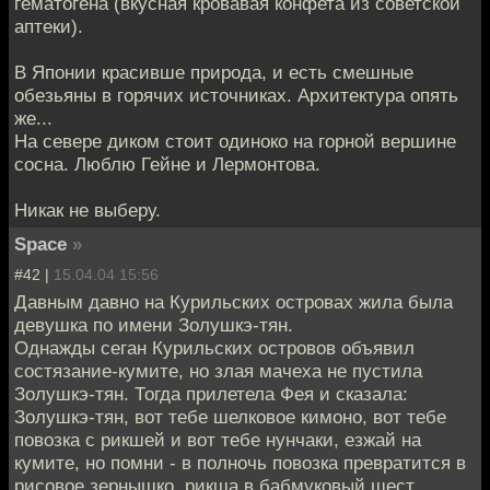
гематогена (вкусная кровавая конфета из советской
аптеки).
В Японии красивше природа, и есть смешные
обезьяны в горячих источниках. Архитектура опять
же...
На севере диком стоит одиноко на горной вершине
сосна. Люблю Гейне и Лермонтова.
Никак не выберу.
Space
»
#42 |
15.04.04 15:56
Давным давно на Курильских островах жила была
девушка по имени Золушкэ-тян.
Однажды сеган Курильских островов объявил
состязание-кумите, но злая мачеха не пустила
Золушкэ-тян. Тогда прилетела Фея и сказала:
Золушкэ-тян, вот тебе шелковое кимоно, вот тебе
повозка с рикшей и вот тебе нунчаки, езжай на
кумите, но помни - в полночь повозка превратится в
рисовое зернышко, рикша в бабмуковый шест,