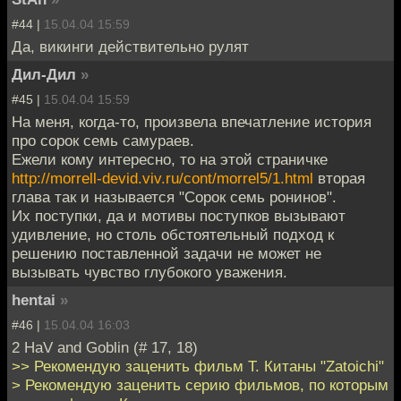
#44 |
15.04.04 15:59
Да, викинги действительно рулят
Дил-Дил
»
#45 |
15.04.04 15:59
На меня, когда-то, произвела впечатление история
про сорок семь самураев.
Ежели кому интересно, то на этой страничке
http://morrell-devid.viv.ru/cont/morrel5/1.html
вторая
глава так и называется "Сорок семь ронинов".
Их поступки, да и мотивы поступков вызывают
удивление, но столь обстоятельный подход к
решению поставленной задачи не может не
вызывать чувство глубокого уважения.
hentai
»
#46 |
15.04.04 16:03
2 HaV and Goblin (# 17, 18)
>> Рекомендую заценить фильм Т. Китаны "Zatoichi"
> Рекомендую заценить серию фильмов, по которым