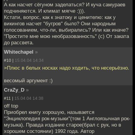
А как насчет сёгуном заделаться? И куча самураев
подчиняются. И климат мягче :))).
Кстати, вопрос, как к знатоку и ценителю: как у
викингов насчет "бугров" было? Они народным
голосованием, что-ли, выбирались? Или как иначе?
"Простите мне мою необразованность" (с) От заката
до рассвета.
Whitechapel
»
#10 |
15.04.04 14:34
>Плюс в белых носках надо ходить, что несерьёзно.
весомый аргумент :)
CraZy_D
»
#11 |
15.04.04 14:38
off top
Приобрел книгу хорошую, называется
"Энциклопедия рок-музыки"(том 1 Англоязычная рок-
музыка). Правда издание старое(брал с рук, но в
хорошем состоянии) 1992 года. Автор