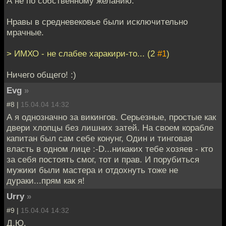
А не по собственному желанию.
Нравы в средневековье были исключительно
мрачные.
> ИМХО - не слабее харакири-то... (2
#1
)
Ничего общего! :)
Evg
»
#8 |
15.04.04 14:32
А я однозначно за викингов. Серьезные, простые как
двери хлопцы без лишних затей. На своем корабле
капитан был сам себе конунг, Один и тинговая
власть в одном лице :-D...никаких тебе хозяев - кто
за себя постоять смог, тот и прав. И порубиться
мужики были мастера и отдохнуть тоже не
дураки...прям как я!
Urry
»
#9 |
15.04.04 14:32
Д.Ю.