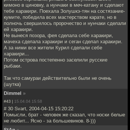
кимоно в циновку, а нунчаки в меч-катану и сделают
тебе харакири. Поехала Золушкэ-тян на состязание-
кумите, победила всех мастерством карате, но в
полночь свершилось пророчество и нунчаки сделали
ей харакири.
Не вынеся позора, фея сделала себе харакири,
мачеха сделала харакири и сеган сделал харакири.
А за ними все жители Курил сделали себе
харакири...
Потом острова постепенно заселили русские
рыбаки.
Так что самураи действительно были не очень
(шутка)
Dimmel
»
#43 |
15.04.04 15:58
# 30 Svart, 2004-04-15 15:20:22
Помысли, брат - человек же сказал, что носки белые
не любит... Ясно - за большевиков. 8-)))
StAn
»