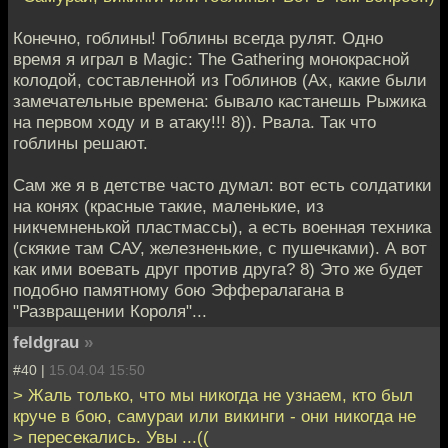
Конечно, гоблины! Гоблины всегда рулят. Одно
время я играл в Magic: The Gathering монокрасной
колодой, составленной из Гоблинов (Ах, какие были
замечательные времена: бывало кастанешь Рыжика
на первом ходу и в атаку!!! 8)). Рвала. Так что
гоблины решают.
Сам же я в детстве часто думал: вот есть солдатики
на конях (красные такие, маленькие, из
никчемненькой пластмассы), а есть военная техника
(скякие там САУ, железненькие, с пушечками). А вот
как ими воевать друг против друга? 8) Это же будет
подобно памятному бою Эффералагана в
"Развращении Короля"...
feldgrau
»
#40 |
15.04.04 15:50
> Жаль только, что мы никогда не узнаем, кто был
круче в бою, самураи или викинги - они никогда не
> пересекались. Увы ...((