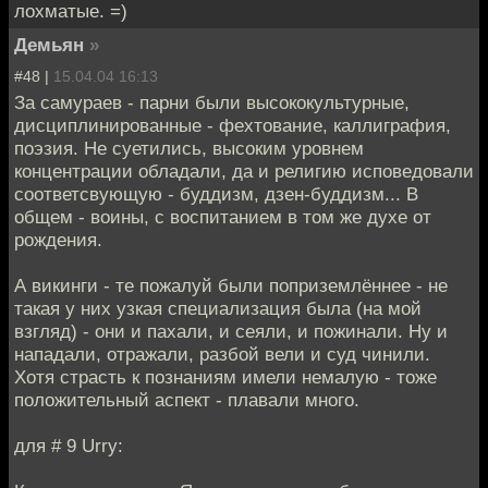
лохматые. =)
Демьян
»
#48 |
15.04.04 16:13
За самураев - парни были высококультурные,
дисциплинированные - фехтование, каллиграфия,
поэзия. Не суетились, высоким уровнем
концентрации обладали, да и религию исповедовали
соответсвующую - буддизм, дзен-буддизм... В
общем - воины, с воспитанием в том же духе от
рождения.
А викинги - те пожалуй были поприземлённее - не
такая у них узкая специализация была (на мой
взгляд) - они и пахали, и сеяли, и пожинали. Ну и
нападали, отражали, разбой вели и суд чинили.
Хотя страсть к познаниям имели немалую - тоже
положительный аспект - плавали много.
для # 9 Urry: