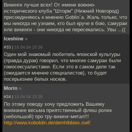
Викинги лучше всех! От имени военно-
исторического клуба "Шторм" (Нижний Новгород)
присоединяюсь к мнению Goblin`a. Жаль только, что
мы никогда не узнаем, кто был круче в бою, самураи
или викинги - они никогда не пересекались. Увы ...((
Iceshine
»
#33 |
15.04.04 15:36
Один мой знакомый любитель японской культуры
(правда дурак) говорил, что многие самураи были
гомосексуалистами. Если это в самом деле так
(ожидается мнение специалистов), то будет
посерьезнее белых носков.
Morin
»
#34 |
15.04.04 15:38
По этому поводу хочу предложить Вашему
внимание весьма приятственный флеш ролик
(небольшой) про тру-викинг-метал!!!
http://www.koboldin.de/demhibbies.swf/