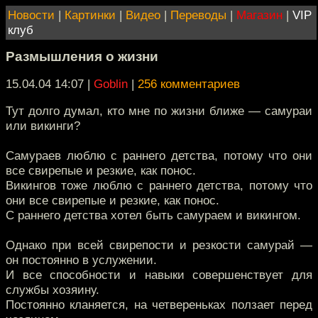
Новости
|
Картинки
|
Видео
|
Переводы
|
Магазин
|
VIP
клуб
Размышления о жизни
15.04.04 14:07
|
Goblin
|
256 комментариев
Тут долго думал, кто мне по жизни ближе — самураи
или викинги?
Самураев люблю с раннего детства, потому что они
все свирепые и резкие, как понос.
Викингов тоже люблю с раннего детства, потому что
они все свирепые и резкие, как понос.
С раннего детства хотел быть самураем и викингом.
Однако при всей свирепости и резкости самурай —
он постоянно в услужении.
И все способности и навыки совершенствует для
службы хозяину.
Постоянно кланяется, на четвереньках ползает перед