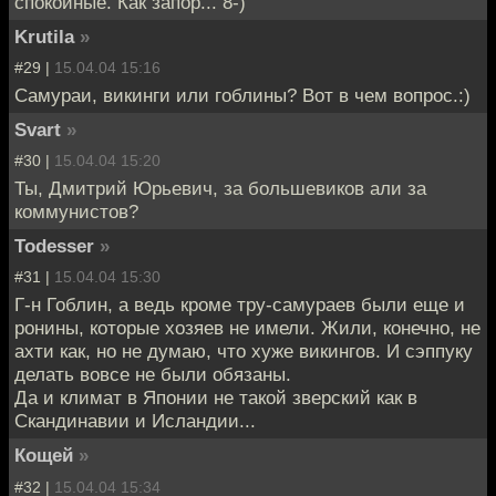
спокойные. Как запор... 8-)
Krutila
»
#29 |
15.04.04 15:16
Самураи, викинги или гоблины? Вот в чем вопрос.:)
Svart
»
#30 |
15.04.04 15:20
Ты, Дмитрий Юрьевич, за большевиков али за
коммунистов?
Todesser
»
#31 |
15.04.04 15:30
Г-н Гоблин, а ведь кроме тру-самураев были еще и
ронины, которые хозяев не имели. Жили, конечно, не
ахти как, но не думаю, что хуже викингов. И сэппуку
делать вовсе не были обязаны.
Да и климат в Японии не такой зверский как в
Скандинавии и Исландии...
Кощей
»
#32 |
15.04.04 15:34