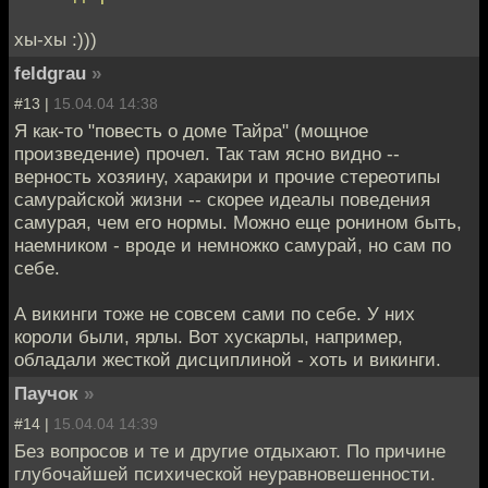
хы-хы :)))
feldgrau
»
#13 |
15.04.04 14:38
Я как-то "повесть о доме Тайра" (мощное
произведение) прочел. Так там ясно видно --
верность хозяину, харакири и прочие стереотипы
самурайской жизни -- скорее идеалы поведения
самурая, чем его нормы. Можно еще ронином быть,
наемником - вроде и немножко самурай, но сам по
себе.
А викинги тоже не совсем сами по себе. У них
короли были, ярлы. Вот хускарлы, например,
обладали жесткой дисциплиной - хоть и викинги.
Паучок
»
#14 |
15.04.04 14:39
Без вопросов и те и другие отдыхают. По причине
глубочайшей психической неуравновешенности.