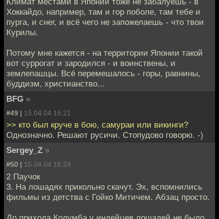
Климат местами в Японии тоже не забалуешь - в
Хоккайдо, например, там и гор поболе, там тебе и
пурга, и снег, и всё чего не запожелаешь - что твои
Курилы.
Потому мне кажется - на территории Японии такой
вот суррогат и зародился - и воинствены, и
землепашцы. Всё перемешалось - горы, равнины,
буддизм, христианство...
BFG
»
#49 |
15.04.04 16:21
>> кто был круче в бою, самураи или викинги?
Однозначно. Решают русичи. Стопудово говорю. -)
Sergey_Z
»
#50 |
15.04.04 16:24
2 Паучок
3. На лошадях прикольно скачут. Эх, вспомнились
фильмы из детства с Гойко Митичем. Абзац просто.
До прихода Колумба у индейцев лошадей не было.