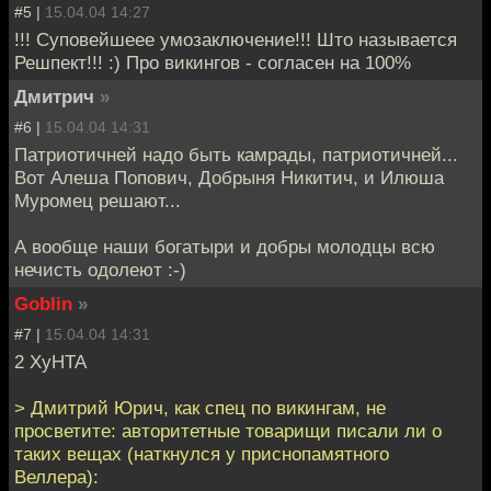
#5 |
15.04.04 14:27
!!! Суповейшеее умозаключение!!! Што называется
Решпект!!! :) Про викингов - согласен на 100%
Дмитрич
»
#6 |
15.04.04 14:31
Патриотичней надо быть камрады, патриотичней...
Вот Алеша Попович, Добрыня Никитич, и Илюша
Муромец решают...
А вообще наши богатыри и добры молодцы всю
нечисть одолеют :-)
Goblin
»
#7 |
15.04.04 14:31
2 XyHTA
> Дмитрий Юрич, как спец по викингам, не
просветите: авторитетные товарищи писали ли о
таких вещах (наткнулся у приснопамятного
Веллера):