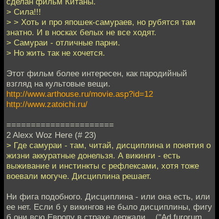
сделан фильм Китаны.
> Сила!!!
> > Хоть и про япошек-самураев, но рубятся там
знатно. И в носках белых не все ходят.
> Самураи - отличные парни.
> Но жить так не хочется.
Этот фильм более интересен, как пародийный
взгляд на культовые вещи.
http://www.arthouse.ru/movie.asp?id=12
http://www.zatoichi.ru/
======================
2 Alexx Woz Here (# 23)
> Где самураи - там, читай, дисциплина и понятия о
жизни аккуратные донельзя. А викинги - есть
выживание и инстинкты с рефлексами, хотя тоже
воевали могуче. Дисциплина решает.
Ни фига подобного. Дисциплина - или она есть, или
ее нет. Если б у викингов не было дисциплины, фигу
б они всю Европу в страхе держали... ("Ad furorum