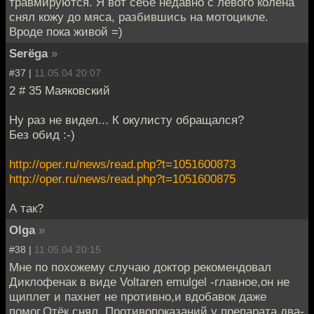
травмируются. Я вот себе недавно с левого колена
снял кожу до мяса, разбившись на мотоцикле.
Вроде пока живой =)
Serёga
»
#37 |
11.05.04 20:07
2 # 35 Маяковский
Ну раз не видел... К окулисту обращался?
Без обид :-)
http://oper.ru/news/read.php?t=1051600873
http://oper.ru/news/read.php?t=1051600875
А так?
Olga
»
#38 |
11.05.04 20:15
Мне по похожему случаю доктор рекомендовал
Диклофенак в виде Voltaren emulgel -главное,он не
щиплет и пахнет не противно,и вдобавок даже
помог.Отёк снял. Противопоказаний у препарата два-