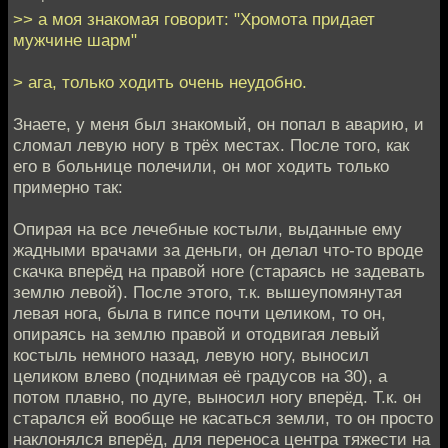
>> а моя знакомая говорит: "Хромота придает
мужчине шарм"
> ага, только ходить очень неудобно.
Знаете, у меня был знакомый, он попал в аварию, и
сломал левую ногу в трёх местах. После того, как
его в больнице полечили, он мог ходить только
примерно так:
Опирая на все лечебные костыли, выданные ему
жадными врачами за деньги, он делал что-то вроде
скачка вперёд на правой ноге (стараясь не задевать
землю левой). После этого, т.к. вышеупомянутая
левая нога, была в гипсе почти целиком, то он,
опираясь на землю правой и отодвигая левый
костыль немного назад, левую ногу, выносил
целиком влево (поднимая её градусов на 30), а
потом плавно, по дуге, выносил ногу вперёд. Т.к. он
старался ей вообще не касаться земли, то он просто
наклонялся вперёд, для переноса центра тяжести на