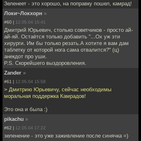
Зеленеет - это хорошо, на поправку пошел, камрад!
Локи~Локхорн
»
#60 |
12.05.04 15:41
Дмитрий Юрьевич, столько советчиков - просто ай-
ай-яй. Остаётся только добавить "...Ох уж эти
хирурги. Им бы только резать.А хотите я вам дам
таблетку от которой нога сама отвалится?" (ц)
анекдот про уши.
P.S. Скорейшего выздоровления.
Zander
»
#61 |
12.05.04 15:58
> Дмитрию Юрьевичу, сейчас необходимы
моральная поддержка Камрадов!
Это она и была :)
pikachu
»
#62 |
12.05.04 17:22
зеленение - это уже заживление после синячка =)