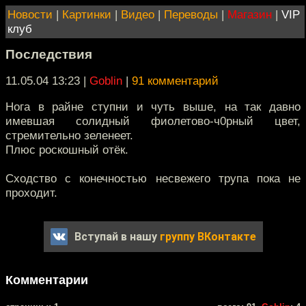
Новости
|
Картинки
|
Видео
|
Переводы
|
Магазин
|
VIP
клуб
Последствия
11.05.04 13:23
|
Goblin
|
91 комментарий
Нога в райне ступни и чуть выше, на так давно
имевшая солидный фиолетово-ч0рный цвет,
стремительно зеленеет.
Плюс роскошный отёк.
Сходство с конечностью несвежего трупа пока не
проходит.
Вступай в нашу
группу ВКонтакте
Комментарии