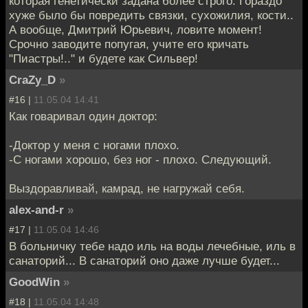
которая генетически задана более строго. Гораздо
хуже было бы повредить связки, сухожилия, кости..
А вообще, Дмитрий Юрьевич, ловите момент!
Срочно заводите попугая, учите его кричать
"Пиастры!.." и будете как Сильвер!
CraZy_D
»
#16 |
11.05.04 14:41
Как говаривал один доктор:
-Доктор у меня с ногами плохо.
-С ногами хорошо, без ног - плохо. Следующий.
Выздоравливай, камрад, не нагружай себя.
alex-and-r
»
#17 |
11.05.04 14:46
В больничку тебе надо иль на воды лечебные, иль в
санаторий... В санаторий оно даже лучше будет...
GoodWin
»
#18 |
11.05.04 14:48