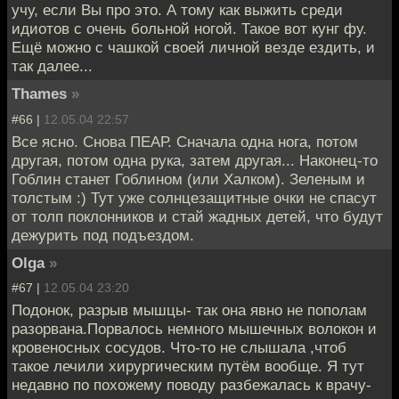
учу, если Вы про это. А тому как выжить среди
идиотов с очень больной ногой. Такое вот кунг фу.
Ещё можно с чашкой своей личной везде ездить, и
так далее...
Thames
»
#66 |
12.05.04 22:57
Все ясно. Снова ПЕАР. Сначала одна нога, потом
другая, потом одна рука, затем другая... Наконец-то
Гоблин станет Гоблином (или Халком). Зеленым и
толстым :) Тут уже солнцезащитные очки не спасут
от толп поклонников и стай жадных детей, что будут
дежурить под подъездом.
Olga
»
#67 |
12.05.04 23:20
Подонок, разрыв мышцы- так она явно не пополам
разорвана.Порвалось немного мышечных волокон и
кровеносных сосудов. Что-то не слышала ,чтоб
такое лечили хирургическим путём вообще. Я тут
недавно по похожему поводу разбежалась к врачу-