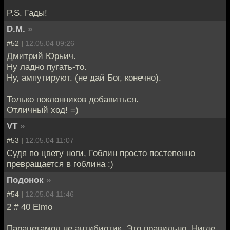
P.S. Гады!
D.M.
»
#52 |
12.05.04 09:26
Дмитрий Юрьич.
Ну ладно пугать-то.
Ну, ампутируют. (не дай Бог, конечно).
Только поклонников добавиться.
Отличный ход! =)
VT
»
#53 |
12.05.04 11:07
Судя по цвету ноги, Гоблин просто постепенно
превращается в гоблина :)
Подонок
»
#54 |
12.05.04 11:46
2 # 40 Elmo
Парацетамол не антибиотик. Это правильно. Нигде