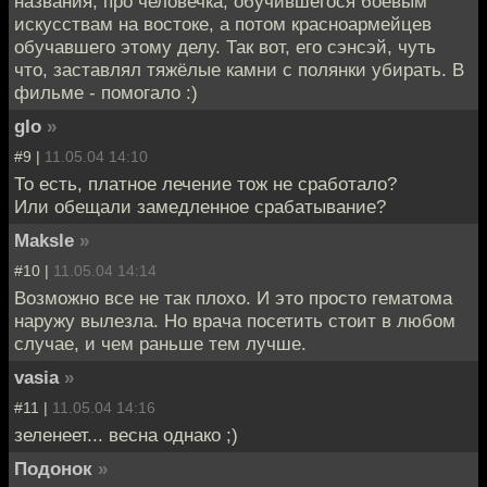
названия, про человечка, обучившегося боевым
искусствам на востоке, а потом красноармейцев
обучавшего этому делу. Так вот, его сэнсэй, чуть
что, заставлял тяжёлые камни с полянки убирать. В
фильме - помогало :)
glo
»
#9 |
11.05.04 14:10
То есть, платное лечение тож не сработало?
Или обещали замедленное срабатывание?
Maksle
»
#10 |
11.05.04 14:14
Возможно все не так плохо. И это просто гематома
наружу вылезла. Но врача посетить стоит в любом
случае, и чем раньше тем лучше.
vasia
»
#11 |
11.05.04 14:16
зеленеет... весна однако ;)
Подонок
»