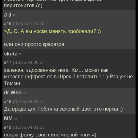
перитонитов.(с)
J J
»
#46 |
11.05.04 23:33
>Д.Ю. А вы носки менять пробовали? :)
или они просто красятся
skutz
»
#47 |
12.05.04 00:27
зеленая, здоровенная нога. Хм... может как
мегаспецэффект её в Шрек 2 вставить? :-) Раз уж не
Тимми.
dr.Who
»
#48 |
12.05.04 01:16
Да вроде для Гоблина зеленый цвет это норма :)
MM
»
#49 |
12.05.04 01:23
покаж фотку свое сине черной ноги =)