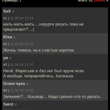
cтраницы: 1
всего: 91,
Goblin
: 4
SaX
»
#1 |
11.05.04 13:24
мать-мать-мать....хирурги резать пока не
предлагают?....(
Юка
»
#2 |
11.05.04 13:33
Жизнь тяжела, но к счастью коротка.
ув
»
#3 |
11.05.04 13:37
Ничё, Маресьев и без ног был круче всех.
А вообще, поправляйтесь, батенька.
Green eyes
»
#4 |
11.05.04 13:42
Зеленеет?... Кошмар... Надо срочно что-то делать.
Saint
»