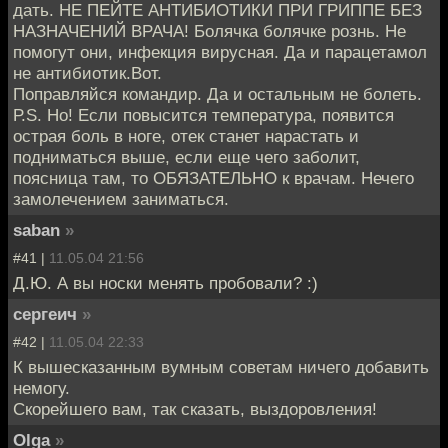
дать. НЕ ПЕЙТЕ АНТИБИОТИКИ ПРИ ГРИППЕ БЕЗ
НАЗНАЧЕНИЙ ВРАЧА! Болячка болячке рознь. Не
помогут они, инфекция вирусная. Да и парацетамол
не антибиотик.Вот.
Поправляйся командир. Да и остальным не болеть.
Р.S. Но! Если повысится температура, появится
острая боль в ноге, отек станет нарастать и
подниматься выше, если еще чего заболит,
поясница там, то ОБЯЗАТЕЛЬНО к врачам. Нечего
замолечением заниматься.
saban
»
#41 |
11.05.04 21:56
Д.Ю. А вы носки менять пробовали? :)
сергеич
»
#42 |
11.05.04 22:33
К вышесказанным вумным советам ничего добавить
немогу.
Скорейшего вам, так сказать, выздоровления!
Olga
»