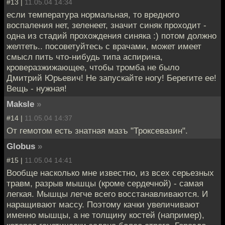
#13 |
11.05.04 14:34
если температура нормальная, то вредного
воспаления нет, зеленеет, значит синяк проходит -
одна из стадий прохождения синяка :) потом должно
желтеть.. посоветуйтесь с врачами, может имеет
смысл пить что-нибудь типа аспирина,
кроверазжижающее, чтобы тромба не было
Дмитрий Юрьевич! Не запускайте ногу! Берегите ее!
Вещь - нужная!
Maksle
»
#14 |
11.05.04 14:37
От гемотом есть знатная мазъ "Троксевазин".
Globus
»
#15 |
11.05.04 14:41
Вообще насколько мне известно, из всех серьезных
травм, разрыв мышцы (кроме сердечной) - самая
легкая. Мышцы легче всего восстанавливаются. И
наращивают массу. Поэтому качки увеличивают
именно мышцы, а не толщину костей (например),