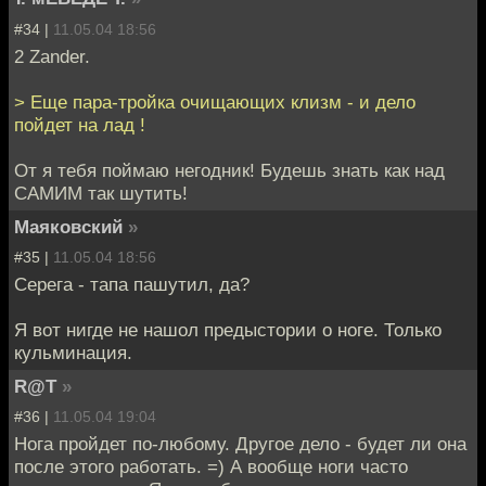
#34 |
11.05.04 18:56
2 Zander.
> Еще пара-тройка очищающих клизм - и дело
пойдет на лад !
От я тебя поймаю негодник! Будешь знать как над
САМИМ так шутить!
Маяковский
»
#35 |
11.05.04 18:56
Серега - тапа пашутил, да?
Я вот нигде не нашол предыстории о ноге. Только
кульминация.
R@T
»
#36 |
11.05.04 19:04
Нога пройдет по-любому. Другое дело - будет ли она
после этого работать. =) А вообще ноги часто