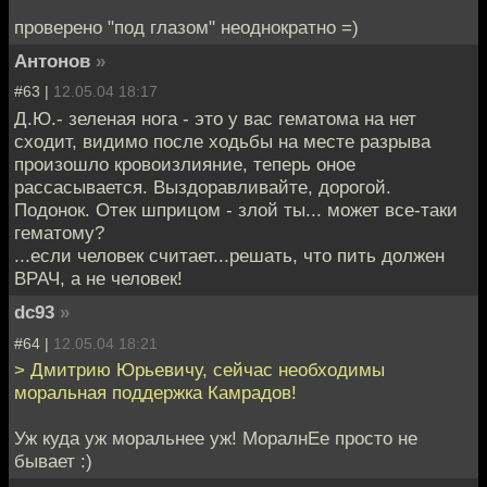
проверено "под глазом" неоднократно =)
Антонов
»
#63 |
12.05.04 18:17
Д.Ю.- зеленая нога - это у вас гематома на нет
сходит, видимо после ходьбы на месте разрыва
произошло кровоизлияние, теперь оное
рассасывается. Выздоравливайте, дорогой.
Подонок. Отек шприцом - злой ты... может все-таки
гематому?
...если человек считает...решать, что пить должен
ВРАЧ, а не человек!
dc93
»
#64 |
12.05.04 18:21
> Дмитрию Юрьевичу, сейчас необходимы
моральная поддержка Камрадов!
Уж куда уж моральнее уж! МоралнЕе просто не
бывает :)