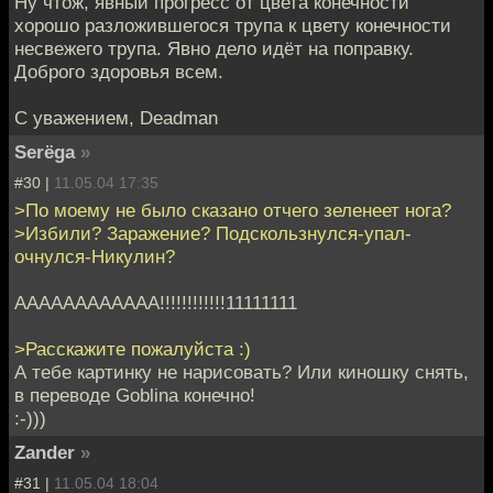
Ну чтож, явный прогресс от цвета конечности
хорошо разложившегося трупа к цвету конечности
несвежего трупа. Явно дело идёт на поправку.
Доброго здоровья всем.
С уважением, Deadman
Serёga
»
#30 |
11.05.04 17:35
>По моему не было сказано отчего зеленеет нога?
>Избили? Заражение? Подскользнулся-упал-
очнулся-Никулин?
АААААААААААА!!!!!!!!!!!!11111111
>Расскажите пожалуйста :)
А тебе картинку не нарисовать? Или киношку снять,
в переводе Goblina конечно!
:-)))
Zander
»
#31 |
11.05.04 18:04