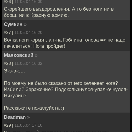
#26 |
11.05.04 16:00
Скорейшего выздоровления. А то без ноги ни в
борщ, ни в Красную армию.
Сумкин
»
#27 |
11.05.04 16:20
Волка ноги кормят, а г-на Гоблина голова => не надо
печалиться! Нога пройдет!
Маяковский
»
#28 |
11.05.04 16:32
Э-э-э-э...
По моему не было сказано отчего зеленеет нога?
Избили? Заражение? Подскользнулся-упал-очнулся-
Никулин?
Расскажите пожалуйста :)
Deadman
»
#29 |
11.05.04 17:10