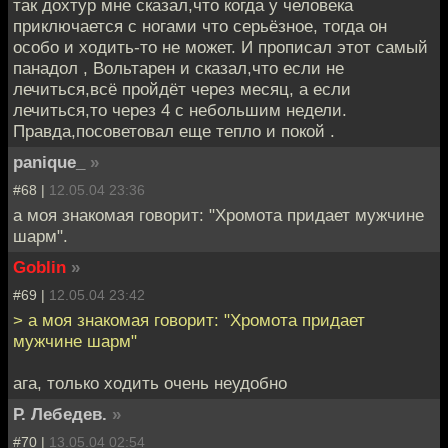
так дохтур мне сказал,что когда у человека
приключается с ногами что серьёзное, тогда он
особо и ходить-то не может. И прописал этот самый
панадол , Вольтарен и сказал,что если не
лечиться,всё пройдёт через месяц, а если
лечиться,то через 4 с небольшим недели.
Правда,посоветовал еще тепло и покой .
panique_
»
#68 |
12.05.04 23:36
а моя знакомая говорит: "Хромота придает мужчине
шарм".
Goblin
»
#69 |
12.05.04 23:42
> а моя знакомая говорит: "Хромота придает
мужчине шарм"
ага, только ходить очень неудобно
Р. Лебедев.
»
#70 |
13.05.04 02:54