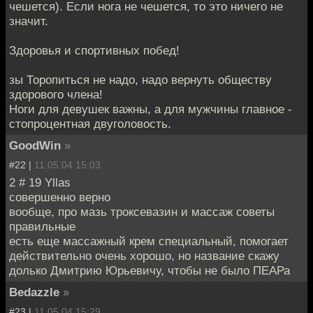
чешется). Если нога не чешется, то это ничего не
значит.
Здоровья и спортивных побед!
зы Торопиться не надо, надо вернуть обществу
здорового члена!
Ноги для девушек важны, а для мужчины главное -
стопроцентная двуголовость.
GoodWin
»
#22 |
11.05.04 15:03
2 # 19 Yllas
совершенно верно
вообще, про мазь троксевазин и массаж советы
правильные
есть еще массажный крем специальный, помогает
действительно очень хорошо, но название скажу
долько Дмитрию Юрьевичу, чтобы не было ПЕАРа
Bedazzle
»
#23 |
11.05.04 15:29