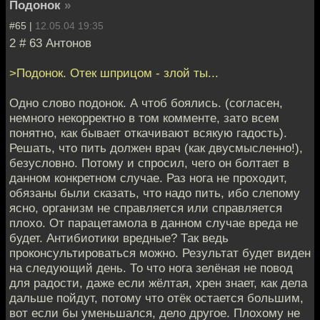
Подонок
»
#65 |
12.05.04 19:35
2 # 63 Антонов
>Подонок. Отек шприцом - злой ты...
Одно слово подонок. А чтоб боялись. (согласен,
немного некорректно в том комменте, зато всем
понятно, как бывает откачивают всякую гадость).
Решать, что пить должен врач (как двусмысленно!),
безусловно. Потому и спросил, чего он болтает в
данном конкретном случае. Раз нога не проходит,
обязаны были сказать, что надо пить, ибо слепому
ясно, организм не справляется или справляется
плохо. От парацетамола в данном случае вреда не
будет. Антибиотики вредные? Так ведь
проконсультироваться можно. Результат будет виден
на следующий день. То что нога зелёная не повод
для радости, даже если жёлтая, хрен знает, как дела
дальше пойдут, потому что отёк остается большим,
вот если бы уменьшался, дело другое. Плохому не