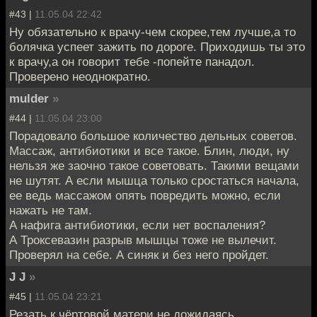
#43 |
11.05.04 22:42
Ну обязательно к врачу-чем скорее,тем лучше,а то
болячка успеет зажить по дороге. Приходишь ты это
к врачу,а он говорит тебе -попейте панадол.
Проверено неоднократно.
mulder
»
#44 |
11.05.04 23:00
Порадовало большое количество дельных советов.
Массаж, антибиотики и все такое. Блин, люди, ну
нельзя же заочно такое советовать. Такими вещами
не шутят. А если мышца только сростаться начала,
ее ведь массажом опять повредить можно, если
нажать не там.
А нафига антибиотики, если нет воспаления?
А Троксевазин разрыв мышцы тоже не вылечит.
Проверял на себе. А синяк и без него пройдет.
J J
»
#45 |
11.05.04 23:21
Резать к чёртовой матери,не дожидаясь