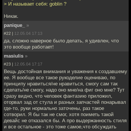
> И называет себя: goblin ?
Никак.
panique_
»
#22 |
12.05.04 17:13
да, сложно наверное было делать, я удивлен, что
это вообще работает!
masiulis
»
#23 |
12.05.04 17:17
Вещь достойная внимания и уважения к создавшему
ее. Я вообще все такое рукоделие оцениваю, по
принципу нравиться/не нравиться, смогу сам так
сделать/не смогу, надо оно мне/на фиг оно мне? Тут
сразу видно, что человек фантазию приложил,
оторвал зад от стула и разных запчастей понарывал
где-то, руки нормально заточены, раз такое
сотворил. Я бы так не смог, хотя поиметь такой
девайс не отказался бы. А про выдержанность стиля
и все остальное - это тоже самое,что обсуждать