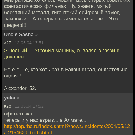
фантастических фильмах. Ну, знаете, мятый
блестящий металл, гигантский сейфовый замок,
лампочки... А теперь я в замешательстве... Это
шедевр!!!
Uncle Sasha
»
#27 |
12.05.04 17:51
> Полный ... Угробил машину, обвалял в грязи и
доволен.
Не-е-е. Те, кто хоть раз в Fallout играл, обязательно
оценят!
Alexander, 52.
yuka
»
#28 |
12.05.04 17:52
оффтоп вкл
теперь и у нас взрыв... в Алмате...
http://top.rbc.ru/index.shtml?/news/incidents/2004/05/12
/12154629_bod.shtml