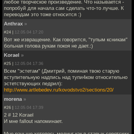
любое творческое произведение. Что называется -
попробуй для начала сам сделать что-то лучше. К
переводам это тоже относится :)
Anthrax
»
#24 |
12.05.04 17:20
Вот же извращение. Как говорится, "тупым ксникам"
больная голова рукам покоя не дает.:)
Korael
»
#25 |
12.05.04 17:36
Всем "эстетам" (Дмитрий, поминая твою старую
вступительную надпись над тупи4ком относительно
эстетствующих педрил):
http://www.artlebedev.ru/kovodstvo2/sections/20/
morena
»
#26 |
12.05.04 17:39
2 # 12 Korael
И мне fallout напоминает.
Мне раньше хотелось модинг как в старых советских