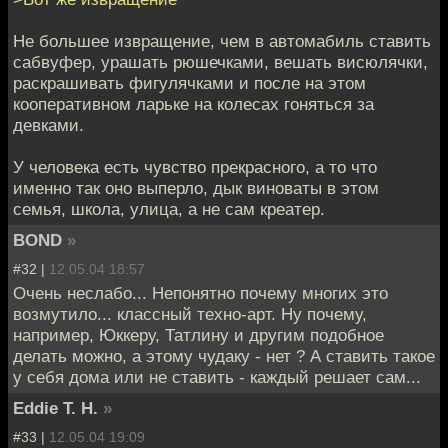
Не большее извращение, чем в автомабиль ставить
сабвуфер, урашать рюшечками, вешать висюлячки,
раскрашивать фигулячками и после на этом
кооперативном ларьке на колесах гоняться за
девками.
У человека есть чувство прекрасного, а то что
именно так оно выперло, дык виноваты в этом
семья, школа, улица, а не сам креатер.
BOND
»
#32 |
12.05.04 18:57
Очень неслабо... Непонятно почему многих это
возмутило... классный техно-арт. Ну почему,
например, Юккеру, Татлину и другим подобное
делать можно, а этому чудаку - нет ? А ставить такое
у себя дома или не ставить - каждый решает сам...
Eddie T. H.
»
#33 |
12.05.04 19:09