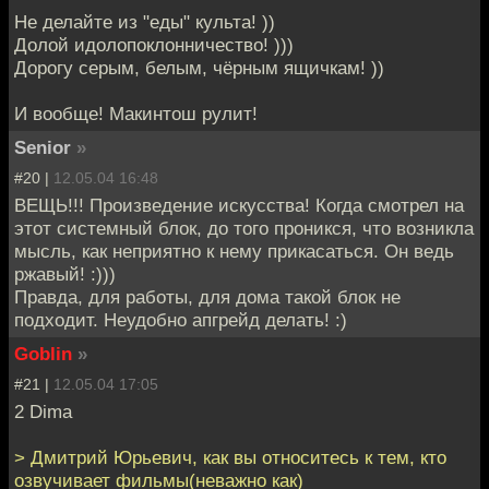
Не делайте из "еды" культа! ))
Долой идолопоклонничество! )))
Дорогу серым, белым, чёрным ящичкам! ))
И вообще! Макинтош рулит!
Senior
»
#20 |
12.05.04 16:48
ВЕЩЬ!!! Произведение искусства! Когда смотрел на
этот системный блок, до того проникся, что возникла
мысль, как неприятно к нему прикасаться. Он ведь
ржавый! :)))
Правда, для работы, для дома такой блок не
подходит. Неудобно апгрейд делать! :)
Goblin
»
#21 |
12.05.04 17:05
2 Dima
> Дмитрий Юрьевич, как вы относитесь к тем, кто
озвучивает фильмы(неважно как)