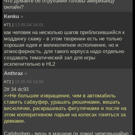
Что думаете об отрубании головы американцу
онлайн?
Kenku
»
#71 |
13.05.04 14:01
как человек на несколько шагов приблизившийся к
моддингу скажу - в этом творении есть не только
хорошая идея и великолепное исполнение, но и
атмосферность. для такого корпуса надо отдельно
создавать тематический зал для игры
исключительно в HL2
Anthrax
»
#72 |
13.05.04 14:05
2# 34 dc93
>>Не большее извращение, чем в автомабиль
ставить сабвуфер, урашать рюшечками, вешать
висюлячки, раскрашивать фигулячками и после на
этом кооперативном ларьке на колесах гоняться за
девками.
Сабфуфер - вещь в машине (и дома) черезвычайно