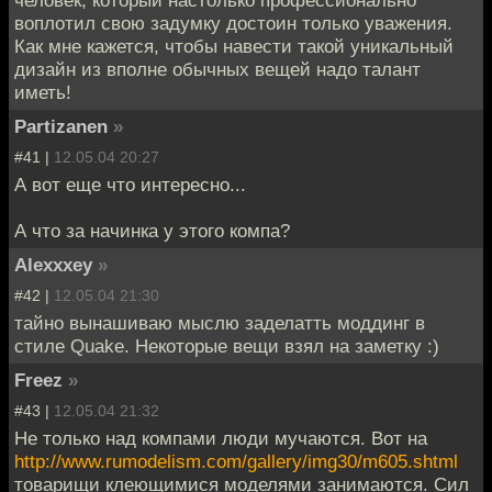
воплотил свою задумку достоин только уважения.
Как мне кажется, чтобы навести такой уникальный
дизайн из вполне обычных вещей надо талант
иметь!
Partizanen
»
#41 |
12.05.04 20:27
А вот еще что интересно...
А что за начинка у этого компа?
Alexxxey
»
#42 |
12.05.04 21:30
тайно вынашиваю мыслю заделатть моддинг в
стиле Quake. Некоторые вещи взял на заметку :)
Freez
»
#43 |
12.05.04 21:32
Не только над компами люди мучаются. Вот на
http://www.rumodelism.com/gallery/img30/m605.shtml
товарищи клеющимися моделями занимаются. Сил