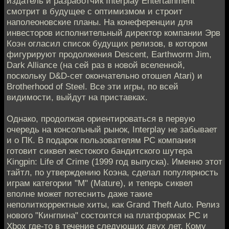
издатель и разработчик Interplay Entertainment
смотрит в будущее с оптимизмом и строит
наполеоновские планы. На конеференции для
инвесторов исполнительный директор компании Эрв
Коэн огласил список будущих релизов, в котором
фигурируют продолжения Descent, Earthworm Jim,
Dark Alliance (на сей раз в новой вселенной,
поскольку D&D-сет окончательно отошел Atari) и
Brotherhood of Steel. Все эти игры, по всей
видимости, выйдут на приставках.
Однако, продолжая ориентироваться в первую
очередь на консольный рынок, Interplay не забывает
и о ПК. В подарок пользователям РС компания
готовит сиквел жестокого бандитского шутера
Kingpin: Life of Crime (1999 год выпуска). Именно этот
тайтл, по утверждению Коэна, сделал популярность
играм категории "М" (Mature), и теперь сиквел
вполне может потеснить даже такие
неполиткорректные хиты, как Grand Theft Auto. Релиз
нового "Кингпина" состоится на платформах РС и
Xbox где-то в течение следующих двух лет. Кому