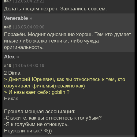
#47 |
12.05.04 23:21
Делать людям нехрен. Зажрались совсем.
Venerable
»
#48 |
13.05.04 00:06
Поражён. Модинг однозначно хорош. Тем кто думает
иначе либо жалко техники, либо чужда
оригинальность.
Alex
»
#49 |
13.05.04 00:19
2 Dima
> Дмитрий Юрьевич, как вы относитесь к тем, кто
озвучивает фильмы(неважно как)
> И называет себя: goblin ?
Никак.
Прошла мощная ассоциация:
-Скажите, как вы относитесь к голубым?
-Я к голубым не отношусь.
Неужели никак? %))