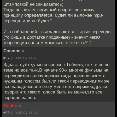
штамповкой не занимаетесь).
Тогда возникает логичный вопрос: по какому
принципу определяется, будет ли выложен mp3-
перевод, или не будет?
Из соображений - выкладываются старые переводы
(то бишь в достатке проданные) - значит некая
корреляция вас и мегакины все же есть? :)
Сosmos
»
#67 |
13.05.04 11:42
Здравствуйте,у меня вопрос к Гоблину,хотя и не по
теме,но все таки.В начале 90-х многие фильмы на
переводились,популярным тогда переводчиком с
нудящим голосом,был ли такой переводчик,или же
все пародировали его,у меня вот например,друзья
говорят,что такого голоса быть не может,это все
пародия на него
Goblin
»
#68 |
13.05.04 11:54