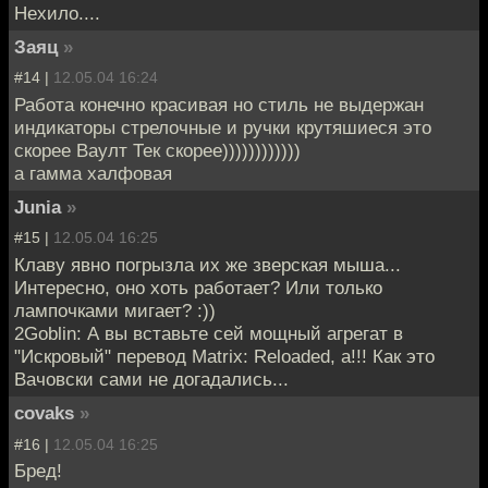
Нехило....
Заяц
»
#14 |
12.05.04 16:24
Работа конечно красивая но стиль не выдержан
индикаторы стрелочные и ручки крутяшиеся это
скорее Ваулт Тек скорее))))))))))))
а гамма халфовая
Junia
»
#15 |
12.05.04 16:25
Клаву явно погрызла их же зверская мыша...
Интересно, оно хоть работает? Или только
лампочками мигает? :))
2Goblin: А вы вставьте сей мощный агрегат в
"Искровый" перевод Matrix: Reloaded, а!!! Как это
Вачовски сами не догадались...
covaks
»
#16 |
12.05.04 16:25
Бред!