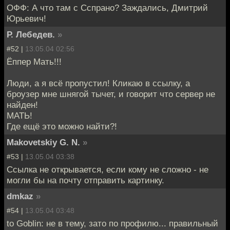
ОФФ: А что там с Сспрано? Заждались, Дмитрий
Юрьевич!
Р. Лебедев.
»
#52 |
13.05.04 02:56
Ёппер Мать!!!
Люди, а я всё пропустил! Кликаю в ссылку, а
броузер мне шнягой тычет, и говорит что сервер не
найден!
МАТЬ!
Где ещё это можно найти?!
Makovetskiy G. N.
»
#53 |
13.05.04 03:38
Ссылка не открывается, если кому не сложно - не
могли бы на почту отправить картинку.
dmkaz
»
#54 |
13.05.04 03:48
to Goblin: не в тему, зато по профилю... правильный