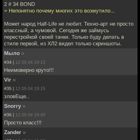
2 # 34 BOND
> Непонятно почему многих это возмутило...
Может народ Half-Life не любит. Техно-арт не просто
классный, а чумовой. Сегодня же займусь
перестройкой своей тачки. Только буду делать в
стиле первой, из ХЛ2 видел только скриншоты.
Мыло
»
#34 |
12.05.04 19:13
Неимоверно круто!!!
Vir
»
#35 |
12.05.04 19:15
зловЕще..
Snorry
»
#36 |
12.05.04 19:40
Просто класс!!!
Zander
»