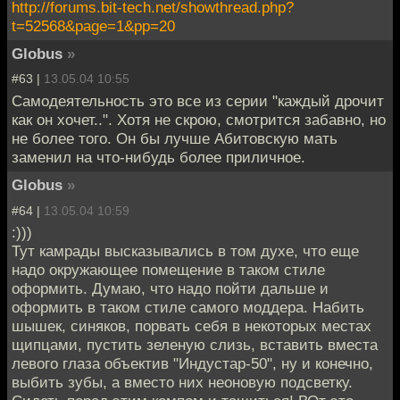
http://forums.bit-tech.net/showthread.php?
t=52568&page=1&pp=20
Globus
»
#63 |
13.05.04 10:55
Самодеятельность это все из серии "каждый дрочит
как он хочет..". Хотя не скрою, смотрится забавно, но
не более того. Он бы лучше Абитовскую мать
заменил на что-нибудь более приличное.
Globus
»
#64 |
13.05.04 10:59
:)))
Тут камрады высказывались в том духе, что еще
надо окружающее помещение в таком стиле
оформить. Думаю, что надо пойти дальше и
оформить в таком стиле самого моддера. Набить
шышек, синяков, порвать себя в некоторых местах
щипцами, пустить зеленую слизь, вставить вместа
левого глаза объектив "Индустар-50", ну и конечно,
выбить зубы, а вместо них неоновую подсветку.