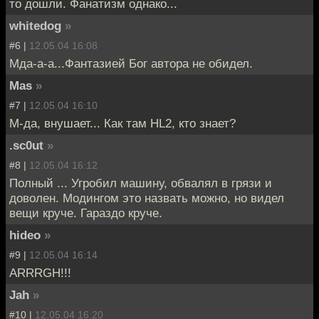
то дошли. Фанатизм однако...
whitedog
»
#6 |
12.05.04 16:08
Мда-а-а...Фантазией Бог автора не обидел.
Mas
»
#7 |
12.05.04 16:10
М-да, внушает... Как там HL2, кто знает?
.sc0ut
»
#8 |
12.05.04 16:12
Полный ... Угробил машину, обвалял в грязи и
доволен. Модингом это назвать можно, но видел
вещи круче. Гараздо круче.
hideo
»
#9 |
12.05.04 16:14
ARRRGH!!!
Jah
»
#10 |
12.05.04 16:20