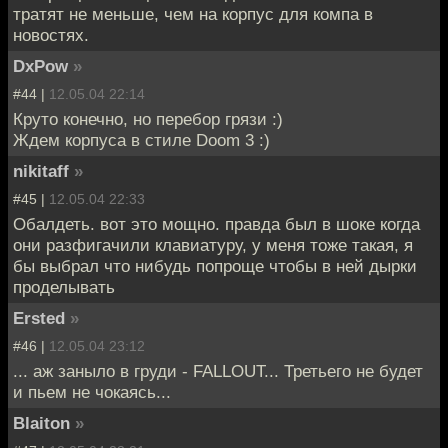
тратят не меньше, чем на корпус для компа в
новостях.
DxPow
»
#44 |
12.05.04 22:14
Круто конечно, но перебор грязи :)
Ждем корпуса в стиле Doom 3 :)
nikitaff
»
#45 |
12.05.04 22:33
Обалдеть. вот это мощно. правда был в шоке когда
они разфигачили клавиатуру, у меня тоже такая, я
бы выбрал что нибудь попроще чтобы в ней дырки
проделывать
Ersted
»
#46 |
12.05.04 23:12
... аж заныло в груди - FALLOUT... Третьего не будет
и пьем не чокаясь...
Blaiton
»