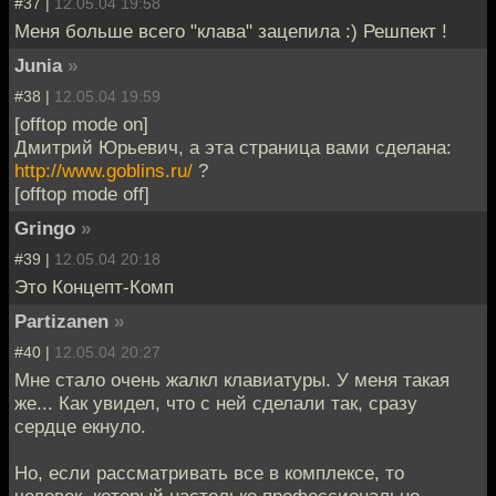
#37 |
12.05.04 19:58
Меня больше всего "клава" зацепила :) Решпект !
Junia
»
#38 |
12.05.04 19:59
[offtop mode on]
Дмитрий Юрьевич, а эта страница вами сделана:
http://www.goblins.ru/
?
[offtop mode off]
Gringo
»
#39 |
12.05.04 20:18
Это Концепт-Комп
Partizanen
»
#40 |
12.05.04 20:27
Мне стало очень жалкл клавиатуры. У меня такая
же... Как увидел, что с ней сделали так, сразу
сердце екнуло.
Но, если рассматривать все в комплексе, то
человек, который настолько профессионально