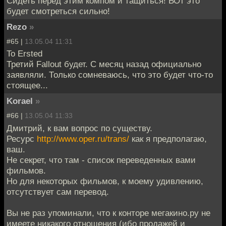
Сидеть перед этим компом и тащиться! ВОт это
будет смотреться сильно!
Rezo
»
#65 |
13.05.04 11:31
To Ersted
Третий Fallout будет. С месяц назад официально
заявляли. Только сомневаюсь, что это будет что-то
стоящее...
Korael
»
#66 |
13.05.04 11:33
Дмитрий, к вам вопрос по существу.
Ресурс
http://www.oper.ru/trans/
как я предполагаю,
ваш.
Не секрет, что там - список переведенных вами
фильмов.
Но для некоторых фильмов, к моему удивлению,
отсутствует сам перевод.
Вы не раз упоминали, что к конторе мегакино.ру не
имеете никакого отношения (ибо продажей и