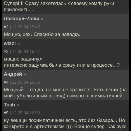
Супер!!!! Сразу захотелась к своему компу руки
приложить....
Локхорн~Локи
»
#2 |
12.05.04 15:45
Мощно, хех. Спасибо за наводку.
wizzi
»
#3 |
12.05.04 15:47
мощно задвинул!
интересно задумка была сразу или в процессе...?
Андрей
»
#4 |
12.05.04 15:56
Мощный - это да, но мне не нравится. Есть вещи (на
мой субъективный взгляд) намного посимпатичней.
Tosh
»
#5 |
12.05.04 16:03
ну вешщи посимпатичней есть, это без базара... Но
как круто и с артистизмом :))) Вобще супер. Как руки