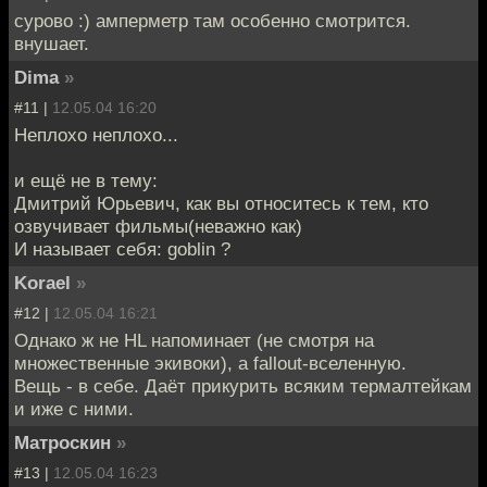
сурово :) амперметр там особенно смотрится.
внушает.
Dima
»
#11 |
12.05.04 16:20
Неплохо неплохо...
и ещё не в тему:
Дмитрий Юрьевич, как вы относитесь к тем, кто
озвучивает фильмы(неважно как)
И называет себя: goblin ?
Korael
»
#12 |
12.05.04 16:21
Однако ж не HL напоминает (не смотря на
множественные экивоки), а fallout-вселенную.
Вещь - в себе. Даёт прикурить всяким термалтейкам
и иже с ними.
Матроскин
»
#13 |
12.05.04 16:23