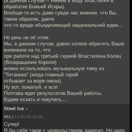
(в данном случае -- имеем в виду Властелин в
обрабатке Божьей Искры).
Вообще-то есть даже среди нас мнение, что Вы,
таким образом, даете
что-то вроде объединяющей национальной идеи...
Но речь не об этом.
Мы, в данном случае, давно хотели обратить Ваше
внимание на то, что
при работе над третьей серией Властелина Колец
(Возвращение Короля)
можно использовать музыкальную тему из
"Титаника" (когда главный герой
отбывает за море-океан).
Ну вот, пожалуй, и все!
Полтава ждет результатов Вашей работы.
Будем искать и покупать....
Steel Ice
»
#61 |
13.05.04 10:29
Супер!
Я бы себе такое с удовольствием заделал. Но надо