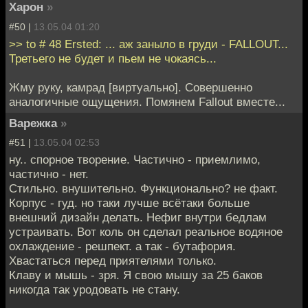
Харон
»
#50 |
13.05.04 01:20
>> to # 48 Ersted: ... аж заныло в груди - FALLOUT...
Третьего не будет и пьем не чокаясь...
Жму руку, камрад [виртуально]. Совершенно
аналогичные ощущения. Помянем Fallout вместе...
Варежка
»
#51 |
13.05.04 02:53
ну.. спорное творение. Частично - приемлимо,
частично - нет.
Стильно. внушительно. Функционально? не факт.
Корпус - гуд. но таки лучше всётаки больше
внешний дизайн делать. Нефиг внутри бедлам
устраивать. Вот коль он сделал реальное водяное
охлаждение - решпект. а так - бутафория.
Хвастаться перед приятелями только.
Клаву и мышь - зря. Я свою мышу за 25 баков
никогда так уродовать не стану.