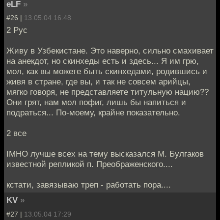
eLF
»
#26 |
13.05.04 16:48
2 Рус
Живу в Узбекистане. Это наверно, сильно смахивает
на анекдот, но скинхеды есть и здесь... Я им грю,
мол, как вы можете быть скинхедами, родившись и
живя в стране, где вы, и так не совсем арийцы,
мягко говоря, не представляете титульную нацию??
Они грят, нам мол пофиг, лишь бы напиться и
подраться... По-моему, крайне показательно.
2 все
IMHO лучше всех на тему высказался М. Булгаков
известной репликой п. Преображенского....
кстати, завязываю треп - работать пора....
KV
»
#27 |
13.05.04 17:29