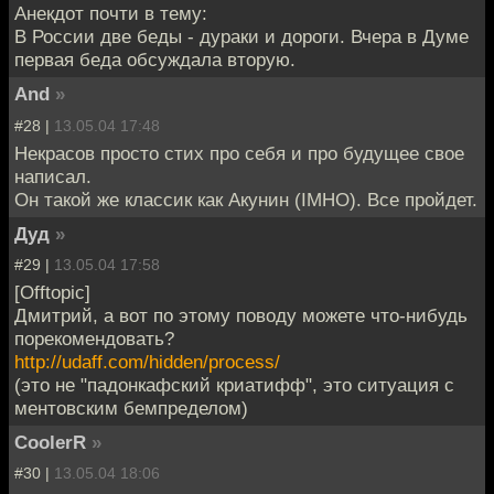
Анекдот почти в тему:
В России две беды - дураки и дороги. Вчера в Думе
первая беда обсуждала вторую.
And
»
#28 |
13.05.04 17:48
Некрасов просто стих про себя и про будущее свое
написал.
Он такой же классик как Акунин (IMHO). Все пройдет.
Дуд
»
#29 |
13.05.04 17:58
[Offtopic]
Дмитрий, а вот по этому поводу можете что-нибудь
порекомендовать?
http://udaff.com/hidden/process/
(это не "падонкафский криатифф", это ситуация с
ментовским бемпределом)
CoolerR
»
#30 |
13.05.04 18:06