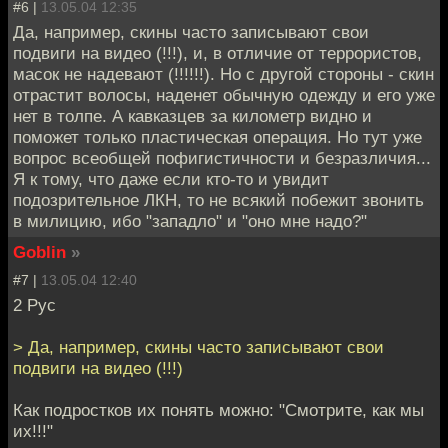
#6 |
13.05.04 12:35
Да, например, скины часто записывают свои
подвиги на видео (!!!), и, в отличие от террористов,
масок не надевают (!!!!!!). Но с другой стороны - скин
отрастит волосы, наденет обычную одежду и его уже
нет в толпе. А кавказцев за километр видно и
поможет только пластическая операция. Но тут уже
вопрос всеобщей пофигистичности и безразличия...
Я к тому, что даже если кто-то и увидит
подозрительное ЛКН, то не всякий побежит звонить
в милицию, ибо "западло" и "оно мне надо?"
Goblin
»
#7 |
13.05.04 12:40
2 Рус
> Да, например, скины часто записывают свои
подвиги на видео (!!!)
Как подростков их понять можно: "Смотрите, как мы
их!!!"