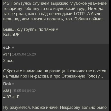
P.S.Пользуясь случаем выражаю глубокое уважение
товарищу Гоблину за его изуверский труд. Никогда
так не ржал, как по над переводами LOTR. А было
ведь над чем в жизни поржать, тов. Гоблин поймет.
Бывш. о/у группы по тяжким
KetchUP
eLF
»
#37 |
14.05.04 15:20
2 все
Обратите внимание на разницу в количестве постов
на темы про Некрасова и про Отрезанную Голову...
Dok
»
#38 |
15.05.04 04:32
# 37 eLF
Ну разумется. Как же иначе! Некрасову вольно было