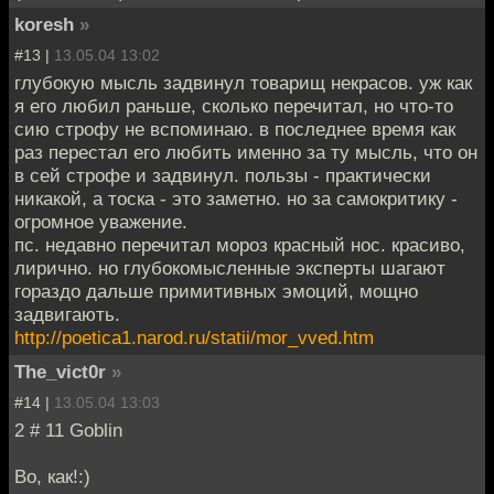
koresh
»
#13 |
13.05.04 13:02
глубокую мысль задвинул товарищ некрасов. уж как
я его любил раньше, сколько перечитал, но что-то
сию строфу не вспоминаю. в последнее время как
раз перестал его любить именно за ту мысль, что он
в сей строфе и задвинул. пользы - практически
никакой, а тоска - это заметно. но за самокритику -
огромное уважение.
пс. недавно перечитал мороз красный нос. красиво,
лирично. но глубокомысленные эксперты шагают
гораздо дальше примитивных эмоций, мощно
задвигають.
http://poetica1.narod.ru/statii/mor_vved.htm
The_vict0r
»
#14 |
13.05.04 13:03
2 # 11 Goblin
Во, как!:)