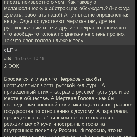
писать неизвестно о чем. Как таковую
меланхолическую абстракцию обсуждать? (Некогда
думать, работать надо!) А тут вполне определенная
вещь. Одни сочувствуют мериканцам, другие
русскоязычным и те и другие прекрасно понимают,
что вообще-то голова приделана не очень прочно.
Так что своя голова ближе к телу.
eLF
»
#39 |
15.05.04 10:48
2 DOK
Бросается в глаза что Некрасов - как бы
неотъемлемая часть русской культуры. А
приведенный стих - как раз о русской культуре и ее
месте в обществе. А Мертвая Голова - как бы
последствия внешней политики одного иностранного
государства по отношению к другому. А параллели,
проведенные в Гоблинском посте относятся к
реакции целой кучи иностранных гос-в на
внутреннюю политику России. Интересно, что из
вышеприведенного должно быть ближе и актуальнее