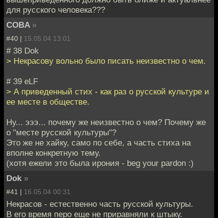
для русского человека???
COBA
»
#40 |
15.05.04 13:01
# 38 Dok
> Некрасову вольно было писать неизвестно о чем.
# 39 eLF
> А приведенный стих - как раз о русской культуре и
ее месте в обществе.
Ну... эээ... почему же неизвестно о чем? Почему же
о "месте русской культуры"?
Это же не хайку, само по себе, а часть стиха на
вполне конкретную тему.
(хотя ежели это была ирония - beg your pardon :)
Dok
»
#41 |
16.05.04 00:31
Некрасов - естественно часть русской культуры.
В его время перо еще не приравняли к штыку.