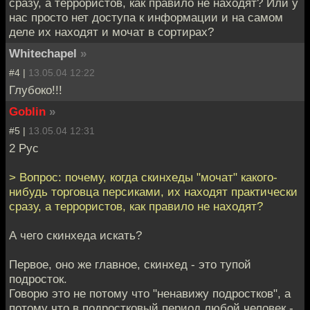
сразу, а террористов, как правило не находят? Или у
нас просто нет доступа к информации и на самом
деле их находят и мочат в сортирах?
Whitechapel
»
#4 |
13.05.04 12:22
Глубоко!!!
Goblin
»
#5 |
13.05.04 12:31
2 Рус
> Вопрос: почему, когда скинхеды "мочат" какого-
нибудь торговца персиками, их находят практически
сразу, а террористов, как правило не находят?
А чего скинхеда искать?
Первое, оно же главное, скинхед - это тупой
подросток.
Говорю это не потому что "ненавижу подростков", а
потому что в подростковый период любой человек -