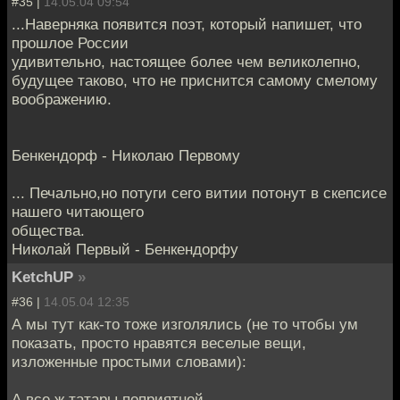
#35 |
14.05.04 09:54
...Наверняка появится поэт, который напишет, что
прошлое России
удивительно, настоящее более чем великолепно,
будущее таково, что не приснится самому смелому
воображению.
Бенкендорф - Николаю Первому
... Печально,но потуги сего витии потонут в скепсисе
нашего читающего
общества.
Николай Первый - Бенкендорфу
KetchUP
»
#36 |
14.05.04 12:35
А мы тут как-то тоже изголялись (не то чтобы ум
показать, просто нравятся веселые вещи,
изложенные простыми словами):
А все ж татары поприятней.