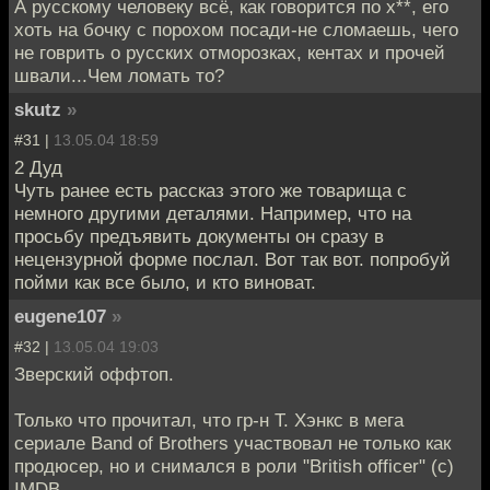
А русскому человеку всё, как говорится по х**, его
хоть на бочку с порохом посади-не сломаешь, чего
не говрить о русских отморозках, кентах и прочей
швали...Чем ломать то?
skutz
»
#31 |
13.05.04 18:59
2 Дуд
Чуть ранее есть рассказ этого же товарища с
немного другими деталями. Например, что на
просьбу предъявить документы он сразу в
нецензурной форме послал. Вот так вот. попробуй
пойми как все было, и кто виноват.
eugene107
»
#32 |
13.05.04 19:03
Зверский оффтоп.
Только что прочитал, что гр-н Т. Хэнкс в мега
сериале Band of Brothers участвовал не только как
продюсер, но и снимался в роли "British officer" (с)
IMDB.