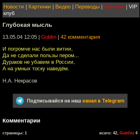
Новости
|
Картинки
|
Видео
|
Переводы
|
Магазин
|
VIP
клуб
Глубокая мысль
13.05.04 12:05
|
Goblin
|
42 комментария
И погромче нас были витии,
Да не сделали пользы пером...
Дураков не убавим в России,
А на умных тоску наведём.
Н.А. Некрасов
Подписывайся на наш
канал в Telegram
Комментарии
cтраницы: 1
всего: 42,
Goblin
: 4