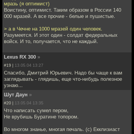
мразь (я оптимист)
Воистину, оптимист. Таким образом в России 140
000 мразей. А все прочие - белые и пушистые.
> а в Чечне на 1000 мразей один человек.
Разумеется. И этот один - солдат федеральных
войск. И то, получается, что не каждый.
Lexus RX 300
»
#19 |
13.05.04 13:27
Спасибо, Дмитрий Юрьевич. Надо бы чаще к вам
заглядывать - глядишь, еще что-нибудь полезное
узнаю...
Шут Даун
»
#20 |
13.05.04 13:35
Что написать сумел пером,
Не врубишь Буратине топором.
Во многом знанье, многая печаль. (с) Екклизиаст