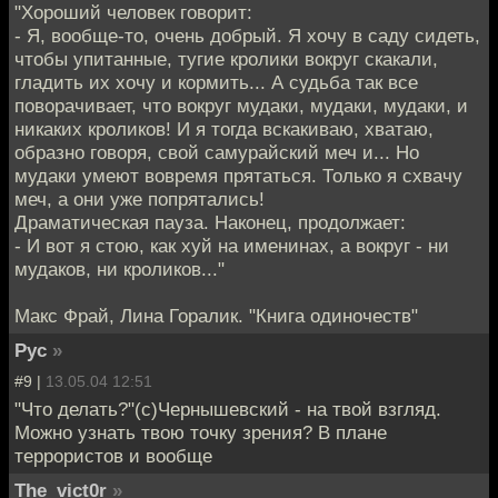
"Хороший человек говорит:
- Я, вообще-то, очень добрый. Я хочу в саду сидеть,
чтобы упитанные, тугие кролики вокруг скакали,
гладить их хочу и кормить... А судьба так все
поворачивает, что вокруг мудаки, мудаки, мудаки, и
никаких кроликов! И я тогда вскакиваю, хватаю,
образно говоря, свой самурайский меч и... Но
мудаки умеют вовремя прятаться. Только я схвачу
меч, а они уже попрятались!
Драматическая пауза. Наконец, продолжает:
- И вот я стою, как хуй на именинах, а вокруг - ни
мудаков, ни кроликов..."
Макс Фрай, Лина Горалик. "Книга одиночеств"
Рус
»
#9 |
13.05.04 12:51
"Что делать?"(с)Чернышевский - на твой взгляд.
Можно узнать твою точку зрения? В плане
террористов и вообще
The_vict0r
»