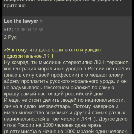
приторно.
Lex the lawyer
»
#12 |
13.05.04 12:58
2 Рус
>Я к тому, что даже если кто-то и увидит
подозрительное ЛКН
Ну комрад, ты мыслишь стереотипно ЛКН=терорист,
концентрация моральных уродов в России не слабая
(знаю в силу своей профессии) кто мешает злому
абрэку проплатить русского морального урода, и он
не задумываясь гексогеном обложит по самую
крышу самый настоящий российский дом.
И еще, не стоит делить людей по национальности,
лично я делю человек/тварь. Потому наверное и
имею множество знакомых и друзей самых разных
национальностей в том числе и ЛКН :). Другое дело
что в России на 1000 человек одна мразь
(я оптимист)а в Чечне на 1000 мразей один человек.