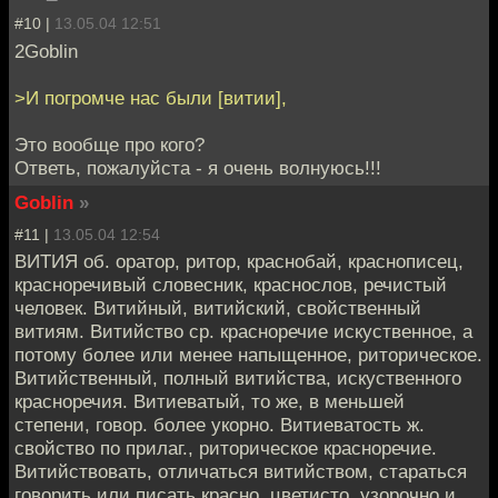
#10 |
13.05.04 12:51
2Goblin
>И погромче нас были [витии],
Это вообще про кого?
Ответь, пожалуйста - я очень волнуюсь!!!
Goblin
»
#11 |
13.05.04 12:54
ВИТИЯ об. оратор, ритор, краснобай, краснописец,
красноречивый словесник, краснослов, речистый
человек. Витийный, витийский, свойственный
витиям. Витийство ср. красноречие искуственное, а
потому более или менее напыщенное, риторическое.
Витийственный, полный витийства, искуственного
красноречия. Витиеватый, то же, в меньшей
степени, говор. более укорно. Витиеватость ж.
свойство по прилаг., риторическое красноречие.
Витийствовать, отличаться витийством, стараться
говорить или писать красно, цветисто, узорочно и