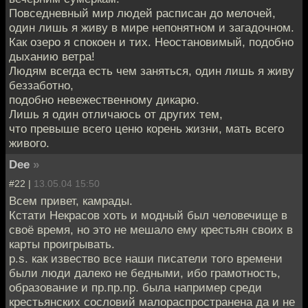
Повседневный мир людей расписан до мелочей,
один лишь я живу в мире непонятном и загадочном.
Как озеро я спокоен и тих. Неостановимый, подобно
дыханию ветра!
Людям всегда есть чем заняться, один лишь я живу
беззаботно,
подобно невежественному дикарю.
Лишь я один отличаюсь от других тем,
что превыше всего ценю корень жизни, мать всего
живого.
Dee
»
#22 |
13.05.04 15:50
Всем привет, камрады.
Кстати Некрасов хоть и модный был человечище в
своё время, но это не мешало ему крестьян своих в
карты проигрывать.
p.s. как извество все наши писатели того времени
были люди далеко не бедными, ибо грамотность,
образование и пр.пр.пр. была например среди
крестьянских сословий малораспространена да и не