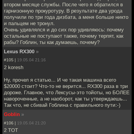
втором месяце службы. После чего я обратился в
гарнизонную прокуротуру. В результате два урода
получили по три года дизбата, а меня больше никто
и пальцем не тронул.
Очень удивлялся и до сих пор удивляюсь: почему
остальные не поступают также, почему терпят, как
рабы? Гоблин, ты как думаешь, почему?
Lexus RX300
»
#105 |
19.05.04 21:16
2 koresh
Ну, прочел я статью... И че такая машина всего
$20000 стоит? Что-то не верится... RX300 раза в три
дороже. Главное, что Лексусы-это тойоты, но БОЛЕЕ
навороченные, а не наоборот, как ты утверждаешь...
Так что, не сбивай Гоблина с правильного пути:-)
Goblin
»
#106 |
19.05.04 21:20
2 TOT