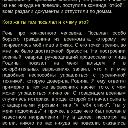
из нас никуда не повезли, поступила команда "отбой",
всем раздали документы и отпустили по домам.
Кого же ты там посылал и к чему это?
Речь про конкретного человека. Посылал особо
борзого гражданина из военкомата, которому не
понравилось моё лицо в очках. С его точки зрения, во
мне не было достаточной бравости. На построении
военный товарищ, руководивший процессами от лица
Родины, показал на меня пальцем и в
оскорбительных выражениях заявил, что я и мне
подобные неспособны управляться с гусеничной
техникой, которую доверила Родина. Я ему ответил
примерно в тех же выражениях насчёт того, с чем
может управляться лично он. С товарищем военным
случилась истерика, в ходе которой он начал сыпать
стандартными угрозами типа "я тебя сгною", "ты у
меня подохнешь" и прочее, в ходе чего был послан в
известном направлении. Ну а далее, несмотря на
вопли, никого из нас никуда не повезли, оказались