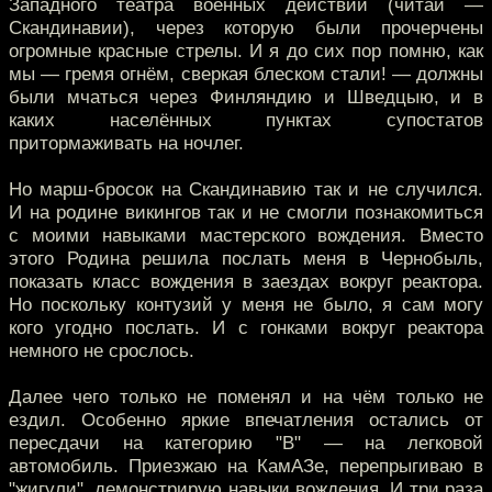
Западного театра военных действий (читай —
Скандинавии), через которую были прочерчены
огромные красные стрелы. И я до сих пор помню, как
мы — гремя огнём, сверкая блеском стали! — должны
были мчаться через Финляндию и Шведцыю, и в
каких населённых пунктах супостатов
притормаживать на ночлег.
Но марш-бросок на Скандинавию так и не случился.
И на родине викингов так и не смогли познакомиться
с моими навыками мастерского вождения. Вместо
этого Родина решила послать меня в Чернобыль,
показать класс вождения в заездах вокруг реактора.
Но поскольку контузий у меня не было, я сам могу
кого угодно послать. И с гонками вокруг реактора
немного не срослось.
Далее чего только не поменял и на чём только не
ездил. Особенно яркие впечатления остались от
пересдачи на категорию "B" — на легковой
автомобиль. Приезжаю на КамАЗе, перепрыгиваю в
"жигули", демонстрирую навыки вождения. И три раза