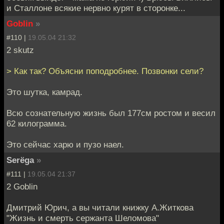
и Сталлоне всякие нервно курят в сторонке...
Goblin
»
#110 |
19.05.04 21:32
2 skutz
> Как так? Объясни поподробнее. Позвонки сели?
Это шутка, камрад.
Всю сознательную жизнь был 177см ростом и весил
62 килограмма.
Это сейчас харю и пузо наел.
Serёga
»
#111 |
19.05.04 21:37
2 Goblin
Дмитрий Юрич, а вы читали книжку А.Житкова
"Жизнь и смерть сержанта Шеломова"