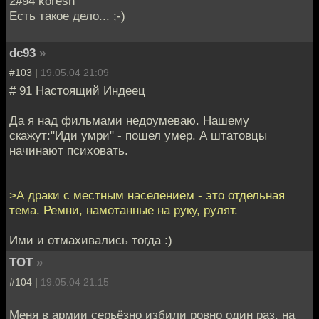
2#94 koresh
Есть такое дело... ;-)
dc93
»
#103 |
19.05.04 21:09
# 91 Настоящий Индеец
Да я над фильмами недоумеваю. Нашему
скажут:"Иди умри" - пошел умер. А штатовцы
начинают психовать.
>А драки с местным населением - это отдельная
тема. Ремни, намотанные на руку, рулят.
Ими и отмахивались тогда :)
TOT
»
#104 |
19.05.04 21:15
Меня в армии серьёзно избили ровно один раз, на