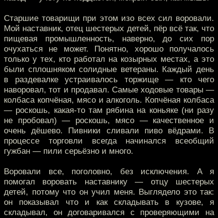
Старшие товарищи при этом изо всех сил воровали.
Мой наставник, отец шестерых детей, пёр всё так, что
пищевая промышленность, наверно, до сих пор
очухаться не может. Понятно, хорошо получалось
только у тех, кто работал на козырных местах, а это
были сплошняком солидные ветераны. Каждый день
в раздевалке устраивалось торжище — кто чего
наворовал, тот и продавал. Самые ходовые товары —
колбаса копчёная, мясо и алкоголь. Копчёная колбаса
— роскошь, какая-то там рябина на коньяке (ни разу
не пробовал) — роскошь, мясо — качественное и
очень дёшево. Пивники сливали пиво вёдрами. В
процессе торговли всегда начинался всеобщий
гужбан — пили серьёзно и много.
Воровали все, поголовно, без исключения. А я
помогал воровать наставнику — отцу шестерых
детей, потому что он учил меня. Выглядело это так:
он показывал что и как складывать в кузове, я
складывал, он договаривался с проверяющими на