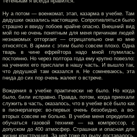
Тётенькам я всегда нравился.
Ну а потом — военкомат, этап, казарма в учебке. Там
дедушки оказались настоящие. Сопротивляться было
страшно и ввиду побоев крайне опасно. Внешний вид
мой по не очень понятным для меня причинам людей
незнакомых отторгает — отрицательно они ко мне
относятся. В армии с этим было совсем плохо. Одна
тварь в чине ефрейтора надо мной глумилась
постоянно. Но через полтора года ему крупно повезло:
на учениях его прислали в нашу часть. И вышло так,
что дедушкой там оказался я. Не сомневаюсь, эта
гнида до сих пор очень жалеет о встрече.
Вождения в учебке практически не было. Но когда
было, били исправно. Правда, потом, когда приехали
служить в часть, оказалось, что в учебке всё было как
в пионерлагере: во-первых очень безобидно, а во-
вторых совсем не больно. В учебке меня определили
обучаться газовой технике — на компрессор, с
допуском до 400 атмосфер. Страшная и опасная для
жизни конструкция. За неё тоже по рылу доставалось.