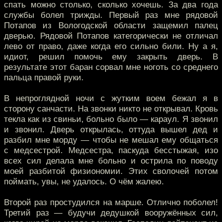
спать можно столько, сколько хочешь. За два года
службы болел трижды. Первый раз мне рядовой
Потапов из Вологодской области защемил палец
дверью. Рядовой Потапов категорически не отличал
лево от право, даже когда его сильно били. Ну а я,
идиот, решил помочь ему закрыть дверь. В
результате этот баран сорвал мне ноготь со среднего
пальца правой руки.
В непроглядной ночи с жутким воем бежал я в
сторону санчасти. На звонки никто не открывал. Кровь
текла как из свиньи, больно было — караул. Я звонил
и звонил. Дверь открылась, оттуда вышел дед и
разбил мне морду — чтобы не мешал ему общаться
с медсестрой. Медсестра, паскуда бесстыжая, изо
всех сил делала мне больно и острила по поводу
моей разбитой физиономии. Этих сволочей потом
поймать, увы, не удалось. О чём жалею.
Второй раз простудился на марше. Отлично поболел!
Третий раз — будучи дедушкой вооружённых сил,