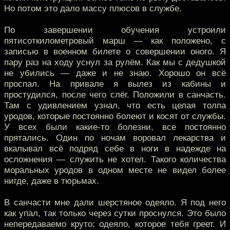
Но потом это дало массу плюсов в службе.
По завершении обучения устроили
пятисоткилометровый марш — как положено, с
записью в военном билете о совершении оного. Я
пару раз на ходу уснул за рулём. Как мы с дедушкой
не убились — даже и не знаю. Хорошо он всё
проспал. На привале я вылез из кабины и
простудился, после чего слёг. Положили в санчасть.
Там с удивлением узнал, что есть целая толпа
уродов, которые постоянно болеют и косят от службы.
У всех были какие-то болезни, все постоянно
прятались. Один по ночам воровал лекарства и
вкалывал всё подряд себе в ноги в надежде на
осложнения — служить не хотел. Такого количества
моральных уродов в одном месте не видел более
нигде, даже в тюрьмах.
В санчасти мне дали шерстяное одеяло. Я под него
как упал, так только через сутки проснулся. Это было
непередаваемо круто: одеяло, которое тебя греет. И