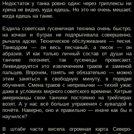
Недостаток у танка ровно один: через триплексы ни
хрена не видно, куда едешь. Но это не очень мешает,
когда едешь на танке.
Ездила советская гусеничная техника очень быстро,
на кочках и буграх не подпрыгивала совершенно,
рычала адски. Техническое обслуживание — песня.
Танкодром — он весь песчаный, а песок — он
абразив. И как только личный состав от души на
танчике погоняет, так гусеницы провисают.
Ликвидируется это извлечением траков и заменой
пальцев. Впрочем, гонять не обязательно — можно
этим заняться в свободную минуту, в порядке
обучения. Смена траков с непривычки — тихий ужас
даже в условиях мирного советского времени. Хитрые
американцы свои танчики постоянно на трейлерах
возят. А у нас всё больше упражения с кувалдой в
почёте. Наверно, оно и правильно — иначе как бы я
научился?
В штабе части висела огромная карта Северо-