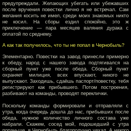
предупреждали. Желающих убегать или убежавших
после вручения повестки лично я не встречал. Сам
желания косить не имел, среди моих знакомых никто
не косил. На сборы ездил спокойно, это ж
приключение — пара месяцев валяния дурака с
оплатой по среднему.
А как так получилось, что ты не попал в Чернобыль?
Элементарно. Повестки на завод принесли примерно
к обеду, народ с нашего завода подтягивался на
сборный пункт уже после обеда. Сборный пункт
охраняет милиция, всех впускают, никого не
выпускают. Заходишь, сдаёшь паспорт/повестку, тебя
регистрируют как прибывшего. Потом построения,
разбивают на команды, проводят переклички.
Поскольку команды формировали и отправляли с
утра, когда очередь дошла до нас, прибывших после
обеда, нужное количество личного состава уже
набрали. Скажем, сосед мой, подошедший с утра
пораньше, в Чернобыль благополучно уехал. А никого