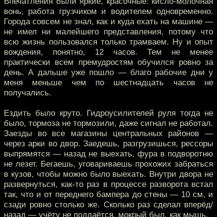
Впечатления были яркие, красочные: кисло-молочная
вонь, работа грузчиком и водителем одновременно.
Города совсем не знал, как и куда ехать на машине —
не имел ни малейшего представления, потому что
всю жизнь пользовался только трамваем. Ну и опыт
вождения, понятно, 12 часов. Тем не менее
практически всем премудростям обучился ровно за
день. А дальше уже пошло — благо рабочие дни у
меня меньше чем по шестнадцать часов не
получались.
Ездить было круто. Гидроусилителей руля тогда не
было, тормоза не тормозили, даже сигнал не работал.
Заезды во все магазины центральных районов —
через арки во двор. Заедешь, разгрузишься, рессоры
выпрямятся — назад не выехать, фура в подворотню
не лезет. Бегаешь, уговариваешь прохожих забраться
в кузов, чтобы можно было выехать. Внутри двора не
развернуться, как-то раз в процессе разворота встал
так, что и от переднего бампера до стены — 10 см, и
сзади ровно столько же. Сколько раз сделал вперёд/
назад — учёту не поддаётся, мокрый был, как мышь.