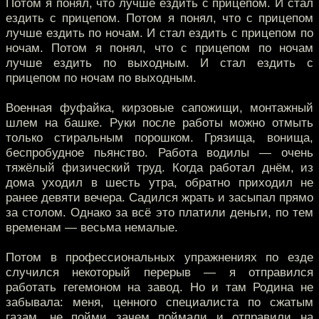
Потом я понял, что лучше ездить с прицепом. И стал
ездить с прицепом. Потом я понял, что с прицепом
лучше ездить по ночам. И стал ездить с прицепом по
ночам. Потом я понял, что с прицепом по ночам
лучше ездить по выходным. И стал ездить с
прицепом по ночам по выходным.
Военная фуфайка, кирзовые сапожищи, монтажный
шлем на башке. Руки после работы можно отмыть
только стиральным порошком. Грязища, вонища,
беспробудное пьянство. Работа водилы — очень
тяжёлый физический труд. Когда работал днём, из
дома уходил в шесть утра, обратно приходил не
ранее девяти вечера. Садился жрать и засыпал прямо
за столом. Однако за всё это платили деньги, по тем
временам — весьма немалые.
Потом в профессиональных упражнениях по езде
случился некоторый перерыв — я отправился
работать гегемоном на завод. Но и там Родина не
забывала: меня, ценного специалиста по сжатым
газам, не пойми зачем поймали и отправили на