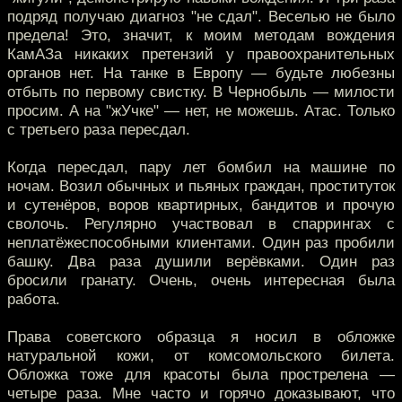
подряд получаю диагноз "не сдал". Веселью не было
предела! Это, значит, к моим методам вождения
КамАЗа никаких претензий у правоохранительных
органов нет. На танке в Европу — будьте любезны
отбыть по первому свистку. В Чернобыль — милости
просим. А на "жУчке" — нет, не можешь. Атас. Только
с третьего раза пересдал.
Когда пересдал, пару лет бомбил на машине по
ночам. Возил обычных и пьяных граждан, проституток
и сутенёров, воров квартирных, бандитов и прочую
сволочь. Регулярно участвовал в спаррингах с
неплатёжеспособными клиентами. Один раз пробили
башку. Два раза душили верёвками. Один раз
бросили гранату. Очень, очень интересная была
работа.
Права советского образца я носил в обложке
натуральной кожи, от комсомольского билета.
Обложка тоже для красоты была прострелена —
четыре раза. Мне часто и горячо доказывают, что