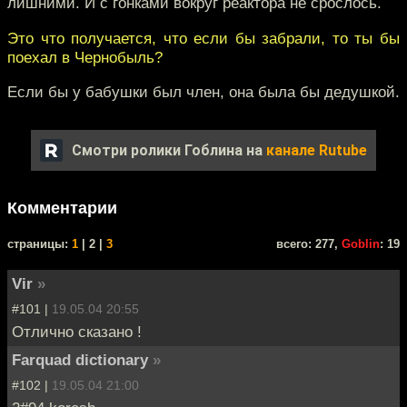
лишними. И с гонками вокруг реактора не срослось.
Это что получается, что если бы забрали, то ты бы
поехал в Чернобыль?
Если бы у бабушки был член, она была бы дедушкой.
Смотри ролики Гоблина на
канале Rutube
Комментарии
cтраницы:
1
| 2 |
3
всего: 277,
Goblin
: 19
Vir
»
#101 |
19.05.04 20:55
Отлично сказано !
Farquad dictionary
»
#102 |
19.05.04 21:00