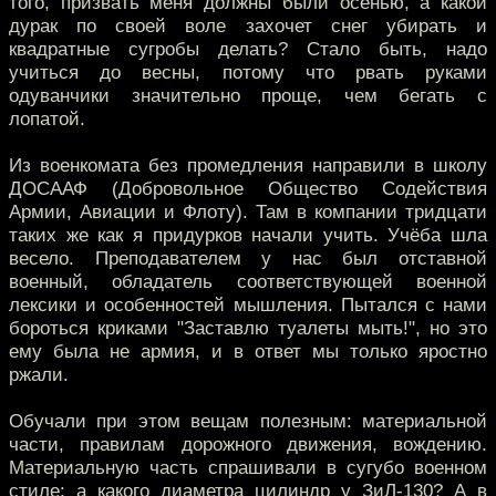
того, призвать меня должны были осенью, а какой
дурак по своей воле захочет снег убирать и
квадратные сугробы делать? Стало быть, надо
учиться до весны, потому что рвать руками
одуванчики значительно проще, чем бегать с
лопатой.
Из военкомата без промедления направили в школу
ДОСААФ (Добровольное Общество Содействия
Армии, Авиации и Флоту). Там в компании тридцати
таких же как я придурков начали учить. Учёба шла
весело. Преподавателем у нас был отставной
военный, обладатель соответствующей военной
лексики и особенностей мышления. Пытался с нами
бороться криками "Заставлю туалеты мыть!", но это
ему была не армия, и в ответ мы только яростно
ржали.
Обучали при этом вещам полезным: материальной
части, правилам дорожного движения, вождению.
Материальную часть спрашивали в сугубо военном
стиле: а какого диаметра цилиндр у ЗиЛ-130? А в