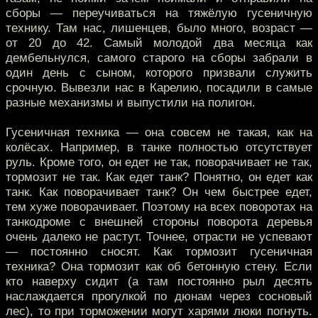
сборы — переучиваться на тяжёлую гусеничную
технику. Там нас, лишенцев, было много, возраст —
от 20 до 42. Самый молодой два месяца как
дембельнулся, самого старого на сборы забрали в
один день с сыном, которого призвали служить
срочную. Вывезли нас в Карелию, посадили в самые
разные механизмы и выпустили на полигон.
Гусеничная техника — она совсем не такая, как на
колёсах. Например, в танке полностью отсутствует
руль. Кроме того, он едет не так, поворачивает не так,
тормозит не так. Как едет танк? Понятно, он едет как
танк. Как поворачивает танк? Он чем быстрее едет,
тем хуже поворачивает. Поэтому на всех поворотах на
танкодроме с внешней стороны поворота деревья
очень далеко не растут. Точнее, отрасти не успевают
— постоянно сносят. Как тормозит гусеничная
техника? Она тормозит как об бетонную стену. Если
кто наверху сидит (а там постоянно рыл десять
наслаждается прогулкой по дюнам через сосновый
лес), то при торможении могут харями люки погнуть.