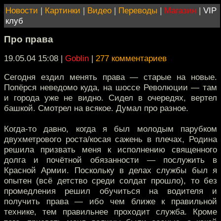
Новости
|
Картинки
|
Видео
|
Переводы
|
Магазин
|
VIP
клуб
Про права
19.05.04 15:08
|
Goblin
|
277 комментариев
Сегодня ездил менять права — старые на новые.
Попёрся неведомо куда, на шоссе Революции — там
и города уже не видно. Сидел в очередях, вертел
башкой. Смотрел на всякое. Думал про разное.
Когда-то давно, когда я был молодым парубком
двухметрового роста/косая сажень в плечах, Родина
решила призвать меня к исполнению священного
долга и почётной обязанности — послужить в
Красной Армии. Поскольку в делах службы был я
опытен (всё детство среди солдат прошло), то без
промедления решил обучиться на водителя и
получить права — ибо чем ближе к правильной
технике, тем правильнее проходит служба. Кроме