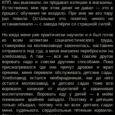
КПП, мы выезжали, он продавал излишки в магазины.
Естественно, мне при этом денег не давал — это в
процесс обучения не входило. При мне же его пару
раз ловили. Остальных это, понятно, никого не
останавливало — с завода пёрли со страшной силой.
Но когда меня уже практически научили и я был готов
ко всем аспектам социалистического труда,
стажировка на молокозаводе закончилась, наставник
отправился под суд, а меня внезапно перебросили на
хлебозавод. А там — всё не так, совсем другое
воровать надо и совсем другими способами. Пока
присматривался где они прячут дрожжи и жрал
пряники, меня перевели обслуживать детские сады.
Хлебозавод остался необкраденным, как до него
остался молокозавод. в детских садах тоже все
воровали, начиная от водителей и заканчивая
воспитателями. Воровать еду у детей — в моём
понимании крайнее западло. Поэтому я детишек
только объедал, потому что во всех детских садах
меня, худенького, сердобольные тётеньки кормили.