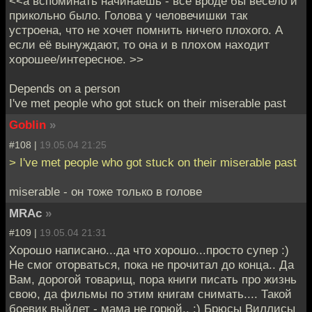
<<а вспоминать начинаешь - всё вроде бы весело и
прикольно было. Голова у человечишки так
устроена, что не хочет помнить ничего плохого. А
если её вынуждают, то она и в плохом находит
хорошее/интересное. >>
Depends on a person
I've met people who got stuck on their miserable past
Goblin
»
#108 |
19.05.04 21:25
> I've met people who got stuck on their miserable past
miserable - он тоже только в голове
MRAc
»
#109 |
19.05.04 21:31
Хорошо написано...да что хорошо...просто супер :)
Не смог оторваться, пока не прочитал до конца.. Да
Вам, дорогой товарищ, пора книги писать про жизнь
свою, да фильмы по этим книгам снимать.... Такой
боевик выйдет - мама не горюй.. :) Брюсы Виллисы