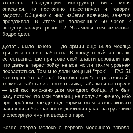
хотелось. Следующий инструктор бить меня
опасался, но постоянно пакостничал и говорил
гадости. Общения с ним избегал всячески, занятия
прогуливал. В итоге из положенных 60 часов к
выпуску наездил ровно 12. Экзамены, тем не менее,
бодро сдал.
Делать было нечего — до армии ещё было месяца
три, и я пошёл работать. В продуктовый автопарк,
естественно, где при советской власти воровали так,
что даже в перестройку не все могли таким уровнем
похвастаться. Там мне дали мощный "трак" — ГАЗ-51
категории "от забора". Коробка там "с перегазовкой",
тормоза работали с пятого качка, габариты не горели
— всё как положено для молодого бойца. И я был
рад, потому что мой товарищ не получил ничего, ибо
при пробном заезде под зорким оком автопаркового
начальника безопасности движения упал на грузовике
в слесарную яму на въезде в парк.
Возил сперва молоко с первого молочного завода.