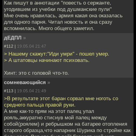
Как пишут в аннотации "повесть о сержанте,
угодившем из учебки под душманские пули"
Мне очень нравилась, армия какая она оказалась
для одного парня. Читал новость и она сразу
вспомнилась. Много общего заметил.
дЕДПЛ
»
#112 |
19.05.04 21:47
> Нашему скажут:"Иди умри" - пошел умер.
> А штатовцы начинают психовать.
Хинт: это с головой что-то.
сомневающийся
»
#113 |
19.05.04 21:49
>В результате этот баран сорвал мне ноготь со
среднего пальца правой руки.
А мне как-то прям на этот палец упал
рояль,аккуратно стиснув мой палец между
собой(роялем) и ребрышком на батарее отопления
старого образца,что напарник Шурика по стройке как