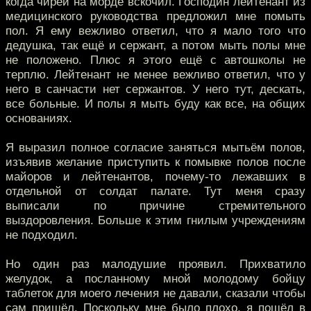
когда чирей на морде вскочил. Господин лейтенант из
медицинского руководства предложил мне помыть
пол. Я ему вежливо ответил, что я мало того что
дедушка, так ещё и сержант, а потом мыть полы мне
не положено. Плюс я этого ещё с автошколы не
терплю. Лейтенант не менее вежливо ответил, что у
него в санчасти нет сержантов. У него тут, дескать,
все больные. И полы я мыть буду как все, на общих
основаниях.
Я выразил полное согласие заняться мытьём полов,
изъявив желание приступить к помывке полов после
майоров и лейтенантов, почему-то лежавших в
отдельной от солдат палате. Тут меня сразу
выписали по причине стремительного
выздоровления. Больше к этим гнилым учреждениям
не подходил.
Но один раз малодушие проявил. Прихватило
желудок, а посланному мной молодому бойцу
таблеток для моего лечения не давали, сказали чтобы
сам пришёл. Поскольку мне было плохо, я пошёл в