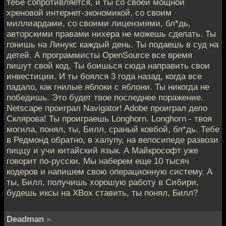
тебе сопротивляется, и ты со своей мощной
хреновой интернет-экономикой, со своим
миллиардами, со своими лицензиями, бл*дь,
авторскими правами нихера не можешь сделать. Ты
гонишь на Линукс каждый день. Ты подаешь в суд на
детей. А программисты OpenSource все время
пишут свой код. Ты боишься сюда направить свои
инвестиции. И ты боялся 3 года назад, когда все
падало, как гнилые яблоки с яблони. Ты никогда не
победишь. Это будет твое последнее поражение.
Netscape проиграл Navigator! Adobe проиграл дело
Склярова! Ты проиграешь Longhorn. Longhorn - твоя
могила, понял, ты, Билл, сраный ковбой, бл*дь. Тебе
в Редмонд обратно, в халупу, на велосипеде развози
пиццу и учи китайский язык. А Майкрософт уже
говорит по-русски. Мы наберем еще 10 тысяч
кодеров и напишем свою операционную систему. А
ты, Билл, получишь хорошую работу в Сибири,
будешь иксы на XBox ставить, ты понял, Билл?
Deadman
»