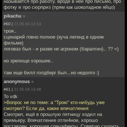
называется про работу. вроде в ней про письмо, про
фотку и про сюрприз (прям как шоколадное яйцо)
pikachu
»
#60 |
21.05.04 13:14
троя..
сценарий говно полное (куча легенд в одном
фильме)
логоваз был - и разве не агроном (баралгин).. ?? =)
но зрелище хорошее..
там еще билл голдберг был...но недолго :|
anonymous
»
#61 |
21.05.04 13:48
To vdk
>Вопрос не по теме: а "Трою" кто-нибудь уже
смотрел? Если да, какие впечатления
Смотрел, ещё в прошлую пятницу ходил на
примьеру. Впечатление отли4ное, хорошо
поставлен, хорошие спецэфекты. Советую сходить,