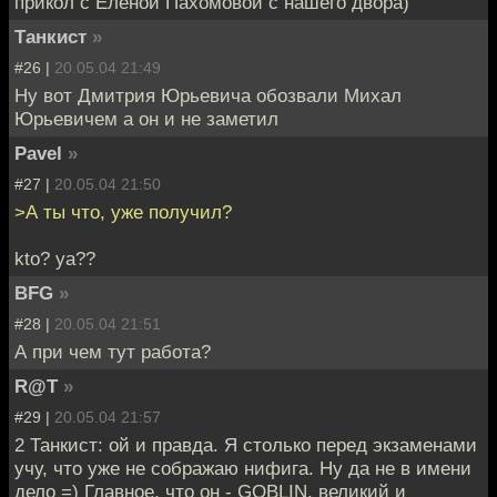
прикол с Еленой Пахомовой с нашего двора)
Танкист
»
#26 |
20.05.04 21:49
Ну вот Дмитрия Юрьевича обозвали Михал
Юрьевичем а он и не заметил
Pavel
»
#27 |
20.05.04 21:50
>А ты что, уже получил?
kto? ya??
BFG
»
#28 |
20.05.04 21:51
А при чем тут работа?
R@T
»
#29 |
20.05.04 21:57
2 Танкист: ой и правда. Я столько перед экзаменами
учу, что уже не сображаю нифига. Ну да не в имени
дело =) Главное, что он - GOBLIN, великий и