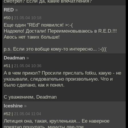
смотрел? Если да, какие впечатления?
RED
»
#50 |
21.05.04 10:18
Еще один "REd" появился! >:-(
Надоело! Достали! Переименовываюсь в R.E.D.!!!
Авось нет таких больше!
p.s. Если это вобще кому-то интересно... :-(((
Deadman
»
#51 |
21.05.04 10:36
А в чем прикол? Просили прислать fotku, какую - не
указывали, следовательно произвольную. Что и
было сделано, как я понял.
С уважением, Deadman
Iceshine
»
#52 |
21.05.04 11:04
Летиция она, такая, кругленькая... Ее наверное
приятно пощупать, минуты две-три.