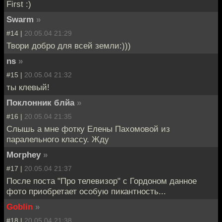
First :)
Swarm
»
#14 |
20.05.04 21:29
Твори добро для всей земли:)))
ns
»
#15 |
20.05.04 21:32
ты клевый!
Поклонник блйа
»
#16 |
20.05.04 21:35
Слышь а мне фотку Елены Пахомовой из
паралельного классу. Жду
Morphey
»
#17 |
20.05.04 21:37
После поста "Про телевизор" с Гордоном данное
фото приобретает особую пикантность...
Goblin
»
#18 |
20.05.04 21:38