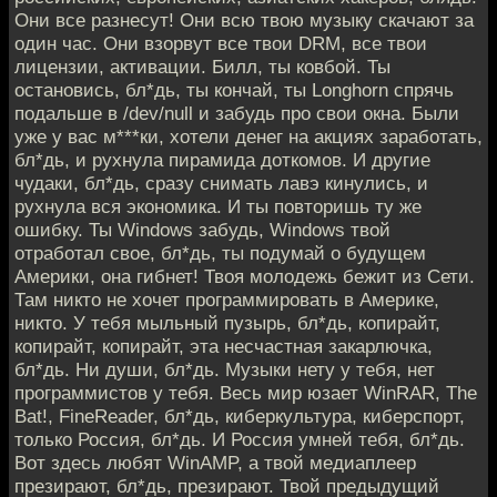
Они все разнесут! Они всю твою музыку скачают за
один час. Они взорвут все твои DRM, все твои
лицензии, активации. Билл, ты ковбой. Ты
остановись, бл*дь, ты кончай, ты Longhorn спрячь
подальше в /dev/null и забудь про свои окна. Были
уже у вас м***ки, хотели денег на акциях заработать,
бл*дь, и рухнула пирамида доткомов. И другие
чудаки, бл*дь, сразу снимать лавэ кинулись, и
рухнула вся экономика. И ты повторишь ту же
ошибку. Ты Windows забудь, Windows твой
отработал свое, бл*дь, ты подумай о будущем
Америки, она гибнет! Твоя молодежь бежит из Сети.
Там никто не хочет программировать в Америке,
никто. У тебя мыльный пузырь, бл*дь, копирайт,
копирайт, копирайт, эта несчастная закарлючка,
бл*дь. Ни души, бл*дь. Музыки нету у тебя, нет
программистов у тебя. Весь мир юзает WinRAR, The
Bat!, FineReader, бл*дь, киберкультура, киберспорт,
только Россия, бл*дь. И Россия умней тебя, бл*дь.
Вот здесь любят WinAMP, а твой медиаплеер
презирают, бл*дь, презирают. Твой предыдущий