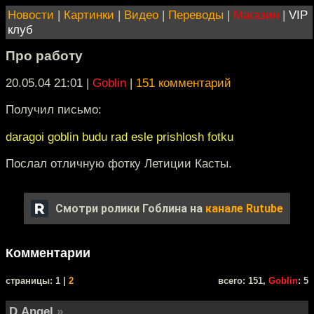
Новости
|
Картинки
|
Видео
|
Переводы
|
Магазин
|
VIP
клуб
Про работу
20.05.04 21:01
|
Goblin
|
151 комментарий
Получил письмо:
daragoi goblin budu rad esle prishlosh fotku
Послал отличную фотку Летиции Касты.
Смотри ролики Гоблина на
канале Rutube
Комментарии
cтраницы: 1 |
2
всего: 151,
Goblin
: 5
D.Angel
»