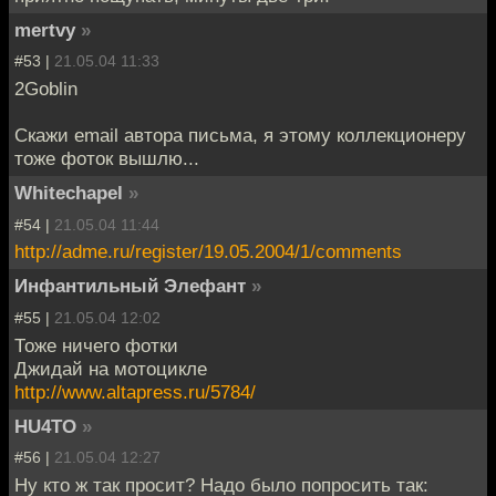
mertvy
»
#53 |
21.05.04 11:33
2Goblin
Скажи email автора письма, я этому коллекционеру
тоже фоток вышлю...
Whitechapel
»
#54 |
21.05.04 11:44
http://adme.ru/register/19.05.2004/1/comments
Инфантильный Элефант
»
#55 |
21.05.04 12:02
Тоже ничего фотки
Джидай на мотоцикле
http://www.altapress.ru/5784/
HU4TO
»
#56 |
21.05.04 12:27
Ну кто ж так просит? Надо было попросить так: