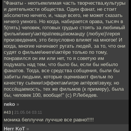
"Фанаты - неотьемлимая часть творчества,культуры
и деятельности общества. Один фанат, не стоит
абсолютно ничего, и, чаще всего, не может сказать
ничего умного. Но когда, набирается орава, тысяч в
5(пять) человек, готовых грудью стоять за любимый
фильм\книгу\актёра\певца\команду (любую)\героя
произведения, это безусловно влияет на многое! И
когда, многие начинают ругать людей, за то, что они
судят о фильме\книге\актёре только по тому,
понравился он им или нет, то я советую им
подумать над тем, что было бы, если бы небыло
фанатов. Тогда, все средства собщения, были бы
забиты людьми, которые оценивают фильм по
качеству сьёмки\эффектам\игре актёров\звуку, но
поссёщаемость, тех же фильмов (к примеру), была
бы, человек 100, вообще!" (с) Р.Лебедев.
neko
»
#43 |
21.05.04 03:11
моника беллуччи луччше все равно!!!!!
Herr KoT
»