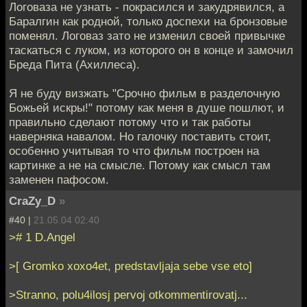
Логоваза не узнать - покрасился и закудрявился, а
Баралгин как родной, только доспехи на бронзовые
поменял. Логоваз зато не изменил своей привычке
таскаться с луком, из которого он в конце и замочил
Бреда Пита (Ахиллеса).
Я не буду визжать "Срочно фильм в разделочную
Божьей искры!" потому как меня в душе пошлют, и
правильно сделают потому что и так работы
наверняка навалом. Но галочку поставить стоит,
особенно учитывая то что фильм построен на
картинке а не на смысле. Потому как смысл там
заменен пафосом.
CraZy_D
»
#40 |
21.05.04 02:40
># 1 D.Angel
>[ Gromko xoxo4et, predstavljaja sebe vse eto]
>Stranno, polu4ilosj pervoj otkommentirovatj...