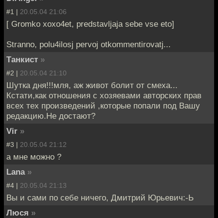
#1 |
20.05.04 21:06
[ Gromko xoxo4et, predstavljaja sebe vse eto]
Stranno, polu4ilosj pervoj otkommentirovatj...
Танкист
»
#2 |
20.05.04 21:10
Шутка дня!!!мля, аж живот болит от смеха...
Кстати,как отношения с хозяевами авторских прав
всех тех произведений ,которые попали под Вашу
редакцию.Не достают?
Vir
»
#3 |
20.05.04 21:12
а мне можно ?
Lana
»
#4 |
20.05.04 21:13
Вы и сами по себе ничего, Дмитрий Юрьевич:-Ь
Люся
»