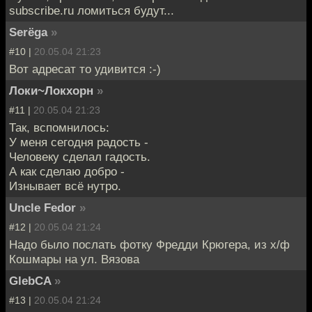
subscribe.ru ломиться будут...
Serёga
»
#10 |
20.05.04 21:23
Вот адресат то удивится :-)
Локи~Локхорн
»
#11 |
20.05.04 21:23
Так, вспомнилось:
У меня сегодня радость -
Человеку сделал гадость.
А как сделаю добро -
Изнывает всё нутро.
Uncle Fedor
»
#12 |
20.05.04 21:24
Надо было послать фотку Фредди Крюгера, из х/ф
Кошмары на ул. Вязова
GlebCA
»
#13 |
20.05.04 21:24