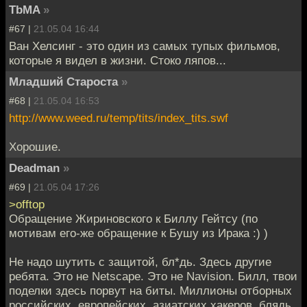
TbMA
»
#67 |
21.05.04 16:44
Ван Хелсинг - это один из самых тупых фильмов,
которые я видел в жизни. Стоко ляпов...
Младший Староста
»
#68 |
21.05.04 16:53
http://www.weed.ru/temp/tits/index_tits.swf
Хорошие.
Deadman
»
#69 |
21.05.04 17:26
>offtop
Обращение Жириновского к Биллу Гейтсу (по
мотивам его-же обращение к Бушу из Ирака :) )
Не надо шутить с защитой, бл*дь. Здесь другие
ребята. Это не Netscape. Это не Navision. Билл, твои
поделки здесь порвут на биты. Миллионы отборных
российских, европейских, азиатских хакеров, блядь.