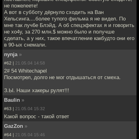
не пожелеете!
А вот в субботу дёрнуло сходить на Ван
Хельсинга....более тупого фильма я не видел. По
мне так луч6е Блэйд. А об спецэфектах я и говорить
не хо4у, за 270 млн.$ можно было и получше
сделать, а у них, такое впечатление какбудто они его
в 90-ых снемали.
nynja
»
#62 |
21.05.04 14:58
2# 54 Whitechapel
Посмотрел, долго не мог отдышаться от смеха.
З.Ы. Наши хакеры рулят!!!
Baulin
»
#63 |
21.05.04 15:32
Какой вопрос - такой ответ
GazZon
»
#64 |
21.05.04 15:46