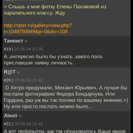
> Слышь а мне фотку Елены Пахомовой из
паралельного классу. Жду
http://oper.ru/gallery/view.php?
t=1048750949&p=0&div=108
Танкист
»
#19 |
20.05.04 21:38
А ,интересно было бы узнать ,какого пола
приславшая заявку личность.
R@T
»
#20 |
20.05.04 21:42
:D Хитро придумали, Михаил Юрьевич. А лучше бы
послали фотографию Федора Бондарчука. Или
Гордона, раз уж вы так похожи по вашему мнению.=)
Ну или просто послать можно было...
Alexii
»
#21 |
20.05.04 21:42
А вот любопытно, как так образовалось Ваше явное