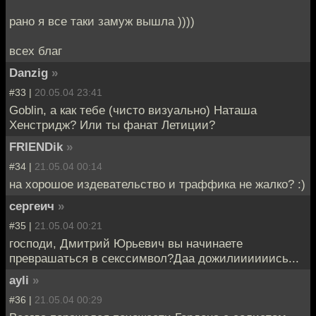
рано я все таки замуж вышла ))))
всех благ
Danzig
»
#33 |
20.05.04 23:41
Goblin, а как тебе (чисто визуально) Наташа
Хенстридж? Или ты фанат Летиции?
FRIENDik
»
#34 |
21.05.04 00:14
на хорошое издевательство и траффика не жалко? :)
сергеич
»
#35 |
21.05.04 00:21
господи, Дмитрий Юрьевич вы начинаете
преврашаться в секссимвол?Даа дожилиииииись...
ayli
»
#36 |
21.05.04 00:29