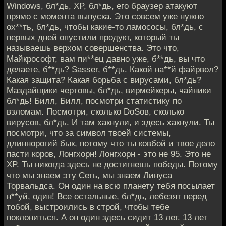
Windows, бл*дь, XP, бл*дь, его браузер атакуют
прямо с момента выпуска. Это совсем уже нужно
ох**ть, бл*дь, чтобы какие-то ламососы, бл*дь, с
первых дней опустили продукт, который ты
называешь верхом совершенства. Это что,
Майкрософт, вам пи**ец давно уже, б**дь, вы что
делаете, б**дь? Sasser, б**дь. Какой на**й файрвол?
Какая защита? Какая борьба с вирусами, бл*дь?
Маздайщики чертовы, бл*дь, вирмейкеры, чайники
бл*дь! Билл, Билл, посмотри статистику по
взломам. Посмотри, сколько DoSов, сколько
вирусов, бл*дь. И там хакнули, и здесь хакнули. Ты
посмотри, что за символ твоей системы,
длиннорогий бык, потому что ты ковбой и твое дело
пасти коров, Лонгхорн! Лонгхорн - это не 95. Это не
XP. Ты никогда здесь не достигнешь победы. Потому
что мы знаем эту Сеть, мы знаем Линуса
Торвальдса. Он один на всю планету тебя посылает
н**уй, один! Все остальные, бл*дь, лебезят перед
тобой, выстроились в строй, чтобы тебе
поклониться. А он один здесь сидит 13 лет. 13 лет