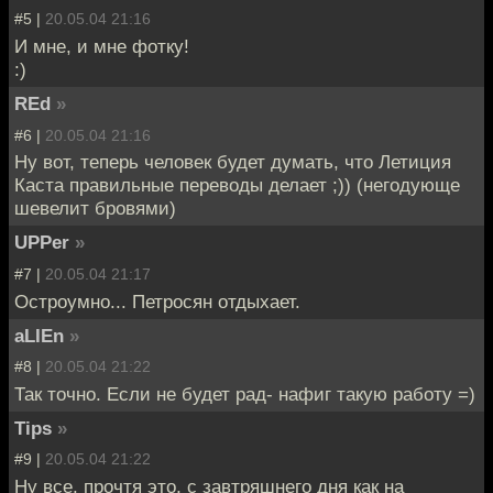
#5 |
20.05.04 21:16
И мне, и мне фотку!
:)
REd
»
#6 |
20.05.04 21:16
Ну вот, теперь человек будет думать, что Летиция
Каста правильные переводы делает ;)) (негодующе
шевелит бровями)
UPPer
»
#7 |
20.05.04 21:17
Остроумно... Петросян отдыхает.
aLIEn
»
#8 |
20.05.04 21:22
Так точно. Если не будет рад- нафиг такую работу =)
Tips
»
#9 |
20.05.04 21:22
Ну все, прочтя это, с завтряшнего дня как на