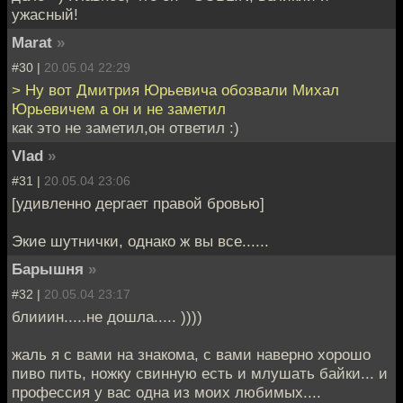
ужасный!
Marat
»
#30 |
20.05.04 22:29
> Ну вот Дмитрия Юрьевича обозвали Михал
Юрьевичем а он и не заметил
как это не заметил,он ответил :)
Vlad
»
#31 |
20.05.04 23:06
[удивленно дергает правой бровью]
Экие шутнички, однако ж вы все......
Барышня
»
#32 |
20.05.04 23:17
блииин.....не дошла..... ))))
жаль я с вами на знакома, с вами наверно хорошо
пиво пить, ножку свинную есть и млушать байки... и
профессия у вас одна из моих любимых....