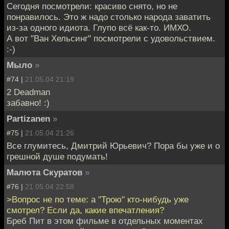
Сегодня посмотрели: красиво снято, но не
понравилось. Это ж надо столько народа заватить
из-за одного идиота. Глупо всё как-то. ИМХО.
А вот "Ван Хельсинг" посмотрели с удовольствием.
:-)
Мыло
»
#74 |
21.05.04 21:19
2 Deadman
забавно! :)
Partizanen
»
#75 |
21.05.04 21:26
Все глумитесь, Дмитрий Юрьевич? Пора бы уже и о
грешной душе подумать!
Малюта Скуратов
»
#76 |
21.05.04 22:58
>Вопрос не по теме: а "Трою" кто-нибудь уже
смотрел? Если да, какие впечатления?
Бреб Пит в этом фильме в отдельных моментах