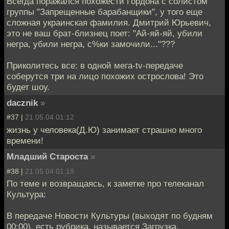
Всегда поражался похожести Гордона с солистом
группы "Запрещенные барабанщики", у того еще
сложная украинская фамилия. Дмитрий Юрьевич,
это не ваш брат-близнец поет: "Ай-яй-яй, убили
негра, убили негра, с%ки замочили..."???
Приколитесь все: в одной мега-tv-передаче
соберутся три на лицо похожих острослова! Это
будет шоу.
dacznik
»
#37 |
21.05.04 01:12
жизнь у человека(Д.Ю) занимает страшно много
времени!
Младший Староста
»
#38 |
21.05.04 01:18
По теме и возвращаясь, к заметке про телеканал
Культура:
В передаче Новости Культуры (выходят по будням
00:00), есть рубрика, называется Загрузка.