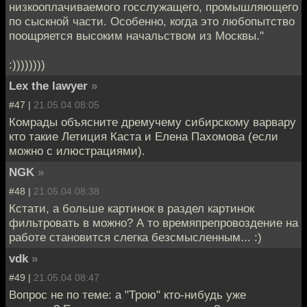
низкооплачиваемого госслужащего, промышляющего
по сыскной части. Особенно, когда это любопытство
поощряется высоким начальством из Москвы."
:))))))))
Lex the lawyer
»
#47 |
21.05.04 08:05
Комрады объясните дремучему сибирскому варвару
кто такие Летиция Каста и Елена Пахомова (если
можно с илюстрациями).
NGK
»
#48 |
21.05.04 08:38
Кстати, а больше картинок в раздел картинок
фильтровать в можно? А то времяпрепровоздение на
работе становится слегка безсмысленным... :)
vdk
»
#49 |
21.05.04 08:47
Вопрос не по теме: а "Трою" кто-нибудь уже