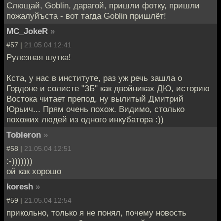
Слющай, Goblin, дарагой, пришли фотку, пришли
пожалуйъста - вот тагда Goblin пришлёт!
MC_JokeR
»
#57 |
21.05.04 12:41
Рулезная шутка!
Кста, у нас в институте, раз уж речь зашла о
Гордоне и солисте "ЗБ" как двойниках ДЮ, историю
Востока читает препод, ну вылитый Дмитрий
Юрьич... Прям очень похож. Видимо, столько
похожих людей из одного инкубатора :))
Tobleron
»
#58 |
21.05.04 12:51
:-)))))))
ой как хорошо
koresh
»
#59 |
21.05.04 12:54
прикольно, только я не понял, почему новость