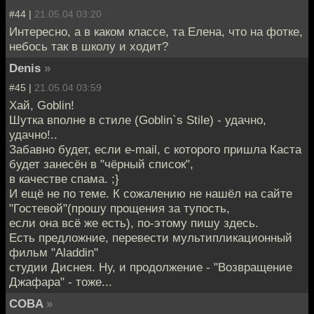
#44 |
21.05.04 03:20
Интересно, а в каком классе, та Елена, что на фотке,
небось так в школу и ходит?
Denis
»
#45 |
21.05.04 03:59
Хай, Goblin!
Шутка вполне в стиле (Goblin`s Stile) - удачно,
удачно!..
Забавно будет, если e-mail, с которого пришла Каста
будет занесён в "чёрный список",
в качестве спама. ;}
И ещё не по теме. К сожалению не нашёл на сайте
"Гостевой"(прошу прощения за тупость,
если она всё же есть), по-этому пишу здесь.
Есть предложние, перевести мультипликационный
фильм "Aladdin"
студии Диснея. Ну, и продолжение - "Возвращение
Джафара" - тоже...
COBA
»