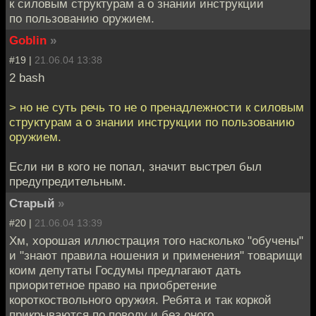
к силовым структурам а о знании инструкции
по пользованию оружием.
Goblin
»
#19 |
21.06.04 13:38
2 bash
> но не суть речь то не о пренадлежности к силовым
структурам а о знании инструкции по пользованию
оружием.
Если ни в кого не попал, значит выстрел был
предупредительным.
Старый
»
#20 |
21.06.04 13:39
Хм, хорошая иллюстрация того насколько "обучены"
и "знают правила ношения и применения" товарищи
коим депутаты Госдумы предлагают дать
приоритетное право на приобретение
короткоствольного оружия. Ребята и так коркой
прикрываются по поводу и без оного.....