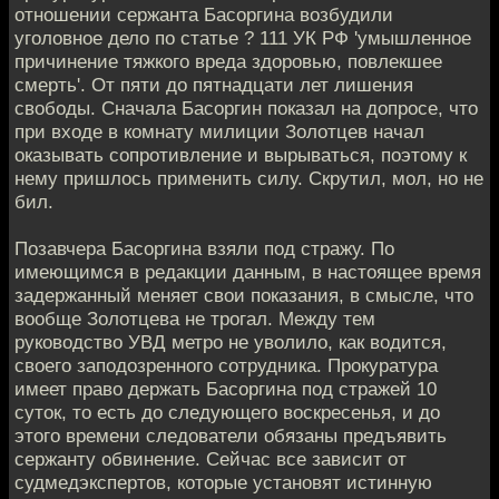
отношении сержанта Басоргина возбудили
уголовное дело по статье ? 111 УК РФ 'умышленное
причинение тяжкого вреда здоровью, повлекшее
смерть'. От пяти до пятнадцати лет лишения
свободы. Сначала Басоргин показал на допросе, что
при входе в комнату милиции Золотцев начал
оказывать сопротивление и вырываться, поэтому к
нему пришлось применить силу. Скрутил, мол, но не
бил.
Позавчера Басоргина взяли под стражу. По
имеющимся в редакции данным, в настоящее время
задержанный меняет свои показания, в смысле, что
вообще Золотцева не трогал. Между тем
руководство УВД метро не уволило, как водится,
своего заподозренного сотрудника. Прокуратура
имеет право держать Басоргина под стражей 10
суток, то есть до следующего воскресенья, и до
этого времени следователи обязаны предъявить
сержанту обвинение. Сейчас все зависит от
судмедэкспертов, которые установят истинную