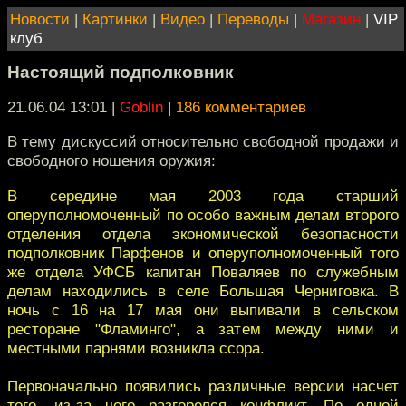
Новости
|
Картинки
|
Видео
|
Переводы
|
Магазин
|
VIP
клуб
Настоящий подполковник
21.06.04 13:01
|
Goblin
|
186 комментариев
В тему дискуссий относительно свободной продажи и
свободного ношения оружия:
В середине мая 2003 года старший
оперуполномоченный по особо важным делам второго
отделения отдела экономической безопасности
подполковник Парфенов и оперуполномоченный того
же отдела УФСБ капитан Поваляев по служебным
делам находились в селе Большая Черниговка. В
ночь с 16 на 17 мая они выпивали в сельском
ресторане "Фламинго", а затем между ними и
местными парнями возникла ссора.
Первоначально появились различные версии насчет
того, из-за чего разгорелся конфликт. По одной