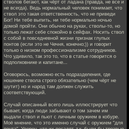
стволов бегают, как чёрт от ладана (правда, не все и
не всегда). Ведь нормальный человек понимает, что
ствол это такая ответственность, что не приведи
Бог! Ни тебе выпить, ни тебе нормально ночью
домой пройти. Они обычно на руках, стволы-то, но
только лежат себе спокойно в сейфах. Носить ствол
с собой в повседневной жизни признак глупых
понтов (если это не Чечня, конечно;)) и говорит
только о низком профессионализме сотрудников.
Что удивило, так это то, что в статье говорится о
подполковнике и капитане...
Оговорюсь, возможно есть подразделения, где
ношение ствола строго обязательно (чем чёрт не
шутит) но и народ там должен служить
соответствующий.
Случай описанный всего лишь иллюстрирует что
бывает, когда люди забывают о том зачем им
выдали ствол и пьют с личным оружием в кобуре.
Моё мнение, что это именно случай с оружием "для
понта". Уверен, что их посадят, т.к. были бы трезвые