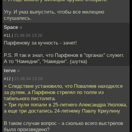
Угу. И указ выпустить, чтобы все милицию
слушались.
Space
»
#11 |
21.06.04 13:26
Парфенову за кучность - зачет!
P.S. Я так и знал, что Парфенов в "органах" служит.
А то "Намедни", "Намедни". (шутка)
terve
»
#12 |
21.06.04 13:28
> Следствие установило, что Поваляев находился
за рулем, а Парфенов стрелял по толпе из
табельного пистолета.
> Три пули попали в 25-летнего Александра Уколова,
а еще три достались 24-летнему Павлу Криулину
В таком случае вопрос - а сколько всего выстрелов
было произведено?