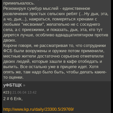
примелькалось.
Резюмируя сумбур мыслей - единственное
развлечение простых сельских ребят (...Ну дык, эта,
а чо, дык...), нажраться, померяться хренами с
любыми "несвоими", желательно не с соседнего
села, а с приезжими, и показать, дык, эта, кто тут
дерется лучше, особливо вдвадцатипятиром против
двоих.
Короче говоря, не рассматривая то, что сотрудники
ФСБ были вооружены и оружие потом применили,
местные жители достаточно серьезно отметелили
двоих людей, которые зашли в кафе отобедать и
выпить. Все остально уже в прицепе идет. Хотя
опять же, там надо было быть, чтобы делать какие-
то оценки.
уФБТЩК
»
#23 |
21.06.04 13:42
2 # 6 Erik,
http://www.kp.ru/daily/23300.5/29769/