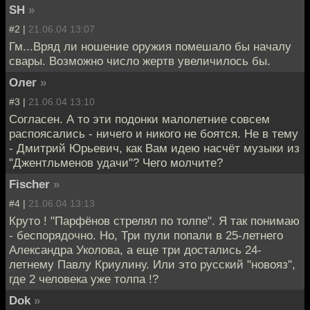
SH
»
#2 |
21.06.04 13:07
Гм...Вряд ли ношение оружия помешало бы началу
свары. Возможно число жертв увеличилось бы.
Олег
»
#3 |
21.06.04 13:10
Согласен. А то эти подонки малолетние совсем
распоясались - ничего и никого не боятся. Не в тему
- Дмитрий Юрьевич, как Вам идею насчёт музыки из
"Джентльменов удачи"? Чего молчите?
Fischer
»
#4 |
21.06.04 13:13
Круто ! "Парфёнов стрелял по толпе". Я так понимаю
- беспорядочно. Но, Три пули попали в 25-летнего
Александра Уколова, а еще три достались 24-
летнему Павлу Криулину. Или это русский "новояз",
где 2 человека уже толпа !?
Dok
»