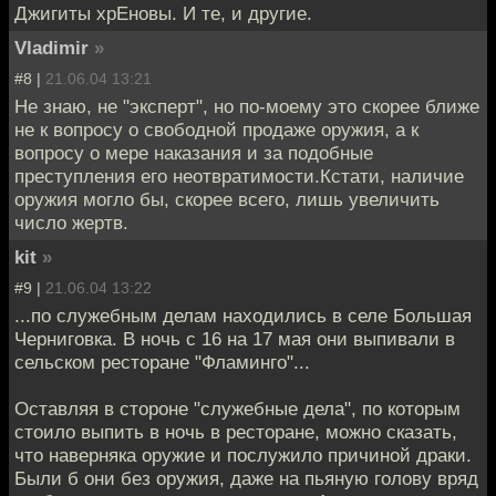
Джигиты хрЕновы. И те, и другие.
Vladimir
»
#8 |
21.06.04 13:21
Не знаю, не "эксперт", но по-моему это скорее ближе
не к вопросу о свободной продаже оружия, а к
вопросу о мере наказания и за подобные
преступления его неотвратимости.Кстати, наличие
оружия могло бы, скорее всего, лишь увеличить
число жертв.
kit
»
#9 |
21.06.04 13:22
...по служебным делам находились в селе Большая
Черниговка. В ночь с 16 на 17 мая они выпивали в
сельском ресторане "Фламинго"...
Оставляя в стороне "служебные дела", по которым
стоило выпить в ночь в ресторане, можно сказать,
что наверняка оружие и послужило причиной драки.
Были б они без оружия, даже на пьяную голову вряд