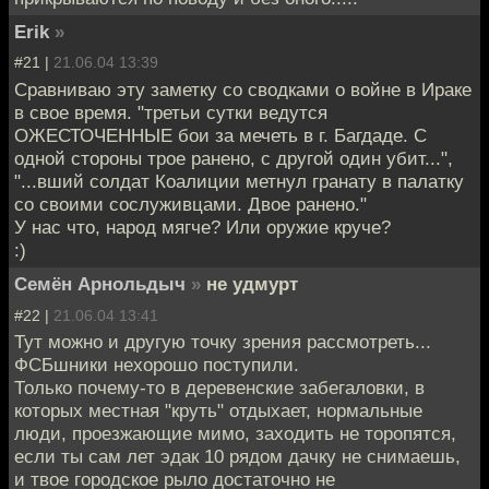
Erik
»
#21 |
21.06.04 13:39
Сравниваю эту заметку со сводками о войне в Ираке
в свое время. "третьи сутки ведутся
ОЖЕСТОЧЕННЫЕ бои за мечеть в г. Багдаде. С
одной стороны трое ранено, с другой один убит...",
"...вший солдат Коалиции метнул гранату в палатку
со своими сослуживцами. Двое ранено."
У нас что, народ мягче? Или оружие круче?
:)
Семён Арнольдыч
»
не удмурт
#22 |
21.06.04 13:41
Тут можно и другую точку зрения рассмотреть...
ФСБшники нехорошо поступили.
Только почему-то в деревенские забегаловки, в
которых местная "круть" отдыхает, нормальные
люди, проезжающие мимо, заходить не торопятся,
если ты сам лет эдак 10 рядом дачку не снимаешь,
и твое городское рыло достаточно не