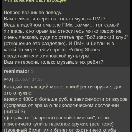
Вопрос возник по поводу.
Вам сейчас интересна только музыка ПМк?
Ведь в идейном смысле ПМк...хммм... тот самый
хиппарь, к которым вы относитесь мягко говоря не
очень ласково, судя по статье про "Бойцовский клуб"
(отношение это разделяю). И ПМк, и битлы и в
какой-то мере Led Zeppelin, Rolling Stones -
представители хипповской культуры
Вам интересна только музыка этих ребят?
reanimator
»
#40 |
21.06.04 14:35
Каждый желающий может приобрести оружие, для
этого нужно:
а)около 4000 и больше руб. в зависимости от вкусов
б)справка от врача о психологическом состоянии
(читай $)
в)спрака от "разрешительной комисии", если
приспичело купить нарезное оружие (все теже)
г)военный билет или билет от охотничего клуба