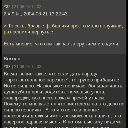
#32 |
21.06.04 14:03
2 # 9 kit, 2004-06-21 13:22:43
> То есть, бравые фсбшники просто мало получили,
раз решили вернуться.
Есть мнение, что они как раз за оружием и ездили.
Sorry
»
#33 |
21.06.04 14:08
Впечатление такое, что если дать народу
"короткоствольное нарезное", то трупов прибавится.
Но не сильно. Насколько я понимаю, большая часть
душегубств производится с помощью утюга,
сковородки, кухонного ножа и прочей утвари.
Почему-то мне кажется что пистолеты на это дело не
сильно повлияют. А то что не тока пьяные
полковники должны иметь возможность палить, это
наверное здравая мысль. И потом, выскажу видимо
крамольную мысль, что через некоторое время