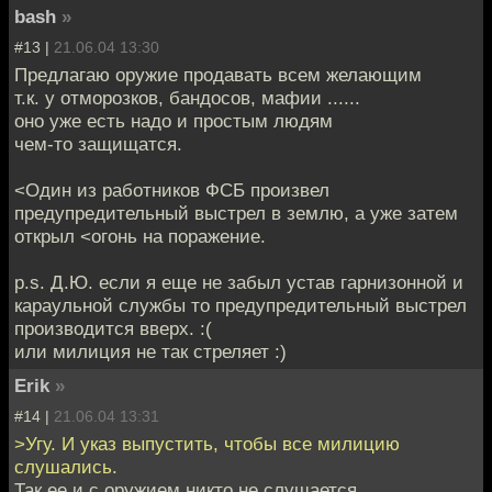
bash
»
#13 |
21.06.04 13:30
Предлагаю оружие продавать всем желающим
т.к. у отморозков, бандосов, мафии ......
оно уже есть надо и простым людям
чем-то защищатся.
<Один из работников ФСБ произвел
предупредительный выстрел в землю, а уже затем
открыл <огонь на поражение.
p.s. Д.Ю. если я еще не забыл устав гарнизонной и
караульной службы то предупредительный выстрел
производится вверх. :(
или милиция не так стреляет :)
Erik
»
#14 |
21.06.04 13:31
>Угу. И указ выпустить, чтобы все милицию
слушались.
Так ее и с оружием никто не слушается...