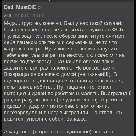
Ded_MustDIE
»
#28 |
21.06.04 13:57
М-да... грустно, конечно. Был у нас такой случай:
Пришёл паренёк после института служить в ФСБ.
Ну, как водится, после сборов винституте считает
себя пацаном опытным и серьёзным, не то что
кадровые опера. Ну, и конечно, решил получить
табельник, увы запретить некому, т.к. повесили на
плечи по две звезды, назначили опером так и
давайте ствол раз положено. Не вопрос, дали.
Возвращался он ночью домой (не пьяный!!!). В
подворотне подошли двое, начали докапываться,
попытались избить... Ну, пацанчик-то, ствол
вытащил и давай по ребятам шмалять. Выстрелил 8
раз, ни разу не попал (не удивительно). А ребята
подошли, ударили по голове, ствол отняли,
перезарядили и в ногу выстрелили... а ствол, как
водится, унесли с собой. Занавес.
А кадровые (и просто послужившие) опера от