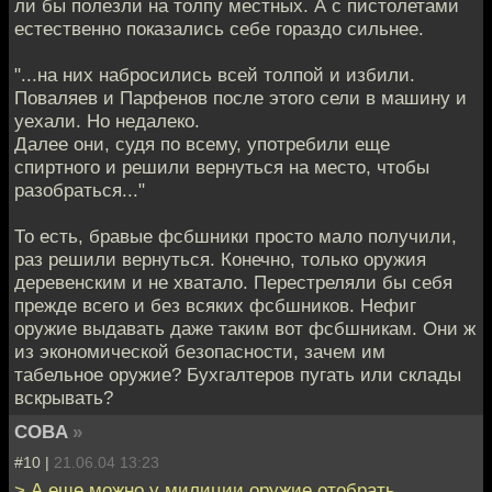
ли бы полезли на толпу местных. А с пистолетами
естественно показались себе гораздо сильнее.
"...на них набросились всей толпой и избили.
Поваляев и Парфенов после этого сели в машину и
уехали. Но недалеко.
Далее они, судя по всему, употребили еще
спиртного и решили вернуться на место, чтобы
разобраться..."
То есть, бравые фсбшники просто мало получили,
раз решили вернуться. Конечно, только оружия
деревенским и не хватало. Перестреляли бы себя
прежде всего и без всяких фсбшников. Нефиг
оружие выдавать даже таким вот фсбшникам. Они ж
из экономической безопасности, зачем им
табельное оружие? Бухгалтеров пугать или склады
вскрывать?
COBA
»
#10 |
21.06.04 13:23
> А еще можно у милиции оружие отобрать.