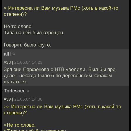
> Интересна ли Вам музыка PMc (хоть в какой-то
степени)?
Не то слово.
Типа на ней был взрощен.
Говорят, было круто.
alll
»
#38 |
21.06.04 14:23
Зря они Парфенова с НТВ уволили. Был бы при
деле - некогда было б по деревенским кабакам
шататься.
Todesser
»
#39 |
21.06.04 14:30
>> Интересна ли Вам музыка PMc (хоть в какой-то
степени)?
>Не то слово.
>Типа на ней был взрощен.