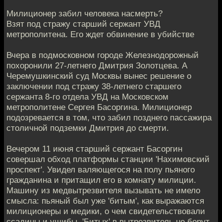
Милиционер забил человека насмерть?
Взят под стражу старший сержант УВД
метрополитена. Его ждет обвинение в убийстве
Вчера в подмосковном городе Железнодорожный
похоронили 27-летнего Дмитрия Золотцева. А
Черемушкинский суд Москвы вынес решение о
заключении под стражу 38-летнего старшего
сержанта 8-го отдела УВД на Московском
метрополитене Сергея Басоргина. Милиционер
подозревается в том, что забил позднего пассажира
столичной подземки Дмитрия до смерти.
Вечером 11 июня старший сержант Басоргин
совершал обход платформы станции 'Нахимовский
проспект'. Увидел валяющегося на полу пьяного
гражданина и притащил его в комнату милиции.
Машину из медвытрезвителя вызывать не имело
смысла: пьяный был уже 'битым', как выражаются
милиционеры и медики, о чем свидетельствовали
ссадины и ушибы. 'Битых' в вытрезвитель не берут.