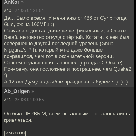
AnKor
»
#40 |
24.06.04 21:54
Да... Было время. У меня аналог 486 от Cyrix тогда
был, аж на 160МГц :)
Сначала я достал даже не не финальный, а Quake
Beta3, непонятно откуда спёртый. Кстати, в ней был
совершенно другой последний уровень (Shub-
Niggurat's Pit), который мне даже больше
понравился, чем тот в окончательной версии.
Совсем недавно опять прошёл (правда GLQuake).
По-моему, она посложнее и пострашнее, чем Quake2
:)
А 12 лет Думу в декабре праздновать будем? :) :) :)
Ab_Origen
»
#41 |
25.06.04 00:55
Он был ПЕРВЫМ, всем остальным - осталось лишь
кривляться.
[имхо on]