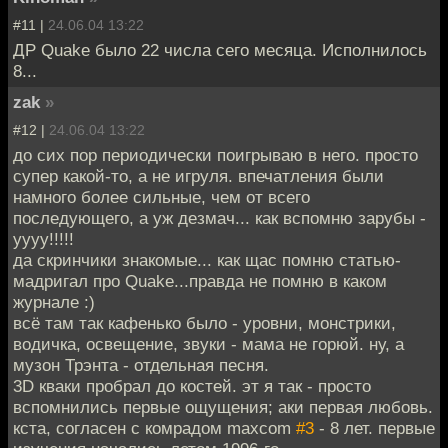
#11 |
24.06.04 13:22
ДР Quake было 22 числа сего месяца. Исполнилось
8...
zak
»
#12 |
24.06.04 13:22
до сих пор периодически поигрываю в него. просто
супер какой-то, а не игруля. впечатления были
намного более сильные, чем от всего
последующего, а уж дезмач... как вспомню зарубы -
уууу!!!!!
да скринчики знакомые... как щас помню статью-
мадригал про Quake...правда не помню в каком
журнале :)
всё там так кафенько было - уровни, монстрики,
водичка, освещение, звуки - мама не горюй. ну, а
музон Трэнта - отдельная песня.
3D кваки пробрал до костей. эт я так - просто
вспомнились первые ощущения; аки первая любовь.
кста, согласен с комрадом maxcom
#3
- 8 лет. первые