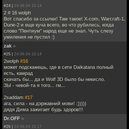
#24 |
24.06.04 15:14
2 # 16 wolph
Вот спасибо за ссылки! Там такое! Х-com, Warcraft-1,
Dune-2 и еще куча всего, во что рубились, когда
слово "Пентиум" народ еще не знал. Чуть слезу
умиления не пустил :)
zak
»
#25 |
24.06.04 15:14
2wolph
#16
может подскажешь, где в сети Daikatana полный
есть, камрад
скачать бы... да и Wolf 3D было бы некисло.
ЗЫ - чевой-та я того... гм...
2saddam
#17
ага, сила - на дэржавний мови! :)))))
дядя Дима зажигает будь здоров!!!
Dr.OFF
»
#26 |
24.06.04 15:17