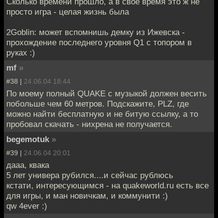
Сколько времени прошло, а в свое время это ж не
просто игра - целая жизнь была
2Goblin: может вспомнишь демку из Ижевска -
прохождение последнего уровня Q1 с топором в
руках :)
mf
»
#38 |
24.06.04 18:44
По моему полный QUAKE с музыкой должен весить
побольше чем 60 метров. Подскажите, PLZ, где
можно найти бесплатную и не битую ссылку, а то
пробовал скачать - нихрена не получается.
begemotuk
»
#39 |
24.06.04 20:01
дааа, квака
5 лет универа рубился....и сейчас рублюсь
кстати, интересующимся - на quakeworld.ru есть все
для игры, и ман новичкам, и коммунити :)
qw 4ever :)