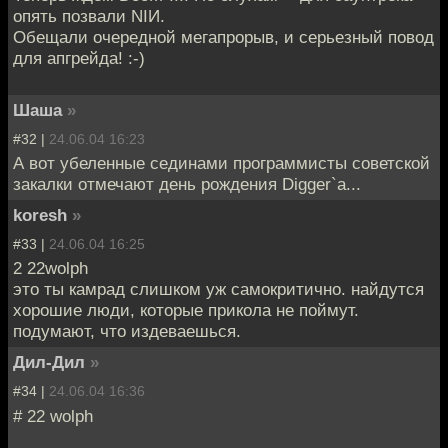
опять позвали NIИ.
Обещали очередной мегапрорыв, и серьезный повод
для апгрейда! :-)
Шаша
»
#32 |
24.06.04 16:23
А вот убеленные сединами программисты советской
закалки отмечают день рождения Digger`a...
koresh
»
#33 |
24.06.04 16:25
2 22wolph
это ты камрад слишком уж самокритично. найдутся
хорошие люди, которые прикола не поймут.
подумают, что издеваешься.
Дил-Дил
»
#34 |
24.06.04 16:36
# 22 wolph