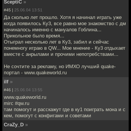
SceptiC
»
#45 |
25.06.04 13:51
Да сколько лет прошло. Хотя я начинал играть уже
когда появилось Ку3, все равно мое знакомство с дм
начиналось именно с мануалов Гоблина...
Прикольное было время...
Отыграл несколько лет в Ку3, забил и сейчас
понемногу играю в QW... Мое мнение - Ку3 отдыхает
вместе с анрылами и прочими непотребствами...
Не сочтите за рекламу, но ИМХО лучший quake-
портал - www.quakeworld.ru
ilf
»
#46 |
25.06.04 13:55
www.quakeworld.ru
mirc #qw.ru
там помогут и расскажут где в ку1 поиграть мона и с
кем, помогут с конфигами и советами
CraZy_D
»