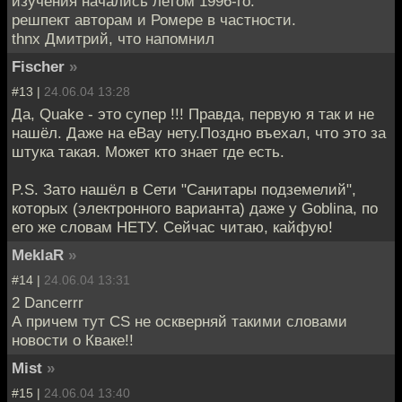
изучения начались летом 1996-го.
решпект авторам и Ромере в частности.
thnx Дмитрий, что напомнил
Fischer
»
#13 |
24.06.04 13:28
Да, Quake - это супер !!! Правда, первую я так и не
нашёл. Даже на eBay нету.Поздно въехал, что это за
штука такая. Может кто знает где есть.
P.S. Зато нашёл в Сети "Санитары подземелий",
которых (электронного варианта) даже у Goblina, по
его же словам НЕТУ. Сейчас читаю, кайфую!
MeklaR
»
#14 |
24.06.04 13:31
2 Dancerrr
А причем тут CS не оскверняй такими словами
новости о Кваке!!
Mist
»
#15 |
24.06.04 13:40