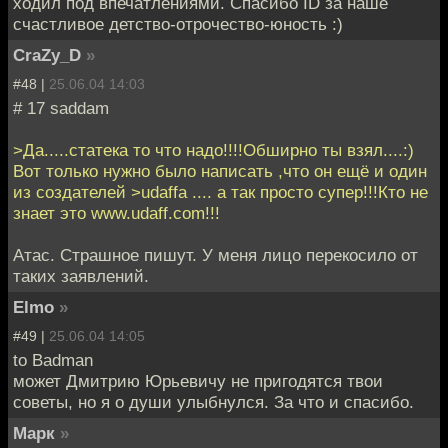
ходил под впечатлениями. Спасибо ID за наше
счастливое детство-отрочество-юность :)
CraZy_D
»
#48 |
25.06.04 14:03
# 17 saddam
>Да.....статека то что надо!!!!Обширно ты взял....:)
Вот только нужно было написать ,что он ещё и один
из создателей >udaffa .... а так просто супер!!!Кто не
знает это www.udaff.com!!!
Атас. Страшное пишут. У меня лицо перекосило от
таких заявлений.
Elmo
»
#49 |
25.06.04 14:05
to Badman
может Дмитрию Юрьевичу не пригодятся твои
советы, но я о души улыбнулся. За что и спасибо.
Марк
»