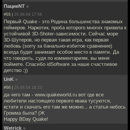
ПациеNT
»
#55 |
25.06.04 17:56
Первый Quake - это Родина большинства знакомых
геймеров. Наркотик, проба которого многих привела к
устойчивой 3D-Shoter-зависимости. Сейчас море
3D-Шутеров, но первая такая игра, как первая
любовь (sorry за банально-избитое сравнение)
всегда будет занимает особое место в памяти. Да
что говорить, судя по комментариям, вы меня
поймете. Спасибо idSoftware за наше счастливое
детство :))
UnK
»
#56 |
25.06.04 18:23
да чего там - www.quakeworld.ru вот где все
любители настоящего первого квака тусуются,
кстати и скачать его там же можно... а статья небось
Громма была? (Ж
Happy BDay Quake!
Wetrick
»