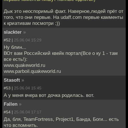
Дык это неоспоримый факт. Наверное,людей прёт от
того, что они первые. На udaff.com первые камменты
к криативам посмотри ;))
slackter
»
#52 |
25.06.04 15:29
Ну блин...
ВОт вам Российский квейк портал(Все о ку 1 - там
все есть!):
www.quakeworld.ru
www.parboil.quakeworld.ru
Stasoft
»
#53 |
25.06.04 15:45
А у меня вчера вот дочка родилась. вот.
Fallen
»
#54 |
25.06.04 17:17
Да, бля, TeamFortress, Project1, Банда, Боги... есть
что вспомнить.