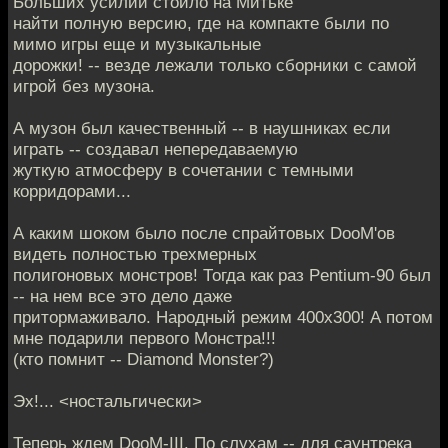
Больших усилий стоило на Митьке
найти полную версию, где на компакте были по
мимо игры еще и музыкальные
дорожки! -- везде лежали только сборники с самой
игрой без музона.
А музон был качественный -- в наушниках если
играть -- создавал непередаваемую
жуткую атмосферу в сочетании с темными
корридорами...
А каким шоком было после спрайтовых DooM'ов
видеть полностью трехмерных
полигоновых монстров! Тогда как раз Pentium-90 был
-- на нем все это дело даже
притормаживало. Народный режим 400x300! А потом
мне подарили первого Монстра!!!
(кто помнит -- Diamond Monster?)
Эх!... <ностальгически>
Теперь ждем DooM-III. По слухам -- для саунтрека