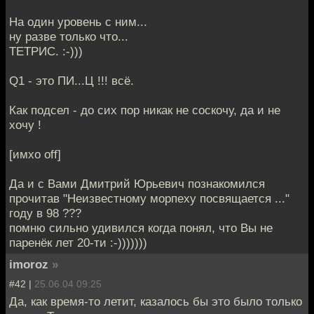
На один уровень с ним...
ну разве только что...
ТЕТРИС. :-)))
Q1 - это ПИ...Ц !!! всё.
Как подсел - до сих пор никак не соскочу, да и не
хочу !
[имхо off]
Да и с Вами Дмитрий Юрьевич познакомился
прочитав "Неизвестному морпеху посвящается ..."
году в 98 ???
помню сильно удивился когда понял, что Вы не
паренёк лет 20-ти :-)))))))
imoroz
»
#42 |
25.06.04 09:25
Да, как время-то летит, казалось бы это было только