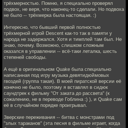
трёхмерностью. Помню, я специально проверял
подвох, не веря, что наконец-то сделали. Но подвоха
не было -- трёхмерка была настоящая. :)
Интересно, что бывший первой полностью
трёхмерной игрой Descent как-то так в памяти у
народа не задержался. Хотя и тимплей там был. Не
знаю, почему. Возможно, слишком сложным
оказался в управлении -- всё-таки леталка, шесть
степеней свободы.
А ещё в оригинальном Quake была специально
написанная под игру музыка девятидюймовых
гвоздей (группа такая). В моей пиратской версии её
конечно не было, поэтому я вставлял в сидюк
саундтрек к фильму "От заката до рассвета" (к
сожалению, не в переводе Гоблина :) ), и Quake сам
её в случайном порядке проигрывал.
Зверские переживания -- битва с монстрами под
"злых тараканов" (эта песня в фильме играет, когда