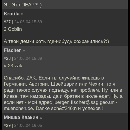
Э.. Это ПЕАР?!:)
Krutila
»
#27 |
24.06.04 15:39
2 Goblin
А твои демки хоть где-нибудь сохранились?:)
Fischer
»
#28 |
24.06.04 15:39
# 23 zak
Спасибо, ZAK. Если ты случайно живешь в
Германии, Австрии, Швейцарии или Чехии, то я
ради такого случая подъеду, нет проблем. Ну или в
Киеве, там камрады, да и братан в июле едет. Ну, а
если нет - мой адрес juergen.fischer@ssg.geo.uni-
muenchen.de. Danke sch&#246;n и успехов !
Мишка Квакин
»
#29 |
24.06.04 16:05