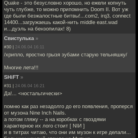
Quake - это безусловно хорошо, но ежели копнуть
чуть глубже, то можно припомнить Doom II. Вот уж
где были безжалостные битвы!...com2, irq3, connect
14400...загружаешь какой-нить middle east.wad
и...дуэль на бензопилах! 8)
Свистулька
»
#30 |
24.06.04 16:11
/хрипло, яростно грызя зубами старую тельняшку/
Многие лета!!!
SHiFT
»
#31 |
24.06.04 16:21
Да!... <ностальгически>
помню как раз незадолго до его появления, проперся
от музона Nine Inch Nails.
а потом гляжу -- а на коробках с гвоздями
характерное их лого стоит [ NIИ ]
и в титрах читаю, что они им музон к игре делали...