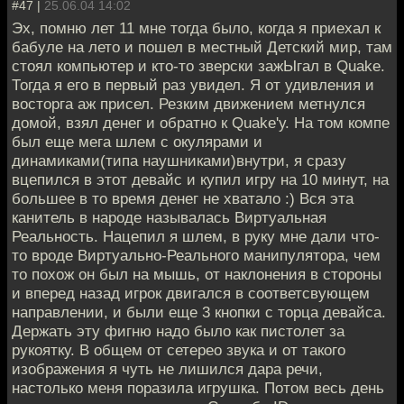
#47 |
25.06.04 14:02
Эх, помню лет 11 мне тогда было, когда я приехал к
бабуле на лето и пошел в местный Детский мир, там
стоял компьютер и кто-то зверски зажЫгал в Quake.
Тогда я его в первый раз увидел. Я от удивления и
восторга аж присел. Резким движением метнулся
домой, взял денег и обратно к Quake'у. На том компе
был еще мега шлем с окулярами и
динамиками(типа наушниками)внутри, я сразу
вцепился в этот девайс и купил игру на 10 минут, на
большее в то время денег не хватало :) Вся эта
канитель в народе называлась Виртуальная
Реальность. Нацепил я шлем, в руку мне дали что-
то вроде Виртуально-Реального манипулятора, чем
то похож он был на мышь, от наклонения в стороны
и вперед назад игрок двигался в соответсвующем
направлении, и были еще 3 кнопки с торца девайса.
Держать эту фигню надо было как пистолет за
рукоятку. В общем от сетерео звука и от такого
изображения я чуть не лишился дара речи,
настолько меня поразила игрушка. Потом весь день