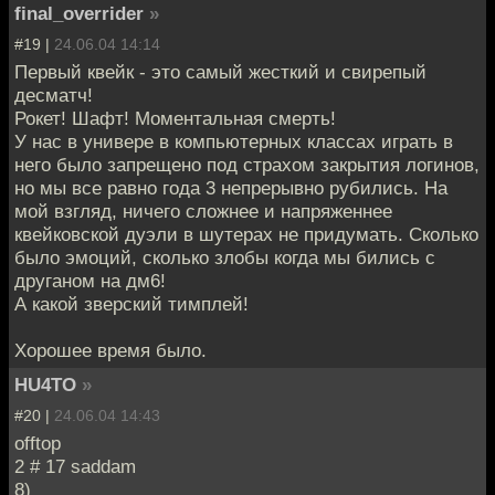
final_overrider
»
#19 |
24.06.04 14:14
Первый квейк - это самый жесткий и свирепый
десматч!
Рокет! Шафт! Моментальная смерть!
У нас в универе в компьютерных классах играть в
него было запрещено под страхом закрытия логинов,
но мы все равно года 3 непрерывно рубились. На
мой взгляд, ничего сложнее и напряженнее
квейковской дуэли в шутерах не придумать. Сколько
было эмоций, сколько злобы когда мы бились с
друганом на дм6!
А какой зверский тимплей!
Хорошее время было.
HU4TO
»
#20 |
24.06.04 14:43
offtop
2 # 17 saddam
8)