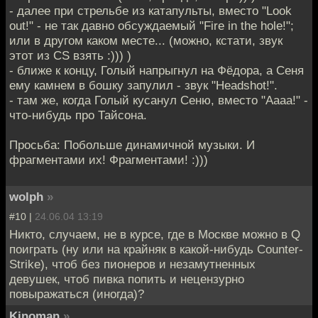
- далее при стрельбе из катапульты, вместо "Look
out!" - не так давно обсуждаемый "Fire in the hole!";
или в другом каком месте... (можно, кстати, звук
этот из CS взять :))) )
- ближе к концу, Голый напрыгнул на Фёдора, а Сеня
ему камнем в бошку запулил - звук "Headshot!".
- там же, когда Голый кусанул Сеню, вместо "Аааа!" -
что-нибудь про Тайсона.
Просьба: Побольше динамичной музыки. И
фрагментами их! Фрагментами! :)))
wolph
»
#10 |
24.06.04 13:19
Никто, случаем, не в курсе, где в Москве можно в Q
поиграть (ну или на крайняк в какой-нибудь Counter-
Strike), чтоб без пионеров и незамутненных
девушек, чтоб пивка попить и нецензурно
повыражаться (иногда)?
Kinoman
»