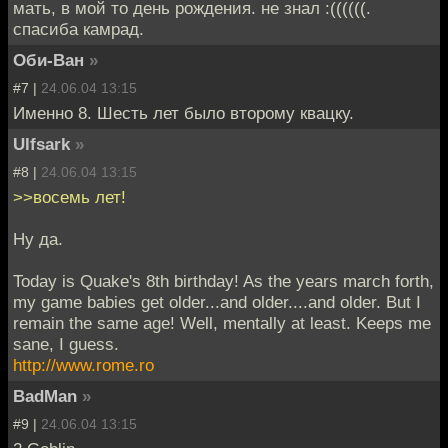
мать, в мой то день рождения. не знал :((((((.
спасиба камрад.
Оби-Ван
»
#7 |
24.06.04 13:15
Именно 8. Шесть лет было второму квацку.
Ulfsark
»
#8 |
24.06.04 13:15
>>восемь лет!
Ну да.
Today is Quake's 8th birthday! As the years march forth,
my game babies get older...and older....and older. But I
remain the same age! Well, mentally at least. Keeps me
sane, I guess.
http://www.rome.ro
BadMan
»
#9 |
24.06.04 13:15