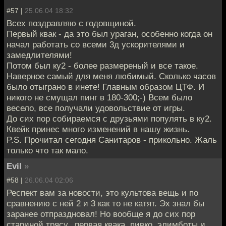
#57 |
25.06.04 18:32
Всех поздравляю с годовщиной.
Первый квак - да это был ураган, особенно когда он
начал работать со всеми 3д ускорителями и
замедлителями!
Потом был ку2 - более размереный и все такое.
Наверное самый для меня любимый. Сколько часов
было отыграно в инете! Главным образом ЦТФ. И
никого не смущал пинг в 180-300;-) Всем было
весело, все получали удовольствие от игры.
До сих пор собираемся с друзьями популять в ку2.
Квейк принес много изменений в нашу жизнь.
P.S. Прочитал сегодня Санитаров - прикольно. Жаль
только что так мало.
Evil
»
#58 |
26.06.04 02:06
Респект вам за новости, это культова вещь и по
сравнению с ней 2 и 3 как то не катят. Эх знал бы
заранее отпраздновал! Но вообще я до сих пор
стариной трясу...первая квака, пивко, элимботы и