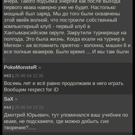
вчера. Такого подъема энергии как после выхода
первого квака наверно уже не будет. Настолько
мощный был заряд. Мы до того были охвавчены
этой квейк волной, что построили собственный
компьютерный клуб - первый клуб в
Хантымансийском округе. Закрутили турнирище на
полгода. Это была жизнь. Когда ехали на турнир в
Мегион - аж вспомнить приятно - колонна, машин 6 и
все полные квакеров. Было время ... И мы там были
.
PokeMonsteR
»
#43 |
25.06.04 11:35
Восемь лет и всё равно продолжаем в него играть
Вообщем respect for iD
SaX
»
#44 |
25.06.04 13:15
Дмитрий Юрьевич, тут упоминался ваш учебник по
кваке, не подскажете, где можно добыть сие
творение?.....