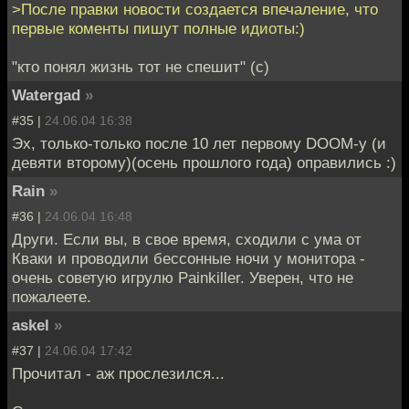
>После правки новости создается впечаление, что
первые коменты пишут полные идиоты:)
"кто понял жизнь тот не спешит" (с)
Watergad
»
#35 |
24.06.04 16:38
Эх, только-только после 10 лет первому DOOM-у (и
девяти второму)(осень прошлого года) оправились :)
Rain
»
#36 |
24.06.04 16:48
Други. Если вы, в свое время, сходили с ума от
Кваки и проводили бессонные ночи у монитора -
очень советую игрулю Painkiller. Уверен, что не
пожалеете.
askel
»
#37 |
24.06.04 17:42
Прочитал - аж прослезился...