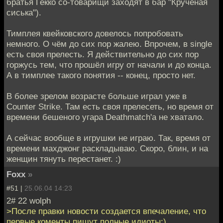
братья Гекко со-товарищи заходят в бар "Кручёная
сиська").
Тимплея квейковского довелось попробовать
немного. О чём до сих пор жалею. Впрочем, в single
есть своя прелесть. Я действительно до сих пор
горжусь тем, что прошёл игру от начали и до конца.
А в тимплее такого понятия -- конец, просто нет.
В более зрелом возрасте больше играл уже в
Counter Strike. Там есть своя прелесеть, но время от
времени бешеного угара Deathmatch'а не хватало.
А сейчас вообще в игрушки не играю. Так, время от
времени махджонг раскладываю. Скоро, блин, и на
женщин тянуть перестанет. :)
Foxx
»
#51 |
25.06.04 14:23
2# 22 wolph
>После правки новости создается впечаление, что
первые коменты пишут полные идиоты:)