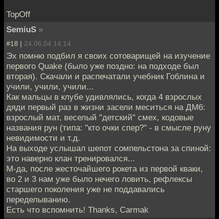
TopOff
SemiuS
»
#18 |
24.06.04 14:14
Эх помню подбил я своих сотоварищей на изучение
первого Quake (было уже поздно: на подходе был
вторая). Скачали и распечатали учебник Гоблина и
учили, учили, учили...
Как мальцы в клубе удивлялись, когда 4 взрослых
дяди первый раз в жизни засели меситься на ДМ6:
взрослый мат, веселый "детский" смех, кодовые
названия рун (типа: "кто очки спер?" - в смысле руну
невидимости и т.д.
На выходе услышал шепот сомпельстона за спиной:
это наверно клан тренировался...
М-да, после жесточайшего рокета из первой кваки,
во 2 и 3 нам уже было нечего ловить, рефлексы
старшего поколения уже не поддавались
переделыванию.
Есть что вспомнить! Thanks, Carmak