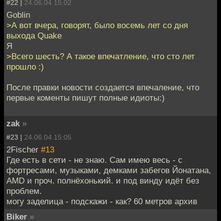
#22 |
24.06.04 15:02
Goblin
>А вот вчера, говорят, было восемь лет со дня
выхода Quake
Я
>Всего шесть? А такое впечатление, что сто лет
прошло :)
После правки новости создается впечаление, что
первые коменты пишут полные идиоты:)
zak
»
#23 |
24.06.04 15:05
2Fischer
#13
Где есть в сети - не знаю. Сам имею весь - с
фортресами, музыками, демками забегов Йонатана,
AMD и проч. полнёхонький. и под винду идёт без
проблем.
могу заделица - подскажи - как? 60 метров архив
Biker
»