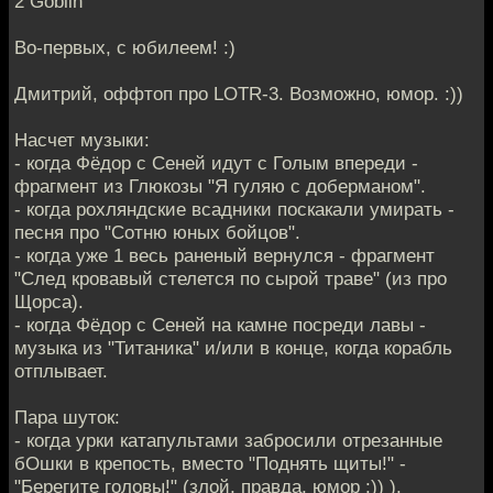
2 Goblin
Во-первых, с юбилеем! :)
Дмитрий, оффтоп про LOTR-3. Возможно, юмор. :))
Насчет музыки:
- когда Фёдор с Сеней идут с Голым впереди -
фрагмент из Глюкозы "Я гуляю с доберманом".
- когда рохляндские всадники поскакали умирать -
песня про "Сотню юных бойцов".
- когда уже 1 весь раненый вернулся - фрагмент
"След кровавый стелется по сырой траве" (из про
Щорса).
- когда Фёдор с Сеней на камне посреди лавы -
музыка из "Титаника" и/или в конце, когда корабль
отплывает.
Пара шуток:
- когда урки катапультами забросили отрезанные
бОшки в крепость, вместо "Поднять щиты!" -
"Берегите головы!" (злой, правда, юмор :)) ).