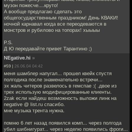
музон пожесче....круто!
А вообще предлагаю сделать это
общегосударственным праздником! День КВАКИ!
ночной карнавал когда все переодеваются в
монстров и рубилово на топорах! хыыыы
P.S.
Д Ю передавайте привет Тарантино ;)
NEgative.hi
»
#59 |
26.06.04 04:42
меня шамблер напугал... прошел квейк спустя
полгодика после знаменательно встречи...
эх жаль читеров развелось в гемспае :( .двое из
трех использую модифицированные клиенты.
2zak если найдеш возможность выложи линк на
negative @ list.ru спасибо.
мне музыка трента нужна.
помню 6 лет назад появился комп... через полгода
убил шибнигурат... через неделю появились фроги...