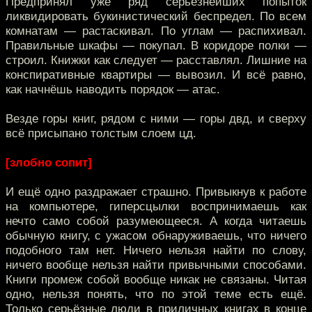
Предпринял уже ряд серьёзнейших попыток
ликвидировать букинистический беспредел. По всем
комнатам — растаскивал. По углам — распихивал.
Правильные шкафы — покупал. В коридоре полки —
строил. Книжки как следует — расставлял. Лишние на
конспиративные квартиры — вывозил. И всё равно,
как начнёшь наводить порядок — атас.
Везде горы книг, рядом с ними — горы двд, и сверху
всё присыпано толстым слоем цд.
[злобно сопит]
И ещё одно раздражает страшно. Привыкнув к работе
на компьютере, гиперсцылки воспринимаешь как
нечто само собой разумеющееся. А когда читаешь
обычную книгу, с ужасом обнаруживаешь, что ничего
подобного там нет. Ничего нельзя найти по слову,
ничего вообще нельзя найти привычными способами.
Книги промеж собой вообще никак не связаны. Читая
одно, нельзя понять, что по этой теме есть ещё.
Только серьёзные люди в приличных книгах в конце