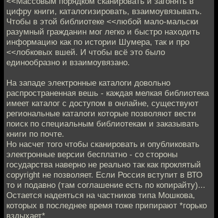
<<Массовым порядком сканировать и загонять в
цифру книги, каталогизировать, взаимоувязывать.
Чтобы в этой библиотеке <<любой мало-мальски
разумный гражданин мог легко и быстро находить
информацию как по истории Шумера, так и про
<<лобковых вшей. И чтобы всё это было
единообразно и взаимоувязано.
На западе электронные каталоги довольно
распространенная вешь - каждая мелкая библиотека
имеет каталог с доступом в онлайне, существуют
региональные каталоги которые позволяют вести
поиск по специальным библиотекам и заказывать
книги по почте.
Но насчет того чтобы сканировать и опубликовать
электронные версии бесплатно - со стороны
государства наверно не реально так как проклятый
copyright не позволяет. Если Россия вступит в ВТО
то и подавно (там соглашение есть по копирайту)...
Остается надеяться на частников типа Мошкова,
которых в последнее время тоже припирают *горько
вздыхает*