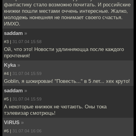
фантастику стало возможно почитать. И российские
книжки пошли местами оччень интересные. Жалко,
молодежь нонешняя не понимает своего счастья.
ИМХО.
saddam
»
#3 |
31.07.04 15:58
Ой, что это! Новости удлинняюцца после каждого
прочтения!
Kyka
»
#4 |
31.07.04 15:59
Goblin, я шокирован! "Повесть..." в 5 лет... хех круто!
saddam
»
#5 |
31.07.04 15:59
А некоторые книжюк не чютають. Оны тока
тэлевизар смотрюць!
ViRUS
»
#6 |
31.07.04 16:06