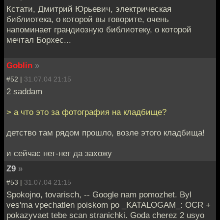
Кстати, Дмитрий Юрьевич, электрическая
библиотека, о которой вы говорите, очень
напоминает грандиозную библиотеку, о которой
мечтал Борхес...
Goblin
»
#52 |
31.07.04 21:15
2 saddam
> а что это за фотография на кладбище?
детство там рядом прошло, возле этого кладбища!
и сейчас нет-нет да захожу
Z9
»
#53 |
31.07.04 21:15
Spokojno, tovarisch, -- Google nam pomozhet. Byl
ves'ma vpechatlen poiskom po _KATALOGAM_: OCR +
pokazyvaet tebe scan stranichki. Goda cherez 2 usyo