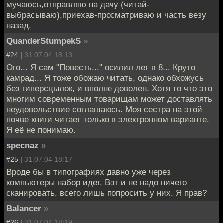
мучаюсь,отправляю на дачу (читай-
выбрасываю),приехав-просматриваю и часть везу
назад.
QuanderStumpekS
»
#24 |
31.07.04 18:13
Ого... Я сам "Повесть..." осилил лет в 8... Круто
камрад... Я тоже обожаю читать, однако обхожусь
без гиперсцылок, и вполне доволен. Хотя то что это
многим современным товарищам может доставлять
неудовольствие соглашаюсь. Моя сестра на этой
почве книги читает только в электронном варианте.
Я её не понимаю.
specnaz
»
#25 |
31.07.04 18:17
Вроде бы в типографиях давно уже через
компьютеры набор идет. Вот и не надо ничего
сканировать, всего лишь попросить у них. Я прав?
Balancer
»
#26 |
31.07.04 18:19