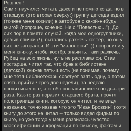
Решпект!
Сам я научился читать даже и не помню когда, но в
старшую (это вторая сверху:) группу детсада ездил
(точнее меня возили) в автобусе с какой-нибудь
книгой (попроще, конечно. Не с "Повестью..."). До
сих пор в памяти случай, когда мои одногруппники,
добыв спички (!), пытались разжечь костёр, но он у
них не загорался. И эти "малолетки" :)) попросили у
меня книжку, чтобы костёр, значить, таки разжечь.
Рубец на всю жизнь, чуть не расплакался. Став
постарше, читал так, что брав в библиотеке
(детской) книжек пять-шесть (не понимая, почему
мне тётя-библиотекарь советует взять одну, а потом
опять прийти через две недели), за неделю
прочитывал все, а особо понравившиеся по два-три
раза. Как-то раз поразил старшего брата, прочтя
полстраницы книги, которую он читал, и не видя
названия, точно назвав что это "Иван Бровкин" (хотя
книгу до этого не читал -- только видел фидьм по
книге, но уже тогда у меня развилась чувство
классификации информации по смыслу, фактам и