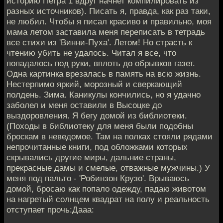
историю Петра 1 вдруг начнет компилировать из
разных источников). Писать я, правда, как раз таки,
не любил. Чтобы я писал красиво и правильно, моя
мама летом заставила меня переписать в тетрадь
все стихи из 'Винни-Пуха'. Летом! Но страсть к
чтению убить не удалось. Читал я все, что
попадалось под руки, вплоть до обрывков газет.
Одна картинка врезалась в память на всю жизнь.
Нестерпимо яркий, морозный и сверкающий
полдень. Зима. Каникулы кончились, но я удачно
заболел и меня оставили в Высоцке до
выздоровления. Я бегу домой из библиотеки.
(Походы в библиотеку для меня были подобны
броскам в неведомое. Там на полках стояли рядами
непрочитанные книги, под обложками которых
скрывались другие миры, дальние страны,
прекрасные дамы и смелые, отважные мужчины.) У
меня под пальто - 'Робинзон Крузо'. Врываюсь
домой, бросаю как попало одежду, падаю животом
на нагретый солнцем квадрат на полу и реальность
отступает прочь:Дааа: