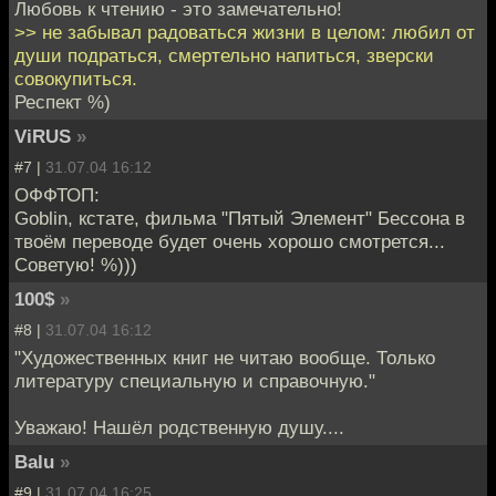
Любовь к чтению - это замечательно!
>> не забывал радоваться жизни в целом: любил от
души подраться, смертельно напиться, зверски
совокупиться.
Респект %)
ViRUS
»
#7 |
31.07.04 16:12
ОФФТОП:
Goblin, кстате, фильма "Пятый Элемент" Бессона в
твоём переводе будет очень хорошо смотрется...
Советую! %)))
100$
»
#8 |
31.07.04 16:12
"Художественных книг не читаю вообще. Только
литературу специальную и справочную."
Уважаю! Нашёл родственную душу....
Balu
»
#9 |
31.07.04 16:25