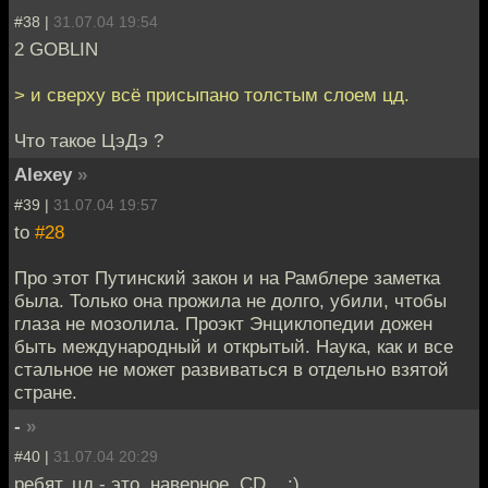
#38 |
31.07.04 19:54
2 GOBLIN
> и сверху всё присыпано толстым слоем цд.
Что такое ЦэДэ ?
Alexey
»
#39 |
31.07.04 19:57
to
#28
Про этот Путинский закон и на Рамблере заметка
была. Только она прожила не долго, убили, чтобы
глаза не мозолила. Проэкт Энциклопедии дожен
быть международный и открытый. Наука, как и все
стальное не может развиваться в отдельно взятой
стране.
-
»
#40 |
31.07.04 20:29
ребят, цд - это, наверное, CD... :)