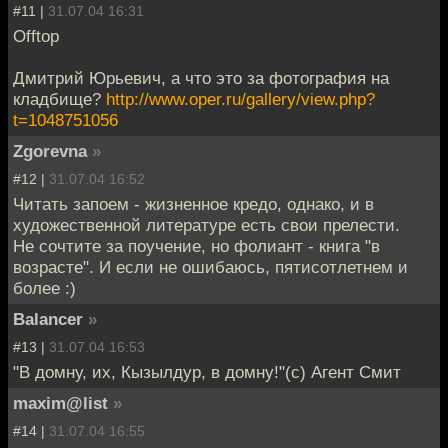
#11 |
31.07.04 16:31
Offtop
Дмитрий Юрьевич, а что это за фотография на
кладбище?
http://www.oper.ru/gallery/view.php?
t=1048751056
Zgorevna
»
#12 |
31.07.04 16:52
Читать запоем - жизненное кредо, однако, и в
художественной литературе есть свои прелести.
Не сочтите за поучение, но фолиант - книга "в
возрасте". И если не ошибаюсь, пятисотлетнем и
более :)
Balancer
»
#13 |
31.07.04 16:53
"В домну, их, Кызылдур, в домну!"(с) Агент Смит
maxim@list
»
#14 |
31.07.04 16:55