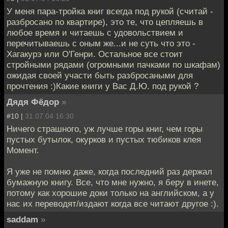
У меня пара-тройка книг всегда под рукой (считай -
разбросано по квартире), это те, что цепляешь в
любое время и читаешь с удовольствием и
перечитываешь с оным же...и не суть что это -
Хагакурэ или О'Генри. Остальное все стоит
стройными рядами (огромными пачками по шкафам)
ожидая своей участи быть разбросаными для
прочтения :)Какие книги у Вас Д.Ю. под рукой ?
Дядя Фёдор
»
#10 |
31.07.04 16:30
Ничего страшного, уж лучше горы книг, чем горы
пустых бутылок, окурков и пустых тюбиков клея
Момент.
Я уже не помню даже, когда последний раз держал
бумажную книгу. Все, что мне нужно, я беру в инете,
потому как хорошие доки только на английском, а у
нас их переводят/издают когда все читают другое :).
saddam
»