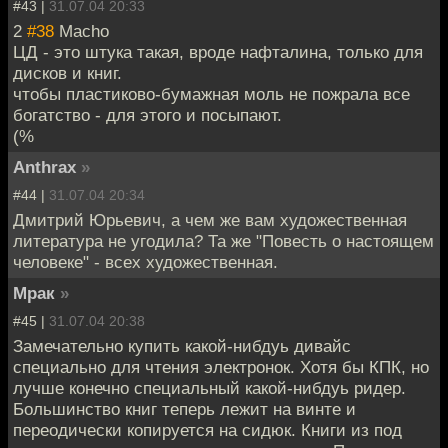
#43 |
31.07.04 20:33
2
#38
Macho
ЦД - это штука такая, вроде нафталина, только для
дисков и книг.
чтобы пластиково-бумажная моль не пожрала все
богатство - для этого и посыпают.
(%
Anthrax
»
#44 |
31.07.04 20:34
Дмитрий Юрьевич, а чем же вам художественная
литература не угодила? Та же "Повесть о настоящем
человеке" - всех художественная.
Мрак
»
#45 |
31.07.04 20:38
Замечательно купить какой-нибдуь дивайс
специально для чтения электронок. Хотя бы КПК, но
лучше конечно специальный какой-нибдуь ридер.
Большинство книг теперь лежит на винте и
переодически копируется на сидюк. Книги из под