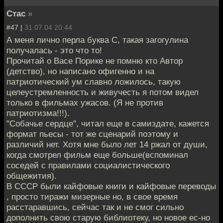
Стас
»
#47 |
31.07.04 20:44
А меня лично перла буква C, такая загогулина
получалась - это что то!
Прочитай о Васе Порике не помню кто Автор
(детство), но написано офигенно и на
патриотический ум славно ложилось, такую
целеустремленность и живучесть я потом видел
только в фильмах ужасов. (Я не против
патриотизма!!!).
"Собачье сердце", читал еще в самиздате, кажется
формат пьесы - тот же сценарий поэтому и
различий нет. Хотя мне было лет 14 ржал от души,
когда смотрел фильм еще больше(вспоминал
соседей с правилами социалистического
общежития).
В СССР были кайфовые книги и кайфовые переводы
, просто тиражи мизерные но, в свое время
расстаравшись, сейчас так и не смог сильно
дополнить свою старую библиотеку, но новое ес-но