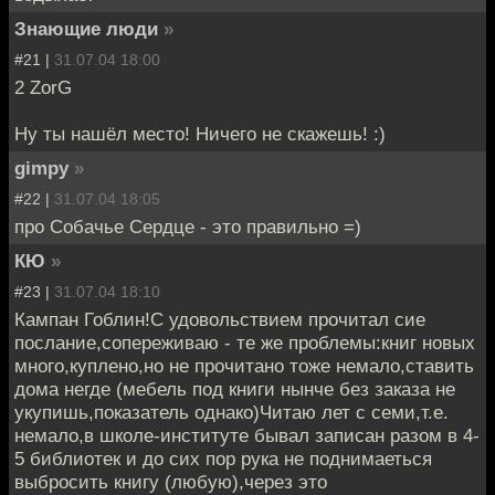
Знающие люди
»
#21 |
31.07.04 18:00
2 ZorG
Ну ты нашёл место! Ничего не скажешь! :)
gimpy
»
#22 |
31.07.04 18:05
про Собачье Сердце - это правильно =)
КЮ
»
#23 |
31.07.04 18:10
Кампан Гоблин!С удовольствием прочитал сие
послание,сопереживаю - те же проблемы:книг новых
много,куплено,но не прочитано тоже немало,ставить
дома негде (мебель под книги нынче без заказа не
укупишь,показатель однако)Читаю лет с семи,т.е.
немало,в школе-институте бывал записан разом в 4-
5 библиотек и до сих пор рука не поднимаеться
выбросить книгу (любую),через это