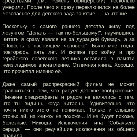
средствами (см. Ремень офицерский) несколько
умерили. После чего я сразу переключился на более
безопасное для детского зада занятие — на чтение.
Поскольку с самого раннего детства живу под
лозунгом "Делать — так по-большому!", научившись
читать я сразу взялся не за дурацкий букварь, а за
"Повесть о настоящем человеке". Было мне тогда,
повторюсь, пять лет. И книжка про войну и про
геройского советского лётчика оставила в памяти
неизгладимое впечатление. Отличная книга. Хорошо,
что прочитал именно её.
Даже самый распрекрасный фильм не может
сравниться с тем, что рисует детское воображение.
Никакие спецэффекты и рядом не валялись с тем,
что ты видишь когда читаешь. Удивительно, что
почти никто этого не понимает. Только и слышно
стоны: ай, на книжку не похоже... И не будет похоже,
болезные. Никогда. Исключения типа "Собачьего
сердца" — они редчайшие исключения из общего
правила.