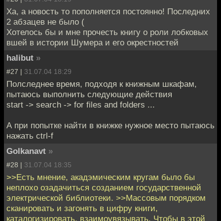
Ха, а новость то пополняется постоянно! Последних
2 абзацев не было (
Хотелось бы и мне прочесть книгу о роли лобковых
вшей в истории Шумера и его окрестностей
halibut
»
#27 |
31.07.04 18:29
Полследнее время, подходя к книжным шкафам,
пытаюсь выполнить следующие действия
start -> search -> for files and folders ...
А при попытке найти в книжке нужное место пытаюсь
нажать ctrl-f
Golkanavt
»
#28 |
31.07.04 18:35
>>Есть мнение, акадэмическим кругам было бы
неплохо озадачиться созданием государственной
электрической библиотеки. >>Массовым порядком
сканировать и загонять в цифру книги,
каталогизировать, взаимоувязывать. Чтобы в этой