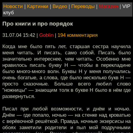
Новости
|
Картинки
|
Видео
|
Переводы
|
Магазин
|
VIP
клуб
Про книги и про порядок
31.07.04 15:42
|
Goblin
|
194 комментария
Когда мне было пять лет, старшая сестра научила
меня читать. И писать, само собой. Писать было
значительно интереснее, чем читать. Особенно мне
нравилось писать букву Н — чтобы в перекладине
было много-много волн. Буквы Н у меня получались
очень богатые, а слова, где было несколько букв Н —
просто сказочные. Больше всего любил слово
"ножницы" — знающим толк в букве Н было в нём где
развернуться.
Писал при любой возможности, и днём и ночью.
Днём — где попало, ночью — на стенке над кроватью
с верёвочной решёткой. Правда, ночные экзерсисы на
обоях заметили родители и пыл мой подручными