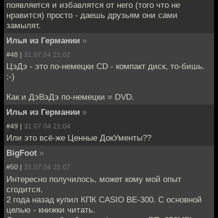
появляется и избавлятся от него (того что не
нравится) просто - даешь друзьям они сами
замылят.
Илья из Германии
»
#48 |
31.07.04 21:02
ЦэДэ - это по-немецки CD - компакт диск, то-бишь.
:-)
Как и ДэВэДэ по-немецки = DVD.
Илья из Германии
»
#49 |
31.07.04 21:04
Или это всё-же Ценные ДокУменты??
BigFoot
»
#50 |
31.07.04 21:07
Интересно получилось, может кому мой опыт
сгодится.
2 года назад купил КПК CASIO BE-300. С основной
целью - книжки читать.