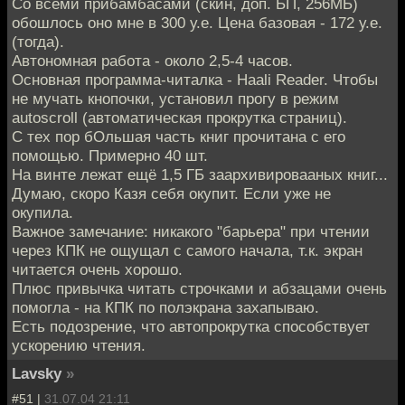
Со всеми прибамбасами (скин, доп. БП, 256МБ)
обошлось оно мне в 300 у.е. Цена базовая - 172 у.е.
(тогда).
Автономная работа - около 2,5-4 часов.
Основная программа-читалка - Haali Reader. Чтобы
не мучать кнопочки, установил прогу в режим
autoscroll (автоматическая прокрутка страниц).
С тех пор бОльшая часть книг прочитана с его
помощью. Примерно 40 шт.
На винте лежат ещё 1,5 ГБ заархивировааных книг...
Думаю, скоро Казя себя окупит. Если уже не
окупила.
Важное замечание: никакого "барьера" при чтении
через КПК не ощущал с самого начала, т.к. экран
читается очень хорошо.
Плюс привычка читать строчками и абзацами очень
помогла - на КПК по полэкрана захапываю.
Есть подозрение, что автопрокрутка способствует
ускорению чтения.
Lavsky
»
#51 |
31.07.04 21:11