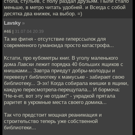
стола, стульев, с полу раздал друзьям. Пыли стало
меньше, в метро читать удобней. и Всегда с собой
десятка два книжек, на выбор. =)
Lavsky
»
#46 |
31.07.04 20:39
Та же фигня - отсутствие гиперссылок для
современного гуманоида просто катастрофа...
Кстати, про кубометры книг. В уголу маленького
дома Лавски лежит порядка 40 больших ящиков с
книшками... Завтра приедут добры-молодцы и
перевезут библиотеку к мамуське - забирает свою
библиотеку... Э-эх! Когда собирала книшки в ящики,
каждую пересмотрела-перещупала... И бормоча:
"Не-е-ет, вот эту не отдам!" - украдкой прятала
раритет в укромные места своего домика...
Так что предстоит мощная реанимация и
строительство теперь уже собственной
библиотеки...