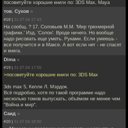
посоветуйте хорошие книги по: 3DS Max, Maya
тов. Сухов
»
#18 |
31.07.04 17:43
На сообщ. ? 17. Соловьев М.М. 'Мир трехмерной
графики.' Изд. 'Солон'. Вроде ничего. Но вообще
надо рисовать еще уметь. Руками. Если умеешь -
все получится и в Максе. А вот если нет - не спасет
и книга.
Dima
»
#19 |
31.07.04 17:55
>посоветуйте хорошие книги по: 3DS Max
3ds max 5, Келли Л. Мэрдок.
Всё подробно, хотя по такой программе надо
несколько томов выпускать, объёмом не менее чем
"Война и мир".
Саид
»
#20 |
31.07.04 18:00