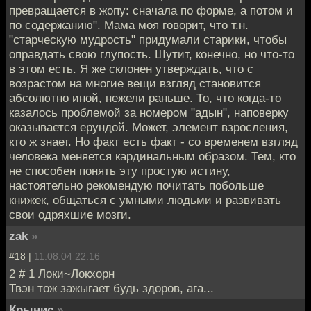
превращается в жопу: сначала по форме, а потом и
по содержанию". Мама моя говорит, что т.н.
"старческую мудрость" придумали старики, чтобы
оправдать свою глупость. Шутит, конечно, но что-то
в этом есть. Я же склонен утверждать, что с
возрастом на многие вещи взгляд становится
абсолютно иной, нежели раньше. То, что когда-то
казалось проблемой за номером "адын", наповерку
оказывается ерундой. Может, элемент взросления,
кто ж знает. Но факт есть факт - со временем взгляд
человека меняется кардинальным образом. Тем, кто
не способен понять эту простую истину,
настоятельно рекомендую почитать побольше
книжек, общаться с умными людьми и развивать
свои одряхшие мозги.
zak
»
#18 |
11.08.04 22:16
2 # 1 Локи~Локхорн
Твэн тож зажыгает будь здоров, ага...
Крынис
»