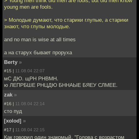
> Young men think old men are fools; but old men know
young men are fools.
> Молодые думают, что старики глупые, а старики
знают, что глупы молодые.
and no man is wise at all times
а на старух бывает проруха
Berty
»
#15 |
11.08.04 22:07
мС ДЮ. щРН РНВМН.
ю ЛЕПРБШЕ РНЦДЮ БННАЫЕ БЯЕУ СЛМЕЕ.
zak
»
#16 |
11.08.04 22:14
сто пуд
[xolod]
»
#17 |
11.08.04 22:15
Как говорил один знакомый, "Голова с возрастом