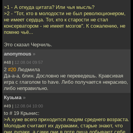
>1 - А откуда цитата? Или чья мысль?
>2 - "Тот, кто в молодости не был революционером,
не имеет сердца. Тот, кто к старости не стал
консерватором - не имеет мозгов". К сожалению, не
помню чьё...
Это сказал Черчиль.
anonymous
»
#48 |
12.08.04 09:57
2
#20
Людмила
Да-а-а, блин. Дословно не переведешь. Кравсивая
игра с глаголом to have. Либо получается некрасиво,
либо неправильно.
Кузьма
»
#49 |
12.08.04 10:00
to # 19 Крынис:
>А хуже всего приходится людям среднего возраста.
Молодые считают их дураками, старые знают, что
они дураки, а сами они в поте лица добывают себе