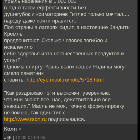
Yбыль населения в 1 000 000
в год о такои еффективности без
душегубок и криматориев Гитлер только мечтал....
народу даже почти нравится.
Пол страны в лагерях сидит, а настояшие бандиты
Кремль
предпочитают. Сколько человек погибло и
искалечило
себе здоровья изза некачественных продуктов и
услуг?
Одномы спирту Рояль враги нашеи Родины могут
смело памятник
ставить.
http://eye.moof.ru/note/5718.html
"Как раздражают эти выскочки, уверенные,
что ини знают все, нас, деиствительно все
знаюших." Масль не моя, точную формулировку
не помню, так один тип с
http://www.rsdn.ru
подписывался.
Коля
»
#45 |
12.08.04 08:35