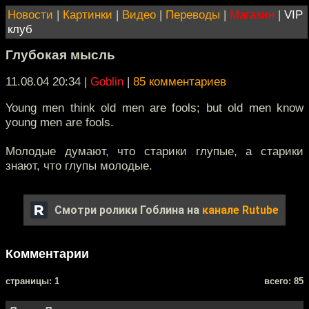
Новости
|
Картинки
|
Видео
|
Переводы
|
Магазин
|
VIP
клуб
Глубокая мысль
11.08.04 20:34
|
Goblin
|
85 комментариев
Young men think old men are fools; but old men know
young men are fools.
Молодые думают, что старики глупые, а старики
знают, что глупы молодые.
Смотри ролики Гоблина на
канале Rutube
Комментарии
cтраницы: 1
всего: 85