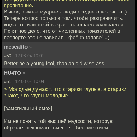
пропитание.
Вывод: самые мудрые - люди среднего возраста ;)
Теперь вопрос только в том, чтобы разграничить,
когда тот или иной возраст начинается/кончается.
Понятное дело, что от численных показателей в
паспорте это не зависит... фсё ф галаве! =)
mescalito
»
#50 |
12.08.04 10:01
Better be a young fool, than an old wise-ass.
HU4TO
»
#51 |
12.08.04 10:04
> Молодые думают, что старики глупые, а старики
знают, что глупы молодые.
[замогильный смех]
Им не понять той высшей мудрости, которую
обретает некромант вместе с бессмертием...