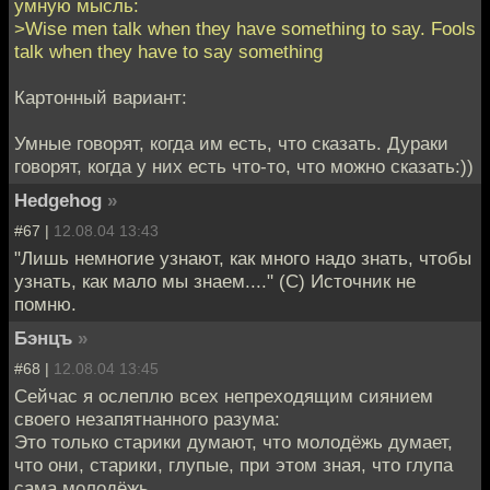
умную мысль:
>Wise men talk when they have something to say. Fools
talk when they have to say something
Картонный вариант:
Умные говорят, когда им есть, что сказать. Дураки
говорят, когда у них есть что-то, что можно сказать:))
Hedgehog
»
#67 |
12.08.04 13:43
"Лишь немногие узнают, как много надо знать, чтобы
узнать, как мало мы знаем...." (С) Источник не
помню.
Бэнцъ
»
#68 |
12.08.04 13:45
Сейчас я ослеплю всех непреходящим сиянием
своего незапятнанного разума:
Это только старики думают, что молодёжь думает,
что они, старики, глупые, при этом зная, что глупа
сама молодёжь.