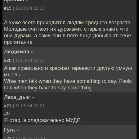
#19 |
11.08.04 22:18
А хуже всего приходится людям среднего возраста.
Молодые считают их дураками, старые знают, что
они дураки, а сами они в поте лица добывают себе
пропитание.
Людмила
»
#20 |
11.08.04 23:15
А как правильно и красиво перевести другую умную
мысль:
Wise men talk when they have something to say. Fools
talk when they have to say something
Леха_дык
»
#21 |
11.08.04 23:21
#9
Я стар, а следовательно МУДР.
Гуга
»
#22 |
12.08.04 00:10