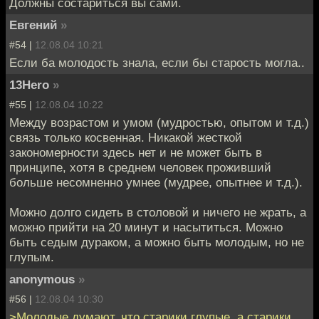
Должны состариться вы сами.
Евгений
»
#54 |
12.08.04 10:21
Если ба молодость знала, если бы старость могла..
13Hero
»
#55 |
12.08.04 10:22
Между возрастом и умом (мудростью, опытом и т.д.)
связь только косвенная. Никакой жесткой
закономерности здесь нет и не может быть в
принципе, хотя в среднем человек проживший
больше несомненно умнее (мудрее, опытнее и т.д.).
Можно долго сидеть в столовой и ничего не жрать, а
можно прийти на 20 минут и насытиться. Можно
быть седым дураком, а можно быть молодым, но не
глупым.
anonymous
»
#56 |
12.08.04 10:30
>Молодые думают, что старики глупые, а старики