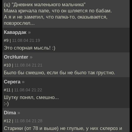
(ц) "Дневник маленького мальчика"
Мама кричала папе, что он шляется по бабам.
А я и не заметил, что папка-то, оказывается,
повзрослел...
Кавардак
»
#9 |
11.08.04 21:19
Это спорная мысль! :)
OrcHunter
»
#10 |
11.08.04 21:21
Было бы смешно, если бы не было так грустно.
Серега
»
#11 |
11.08.04 21:22
Шутку понял, смешно...
:-)
Dima
»
#12 |
11.08.04 21:28
Старики (от 78 и выше) не глупые, у них склероз и