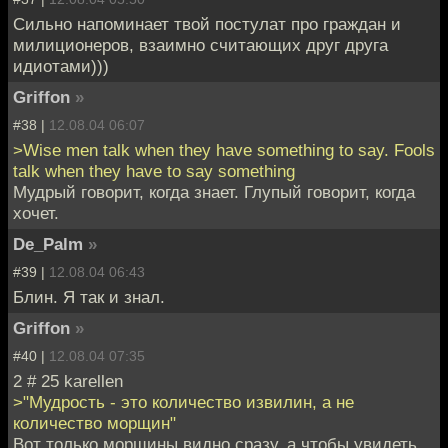
Сильно напоминает твой постулат про граждан и
милиционеров, взаимно считающих друг друга
идиотами)))
Griffon
»
#38 |
12.08.04 06:07
>Wise men talk when they have something to say. Fools
talk when they have to say something
Мудрый говорит, когда знает. Глупый говорит, когда
хочет.
De_Palm
»
#39 |
12.08.04 06:43
Блин. Я так и знал.
Griffon
»
#40 |
12.08.04 07:35
2 # 25 karellen
>"Мудрость - это количество извилин, а не
количество морщин"
Вот только морщины видно сразу, а чтобы увидеть