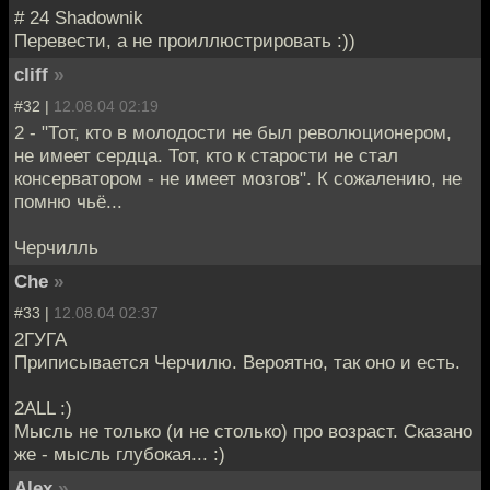
# 24 Shadownik
Перевести, а не проиллюстрировать :))
cliff
»
#32 |
12.08.04 02:19
2 - "Тот, кто в молодости не был революционером,
не имеет сердца. Тот, кто к старости не стал
консерватором - не имеет мозгов". К сожалению, не
помню чьё...
Черчилль
Che
»
#33 |
12.08.04 02:37
2ГУГА
Приписывается Черчилю. Вероятно, так оно и есть.
2ALL :)
Мысль не только (и не столько) про возраст. Сказано
же - мысль глубокая... :)
Alex
»