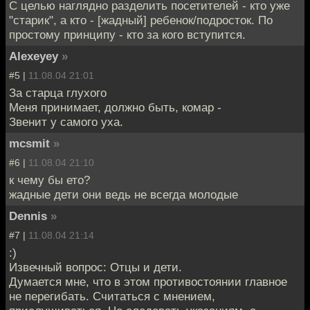
С целью наглядно разделить посетителей - кто уже
"старик", а кто - [жадный] ребенок/подросток. По
простому принципу - кто за кого вступится.
Alexeyey
»
#5 |
11.08.04 21:01
За старца глухого
Меня принимает, должно быть, комар -
Звенит у самого уха.
mcsmit
»
#6 |
11.08.04 21:10
к чему бы ето?
жадные дети они ведь не всегда молодые
Dennis
»
#7 |
11.08.04 21:14
:)
Извечный вопрос: Отцы и дети.
Думается мне, что в этом противостоянии главное
не перегибать. Считаться с мнением,