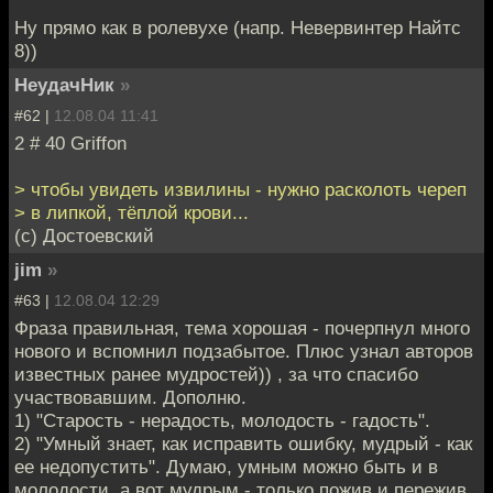
Ну прямо как в ролевухе (напр. Невервинтер Найтс
8))
НеудачНик
»
#62 |
12.08.04 11:41
2 # 40 Griffon
> чтобы увидеть извилины - нужно расколоть череп
> в липкой, тёплой крови...
(c) Достоевский
jim
»
#63 |
12.08.04 12:29
Фраза правильная, тема хорошая - почерпнул много
нового и вспомнил подзабытое. Плюс узнал авторов
известных ранее мудростей)) , за что спасибо
участвовавшим. Дополню.
1) "Старость - нерадость, молодость - гадость".
2) "Умный знает, как исправить ошибку, мудрый - как
ее недопустить". Думаю, умным можно быть и в
молодости, а вот мудрым - только пожив и пережив