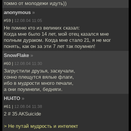
токмо от молодежи идуть))
anonymous
»
#59 |
12.08.04 11:05
Не помню кто из великих сказал:
Когда мне было 14 лет, мой отец казался мне
полным дураком. Когда мне стало 21, я не мог
понять, как он за эти 7 лет так поумнел!
SnowFlake
»
#60 |
12.08.04 11:30
Загрустили друзья, заскучали,
сонно плещутся вялые флаги,
ибо в мудрости много печали,
а они поумнели, бедняги.
HU4TO
»
#61 |
12.08.04 11:38
2 # 35 AKSuicide
> Не путай мудрость и интелект