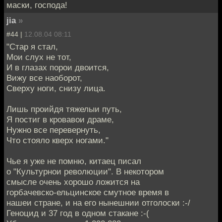
маски, господа!
jia
»
#44 |
12.08.04 08:11
"Стар я стал,
Мои слух не тот,
И в глазах порои двоится,
Вижу все наоборот,
Сверху ноги, снизу лица.
Лишь проийдя тяжелыи путь,
Я постиг в кровавои драме,
Нужно все перевернуть,
Что стояло кверх ногами."
Чье я уже не помню, китаец писал
о "Культурнои революции". В некотором
смысле очень хорошо ложится на
горбачевско-ельцинское смутное время в
нашеи стране, и на его нынешнии отголоски :-/
Геноцид и 37 год в одном стакане :-(