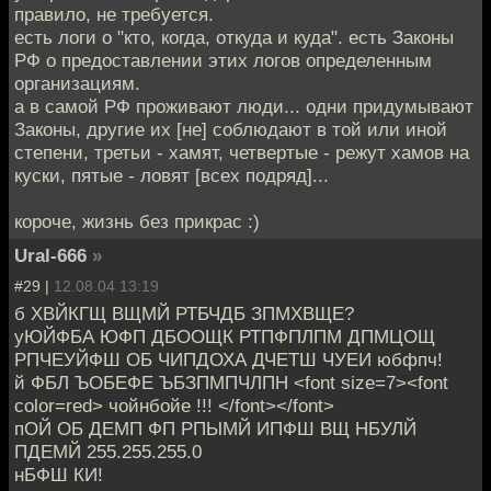
правило, не требуется.
есть логи о "кто, когда, откуда и куда". есть Законы
РФ о предоставлении этих логов определенным
организациям.
а в самой РФ проживают люди... одни придумывают
Законы, другие их [не] соблюдают в той или иной
степени, третьи - хамят, четвертые - режут хамов на
куски, пятые - ловят [всех подряд]...
короче, жизнь без прикрас :)
Ural-666
»
#29 |
12.08.04 13:19
б ХВЙКГЩ ВЩМЙ РТБЧДБ ЗПМХВЩЕ?
уЮЙФБА ЮФП ДБООЩК РТПФПЛПМ ДПМЦОЩ
РПЧЕУЙФШ ОБ ЧИПДОХА ДЧЕТШ ЧУЕИ юбфпч!
й ФБЛ ЪОБЕФЕ ЪБЗПМПЧЛПН <font size=7><font
color=red> чойнбойе !!! </font></font>
пОЙ ОБ ДЕМП ФП РПЫМЙ ИПФШ ВЩ НБУЛЙ
ПДЕМЙ 255.255.255.0
нБФШ КИ!