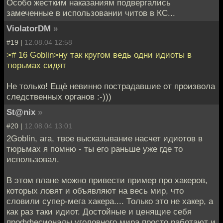
Особо жестким наказаниям подвергались
замеченные в использовании читов в КС...
ViolatorDM
»
#19 |
12.08.04 12:58
># 16 Goblin>ну так кругом ведь одни идиоты в
тюрьмах сидят
Не только! Ещё невинно пострадавшие от произвола
следственных органов :-)))
St@nix
»
#20 |
12.08.04 13:01
2Goblin, ага, твое высказывание насчет идиотов в
тюрьмах я помню - ты его раньше уже где то
использовал.
В этом плане можно привести пример про хакеров,
которых ловят и объявляют на весь мир, что
словили супер-мега хакера.... Только это не хакер, а
как раз таки идиот. Достойные и ценящие себя
проффесионалы уголовного мира просто работают и