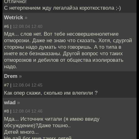
Отлично!
С нетерпением жду легалайза короткоствола ;-)
Wetrick
»
#6 |
12.08.04 12:40
Мдя... слов нет. Вот тебе несовершеннолетние
отморозки. Даже не знаю что сказать. Хотя, сдургой
стороны надо думать что говоришь. А то типа в
инете все безнаказаны. Другой вопрос что таких
отморозков и дебилов от общества изолировать
надо.
Drem
»
#7 |
12.08.04 12:45
Как опер скажи, сколько им влепили ?
wlad
»
#8 |
12.08.04 12:46
Мда... Источник читали (я имею ввиду
обсуждение)?Даже тошно..
Детей много...
Не дай бог мне таких детей