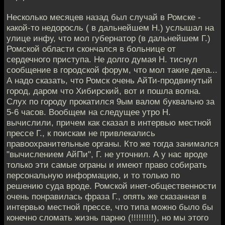
Несколько месяцев назад был случай в Ромске -
какой-то недоросль ( в дальнейшем Н.) услышал на
улице инфу, что мол губернатор (в дальнейшем Г.)
Ромской области скончался в больнице от
сердечного приступа. Не долго думая Н. тиснул
сообщение в городской форум, что мол такие дела...
А надо сказать, что Ромск очень АйТи-продвинутый
город, даром что Хибирский, вот и пошла волна.
Слух по городу прокатился 9ым валом буквально за
5-6 часов. Вообщем на следущее утро Н.
вычислили, причем как сказал в интервью местной
прессе Г., к поискам не привлекались
правоохранительные органы. Кто же тогда занимался
"вычислением АйПи", Г. не уточнил. А у нас вроде
только эти самые ограны и имеют право собирать
персональную информацию, и то только по
решению суда вроде. Ромской инет-общественности
очень понравилась фраза Г., опять же сказанная в
интервью местной прессе, что типа можно было бы
конечно сломать жизнь парню (!!!!!!!!!), но мы этого