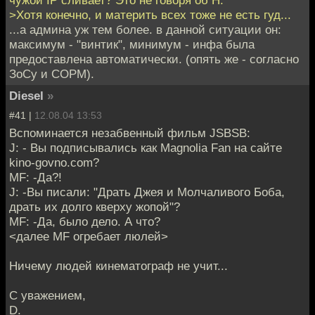
>Хотя конечно, и материть всех тоже не есть гуд...
...а админа уж тем более. в данной ситуации он:
максимум - "винтик", минимум - инфа была
предоставлена автоматически. (опять же - согласно
ЗоСу и СОРМ).
Diesel
»
#41 |
12.08.04 13:53
Вспоминается незабвенный фильм JSBSB:
J: - Вы подписывались как Magnolia Fan на сайте
kino-govno.com?
MF: -Да?!
J: -Вы писали: "Драть Джея и Молчаливого Боба,
драть их долго кверху жопой"?
MF: -Да, было дело. А что?
<далее MF огребает люлей>
Ничему людей кинематограф не учит...
С уважением,
D.