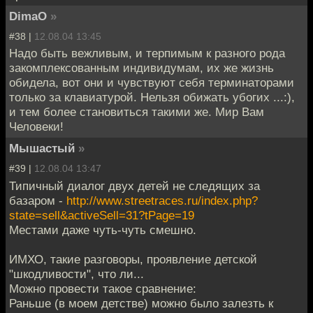
DimaO
»
#38 |
12.08.04 13:45
Надо быть вежливым, и терпимым к разного рода
закомплексованным индивидумам, их же жизнь
обидела, вот они и чувствуют себя терминаторами
только за клавиатурой. Нельзя обижать убогих ...:),
и тем более становиться такими же. Мир Вам
Человеки!
Мышастый
»
#39 |
12.08.04 13:47
Типичный диалог двух детей не следящих за
базаром -
http://www.streetraces.ru/index.php?
state=sell&activeSell=31?tPage=19
Местами даже чуть-чуть смешно.
ИМХО, такие разговоры, проявление детской
"шкодливости", что ли...
Можно провести такое сравнение:
Раньше (в моем детстве) можно было залезть к