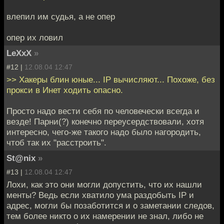
влепил им судья, а не опер
опер их ловил
LeXxX
»
#12 |
12.08.04 12:47
>> Хакеры блин юные... IP вычисляют... Похоже, без
прокси в Инет ходить опасно.
Просто надо вести себя по человечески всегда и
везде! Парни(?) конечно переусердствовали, хотя
интересно, чего-же такого надо было нагородить,
чтоб так их "расстроить".
St@nix
»
#13 |
12.08.04 12:47
Лохи, как это они могли допустить, что их нашли
менты? Ведь если хватило ума раздобыть IP и
адрес, могли бы позаботится и о заметании следов,
тем более никто о их намерении не знал, либо не