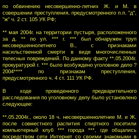
по обвинению несовершенно-‎летних Ж. и M. в
совершении ‎преступления, предусмотренно‎го п.п. "д",
"ж" ч. 2 ст. 105 УК РФ;‎
‎** мая 2004г. на территории пустыря, расположенного
за д. ** по ул. *** г. *** ‎был обнаружен труп
несовершеннолетнего В., с признаками
насильственной смерти ‎в виде многочисленных
телесных повреждений.‎ По данному факту **.05.2004г.
прокуратурой г. *** было возбуждено уголовное ‎дело ?
2004**** по признакам преступления,
предусмотренного ч. 4 ст. 111 УК РФ.‎
В ходе проведенного предварительного
расследования по уголовному делу было ‎установлено
следующее:‎
‎**.05.2004г., около 18 ч. несовершеннолетние M. и Ж.
после совместного рас‎пития спиртного посетили
компьютерный клуб *** города ***, где общались
посред‎ством сети Интернет со своими знакомыми в