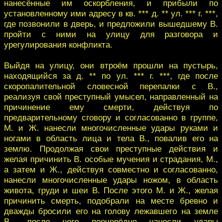
нанесённые им оскорбления, и ‎прибыли по
установленному ими адресу в кв. *** д. ** ул. *** г. ***,
где позвонили в ‎дверь, и предложили вышедшему В.
пройти с ними на улицу для разговора и
урегу‎лирования конфликта.‎
Выйдя на улицу, они втроём прошли на пустырь,
находящийся за д. ** по ул. ‎‎*** г. ***, где после
скоропалительной словесной перепалки с В.,
реализуя свой пре‎ступный умысел, направленный на
причинение ему смерти, действуя по
предвари‎тельному сговору и согласованно в группе,
M. и Ж. нанесли многочисленные удары ‎руками и
ногами в область лица и тела В., повалив его на
землю. Продолжая свои ‎преступные действия и
желая причинить В. особые мучения и страдания, M.,
а за‎тем и Ж., действуя совместно и согласованно,
нанесли многочисленные удары но‎жом, в область
живота, груди и шеи В. После этого M. и Ж., желая
причинить ‎смерть, подобрали на месте бревно и
дважды бросили его на голову лежавшего на ‎земле
В., после чего поочерёдно нанесли удары