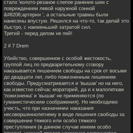
стало 'колото-резаное слепое ранение шеи с
повреждением левой наружной сонной
&#8206;артерии ', а остальные травмы были
нанесены впустую. Решился на что-то, так делай это
быстро, с наименьшей затратой сил.
Третий - перед делом не пей!
2 # 7 Drem
Убийство, совершенное с особой жестокость,
группой лиц по предварительному сговору
наказывается лишением свободы на срок от восьми
до двадцати лет, либо пожизненным лишением
свободы. Предусматривается и 'вышак' но на него,
как известно сейчас мораторий, да и к малолеткам
'пожизненка' и 'вышак' не применяются (по
гуманистическим соображения). Но необходимо
учесть, что при назначении наказания
несовершеннолетнему в виде лишения свободы за
совершение тяжкого или особо тяжкого
преступления (в данном случае имеем особо
тяжкое), низший предел наказания сокращается