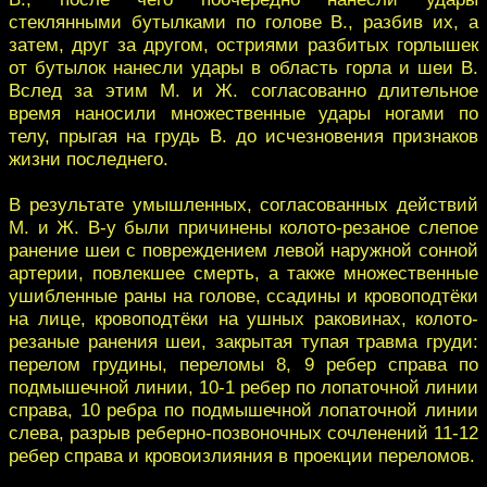
стеклянными бутылками по голове ‎В., разбив их, а
затем, друг за другом, остриями разбитых горлышек
от бутылок на‎несли удары в область горла и шеи В.
Вслед за этим M. и Ж. согласованно длитель‎ное
время наносили множественные удары ногами по
телу, прыгая на грудь В. до ‎исчезновения признаков
жизни последнего.‎
В результате умышленных, согласованных действий
M. и Ж. В-у были причи‎нены колото-резаное слепое
ранение шеи с повреждением левой наружной сонной
‎артерии, повлекшее смерть, а также множественные
ушибленные раны на голове, ‎ссадины и кровоподтёки
на лице, кровоподтёки на ушных раковинах, колото-‎
резаные ранения шеи, закрытая тупая травма груди:
перелом грудины, переломы 8, ‎‎9 ребер справа по
подмышечной линии, 10-1 ребер по лопаточной линии
справа, 10 ‎ребра по подмышечной лопаточной линии
слева, разрыв реберно-позвоночных со‎членений 11-12
ребер справа и кровоизлияния в проекции переломов.