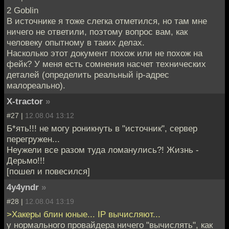
2 Goblin
В источнике я тоже слегка отметился, но там мне
ничего не ответили, поэтому вопрос вам, как
человеку опытному в таких делах.
Насколько этот документ похож или не похож на
фейк? У меня есть сомнения насчет технических
деталей (определить реальный ip-адрес
малореально).
X-tractor
»
#27 |
12.08.04 13:12
Б*ять!!! не могу роникнуть в "источник", сервер
перегружен...
Неужели все разом туда ломанулись?! Жизнь -
Дерьмо!!!
[пошел и повесился]
4y4yndr
»
#28 |
12.08.04 13:19
>Хакеры блин юные... IP вычисляют...
у нормального провайдера ничего "вычислять", как