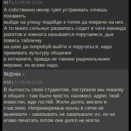
#17 |
12.08.04 12:54
А собственно нехер треп устраивать хочешь
похамить
выйди на улицу подойди к толпе да покричи на них.
А то много сильных развелось сидит в чате команда
рахитов и комната называется поругаемся, дык
повесь табличку
на шею да попробуй выйти и поругаться, надо
прививать культуру общения
в интернете, правда не такими радикальными
мерами, но всеже надо.
St@nix
»
#18 |
12.08.04 12:56
В бытность свою студентом, построили мы локалку
в общаге - там было просто, нахомил, адрес твой
известен, жди гостей. Жили долго, весело и
счасливо. Непримиримые козлы в сетке не
выживали - закапывать не закапывали их, но на
клаве печатать потом они долго не могли.