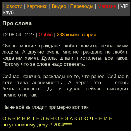
Новости
|
Картинки
|
Видео
|
Переводы
|
Магазин
|
VIP
клуб
Про слова
12.08.04 12:27
|
Goblin
|
233 комментария
Очень многие граждане любят хамить незнакомым
людям. А другие очень многие граждане не любят,
когда им хамят. Дуэль, шпаги, пистолеты, всё такое.
Потому что за слова надо отвечать.
Сейчас, конечно, расклады не те, что ранее. Сейчас в
сети типа анонимность. А через это — якобы
безнаказанность. Да и дуэль сейчас выглядит
немного не так.
Ныне всё выглядит примерно вот так:
О Б В И Н И Т Е Л Ь Н О Е З А К Л Ю Ч Е Н И Е
по уголовному делу ? 2004****‎