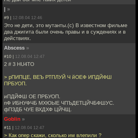
|
»
#9 |
12.08.04 12:46
Это не дети, это мутанты.(с) В известном фильме
два джигита были очень правы и в суждениях и в
действиях.
Abscess
»
#10 |
12.08.04 12:47
2 # 3 HU4TO
> рПИПЦЕ, ВЕЪ РТПЛУЙ Ч йОЕФ ИПДЙФШ
ПРБУОП.
иПДЙФШ ОЕ ПРБУОП.
пФ ИБНУФЧБ МХЮЫЕ ЧПЪДЕТЦЙЧБФШУС.
фПЗДБ ЧУЕ ВХДХФ ЦЙЧЩ.
Goblin
»
#11 |
12.08.04 12:47
> Как опер скажи, сколько им влепили ?