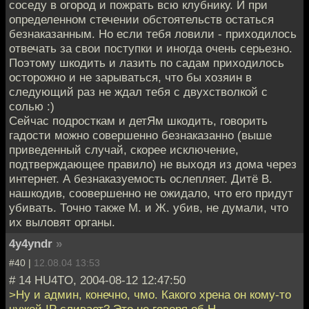
соседу в огород и пожрать всю клубнику. И при
определенном стечении обстоятельств остаться
безнаказанным. Но если тебя ловили - приходилось
отвечать за свои поступки и иногда очень серьезно.
Поэтому шкодить и лазить по садам приходилось
осторожно и не зарываться, что бы хозяин в
следующий раз не ждал тебя с двухстволкой с
солью :)
Сейчас подросткам и детЯм шкодить, говорить
гадости можно совершенно безнаказанно (выше
приведенный случай, скорее исключение,
подтверждающее правило) не выходя из дома через
интернет. А безнаказуемость ослепляет. Дитё В.
нашкодив, соовершенно не ожидало, что его придут
убивать. Точно также М. и Ж. убив, не думали, что
их выловят органы.
4y4yndr
»
#40 |
12.08.04 13:53
# 14 HU4TO, 2004-08-12 12:47:50
>Ну и админ, конечно, чмо. Какого хрена он кому-то
чужой IP сливает? Это не говоря об Н.