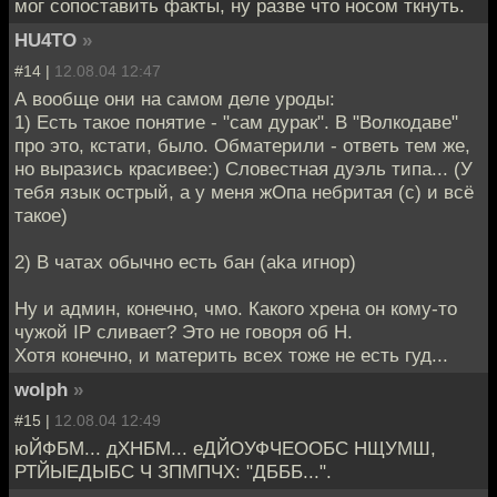
мог сопоставить факты, ну разве что носом ткнуть.
HU4TO
»
#14 |
12.08.04 12:47
А вообще они на самом деле уроды:
1) Есть такое понятие - "сам дурак". В "Волкодаве"
про это, кстати, было. Обматерили - ответь тем же,
но выразись красивее:) Словестная дуэль типа... (У
тебя язык острый, а у меня жОпа небритая (c) и всё
такое)
2) В чатах обычно есть бан (аkа игнор)
Ну и админ, конечно, чмо. Какого хрена он кому-то
чужой IP сливает? Это не говоря об Н.
Хотя конечно, и материть всех тоже не есть гуд...
wolph
»
#15 |
12.08.04 12:49
юЙФБМ... дХНБМ... еДЙОУФЧЕООБС НЩУМШ,
РТЙЫЕДЫБС Ч ЗПМПЧХ: "ДБББ...".