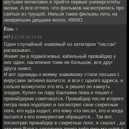
крутыми мочилами и пройти первые университеты
жизни. А все оттого, что фильмов насмотрелись про
святых из трущоб. Нельзя такие фильмы лить на
неокрепшие деццкие мозги, ИМХО.
Ешь
»
#37 |
12.08.04 13:44
Один случайный знакомый из категории "пассан"
расказывал...
Живет он в подмосковье, кабельный провайдер у
них один, население тоже не большое, все друг
друга знают.
И вот однажды к моему знакомому стали письма с
вирусами активно валится, и все с одного адреса, и
сильно возмутило это его, и решил он хакнуть
злодея. Купил он пару баклажек пива и пошел с
провайдером советоватся. Провайдер после второго
литра пива подобрел и посмотрел свои секретные
логи, кто куда ходил, кто кому что писал, кто и когда
пытался к его конкурентам обращатся... Так вот,
посмотрел провайдер в секретные логи, и сказал , да
это мол Вася с соседнего двора тебе письма шлет с