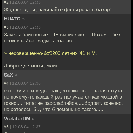
#2 |
12.08.04 12:33
Жадные дети, начинайте фильтровать базар!
HU4TO
»
#3 |
12.08.04 12:33
Хакеры блин юные... IP вычисляют... Похоже, без
прокси в Инет ходить опасно.
> несовершенно-&#8206;летних Ж. и M.
Добрые детишки, млин...
SaX
»
#4 |
12.08.04 12:36
ёпт....блин, и ведь знаю, что жизнь - сраная штука,
но почему-то каждый раз получается как мордой в
говно.....типа: не расслабляйся.....бодрит, конечно,
но хотелось бы, что б поменьше такого.....
ViolatorDM
»
#5 |
12.08.04 12:37