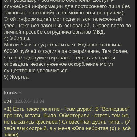
служебной информации для постороннего лица без
законных оснований( а возможно он и не причем).
Этой информацией мог поделиться телефонный
узел. Тоже без законных оснований. Скорее всего по
личной просьбе сотрудника органов МВД.
4) Убивцы.
Могли бы и в суд обратиться. Недавно женщина
60000 рублей отсудила за оскорбление. Тем более,
что всё задокументировано. Теперь их шансы
оправдать незаслуженное оскорбление могут
существенно увеличиться.
5) Жертва.
koras
»
#34 |
12.08.04 13:34
>1) Есть такое понятие - "сам дурак". В "Волкодаве"
про это, кстати, было. Обматерили - ответь тем же,
но выразись красивее:) Словестная дуэль типа... (У
тебя язык острый, а у меня жОпа небритая (c) и всё
такое)