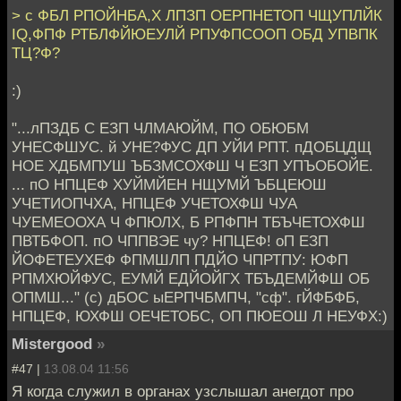
> с ФБЛ РПОЙНБА,Х ЛПЗП ОЕРПНЕТОП ЧЩУПЛЙК
IQ,ФПФ РТБЛФЙЮЕУЛЙ РПУФПСООП ОБД УПВПК
ТЦ?Ф?
:)
"...лПЗДБ С ЕЗП ЧЛМАЮЙМ, ПО ОБЮБМ
УНЕСФШУС. й УНЕ?ФУС ДП УЙИ РПТ. пДОБЦДЩ
НОЕ ХДБМПУШ ЪБЗМСОХФШ Ч ЕЗП УПЪОБОЙЕ.
... пО НПЦЕФ ХУЙМЙЕН НЩУМЙ ЪБЦЕЮШ
УЧЕТИОПЧХА, НПЦЕФ УЧЕТОХФШ ЧУА
ЧУЕМЕООХА Ч ФПЮЛХ, Б РПФПН ТБЪЧЕТОХФШ
ПВТБФОП. пО ЧППВЭЕ чу? НПЦЕФ! оП ЕЗП
ЙОФЕТЕУХЕФ ФПМШЛП ПДЙО ЧПРТПУ: ЮФП
РПМХЮЙФУС, ЕУМЙ ЕДЙОЙГХ ТБЪДЕМЙФШ ОБ
ОПМШ..." (c) дБОС ыЕРПЧБМПЧ, "сф". гЙФБФБ,
НПЦЕФ, ЮХФШ ОЕЧЕТОБС, ОП ПЮЕОШ Л НЕУФХ:)
Mistergood
»
#47 |
13.08.04 11:56
Я когда служил в органах узслышал анегдот про