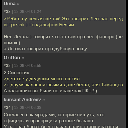
Dima
»
#32 |
13.08.04 01:24
>Ребят, ну нельзя же так! Это говорит Леголас перед
встречей с Гендальфом Белым.
Нет. Леголас говорит что-то там про лес фангорн (не
помню)
а Логоваз говорит про дубовую рощу
Griffon
»
#33 |
13.08.04 05:55
2 Синоптик
>детстве у дедушки много гостил
>с двумя калашниковыми даже бегал, аля Таманцев
А калашниковы были не иначе как ПКТ?:)
kursant Andreev
»
#34 |
13.08.04 06:39
Согласен с камрадами, которые пишуть, что
офицеры и прапорщики разные бывают.
У нас на сборах был сначала один старшина роты,