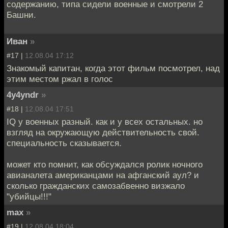
содержанию, типа сидели военные и смотрели 2
Башни.
Иван
»
#17 |
12.08.04 17:12
Знакомый капитан, когда этот фильм посмотрел, над
этим местом ржал в голос
4y4yndr
»
#18 |
12.08.04 17:51
IQ у военных разный. как и у всех остальных. но
взгляд на окружающую действительность свой.
специальность сказывается.
может кто помнит, как обсуждался ролик ночного
авианалета американцами на афганский аул? и
сколько гражданских самозабвенно визжало
"убийцы!!!"
max
»
#19 |
12.08.04 18:04