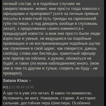
личный состав. и в подобных случаях не
свирепствовали. может, мне просто тогда повезло с
офицерами и прапорами? (хотя за личные прямые
посылы в известный путь трижды на гарнизонной
губе гостевал, а под демдель вообще в глухомань
уехал). к продолжению своего комментса к
предыдущей новости: а мож они просто были люди
взрослые и умные, не ведущиеся на подобные
провокации и не воспринимающие подобные шутки
как глумление в свой адрес. как говорится, даешь
свободу слова нах беспесды. грамотный офицер
или прапор на гоблина, я думаю, обижаться не
будет. и таких (по моим наблюдениям) много. (мож
они в чем-то другом и тупые, спорить не буду - не
проверял).
Satana Klaus
»
#11 |
12.08.04 15:45
А где-то я уже это читал. В каких-то комментах.
Вспомнить не могу. Наверное, старею. А история
сильная, достойная пера Шекспира. Особенно