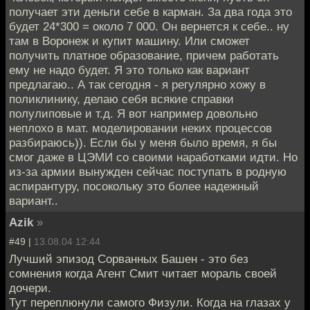
получает эти деньги себе в карман. За два года это
будет 24*300 = около 7 000. Он вернется к себе.. ну
там в Воронеж и купит машину. Или сможет
получить платное образование, причем работать
ему не надо будет. Я это только как вариант
предлагаю.. А так сегодня - я регулярно хожу в
поликлинику, делаю себя всякие справки
полулиповые и т.д. Я вот например довольно
неплохо в мат. моделировании неких процессов
разбираюсь)). Если бы у меня было время, я бы
смог даже в ЦЭМИ со своими наработками идти. Но
из-за армии вынужден сейчас поступать в родную
аспирантуру, посокольку это более надежный
вариант..
Azik
»
#49 |
13.08.04 12:44
Лучший эпизод Сорванных Башен - это без
сомнения когда Агент Смит читает мораль своей
дочери.
Тут переплюнули самого Физули. Когда на глазах у