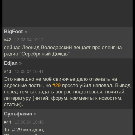
BigFoot
»
#42 |
13.08.04 10:12
сейчас Леонид Володарский вещает про сленг на
радио "Серебряный Дождь"
Edjan
»
#43 |
13.08.04 10:41
Это канешно не моё свинячье дело отвечать на
адресные посты, но
#29
просто убил наповал. Вывод
перед тем как задать вопрос подготовься, почитай
литературу (читай: форум, комменты к новостям,
статьи).
Сульфазин
»
#44 |
13.08.04 10:48
To # 29 метадон,