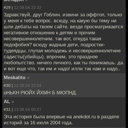
#29 |
12.08.04 22:32
Здравствуй, друг Гоблин. извини за оффтоп, только
у меня к тебе вопрос. всюду, на какую бы тему ни
шли дебаты на твоем сайте, везде просматривается
негативное отношение к детям и прочим
несовершеннолетним. так вот, откуда такая
педофобия? всюду жадные дети, подростки-
тудеядцы, глупая молодежь и несовершеннолетние
садисты(убийцы). впрочем, это праздное
любопытство. ничего личного, как ты понимаешь. да.
и вот еще что, так им и надо! илли так нам и надо..
Meskalito
»
#30 |
12.08.04 23:04
оНЬКН РЮЙХ ЙХМН Б МЮПНД.
AL
»
#31 |
13.08.04 00:27
Эта история была впервые на anekdot.ru в разделе
историй за 16 июля 2004 года.