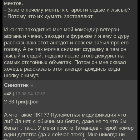
ментов.
- Знаете почему менты к старости седые и лысые?
- Потому что их думать заставляют.
И как то заходит ко мне мой командир ветеран
афгана и чечни, заходит в фуражке и я ему с дуру
рассказываю этот анегдот и совсем забыл про его
голову. А он так молча снимает фуражку а там он
лысый и седой. неделю после этого дежурил на
самых отстойных объектах. Потом он мне сказал
хочешь рассказать этот анегдот дождись когда
шопку снимут.
Синоптик
»
#48 |
13.08.04 12:33
? 33 Гриффон
А что такое ПКТ?? Пулеметная модификация что
ли? Да нет, с обычными бегал, даже не то что бы
бегал .. так... У меня просто Таманцев - герой номер
один детства (да и сейчас тоже). Мне никогда ни