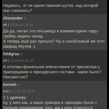
Надеюсь, эт не единственная шутка, над которой
они смеялись?
Alexander
»
#8 |
12.08.04 15:15
Да-да, читал это письмецо в комментариях пару-
тройку недель назад.
А теперь ещё раз пришло? Ну и назойливый же этот
камрад Акулов ;)
feldgrau
»
#9 |
12.08.04 15:20
А итогово-финальное впечатление от просмотра у
прапорщиков и офицерского состава - какое было?
Неизвестно?
koresh
»
#10 |
12.08.04 15:31
2 1 дремеру
ну, у кого как, а наши прапора и офицеры были с
полным пониманием того, как к ним относится