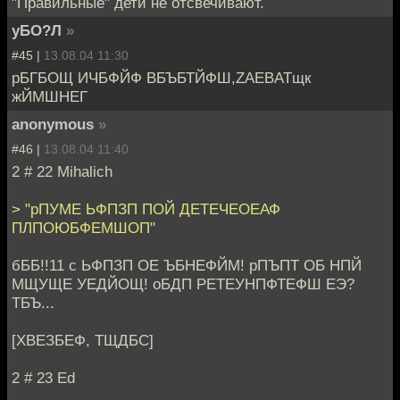
"Правильные" дети не отсвечивают.
уБО?Л
»
#45 |
13.08.04 11:30
рБГБОЩ ИЧБФЙФ ВБЪБТЙФШ,ZAEBATщк
жЙМШНЕГ
anonymous
»
#46 |
13.08.04 11:40
2 # 22 Mihalich
> "рПУМЕ ЬФПЗП ПОЙ ДЕТЕЧЕОЕАФ
ПЛПОЮБФЕМШОП"
бББ!!11 с ЬФПЗП ОЕ ЪБНЕФЙМ! рПЪПТ ОБ НПЙ
МЩУЩЕ УЕДЙОЩ! оБДП РЕТЕУНПФТЕФШ ЕЭ?
ТБЪ...
[ХВЕЗБЕФ, ТЩДБС]
2 # 23 Ed