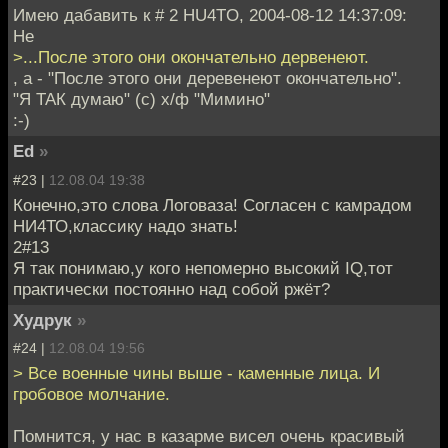
Имею дабавить к # 2 HU4TO, 2004-08-12 14:37:09:
Не
>...После этого они окончательно дервенеют.
, а - "После этого они деревенеют окончательно".
"Я ТАК думаю" (с) х/ф "Мимино"
:-)
Ed
»
#23 |
12.08.04 19:38
Конечно,это слова Логоваза! Согласен с камрадом
НИ4ТО,классику надо знать!
2#13
Я так понимаю,у кого непомерно высокий IQ,тот
практически постоянно над собой ржёт?
Худрук
»
#24 |
12.08.04 19:56
> Все военные чины выше - каменные лица. И
гробовое молчание.
Помнится, у нас в казарме висел очень красивый