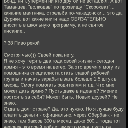
Бонд, ни Супермен ни кто другой не вставлял. А вот
Таманцев, "волкодав" по прозвищу "Скорохват"...
качание маятника, стрельба по-македонски... это да.
Дурики, вот какие книги надо ОБЯЗАТЕЛЬНО
вносить в школьную программу, а не святое
писание..
? 38 Пиво рекой
Смотря чью))) Своей пока нету.
Я не хочу терять два года своей жизни - сегодня
армия - это время на ветер. За это время я могу из
помошника специалиста стать главой рабочей
группы и начать зарабытывать больше 1,5 штук в
месяц. Смогу помогать родителям и т.д. Что мне
может дать армия? Пусть даже в идеале? Умение
постоять за себя? Может быть. Новых друзей? Не
знаю..
Отдать долг стране? Да, это нужно. Но я лучше буду
платить деньги - официально, через Сбербанк - не
знаю, там баксов 300 в месяц, даже 500... тогда тот
человек, который пойдет вместо меня, пусть он