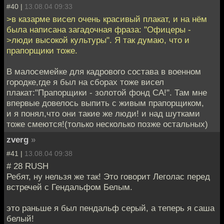
#40 |
13.08.04 09:33
>в казарме висел очень красивый плакат, и на нём
была написана загадочная фраза: "Офицеры -
>люди высокой культуры". Я так думаю, что и
прапорщики тоже.
В малосемейке для кадрового состава в военном
городке,где я был на сборах тоже висел
плакат:"Прапорщики - золотой фонд СА!". Там мне
впервые довелось выпить с живым прапорщиком,
и я понял,что они такие же люди! и над шутками
тоже смеются!(только несколько позже остальных)
zverg
»
#41 |
13.08.04 09:38
# 28 RUSH
Ребят, ну нельзя же так! Это говорит Леголас перед
встречей с Гендальфом Белым.
это раньше я был пендальф серый, а теперь я саша
белый!