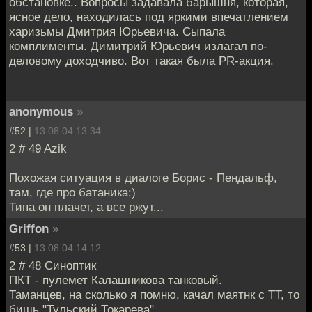
обстановке.. Вопросы задавала барышня, которая,
ясное дело, находилась под яркими впечатлением
харизьмы Дмитрия Юрьевича. Сыпала
комплименты. Димитрий Юрьевич излагал по-
деловому доходчиво. Вот такая была PR-акция.
anonymous
»
#52 |
13.08.04 13:34
2 # 49 Azik
Похожая ситуация в диалоге Борис - Пендальф,
там, где про батаника:)
Типа он плачет, а все ржут...
Griffon
»
#53 |
13.08.04 14:12
2 # 48 Синоптик
ПКТ - пулемет Калашникова танковый.
Таманцев, на сколько я помню, качал маятнк с ТТ, то
бишь "Тульский Токарева".