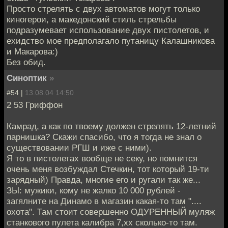
Просто стрелять с двух автоматов могут только
киногерои, а македонский стиль стрельбы
подразумевает использование двух пистолетов, и
ехидство мое предполагало путаницу Калашникова
и Макарова:)
Без обид.
Синоптик
»
#54 |
13.08.04 14:50
2 53 Гриффон
Камрад, а как по твоему должен стрелять 12-летний
парнишка? Скажи спасибо, что я тогда не знал о
существовании РГШ и иже с ними).
Я то в пистолетах вообще не секу, но помнится
очень меня возбуждал Стечкин, тот который 19-ти
зарядный) Правда, многие его и ругали так же...
ЗЫ: мужики, кому не жалко 10 000 рублей -
загялните на Динамо в магазин какая-то там "....
охота". Там стоит совершенно ОДУРЕННЫЙ муляж
станкового пулета калибра 7,хх сколько-то там.