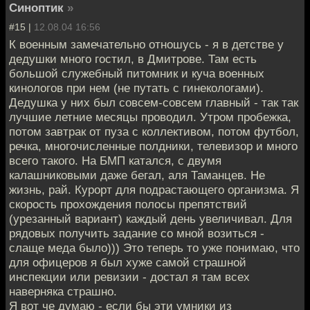
Синоптик
»
#15 |
12.08.04 16:56
К военным замечательно отношусь - я в детстве у
дедушки много гостил, в Дмитрове. Там есть
большой служебный питомник и куча военных
кинологов при нем (не путать с гинекологами).
Дедушка у них был совсем-совсем главный - так так
лучшие летние месяцы проводил. Утром пробежка,
потом завтрак от пуза с коллективом, потом футбол,
речка, многочисленные полдники, телевизор и много
всего такого. На БМП катался, с двумя
калашниковыми даже бегал, аля Таманцев. Не
жизнь, рай. Курорт для подрастающего организма. Я
скорость прохождения полосы препятствий
(урезанный вариант) каждый день увеличивал. Для
рядовых получить задание со мной возиться -
слаще меда было))) Это теперь то уже понимаю, что
для офицеров я был хуже самой страшной
инспекции или ревизии - достал я там всех
наверняка страшно.
Я вот че думаю - если бы эти умники из