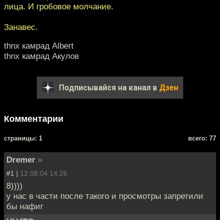
лица. И гробовое молчание.
Занавес.
thnx камрад Albert
thnx камрад Акулов
Подписывайся на канал в
Дзен
Комментарии
cтраницы: 1
всего: 77
Dremer
»
#1 |
12.08.04 14:26
8))))
у нас в части после такого и просмотры запретили
бы нафиг