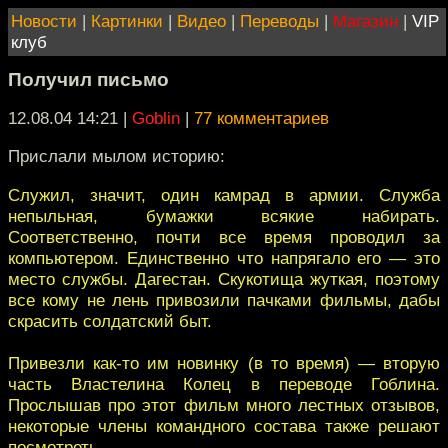
Новости
|
Картинки
|
Видео
|
Переводы
|
Магазин
|
VIP
клуб
Получил письмо
12.08.04 14:21
|
Goblin
|
77 комментариев
Прислали мылом историю:
Служил, значит, один камрад в армии. Служба
непыльная, бумажки всякие набирать.
Соответственно, почти все время проводил за
компьютером. Единственно что напрягало его — это
место службы. Дагестан. Скукотища жуткая, поэтому
все кому не лень привозили пачками фильмы, дабы
скрасить солдатский быт.
Привезли как-то им новинку (в то время) — вторую
часть Властелина Колец в переводе Гоблина.
Прослышав про этот фильм много лестных отзывов,
некоторые члены командного состава также решают
посмотреть.