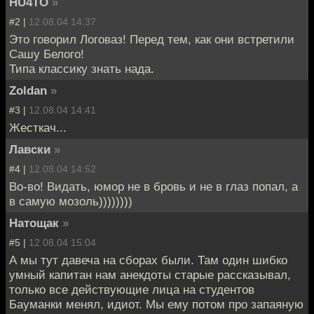
HU4TO
»
#2 |
12.08.04 14:37
Это говорил Логоваз! Перед тем, как они встретили
Сашу Белого!
Типа классику знать нада.
Zoldan
»
#3 |
12.08.04 14:41
Жесткач...
Лавски
»
#4 |
12.08.04 14:52
Во-во! Видать, юмор не в бровь и не в глаз попал, а
в самую мозоль))))))))
Натощак
»
#5 |
12.08.04 15:04
А мы тут давеча на сборах были. Там один шибко
умный капитан нам анекдоты старые рассказывал,
только все действующие лица на студентов
Бауманки менял, идиот. Мы ему потом про запаяную