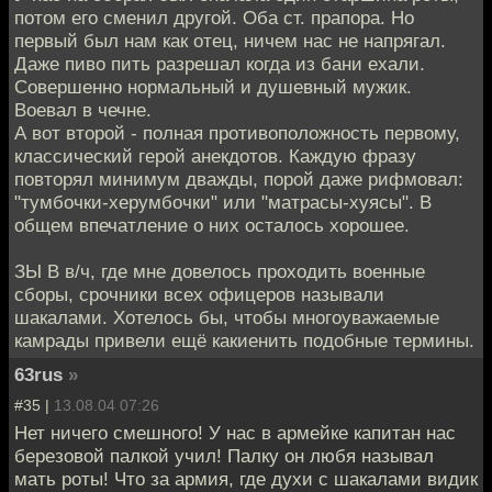
потом его сменил другой. Оба ст. прапора. Но
первый был нам как отец, ничем нас не напрягал.
Даже пиво пить разрешал когда из бани ехали.
Совершенно нормальный и душевный мужик.
Воевал в чечне.
А вот второй - полная противоположность первому,
классический герой анекдотов. Каждую фразу
повторял минимум дважды, порой даже рифмовал:
"тумбочки-херумбочки" или "матрасы-хуясы". В
общем впечатление о них осталось хорошее.
ЗЫ В в/ч, где мне довелось проходить военные
сборы, срочники всех офицеров называли
шакалами. Хотелось бы, чтобы многоуважаемые
камрады привели ещё какиенить подобные термины.
63rus
»
#35 |
13.08.04 07:26
Нет ничего смешного! У нас в армейке капитан нас
березовой палкой учил! Палку он любя называл
мать роты! Что за армия, где духи с шакалами видик