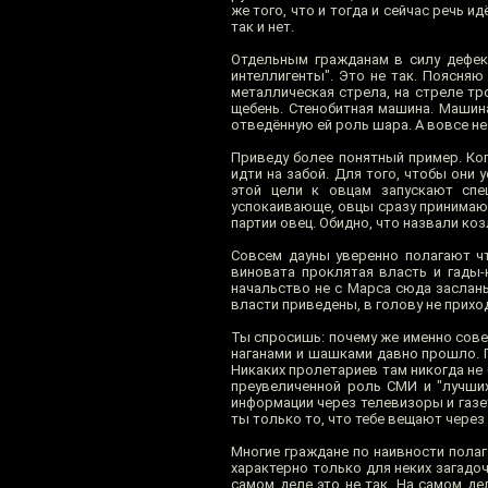
же того, что и тогда и сейчас речь 
так и нет.
Отдельным гражданам в силу дефек
интеллигенты". Это не так. Поясняю
металлическая стрела, на стреле тр
щебень. Стенобитная машина. Машин
отведённую ей роль шара. А вовсе н
Приведу более понятный пример. Ког
идти на забой. Для того, чтобы они
этой цели к овцам запускают спе
успокаивающе, овцы сразу принимают 
партии овец. Обидно, что назвали ко
Совсем дауны уверенно полагают чт
виновата проклятая власть и гады-
начальство не с Марса сюда засланы
власти приведены, в голову не прихо
Ты спросишь: почему же именно сове
наганами и шашками давно прошло. 
Никаких пролетариев там никогда не 
преувеличенной роль СМИ и "лучши
информации через телевизоры и газе
ты только то, что тебе вещают через 
Многие граждане по наивности полаг
характерно только для неких загадо
самом деле это не так. На самом д