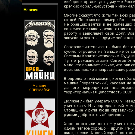
выборы и организуют думу — в Росси
крепких моральных устоев и минимал
Магазин
Многие скажут: что ж ты так всех р
людей. Поясняю на примере. Вот я с
Не бравших взятки и не жалевших с
соотечественников резко отрицател
работу и выполняет свой долг. Вов
запускали ракеты, а другие работал
Советские интеллигенты были благо
кухнях, отродясь на Западе не быв
Светлым Капиталистическим Будущим
Тупые граждане страны Советов были 
мало кто понимает сейчас, что они с
возглавлявшие и направлявшие разва
В определённый момент, когда обст
машина "перестройки", каковая не 
Магазин
данного мероприятия планомерн
ОПЕРМАЙКИ
территориальная целостность СССР.
Должен ли был умереть СССР? Неведо
уничтожить. И в определённый момен
Стоявшие у руля люди справились с
руками доброхотов-аборигенов.
Хорошо это или плохо — уничтожени
одним, теперь хорошо — другим. Речь
жили, снесли. А новый сарай построе