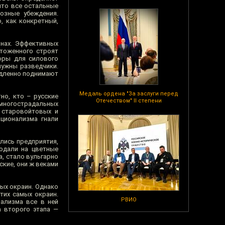
что все остальные
озные убеждения.
, как конкретный,
инах. Эффективных
чтоженного строят
торы для силового
нужны разведчики.
медленно поднимают
Медаль ордена "За заслуги перед
но, кто – русские
Отечеством" II степени
 многострадальных
и старовойтовых и
ционализма гнали
лись предприятия,
одали на цветные
а, стало вульгарно
ские, они ж веками
ных окраин. Однако
тих самых окраин.
РВИО
ализма все в ней
а второго этапа —