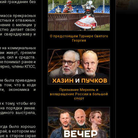
ский гражданин без
ь масса прекрасных
естных и отважных.
нение о милиции у
естно делает свою
ли сверхдержаву и
О предстоящем Турнире Святого
Георгия
е на коммунальных
ам живут, грезили
е, сил и средств.
не понимал ранее и
терно, члены КПСС,
ие была приведена
в том, что в ходе
ти, экономика и
Признание Меркель и
возвращение России в большой
спорт
к тому, чтобы его
на порядки умнее.
единого выстрела,
Тогда было хорошо
арай, в котором мы
ше: в старом сарае