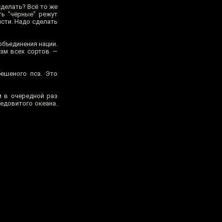
сделать? Всё то же
ть "чёрные" режут
исти. Надо сделать
объединения нации.
изм всех сортов —
бешеного пса. Это
м в очередной раз
Ледовитого океана.