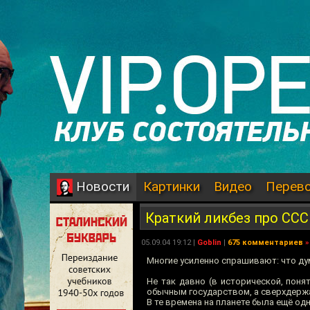
Картинки
Видео
Перев
Новости
Краткий ликбез про ССС
05.09.04 19:12 |
Goblin
|
675 комментариев
»
Многие усиленно спрашивают: что ду
Не так давно (в исторической, поня
обычным государством, а сверхдержа
В те времена на планете была ещё од