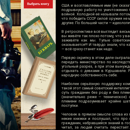
США и возглавляемые ими (не сказа
подрывную работу по уничтожению С
войной. Холодной её называли потом
что победить СССР силой оружия не
другие. По большей части — идеологи
В ретроспективе всё выглядит весь
вы живёте так плохо потому, что у в
заживёте как мы. Тупые советски
оказывается!!! И твёрдо знали, что
— всё сразу станет как надо.
Первую скрипку в этом деле сыграла
передать министерство по наследст
угольный разрез, а при этом вынужд
отдыхать с девками в Куршавеле. Р
народную собственность себе.
Наиболее серьёзную поддержку комп
такой этот самый советский интеллиг
суть гражданин без роду и без пле
(значительно реже — техническое) 
племени подразумевает крайне шат
поступки.
Человек в прямом смысле слова из г
некие книжки и послушал, что про 
гражданин, набравшийся знаний в гос
читал, за людей считать перестаёт