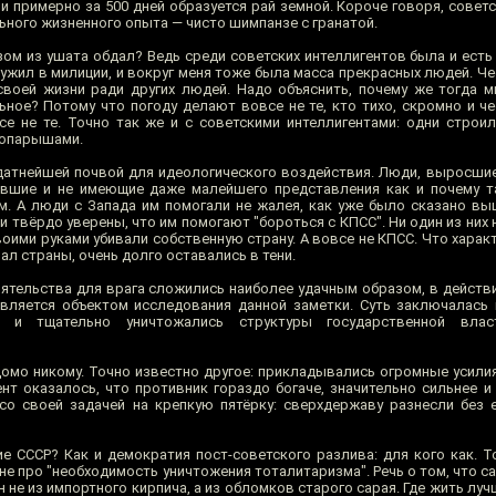
и примерно за 500 дней образуется рай земной. Короче говоря, совет
ьного жизненного опыта — чисто шимпанзе с гранатой.
азом из ушата обдал? Ведь среди советских интеллигентов была и ест
лужил в милиции, и вокруг меня тоже была масса прекрасных людей. Ч
воей жизни ради других людей. Надо объяснить, почему же тогда м
ьное? Потому что погоду делают вовсе не те, кто тихо, скромно и ч
се не те. Точно так же и с советскими интеллигентами: одни строи
и опарышами.
датнейшей почвой для идеологического воздействия. Люди, выросши
авшие и не имеющие даже малейшего представления как и почему т
. А люди с Запада им помогали не жалея, как уже было сказано выш
твёрдо уверены, что им помогают "бороться с КПСС". Ни один из них 
воими руками убивали собственную страну. А вовсе не КПСС. Что харак
л страны, очень долго оставались в тени.
оятельства для врага сложились наиболее удачным образом, в действ
является объектом исследования данной заметки. Суть заключалась 
о и тщательно уничтожались структуры государственной влас
мо никому. Точно известно другое: прикладывались огромные усилия 
т оказалось, что противник гораздо богаче, значительно сильнее и 
о своей задачей на крепкую пятёрку: сверхдержаву разнесли без 
е СССР? Как и демократия пост-советского разлива: для кого как. 
 не про "необходимость уничтожения тоталитаризма". Речь о том, что с
н не из импортного кирпича, а из обломков старого сарая. Где жить луч