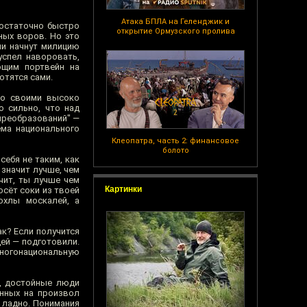
Атака БПЛА на Геленджик и
достаточно быстро
открытие Ормузского пролива
ных воров. Но это
ми начнут милицию
успел наворовать,
ющим портвейн на
отятся сами.
со своими высоко
о сильно, что над
преобразований" —
ёма национального
Клеопатра, часть 2: финансовое
болото
ебя не таким, как
 значит лучше, чем
чит, ты лучше чем
Картинки
осёт соки из твоей
охлы москалей, а
ак? Если получится
дей — подготовили.
многонациональную
е, достойные люди
енных на произвол
и ладно. Понимания