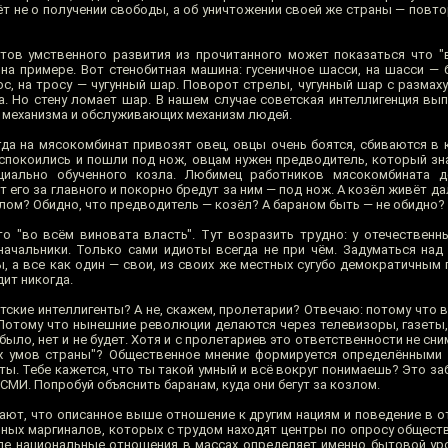
идёт не о получении свободы, а об уничтожении своей же страны — повто
тов умственного развития из прочитанного может показаться что 
 на примере. Вот стенобитная машина: гусеничное шасси, на шасси — 
ос, на тросу — чугунный шар. Поворот стрелы, чугунный шар с размах
а. Но стену ломает шар. В нашем случае советская интеллигенция вы
е механизма и обслуживающих механизм людей.
да на мясокомбинат привозят овец, овцы очень боятся, сбиваются в 
 успокоились и пошли под нож, овцам нужен предводитель, который зн
циально обученного козла. Любимец работников мясокомбината д
его за главного и покорно бредут за ним — под нож. А козёл живёт д
злом? Обидно, что предводитель — козёл? А бараном быть — не обидно?
о "во всём виновата власть". Тут возразить трудно: у отечественн
начальники. Только сами идиоты всегда не при чём. Задуматься над 
, а все как один — свои, из своих же местных сугубо демократичным 
дит никогда.
тские интеллигенты? А не, скажем, пролетарии? Отвечаю: потому что 
Потому что нынешние революции делаются через телевизоры, газеты,
было, нет и не будет. Хотя и с пролетариев это ответственности не сни
х умов страны"? Общественное мнение формируется определёнными 
ты. Тебе кажется, что ты такой умный и всё вокруг понимаешь? Это з
СМИ. Попробуй объяснить баранам, куда они бегут за козлом.
ают, что описанное выше отношение к другим нациям и поведение в о
чных маргиналов, которых с трудом находят центры по опросу обществ
еле национальные отношения в массах определяет именно бытовой ур