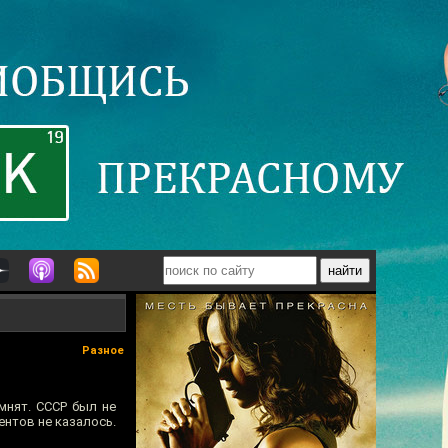
Разное
омнят. СССР был не
нтов не казалось.