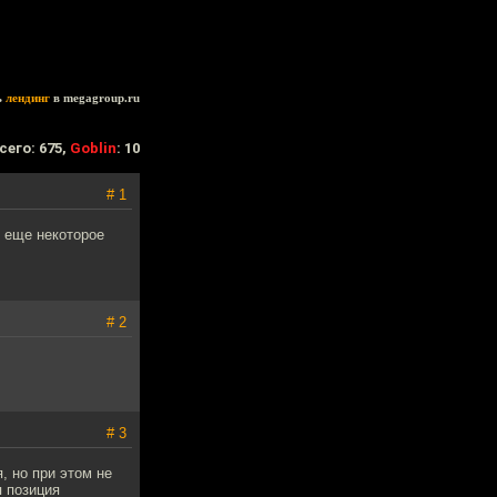
ь
лендинг
в megagroup.ru
сего: 675,
Goblin
: 10
# 1
т еще некоторое
# 2
# 3
, но при этом не
я позиция