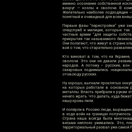
именно осознание собственной искл
вокруг — козлы и сволочи. В ком
Желательно наиболее подходящие — 
понятный и очевидный для всех внешни
Первые фазы "перестройки" уже зак
спецслужб и милиции, которые так 
частные армии "для защиты собств
прикрытия так называемого бизнеса.
Они полагают, что живут в стране эл
вой о том, что старательно развален
Кто виноват в том, что на Украине,
сволочи. Это они не давали развив
народов. А потому – русские, вон
сахаровых поднимались «националь
отовсюду русских.
Ну хорошо, выгнали проклятых оккуп
на которых работали в основном р
металлы. Власть прибрали к рукам эт
нечего жрать. Что делать, куда бежат
нашу кровь пили.
И попёрли в Россию люди, выращенны
в ходе войн на границах получилось
Страна наша всегда была многонац
весьма неплохо уживались. Это, по
территориальный развал уже самой Р