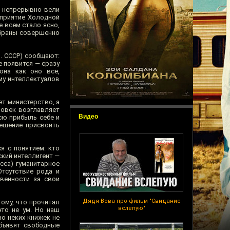
а непрерывно вели
оприятие Холодной
 всем стало ясно,
збраны совершенно
. СССР) сообщают:
е появится — сразу
она как оно всё,
уму интеллектуалов
т министерство, а
ловек возглавляет
Видео
всю прибыль себе и
решение присвоить
я с понятием: кто
ский интеллигент —
сса) гуманитарное
Отсутствие рода и
венности за свои
Дядя Вова про фильм "Свидание
ому, что прочитал
вслепую"
это не ум. Но наш
но неких книжек не
объявят свободные