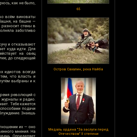
рюсь, как не было,
65
"во всём виноваты
башня, на башне —
у разносит стены в
полняла заботливо
кучу и отказывают
ает куда идти. Для
ействует на овец
алее, до следующей
Остров Сахалин, река Найба
ых идиотов всегда
тем, что власть и
путём выбраны и к
время революций с
 журналы и радио.
мает. Тебе кажется
способами подачи
аблуждение. Знаешь
тношении их — оно
Медаль ордена "За заслуги перед
енного мнения. На
Отечеством" II степени
овень. Определяет