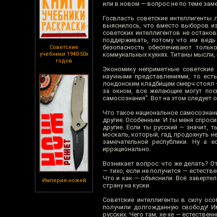
или в новом — вопрос не по теме заме
Госвласть советские интеллигенты 
выяснилось, что вместо выборов из
советских интеллигентов не останов
поддерживать, потому что им ведь 
безопасность обеспечивают только
Советские
учебники 1940-50х
коммунальных кухнях. Титаны мысли, 
годов
Экономику неприметные советские 
научными представлениями, то есть
лондонским кладбищем смерч стоял —
за окном, все желающие могут пос
самосознания". Вот на этом следует 
Что такое национальное самосознани
другие. Особенным. И ты меня спроси
другие. Если ты русский — значит, 
москаль, который, гад, продохнуть н
замечательной республики. Ну а 
иррационально.
Возникает вопрос: что же делать? От
— тихо, если не получится — естеств
Что и как — объяснили. Всё заверт
Империя ножей
страну на куски.
Советские интеллигенты в силу осо
получили долгожданную свободу! Им
русских. Чего там, хе-хе — естестве