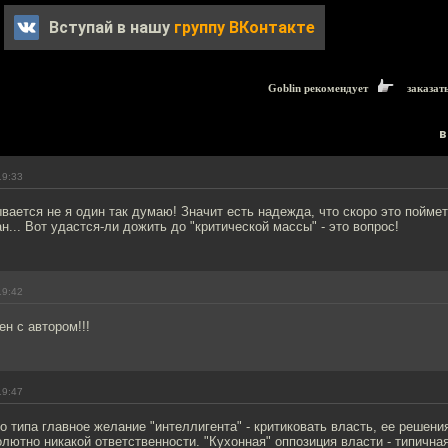
Вступай в нашу
группу ВКонтакте
Goblin рекомендует
заказат
в
19:33
вается не я один так думаю! Значит есть надежда, что скоро это пойме
н... Вот удастся-ли дожить до "критической массы" - это вопрос!
19:42
н с автором!!!
19:47
то типа главное желание "интеллигента" - критиковать власть, ее решения
олютно никакой ответственности. "Кухонная" оппозиция власти - типична