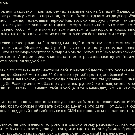
тки.
ломали радостно — как же, сейчас заживём как на Западе!!! Однако 
 двух коммунистов теперь придётся выбирать одного из двух серьёз
ило — фигня, переходный период! Как только наворуют, хе-хе, так са
тоже нужна безопасность! Однако скоро выяснилось, что все кто 
 лично себе. А не каким-то там идиотам в свитерах и кедах, пь
вынутые советской властью из говна, о своей безопасности теперь заб
гении перестраивали "на западный лад" в строгом соответствии 
 по книжке "Незнайка на Луне". Как известно, получалось настольк
 это Карл Маркс вертелся в сырой могиле. Результат "экономических 
мотреть. А территориальная целостность разрушалась путём "подъ
остановиться подробнее.
е? Это осознание причастным себя к некой общности. Это осознание с
шь, особенный — это какой? Отвечаю: тут всё просто, особенный — это
ты лучше чем хохол, которых сюда понаехало. Если ты украинец — зна
е даёт. Если тувинец — обратно лучше чем русский, который, сволочь, с
если ты еврей — значит тебя вообще все ненавидят, но не как х
вет прост: гнать проклятых оккупантов, добиваться независимости! К
енно, брать оружие и убивать русских. Денег на это дали — от души. Лю
елось и под дикий вой взбесившихся СМИ националисты начали рвать 
бенностей умственного устройства сильно этому радовались: как ж
 не было никакого дела до того, что где-то на юге убивали брош
нный процесс, надо прощаться с имперским прошлым! Не меня режут — 