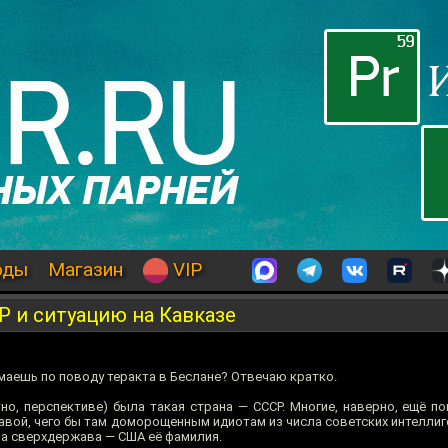
оды
Магазин
VIP
Р и ситуацию на Кавказе
маешь по поводу теракта в Беслане? Отвечаю кратко.
тно, перспективе) была такая страна — СССР. Многие, наверно, ещё п
вой, чего бы там доморощенным идиотам из числа советских интеллиге
на сверхдержава — США её фамилия.