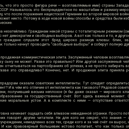
ть, что это просто фигура речи — возглавляемые ими) страны Запад
ССР. Называлось это беспрецедентное по масштабам и размаху мер
у, что после поражения нацистской Германии во второй мировой войне
 может никто. Потому в ходе новой войны способы и средства были и
ческие.
ма незатейливо. Гражданам некой страны с тоталитарным режимом (см
ас нет демократии и свободных выборов. А вот как только и то, и друго
е граждане слушали этот бред широко разинув клювы: блин, эв
 как только начнут проводить "свободные выборы" и соберут полную д
 продажная коммунистическая элита. Заслуженный человек возглавляе
ву сыну не может. Разве это правильно? Или другой заслуженный че
ен отчитываться на партсобраниях об успехах, а не просто забирать 
азве это справедливо? Конечно, нет. И продажная элита приняла 
радорам оказали советские интеллигенты. Тут следует определитьс
ент? И в чём его отличие от интеллигента как такового? Рядовой совет
мени, получивший весьма неплохое (я бы даже сказал — мирового кла
образование за государственный счёт. Вот здесь важный момент. 
кие моральные устои. А в комплекте с ними — отсутствие ответст
овна начинает ощущать себя алмазом невиданной огранки. Просто пот
них говорят другие читатели. Ни для кого не секрет, что знания — 
учреждении, немедленно всех тех, среди кого и за чей счёт он вырос, 
. И как правоверный большевик истово полагает, что как только 