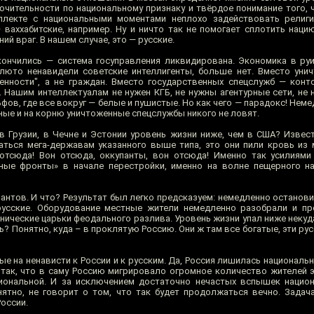
ючительности по национальному признаку и твёрдое понимание того, 
плекте с национальными моментами неплохо задействовать религи
ваххабитские, например. Ну и ничто так не помогает сплотить нацию
й враг. В нашем случае, это — русские.
ончились — система госуправления ликвидирована. Экономика в ру
люто ненавидели советские интеллигенты, больше нет. Вместо уни
енности", а не граждан. Вместо государственных спецслужб — кон
 Нашим интеллектуалам не нужен КГБ, не нужны агентурные сети, не 
ьфов, где все вокруг — белые и пушистые. Но как чего — парадокс! Не
ные и на корню уничтоженные спецслужбы никого не ловят.
 в Грузии, в Чечне и Эстонии уровень жизни ниже, чем в США? Извест
аться мега-державам указанного выше типа, это они пили кровь из
 отсюда! Вон отсюда, оккупанты, вон отсюда! Именно так усилиям
ные фронты» в начале перестройки, именно на волне пещерного на
антов. И что? Результат был легко предсказуем: немедленно останови
усские. Оборудование местные жители немедленно разобрали и пр
нические царьки феодального разлива. Уровень жизни упал ниже некуд
ь? Понятно, куда – в проклятую Россию. Они ж там все богатые, эти рус
е на ненависти к России и к русским. Да, Россия лишилась националь
 так, что в саму Россию мигрировало огромное количество жителей э
иональной. И за исключением достаточно нечастых вспышек национ
нятно, не говорит о том, что так будет продолжаться вечно. Задач
оссии.