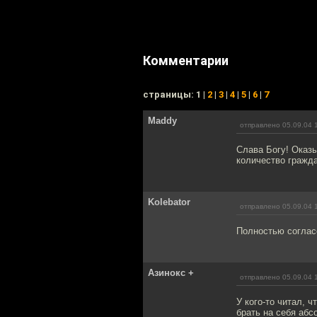
Комментарии
cтраницы: 1 |
2
|
3
|
4
|
5
|
6
|
7
Maddy
отправлено 05.09.04 
Слава Богу! Оказы
количество гражда
Kolebator
отправлено 05.09.04 
Полностью согласе
Азинокс +
отправлено 05.09.04 
У кого-то читал, ч
брать на себя абс