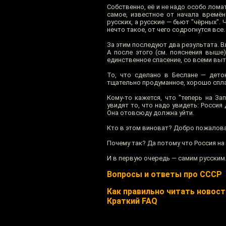
Собственно, её и не надо особо лома
самое, известное от начала времён
русских, а русские — бьют "чёрных".
нечто такое, от чего содрогнутся все.
За этим последуют два результата. 
А после этого (см. пояснения выше
единственное спасение, со всеми вы
То, что сделано в Беслане — детон
тщательно продуманное, хорошо спла
Кому-то кажется, что "теперь на З
увидят то, что надо увидеть: Россия
Она отовсюду должна уйти.
Кто в этом виноват? Добро пожалова
Почему так? Да потому что Россия на 
И в первую очередь — самим русским
Вопросы и ответы про СССР
Как правильно читать новости
Краткий FAQ