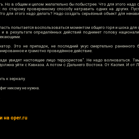
ть. Но в общем и целом желательно бы побыстрее. Что для этого надо 
: по старому проверенному способу натравить одних на других. Пус
 Что для этого надо делать? Надо создать серьёзный объект для ненав
Власть попытается воспользоваться моментом общего горя и шока для 
) и в результате определённых действий поднимет голову национал
текающими.
атор. Это не припадок, не последний укус смертельно раненного 
нированное и грамотно проведённое действие.
ападе увидят настоящее лицо террористов". Не надо волноваться. Та
 должна уйти с Кавказа. А потом с Дальнего Востока. От Каспия. И от 
ть к зеркалу.
фиг никому не нужна.
.
 на oper.ru